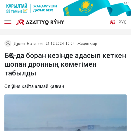
ҚАЗ
РУС
Дәулет Ботагөз
21.12.2024, 10:04
Жаңалықтар
БҚО-да боран кезінде адасып кеткен
шопан дронның көмегімен
табылды
Ол үйіне қайта алмай қалған