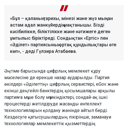
«Бұл – қаланың тарихы, мінезі және жүз мыңнан
астам адал жанкүйердің мақтанышы. Бізді
кәсібилікке, біліктілікке және нәтижеге деген
ұмтылыс біріктіреді. Сондықтан «Ертіс» пен
«Әділет» партиясының ортақ құндылықтары өте
көп», - деді Гүлзира Атабаева.
Әңгіме барысында цифрлық мемлекет құру
мәселесіне де ерекше назар аударылды. Партия
өкілдері «Әділеттің» цифрлық сервистері, eGov және
екінші деңгейлі банктердің қосымшалары арқылы
партияға мүше болу мүмкіндіктері, сондай-ақ ішкі
процестерді жетілдіруде жасанды интеллект
технологияларын қолдану жөнінде айтып берді.
Кездесуге қатысушылардың пікірінше, заманауи
технологиялар мемлекеттік қызметтердің