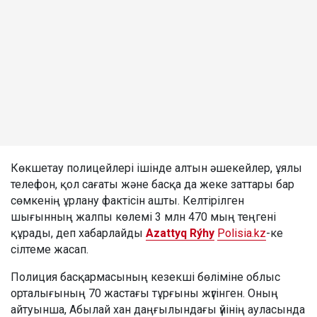
Көкшетау полицейлері ішінде алтын әшекейлер, ұялы
телефон, қол сағаты және басқа да жеке заттары бар
сөмкенің ұрлану фактісін ашты. Келтірілген
шығынның жалпы көлемі 3 млн 470 мың теңгені
құрады, деп хабарлайды
Azattyq Rýhy
Polisia.kz
-ке
сілтеме жасап.
Полиция басқармасының кезекші бөліміне облыс
орталығының 70 жастағы тұрғыны жүгінген. Оның
айтуынша, Абылай хан даңғылындағы үйінің ауласында