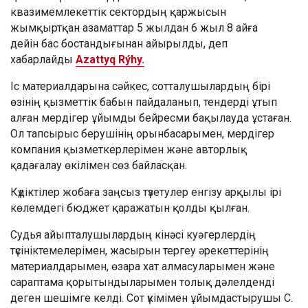
квазимемлекеттік сектордың қаржысын
жымқыртқан азаматтар 5 жылдан 6 жыл 8 айға
дейін бас бостандығынан айырылды, деп
хабарлайды
Azattyq Rýhy.
Іс материалдарына сәйкес, сотталушылардың бірі
өзінің қызметтік бабын пайдаланып, тендерді ұтып
алған мердігер ұйымды бейресми бақылауда ұстаған.
Ол тапсырыс берушінің орынбасарымен, мердігер
компания қызметкерлерімен және авторлық
қадағалау өкілімен сөз байласқан.
Күдіктілер жобаға заңсыз түзетулер енгізу арқылы ірі
көлемдегі бюджет қаражатын қолды қылған.
Судья айыпталушылардың кінәсі куәгерлердің
түсініктемелерімен, жасырын тергеу әрекеттерінің
материалдарымен, өзара хат алмасуларымен және
сараптама қорытындыларымен толық дәлелденді
деген шешімге келді. Сот үкімімен ұйымдастырушы С.