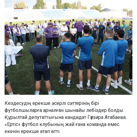
Кездесудің ерекше әсерлі сәттерінің бірі
футболшыларға арналған шынайы лебіздер болды.
Құрылтай депутаттығына кандидат Гүлзира Атабаева
«Ертіс» футбол клубының жай ғана команда емес
екенін ерекше атап өтті.