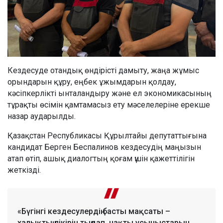
Кездесуде отандық өндірісті дамыту, жаңа жұмыс
орындарын құру, еңбек ұжымдарын қолдау,
кәсіпкерлікті ынталандыру және ел экономикасының
тұрақты өсімін қамтамасыз ету мәселелеріне ерекше
назар аударылды.
Қазақстан Республикасы Құрылтайы депутаттығына
кандидат Берген Беспалинов кездесудің маңызын
атап өтіп, ашық диалогтың қоғам үшін қажеттілігін
жеткізді.
«Бүгінгі кездесулердің басты мақсаты –
халықтың пікірін тыңдап, нақты ұсыныстарын