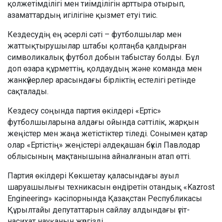
қолжетімділігі мен тиімділігін арттыра отырып,
азаматтардың игілігіне қызмет етуі тиіс.
Кездесудің ең әсерлі сәті – футболшылар мен
жаттықтырушылар штабы қолтаңба қалдырған
символикалық футбол добын табыстау болды. Бұл
доп өзара құрметтің, қолдаудың және команда мен
жанкүйерлер арасындағы бірліктің естелігі ретінде
сақталады.
Кездесу соңында партия өкілдері «Ертіс»
футболшыларына алдағы ойында сәттілік, жарқын
жеңістер мен жаңа жетістіктер тіледі. Сонымен қатар
олар «Ертістің» жеңістері әлдеқашан бүкіл Павлодар
облысының мақтанышына айналғанын атап өтті.
Партия өкілдері Көкшетау қаласындағы ауыл
шаруашылығы техникасын өндіретін отандық «Kazrost
Engineering» кәсіпорнында Қазақстан Республикасы
Құрылтайы депутаттарын сайлау алдындағы үгіт-
насихат науқанын жүргізді.