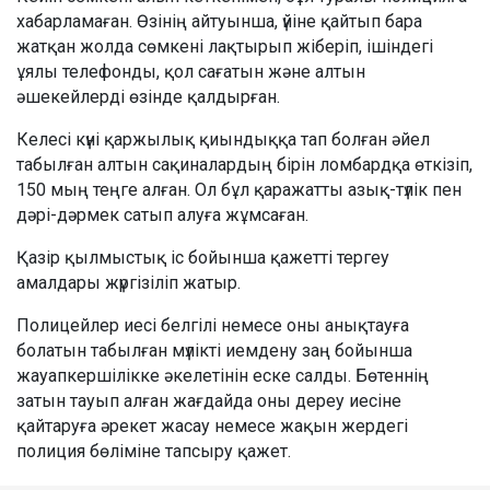
хабарламаған. Өзінің айтуынша, үйіне қайтып бара
жатқан жолда сөмкені лақтырып жіберіп, ішіндегі
ұялы телефонды, қол сағатын және алтын
әшекейлерді өзінде қалдырған.
Келесі күні қаржылық қиындыққа тап болған әйел
табылған алтын сақиналардың бірін ломбардқа өткізіп,
150 мың теңге алған. Ол бұл қаражатты азық-түлік пен
дәрі-дәрмек сатып алуға жұмсаған.
Қазір қылмыстық іс бойынша қажетті тергеу
амалдары жүргізіліп жатыр.
Полицейлер иесі белгілі немесе оны анықтауға
болатын табылған мүлікті иемдену заң бойынша
жауапкершілікке әкелетінін еске салды. Бөтеннің
затын тауып алған жағдайда оны дереу иесіне
қайтаруға әрекет жасау немесе жақын жердегі
полиция бөліміне тапсыру қажет.