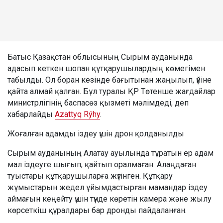
Батыс Қазақстан облысының Сырым ауданында
адасып кеткен шопан құтқарушылардың көмегімен
табылды. Ол боран кезінде бағытынан жаңылып, үйіне
қайта алмай қалған. Бұл туралы ҚР Төтенше жағдайлар
министрлігінің баспасөз қызметі мәлімдеді, деп
хабарлайды
Azattyq Rýhy
.
Жоғалған адамды іздеу үшін дрон қолданылды
Сырым ауданының Алатау ауылында тұратын ер адам
мал іздеуге шығып, қайтып оралмаған. Алаңдаған
туыстары құтқарушыларға жүгінген. Құтқару
жұмыстарын жедел ұйымдастырған мамандар іздеу
аймағын кеңейту үшін түнде көретін камера және жылу
көрсеткіш құралдары бар дронды пайдаланған.