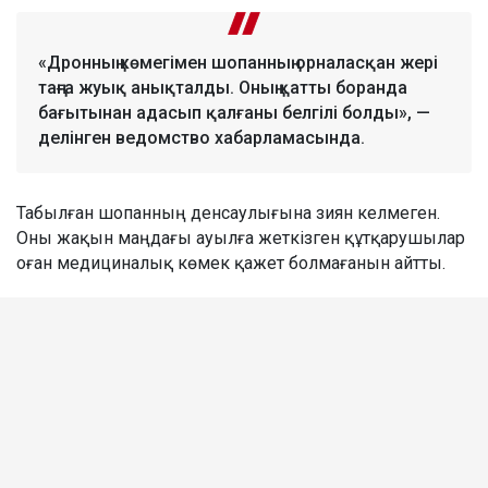
«Дронның көмегімен шопанның орналасқан жері
таңға жуық анықталды. Оның қатты боранда
бағытынан адасып қалғаны белгілі болды», —
делінген ведомство хабарламасында.
Табылған шопанның денсаулығына зиян келмеген.
Оны жақын маңдағы ауылға жеткізген құтқарушылар
оған медициналық көмек қажет болмағанын айтты.