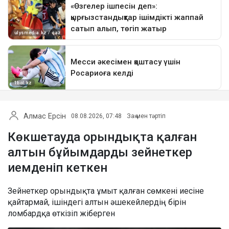
Алмас Ерсін
08.08.2026, 07:48
Заң мен тәртіп
Көкшетауда орындықта қалған
алтын бұйымдарды зейнеткер
иемденіп кеткен
Зейнеткер орындықта ұмыт қалған сөмкені иесіне
қайтармай, ішіндегі алтын әшекейлердің бірін
ломбардқа өткізіп жіберген