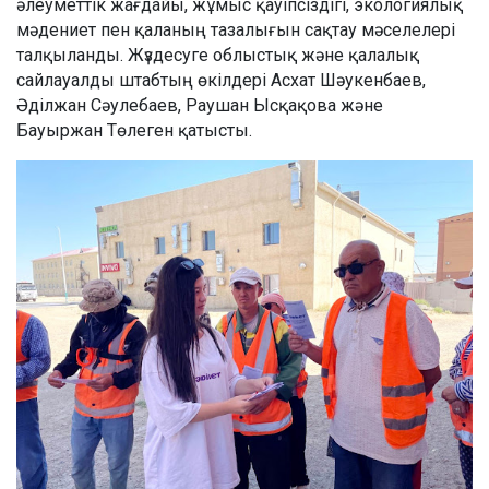
әлеуметтік жағдайы, жұмыс қауіпсіздігі, экологиялық
мәдениет пен қаланың тазалығын сақтау мәселелері
талқыланды. Жүздесуге облыстық және қалалық
сайлауалды штабтың өкілдері Асхат Шәукенбаев,
Әділжан Сәулебаев, Раушан Ысқақова және
Бауыржан Төлеген қатысты.