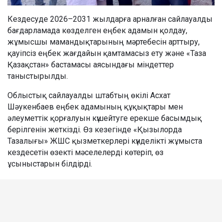
Кездесуде 2026–2031 жылдарға арналған сайлауалды
бағдарламада көзделген еңбек адамын қолдау,
жұмысшы мамандықтарының мәртебесін арттыру,
қауіпсіз еңбек жағдайын қамтамасыз ету және «Таза
Қазақстан» бастамасы аясындағы міндеттер
таныстырылды.
Облыстық сайлауалды штабтың өкілі Асхат
Шәукенбаев еңбек адамының құқықтары мен
әлеуметтік қорғалуын күшейтуге ерекше басымдық
берілгенін жеткізді. Өз кезегінде «Қызылорда
Тазалығы» ЖШС қызметкерлері күнделікті жұмыста
кездесетін өзекті мәселелерді көтеріп, өз
ұсыныстарын білдірді.