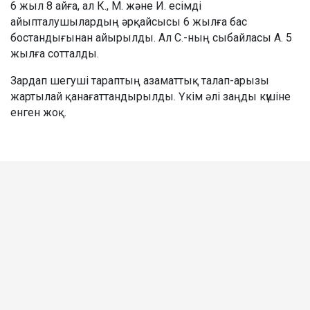
6 жыл 8 айға, ал К., М. және И. есімді
айыпталушылардың әрқайсысы 6 жылға бас
бостандығынан айырылды. Ал С.-ның сыбайласы А. 5
жылға сотталды.
Зардап шегуші тараптың азаматтық талап-арызы
жартылай қанағаттандырылды. Үкім әлі заңды күшіне
енген жоқ.