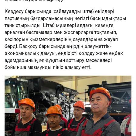
Кездесу барысында сайлауалды штаб өкілдері
партияның бағдарламасының негізгі басымдықтары
таныстырылды. Штаб мүшелері алдағы кезеңге
арналған бастамалар мен жоспарларға тоқталып,
кәсіпорын қызметкерлерінің сауалдарына жауап
берді. Басқосу барысында өңірдің әлеуметтік-
экономикалық дамуы, өндірісті қолдау және еңбек
адамдарының әл-ауқатын арттыру мәселелері
бойынша мазмұнды пікір алмасу өтті.