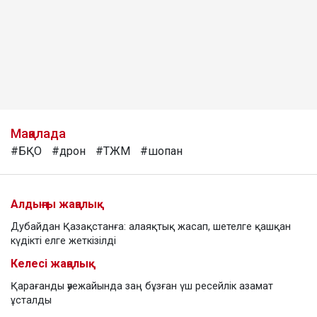
Мақалада
#БҚО
#дрон
#ТЖМ
#шопан
Алдыңғы жаңалық
Дубайдан Қазақстанға: алаяқтық жасап, шетелге қашқан
күдікті елге жеткізілді
Келесі жаңалық
Қарағанды әуежайында заң бұзған үш ресейлік азамат
ұсталды