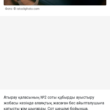
Фото: © istockphoto.com
Атырау қаласының №2 соты құбырды ауыстыру
жобасы кезінде алаяқтық жасаған бес айыпталушыға
қатысты үкім шығарды. Сот шешімі бойынша,