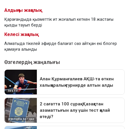
Алдыңғы жаңалық
Қарағандыда қызметтік ит жоғалып кеткен 18 жастағы
қызды тауып берді
Келесі жаңалық
Алматыда тікелей эфирде балағат сөз айтқан екі блогер
қамауға алынды