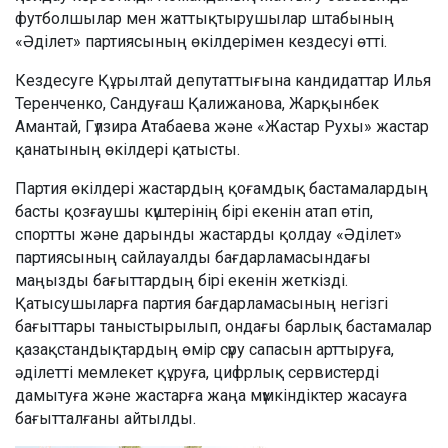
футболшылар мен жаттықтырушылар штабының
«Әділет» партиясының өкілдерімен кездесуі өтті.
Кездесуге Құрылтай депутаттығына кандидаттар Илья
Теренченко, Сандуғаш Қалижанова, Жарқынбек
Амантай, Гүлзира Атабаева және «Жастар Рухы» жастар
қанатының өкілдері қатысты.
Партия өкілдері жастардың қоғамдық бастамалардың
басты қозғаушы күштерінің бірі екенін атап өтіп,
спортты және дарынды жастарды қолдау «Әділет»
партиясының сайлауалды бағдарламасындағы
маңызды бағыттардың бірі екенін жеткізді.
Қатысушыларға партия бағдарламасының негізгі
бағыттары таныстырылып, ондағы барлық бастамалар
қазақстандықтардың өмір сүру сапасын арттыруға,
әділетті мемлекет құруға, цифрлық сервистерді
дамытуға және жастарға жаңа мүмкіндіктер жасауға
бағытталғаны айтылды.