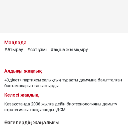
Мақалада
#Атырау
#сот үкімі
#ақша жымқыру
Алдыңғы жаңалық
«Әділет» партиясы халықтың тұрақты дамуына бағытталған
бастамаларын таныстырды
Келесі жаңалық
Қазақстанда 2036 жылға дейін биотехнологияны дамыту
стратегиясы талқыланды: ДСМ