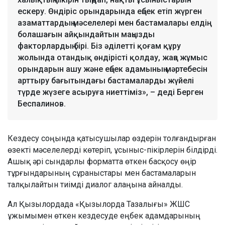
ескеру. Өндіріс орындарында еңбек етіп жүрген
азаматтардың мәселелері мен бастамалары елдің
болашағын айқындайтын маңызды
факторлардың бірі. Біз әділетті қоғам құру
жолында отандық өндірісті қолдау, жаңа жұмыс
орындарын ашу және еңбек адамының мәртебесін
арттыру бағытындағы бастамаларды жүйелі
түрде жүзеге асыруға ниеттіміз», – деді Берген
Беспалинов.
Кездесу соңында қатысушылар өздерін толғандырған
өзекті мәселелерді көтеріп, ұсыныс-пікірлерін білдірді.
Ашық әрі сындарлы форматта өткен басқосу өңір
тұрғындарының сұраныстары мен бастамаларын
талқылайтын тиімді диалог алаңына айналды.
Ал Қызылордада «Қызылорда Тазалығы» ЖШС
ұжымымен өткен кездесуде еңбек адамдарының