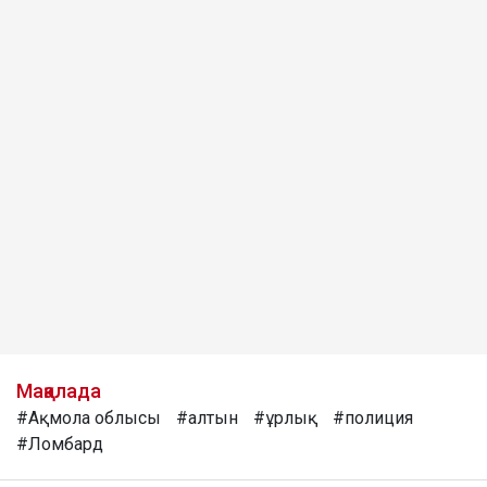
Мақалада
#Ақмола облысы
#алтын
#ұрлық
#полиция
#Ломбард