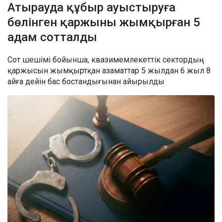
Атырауда құбыр ауыстыруға
бөлінген қаржыны жымқырған 5
адам сотталды
Сот шешімі бойынша, квазимемлекеттік сектордың
қаржысын жымқыртқан азаматтар 5 жылдан 6 жыл 8
айға дейін бас бостандығынан айырылды