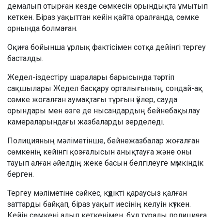
демалып отырған кезде сөмкесін орындықта ұмытып
кеткен. Біраз уақыттан кейін қайта оралғанда, сөмке
орнында болмаған.
Оқиға бойынша ұрлық фактісімен сотқа дейінгі тергеу
басталды.
Жедел-іздестіру шаралары барысында тәртіп
сақшылары Жедел басқару орталығының, сондай-ақ
сөмке жоғалған аумақтағы тұрғын үйлер, сауда
орындары мен өзге де нысандардың бейнебақылау
камераларындағы жазбаларды зерделеді.
Полицияның мәліметінше, бейнежазбалар жоғалған
сөмкенің кейінгі қозғалысын анықтауға және оны
тауып алған әйелдің жеке басын белгілеуге мүмкіндік
берген.
Тергеу мәліметіне сәйкес, күдікті қараусыз қалған
заттарды байқап, біраз уақыт иесінің келуін күткен.
Кейін сөмкені алып кеткенімен, бұл туралы полицияға