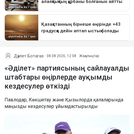
Дәулет Ботагөз
08.08.2026, 12:08
Жаңалықтар
«Әділет» партиясының сайлауалды
штабтары өңірлерде ауқымды
кездесулер өткізді
Павлодар, Көкшетау және Қызылорда қалаларында
маңызды кездесулер ұйымдастырылды