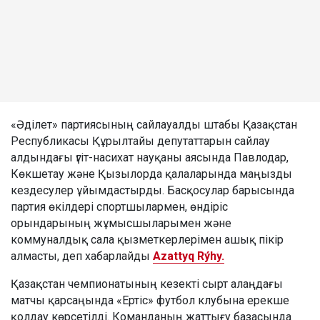
«Әділет» партиясының сайлауалды штабы Қазақстан
Республикасы Құрылтайы депутаттарын сайлау
алдындағы үгіт-насихат науқаны аясында Павлодар,
Көкшетау және Қызылорда қалаларында маңызды
кездесулер ұйымдастырды. Басқосулар барысында
партия өкілдері спортшылармен, өндіріс
орындарының жұмысшыларымен және
коммуналдық сала қызметкерлерімен ашық пікір
алмасты, деп хабарлайды
Azattyq Rýhy.
Қазақстан чемпионатының кезекті сырт алаңдағы
матчы қарсаңында «Ертіс» футбол клубына ерекше
қолдау көрсетілді. Команданың жаттығу базасында