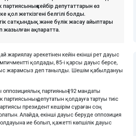
к партиясының кейбір депутаттарын өз
 қол жеткізгені белгілі болды.
ік сатқындық және бүлік жасау айыптары
п жазылған ақпаратта.
й жариялау әрекетінен кейін екінші рет дауыс
 импичментті қолдады, 85-і қарсы дауыс берсе,
ауыс жарамсыз деп танылды. Шешім қабылдануы
 оппозициялық партияның 192 мандаты
ік партиясының депутатын қолдауға тартуы тиіс
 партиясы президент кешірім сұраған соң
олатын. Алайда, екінші дауыс беруде оппозиция
 қолдауына ие болып, қажетті көпшілік дауыс