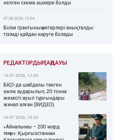
келген схема әшкере болды
07.08.2026, 15:54
Білім грантының иегерлері анықталды:
тізімді қайдан көруге болады
РЕДАКТОРДЫҢ ТАҢДАУЫ
16.07.2026, 12:45
БҚО-да шабдалы тиеген
көлік аударылып, 20 тонна
жемісті ауыл тұрғындары
жинап алған (ВИДЕО)
16.07.2026, 10:24
«Айналымы – 200 млрд
теңге»: Қырғызстаннан
Қазақстанға заңсыз темекі