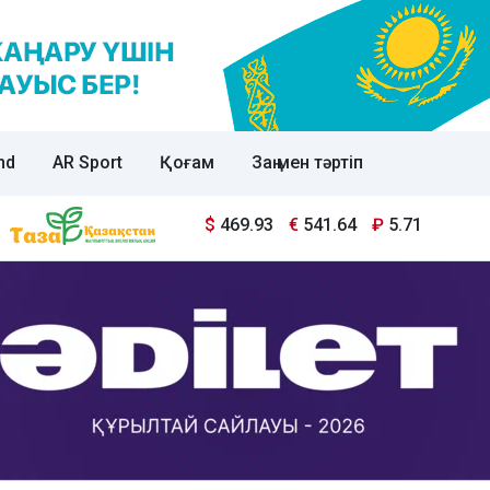
nd
AR Sport
Қоғам
Заң мен тәртіп
$
469.93
€
541.64
₽
5.71