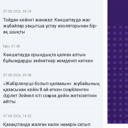
07.08.2026, 08:29
Тойдан кейінгі жанжал: Көкшетауда жас
жұбайлар уақытша ұстау изоляторынан бір-
ақ шықты
Бүгін, 07:48
Көкшетауда орындықта қалған алтын
бұйымдарды зейнеткер иемденіп кеткен
07.08.2026, 09:48
«Жәбірленуші болып қаламын»: жұбайының
қазасынан кейін 8 ай өткен соң үйленген
Әділет Зейнел істі соңына дейін жеткізетінін
айтты
07.08.2026, 16:42
Қазақстанда жалған көлік нөмірін сатып