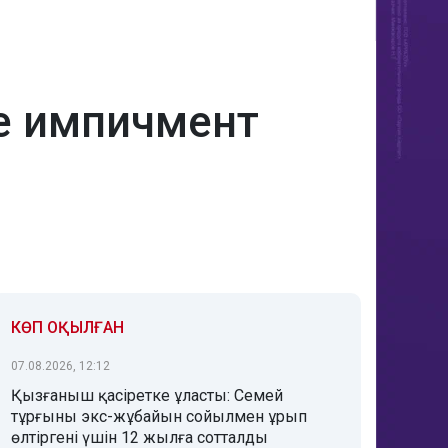
ке импичмент
КӨП ОҚЫЛҒАН
07.08.2026, 12:12
Қызғаныш қасіретке ұласты: Семей
тұрғыны экс-жұбайын сойылмен ұрып
өлтіргені үшін 12 жылға сотталды