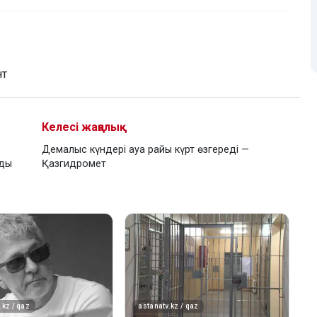
нт
Келесі жаңалық
Демалыс күндері ауа райы күрт өзгереді —
йды
Қазгидромет