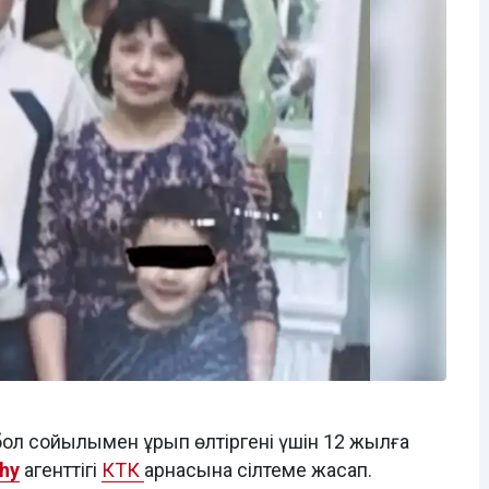
ол сойылымен ұрып өлтіргені үшін 12 жылға
hy
агенттігі
КТК
арнасына сілтеме жасап.