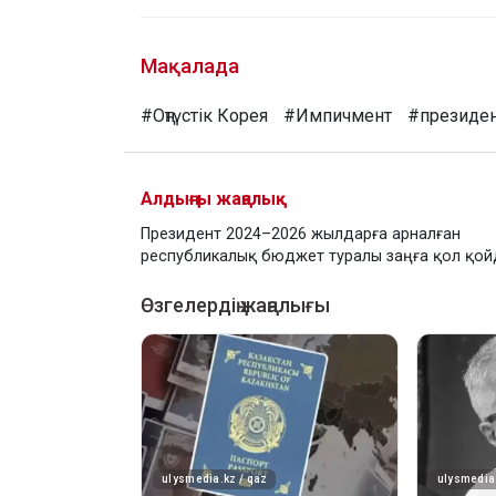
Мақалада
#Оңтүстік Корея
#Импичмент
#президе
Алдыңғы жаңалық
Президент 2024–2026 жылдарға арналған
республикалық бюджет туралы заңға қол қо