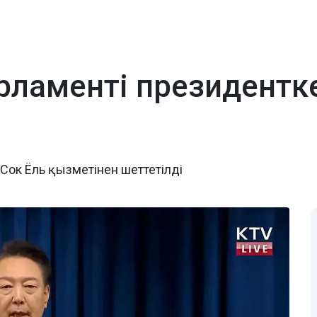
парламенті президент
Сок Ёль қызметінен шеттетілді