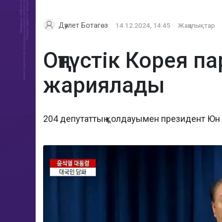
Дәулет Ботагөз
14.12.2024, 14:45
Жаңалықтар
Оңтүстік Корея 
жариялады
204 депутаттың қолдауымен президент Юн 