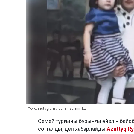
Фото: instagram / damir_za_mir_kz
Семей тұрғыны бұрынғы әйелін бейсб
сотталды, деп хабарлайды
Azattyq Rý