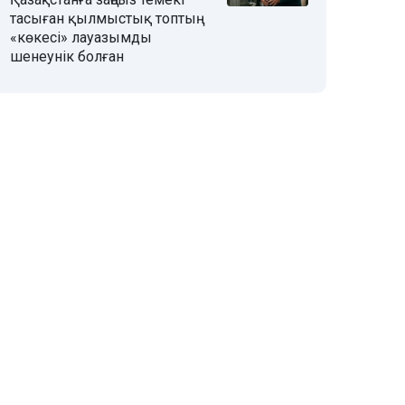
тасыған қылмыстық топтың
«көкесі» лауазымды
шенеунік болған