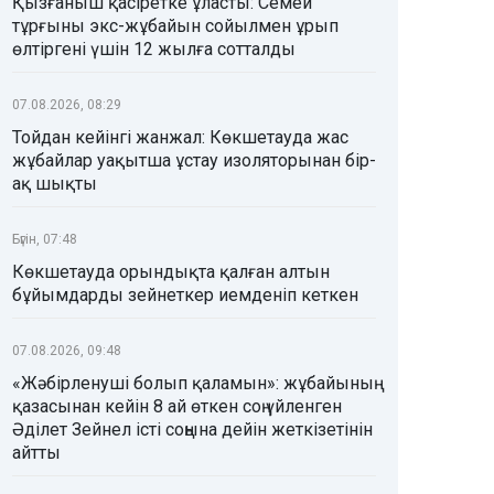
Қызғаныш қасіретке ұласты: Семей
тұрғыны экс-жұбайын сойылмен ұрып
өлтіргені үшін 12 жылға сотталды
07.08.2026, 08:29
Тойдан кейінгі жанжал: Көкшетауда жас
жұбайлар уақытша ұстау изоляторынан бір-
ақ шықты
Бүгін, 07:48
Көкшетауда орындықта қалған алтын
бұйымдарды зейнеткер иемденіп кеткен
07.08.2026, 09:48
«Жәбірленуші болып қаламын»: жұбайының
қазасынан кейін 8 ай өткен соң үйленген
Әділет Зейнел істі соңына дейін жеткізетінін
айтты