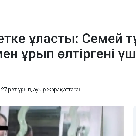
тке ұласты: Семей т
н ұрып өлтіргені үш
7 рет ұрып, ауыр жарақаттаған