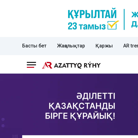
Басты бет
Жаңалықтар
Қаржы
AR tre