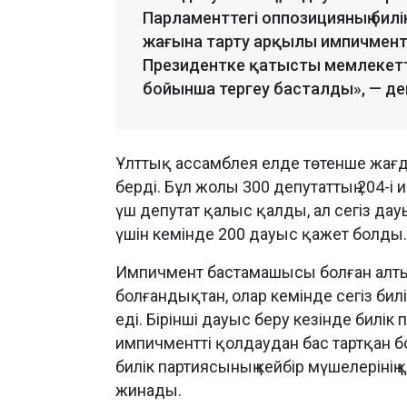
Парламенттегі оппозицияның билі
жағына тарту арқылы импичментке
Президентке қатысты мемлекетт
бойынша тергеу басталды», — де
Ұлттық ассамблея елде төтенше жағда
берді. Бұл жолы 300 депутаттың 204-і
үш депутат қалыс қалды, ал сегіз д
үшін кемінде 200 дауыс қажет болды.
Импичмент бастамашысы болған алты
болғандықтан, олар кемінде сегіз бил
еді. Бірінші дауыс беру кезінде билік
импичментті қолдаудан бас тартқан б
билік партиясының кейбір мүшелерінің
жинады.