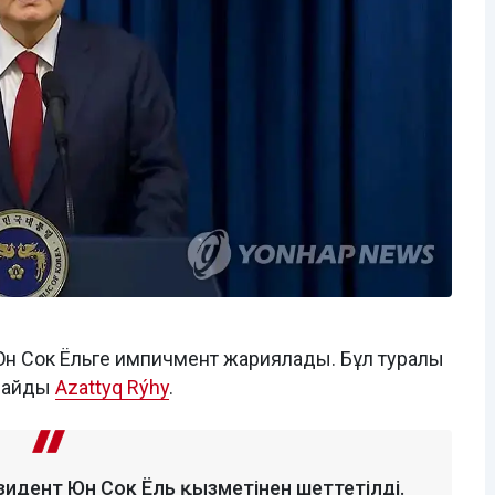
 Юн Сок Ёльге импичмент жариялады. Бұл туралы
рлайды
Azattyq Rýhy
.
идент Юн Сок Ёль қызметінен шеттетілді.