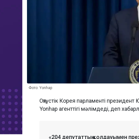
Фото: Yonhap
Оңтүстік Корея парламенті президент
Yonhap агенттігі мәлімдеді, деп хаба
«204 депутаттың қолдауымен през