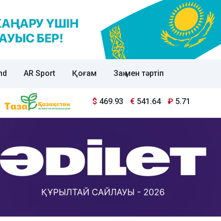
nd
AR Sport
Қоғам
Заң мен тәртіп
$
469.93
€
541.64
₽
5.71