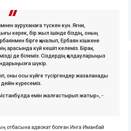
мнен ауруханаға түскен күн. Яғни,
ғы керек, бір жыл ішінде біздің, оның
рбаянмен бірге қиналып, Ербаян кішкене
нің арасында күй кешіп келеміз. Бірақ
ізді де білеміз. Сіздердің қолдауларыңыз
андарыңызға шүкір.
рып, оны осы күйге түсіргендер жазаланады
 дейін күресеміз.
Ыстанбұлда емін жалғастырып жатыр», -
дың отбасына адвокат болған Инга Иманбай