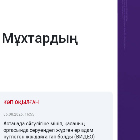
ян Мұхтардың
КӨП ОҚЫЛҒАН
06.08.2026, 16:55
Астанада сәйгүлігіне мініп, қаланың
ортасында серуендеп жүрген ер адам
күтпеген жағдайға тап болды (ВИДЕО)