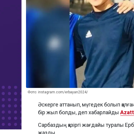
Фото: instagram.com/erbayan2024/
Әскерге аттанып, мүгедек болып қалға
бір жыл болды, деп хабарлайды
Azatt
Сарбаздың қазіргі жағдайы туралы Ер
жазды.