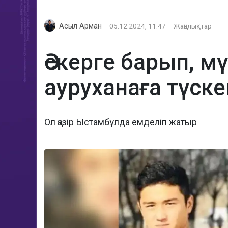
Асыл Арман
05.12.2024, 11:47
Жаңалықтар
Әскерге барып, м
ауруханаға түск
Ол қазір Ыстамбұлда емделіп жатыр