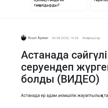
Асыл Арман
06.08.2026, 16:55
Жаңалықтар
Астанада сәйгүлі
серуендеп жүрге
болды (ВИДЕО)
Астанада ер адам әкімшілік жауаптылыққа 