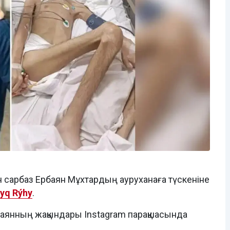
н сарбаз Ербаян Мұхтардың ауруханаға түскеніне
yq Rýhy
.
баянның жақындары Instagram парақшасында