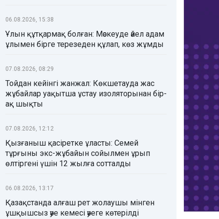
06.08.2026, 15:38
Ұлын құтқармақ болған: Мәскеуде әйел адам
ұлымен бірге терезеден құлап, көз жұмды
07.08.2026, 08:29
Тойдан кейінгі жанжал: Көкшетауда жас
жұбайлар уақытша ұстау изоляторынан бір-
ақ шықты
07.08.2026, 12:12
Қызғаныш қасіретке ұласты: Семей
тұрғыны экс-жұбайын сойылмен ұрып
өлтіргені үшін 12 жылға сотталды
06.08.2026, 13:17
Қазақстанда алғаш рет жолаушы мінген
ұшқышсыз әуе кемесі әуеге көтерілді