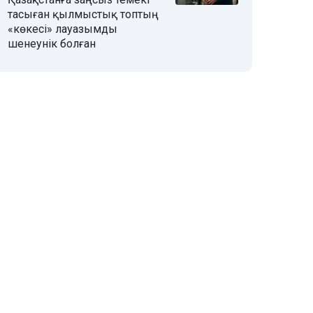
тасыған қылмыстық топтың
«көкесі» лауазымды
шенеунік болған