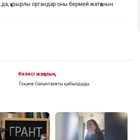
да, құзырлы органдар оны бермей жатқанын
Келесі жаңалық
Тоқаев Сағынтаевты қабылдады