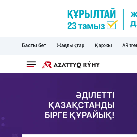
Басты бет
Жаңалықтар
Қаржы
AR tre