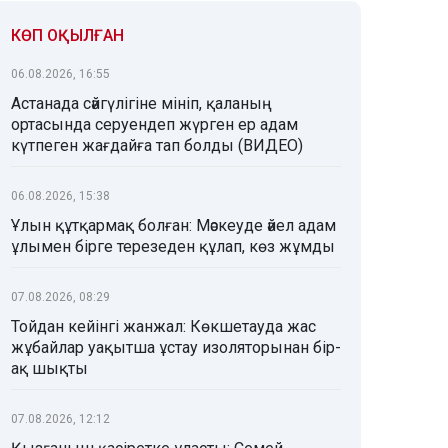
КӨП ОҚЫЛҒАН
06.08.2026, 16:55
Астанада сәйгүлігіне мініп, қаланың
ортасында серуендеп жүрген ер адам
күтпеген жағдайға тап болды (ВИДЕО)
06.08.2026, 15:38
Ұлын құтқармақ болған: Мәскеуде әйел адам
ұлымен бірге терезеден құлап, көз жұмды
07.08.2026, 08:29
Тойдан кейінгі жанжал: Көкшетауда жас
жұбайлар уақытша ұстау изоляторынан бір-
ақ шықты
07.08.2026, 12:12