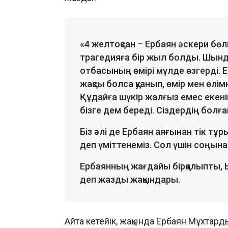
«4 желтоқсан – Ербаян әскери бөлі
трагедияға бір жыл болды. Шынды
отбасының өмірі мүлде өзгерді. Е
жақсы болса қуанып, өмір мен өлім
Құдайға шүкір жалғыз емес екенім
бізге дем береді. Сіздердің болғ
Біз әлі де Ербаян аяғынан тік тұ
деп үміттенеміз. Сол үшін соңына
Ербаянның жағдайы бірқалыпты, 
деп жазды жақындары.
Айта кетейік, жақында Ербаян Мұхтар