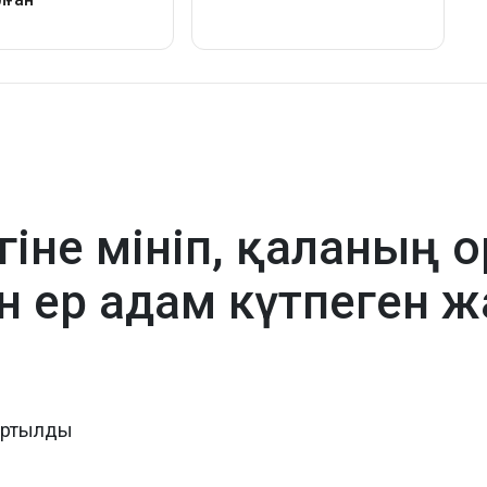
гіне мініп, қаланың 
н ер адам күтпеген ж
тартылды