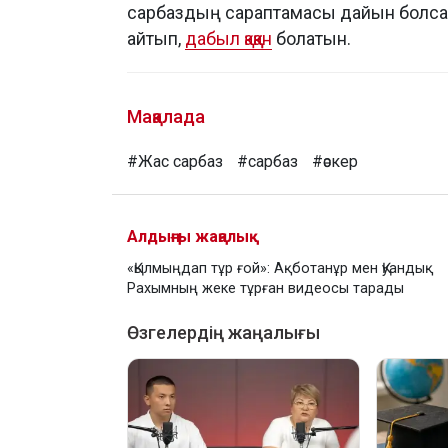
сарбаздың сараптамасы дайын болса 
айтып,
дабыл қаққан
болатын.
Мақалада
#Жас сарбаз
#сарбаз
#әскер
Алдыңғы жаңалық
«Қылмыңдап тұр ғой»: Ақботанұр мен Қуандық
Рахымның жеке тұрған видеосы тарады