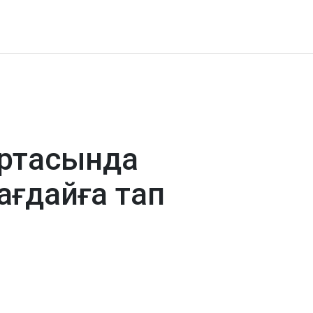
ортасында
ағдайға тап