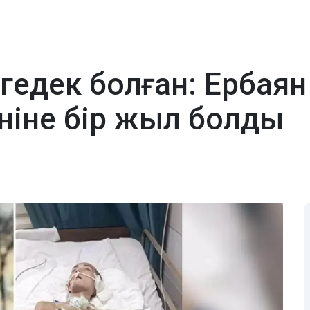
үгедек болған: Ерба
еніне бір жыл болды