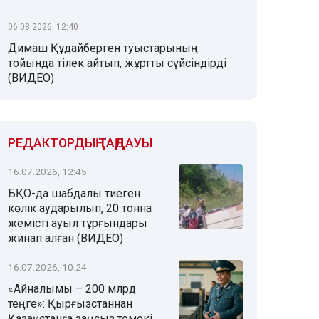
06.08.2026, 12:40
Димаш Құдайберген туыстарының
тойында тілек айтып, жұртты сүйсіндірді
(ВИДЕО)
РЕДАКТОРДЫҢ ТАҢДАУЫ
16.07.2026, 12:45
БҚО-да шабдалы тиеген
көлік аударылып, 20 тонна
жемісті ауыл тұрғындары
жинап алған (ВИДЕО)
16.07.2026, 10:24
«Айналымы – 200 млрд
теңге»: Қырғызстаннан
Қазақстанға заңсыз темекі