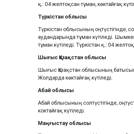
қ.: 04 желтоқсан тұман, көктайғақ күті
Түркістан облысы
Түркістан облысының оңтүстігінде, со
аудандарында тұман күтіледі. Шымкен
тұман күтіледі. Түркістан қ.: 04 желт
Шығыс Қазақстан облысы
Шығыс Қазақстан облысының батысында,
Жолдарда көктайғақ күтіледі.
Абай облысы
Абай облысының солтүстігінде, оңтүст
коктайғақ күтіледі.
Маңғыстау облысы