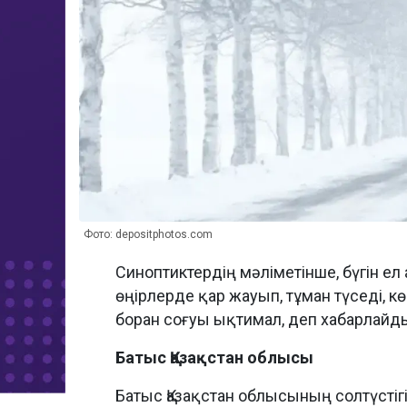
Фото: depositphotos.com
Синоптиктердің мәліметінше, бүгін е
өңірлерде қар жауып, тұман түседі, к
боран соғуы ықтимал, деп хабарлай
Батыс Қазақстан облысы
Батыс Қазақстан облысының солтүстігі