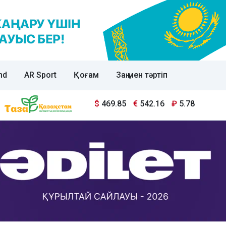
nd
AR Sport
Қоғам
Заң мен тәртіп
$
469.85
€
542.16
₽
5.78