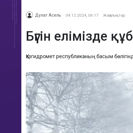
Дулат Асель
04.12.2024, 06:17
Жаңалықтар
Бүгін елімізде қ
Қазгидромет республиканың басым бөлігі