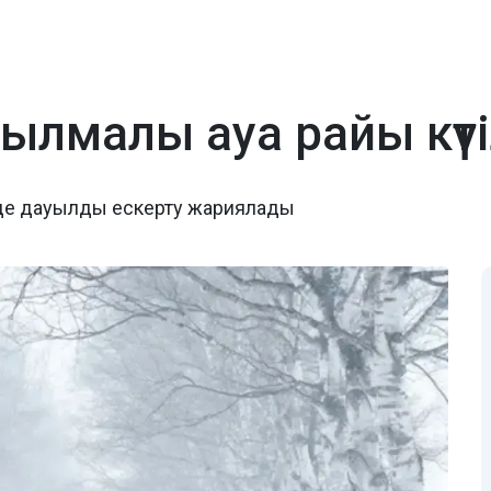
ұбылмалы ауа райы күт
нде дауылды ескерту жариялады