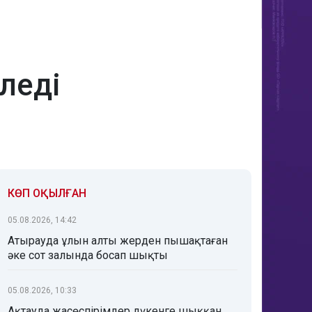
іледі
КӨП ОҚЫЛҒАН
05.08.2026, 14:42
Атырауда ұлын алты жерден пышақтаған
әке сот залында босап шықты
05.08.2026, 10:33
Ақтауда жасөспірімдер дүкенге шыққан