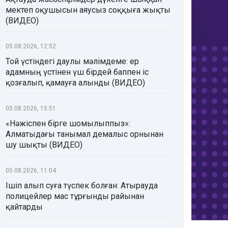
мектеп оқушысын аяусыз соққыға жықты
(ВИДЕО)
05.08.2026, 12:52
Той үстіндегі даулы мәлімдеме: ер
адамның үстінен үш бірдей баппен іс
қозғалып, қамауға алынды (ВИДЕО)
05.08.2026, 15:51
«Нәжіспен бірге шомылыппыз»:
Алматыдағы танымал демалыс орнынан
шу шықты (ВИДЕО)
05.08.2026, 11:04
Ішіп алып суға түспек болған: Атырауда
полицейлер мас тұрғынды райынан
қайтарды