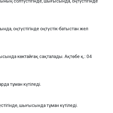
ының солтүстігінде, шығысында, оңтүстігінде
ында, оңтүстігінде оңтүстік-батыстан жел
ысында көктайғақ сақталады. Ақтөбе қ.: 04
рда тұман күтіледі.
тігінде, шығысында тұман күтіледі.