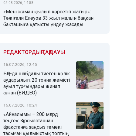
05.08.2026, 14:58
«Мені жаман қылып көрсетіп жатыр»:
Тәжіғали Елеуов 33 жыл малын баққан
бақташыға қатысты үндеу жасады
РЕДАКТОРДЫҢ ТАҢДАУЫ
16.07.2026, 12:45
БҚО-да шабдалы тиеген көлік
аударылып, 20 тонна жемісті
ауыл тұрғындары жинап
алған (ВИДЕО)
16.07.2026, 10:24
«Айналымы – 200 млрд
теңге»: Қырғызстаннан
Қазақстанға заңсыз темекі
тасыған қылмыстық топтың