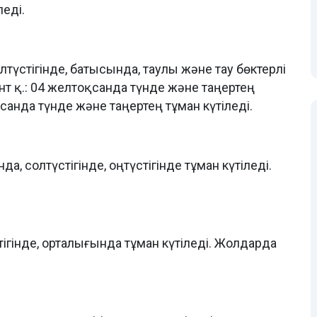
леді.
лтүстігінде, батысында, таулы және тау бөктерлі
т қ.: 04 желтоқсанда түнде және таңертең
оқсанда түнде және таңертең тұман күтіледі.
 солтүстігінде, оңтүстігінде тұман күтіледі.
ігінде, орталығында тұман күтіледі. Жолдарда