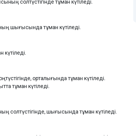
ының солтүстігінде тұман күтіледі.
ның шығысында тұман күтіледі.
 күтіледі.
ңтүстігінде, орталығында тұман күтіледі.
тта тұман күтіледі.
ң солтүстігінде, шығысында тұман күтіледі.