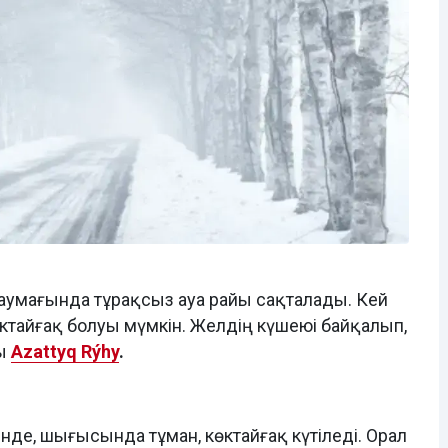
л аумағында тұрақсыз ауа райы сақталады. Кей
өктайғақ болуы мүмкін. Желдің күшеюі байқалып,
ды
Azattyq Rýhy
.
нде, шығысында тұман, көктайғақ күтіледі. Орал