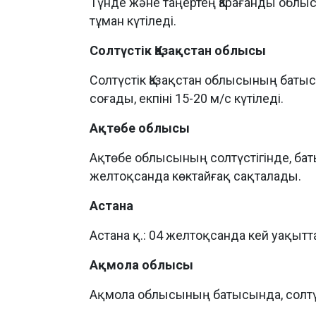
Түнде және таңертең Қарағанды облыс
тұман күтіледі.
Солтүстік Қазақстан облысы
Солтүстік Қазақстан облысының батыс
соғады, екпіні 15-20 м/с күтіледі.
Ақтөбе облысы
Ақтөбе облысының солтүстігінде, бат
желтоқсанда көктайғақ сақталады.
Астана
Астана қ.: 04 желтоқсанда кей уақытта
Ақмола облысы
Ақмола облысының батысында, солтүс