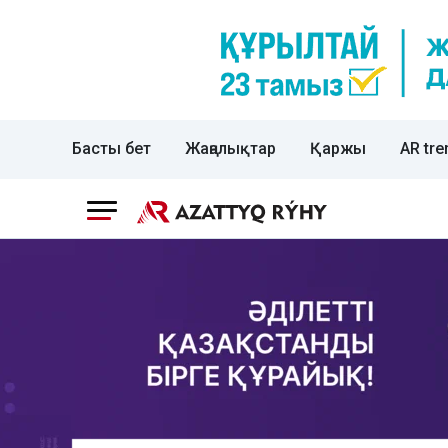
Басты бет
Жаңалықтар
Қаржы
AR tre