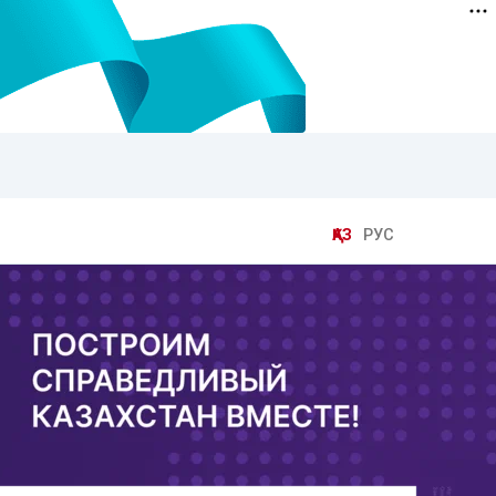
ҚАЗ
РУС