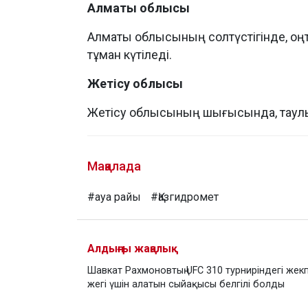
Алматы облысы
Алматы облысының солтүстігінде, оңт
тұман күтіледі.
Жетісу облысы
Жетісу облысының шығысында, таулы 
Мақалада
#ауа райы
#Қазгидромет
Алдыңғы жаңалық
Шавкат Рахмоновтың UFC 310 турниріндегі жек
жегі үшін алатын сыйақысы белгілі болды