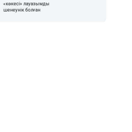
«көкесі» лауазымды
шенеунік болған