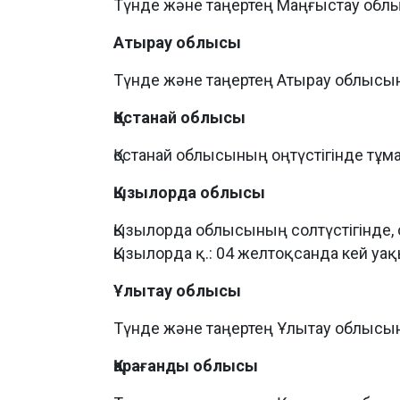
Түнде және таңертең Маңғыстау облыс
Атырау облысы
Түнде және таңертең Атырау облысы
Қостанай облысы
Қостанай облысының оңтүстігінде тұман
Қызылорда облысы
Қызылорда облысының солтүстігінде, о
Қызылорда қ.: 04 желтоқсанда кей уақы
Ұлытау облысы
Түнде және таңертең Ұлытау облысыны
Қарағанды облысы