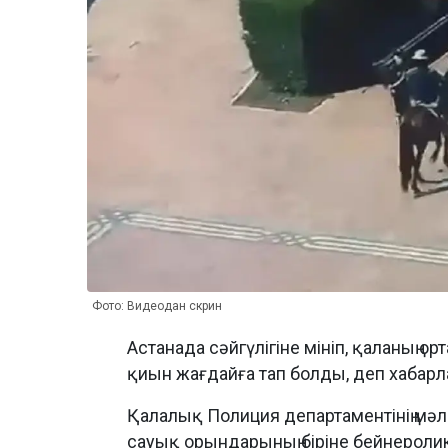
Фото: Видеодан скрин
Астанада сәйгүлігіне мініп, қаланың о
қиын жағдайға тап болды, деп хабар
Қалалық Полиция департаментінің мәл
сауық орындарының біріне бейнероли