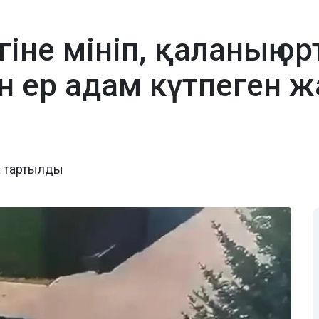
гіне мініп, қаланың о
н ер адам күтпеген ж
а тартылды