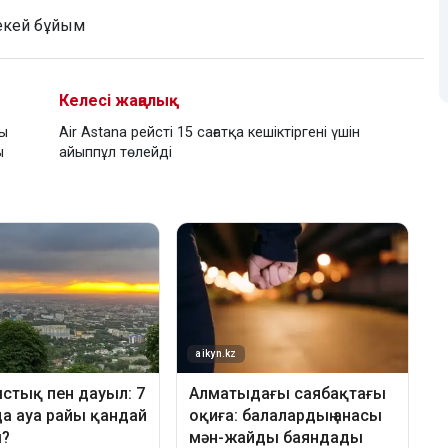
кей бұйым
Келесі жаңалық
ды
Air Astana рейсті 15 сағатқа кешіктіргені үшін
ы
айыппұл төлейді