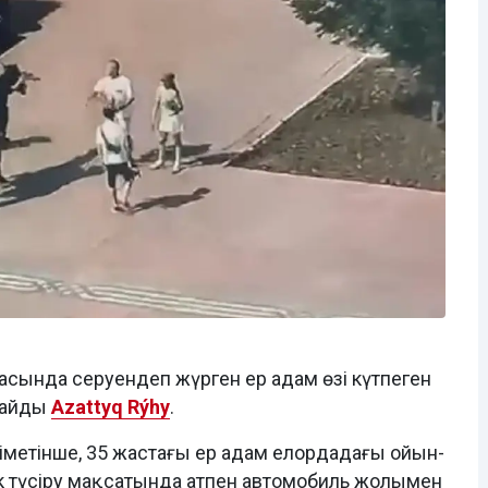
ртасында серуендеп жүрген ер адам өзі күтпеген
лайды
Azattyq Rýhy
.
іметінше, 35 жастағы ер адам елордадағы ойын-
к түсіру мақсатында атпен автомобиль жолымен