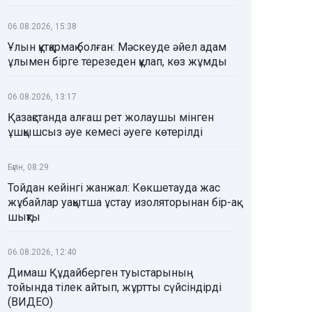
06.08.2026, 15:38
Ұлын құтқармақ болған: Мәскеуде әйел адам
ұлымен бірге терезеден құлап, көз жұмды
06.08.2026, 13:17
Қазақстанда алғаш рет жолаушы мінген
ұшқышсыз әуе кемесі әуеге көтерілді
Бүгін, 08:29
Тойдан кейінгі жанжал: Көкшетауда жас
жұбайлар уақытша ұстау изоляторынан бір-ақ
шықты
06.08.2026, 12:40
Димаш Құдайберген туыстарының
тойында тілек айтып, жұртты сүйсіндірді
(ВИДЕО)