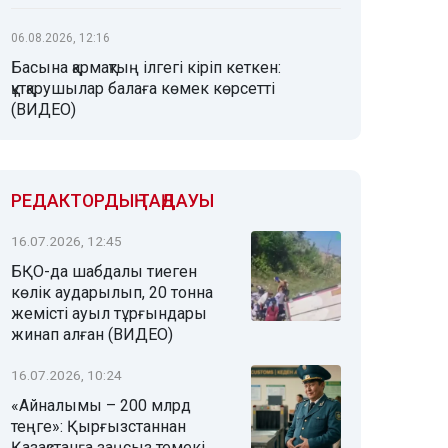
06.08.2026, 12:16
Басына қармақтың ілгегі кіріп кеткен:
құтқарушылар балаға көмек көрсетті
(ВИДЕО)
РЕДАКТОРДЫҢ ТАҢДАУЫ
16.07.2026, 12:45
БҚО-да шабдалы тиеген
көлік аударылып, 20 тонна
жемісті ауыл тұрғындары
жинап алған (ВИДЕО)
16.07.2026, 10:24
«Айналымы – 200 млрд
теңге»: Қырғызстаннан
Қазақстанға заңсыз темекі