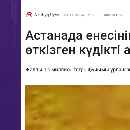
Azattyq Rýhy
23.11.2024, 15:23
Жаңалықтар
Астанада енесін
өткізген күдікті
Жалпы 1,5 миллион теңгенің бұйымы ұрланға