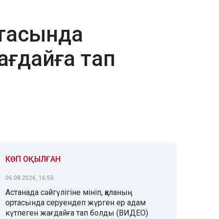
ртасында
ағдайға тап
КӨП ОҚЫЛҒАН
06.08.2026, 16:55
Астанада сәйгүлігіне мініп, қаланың
ортасында серуендеп жүрген ер адам
күтпеген жағдайға тап болды (ВИДЕО)