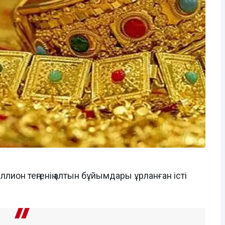
лион теңгенің алтын бұйымдары ұрланған істі