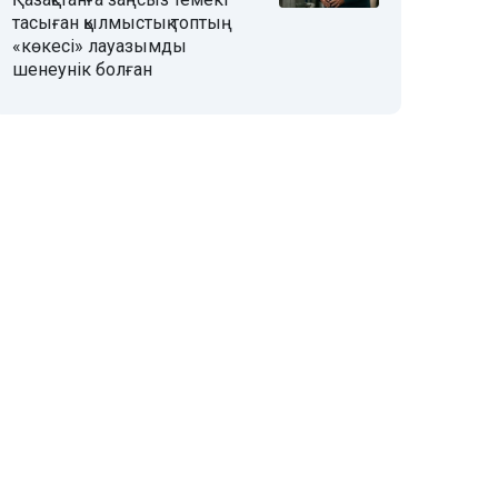
тасыған қылмыстық топтың
«көкесі» лауазымды
шенеунік болған