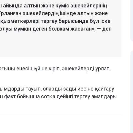
 айында алтын және күміс әшекейлерінің
Ұрланған әшекейлердің ішінде алтын және
 қызметкерлері тергеу барысында бұл іске
олуы мүмкін деген болжам жасаған», — деп
ыны енесінің үйіне кіріп, әшекейлерді ұрлап,
йымдарды тауып, оларды заңды иесіне қайтару
ан факт бойынша сотқа дейінгі тергеу амалдары