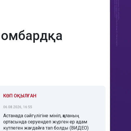
 ломбардқа
КӨП ОҚЫЛҒАН
06.08.2026, 16:55
Астанада сәйгүлігіне мініп, қаланың
ортасында серуендеп жүрген ер адам
күтпеген жағдайға тап болды (ВИДЕО)