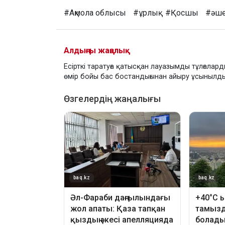
#Ақмола облысы
#ұрлық
#Қосшы
#әше
Алдыңғы жаңалық
Есірткі таратуға қатысқан лауазымды тұлғалар
өмір бойы бас бостандығынан айыру ұсынылд