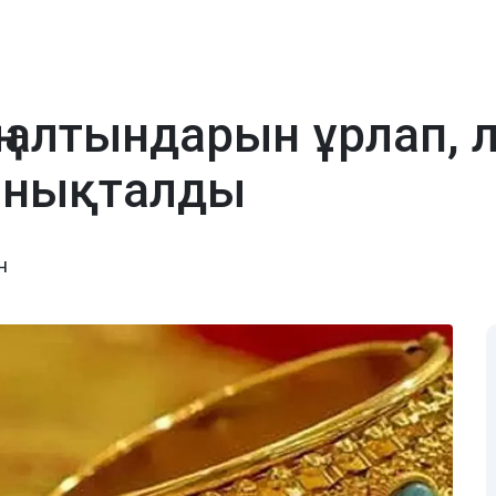
ің алтындарын ұрлап,
 анықталды
н