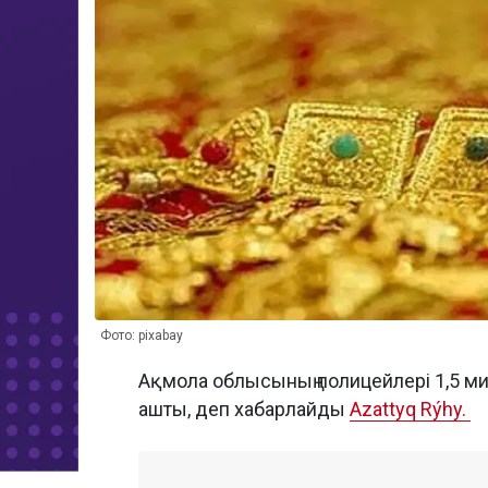
Фото: pixabay
Ақмола облысының полицейлері 1,5 мил
ашты, деп хабарлайды
Azattyq Rýhy.