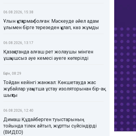
06.08.2026, 15:38
Ұлын құтқармақ болған: Мәскеуде әйел адам
ұлымен бірге терезеден құлап, көз жұмды
06.08.2026, 13:17
Қазақстанда алғаш рет жолаушы мінген
ұшқышсыз әуе кемесі әуеге көтерілді
Бүгін, 08:29
Тойдан кейінгі жанжал: Көкшетауда жас
жұбайлар уақытша ұстау изоляторынан бір-ақ
шықты
06.08.2026, 12:40
Димаш Құдайберген туыстарының
тойында тілек айтып, жұртты сүйсіндірді
(ВИДЕО)