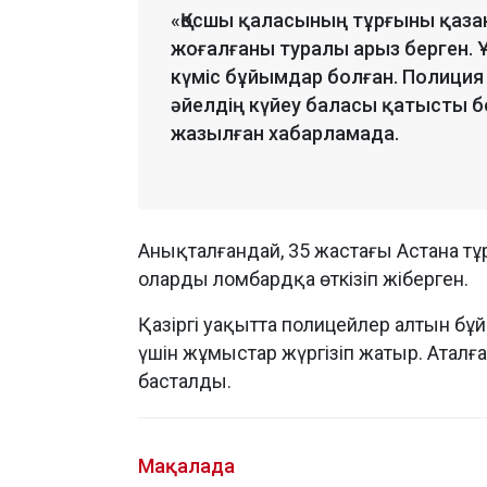
«Қосшы қаласының тұрғыны қазан
жоғалғаны туралы арыз берген. 
күміс бұйымдар болған. Полиция
әйелдің күйеу баласы қатысты б
жазылған хабарламада.
Анықталғандай, 35 жастағы Астана тұрғ
оларды ломбардқа өткізіп жіберген.
Қазіргі уақытта полицейлер алтын бұ
үшін жұмыстар жүргізіп жатыр. Аталғ
басталды.
Мақалада