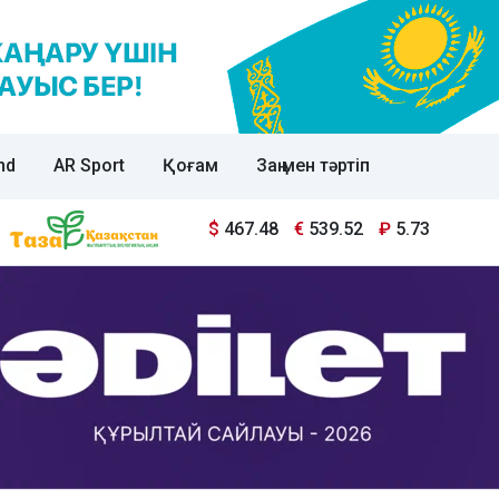
nd
AR Sport
Қоғам
Заң мен тәртіп
$
467.48
€
539.52
₽
5.73