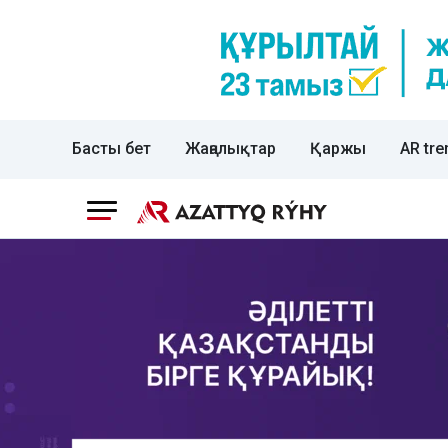
Басты бет
Жаңалықтар
Қаржы
AR tre