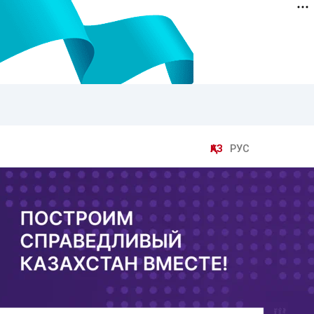
ҚАЗ
РУС