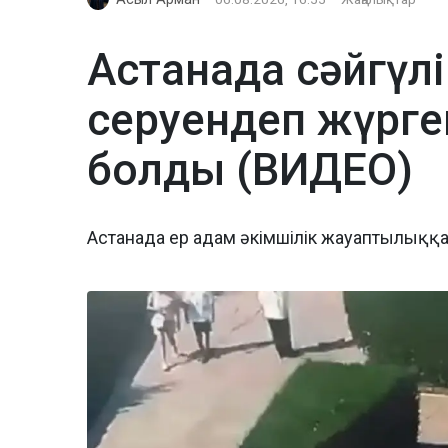
Астанада сәйгүлі
серуендеп жүрге
болды (ВИДЕО)
Астанада ер адам әкімшілік жауаптылыққ