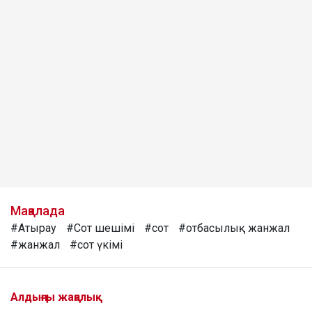
Мақалада
#Атырау
#Сот шешімі
#сот
#отбасылық жанжал
#жанжал
#сот үкімі
Алдыңғы жаңалық