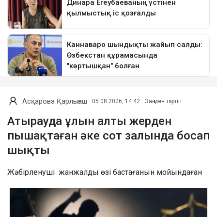
Асқарова Қарлығаш
05.08.2026, 14:42
Заң мен тәртіп
Атырауда ұлын алты жерден
пышақтаған әке сот залында босап
шықты
Жәбірленуші жанжалды өзі бастағанын мойындаған