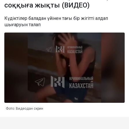
соққыға жықты (ВИДЕО)
Күдіктілер баладан үйінен тағы бір жігітті алдап
шығаруын талап
Фото: Видеодан скрин