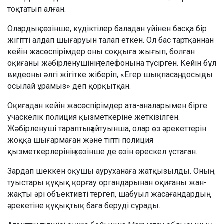
тоқтатып алған.
Олардың сөзінше, күдіктілер баладан үйінен басқа бір
жігітті алдап шығаруын талап еткен. Ол бас тартқаннан
кейін жасөспірімдер оны соққыға жығып, болған
оқиғаны жәбірленушінің телефонына түсірген. Кейін бұл
видеоны әлгі жігітке жіберіп, «Егер шықпасаң, досыңды
осылай ұрамыз» деп қорқытқан.
Оқиғадан кейін жасөспірімдер ата-аналарымен бірге
учаскелік полиция қызметкеріне жеткізілген.
Жәбірленуші тараптың айтуынша, олар өз әрекеттерін
жоққа шығармаған және тіпті полиция
қызметкерлерінің көзінше де өзін өрескел ұстаған.
Зардап шеккен оқушы ауруханаға жатқызылды. Оның
туыстары құқық қорғау органдарынан оқиғаны жан-
жақты әрі объективті тергеп, шабуыл жасағандардың
әрекетіне құқықтық баға беруді сұрады.