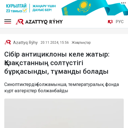
ҚАЗ
РУС
Azattyq Rýhy
20.11.2024, 15:56
Жаңалықтар
Сібір антициклоны келе жатыр:
Қазақстанның солтүстігі
бұрқасынды, тұманды болады
Синоптиктердің болжамынша, температуралық фонда
күрт өзгерістер болжанбайды