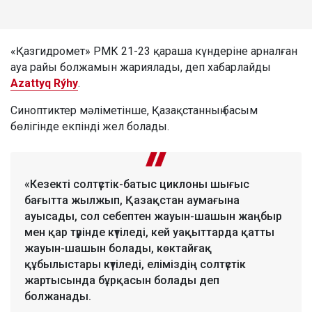
«Қазгидромет» РМК 21-23 қараша күндеріне арналған
ауа райы болжамын жариялады, деп хабарлайды
Azattyq Rýhy
.
Синоптиктер мәліметінше, Қазақстанның басым
бөлігінде екпінді жел болады.
«Кезекті солтүстік-батыс циклоны шығыс
бағытта жылжып, Қазақстан аумағына
ауысады, сол себептен жауын-шашын жаңбыр
мен қар түрінде күтіледі, кей уақыттарда қатты
жауын-шашын болады, көктайғақ
құбылыстары күтіледі, еліміздің солтүстік
жартысында бұрқасын болады деп
болжанады.