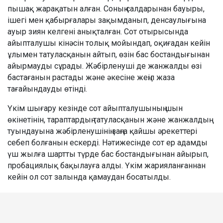
пышақ жарақатын алған. Соның салдарынан бауыры,
ішегі мен қабырғалары зақымданып, денсаулығына
ауыр зиян келгені анықталған. Сот отырысында
айыпталушы кінәсін толық мойындап, оқиғадан кейін
ұлымен татуласқанын айтып, өзін бас бостандығынан
айырмауды сұрады. Жәбірленуші де жанжалды өзі
бастағанын растады және әкесіне жеңіл жаза
тағайындауды өтінді.
Үкім шығару кезінде сот айыпталушының шын
өкінетінін, тараптардың татуласқанын және жанжалдың
туындауына жәбірленушінің заңға қайшы әрекеттері
себеп болғанын ескерді. Нәтижесінде сот ер адамды
үш жылға шартты түрде бас бостандығынан айырып,
пробациялық бақылауға алды. Үкім жарияланғаннан
кейін ол сот залында қамаудан босатылды.