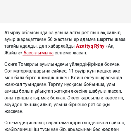
Атырау облысында өз ұлына алты рет пышақ салып,
ауыр жарақаттаған 56 жастағы ер адамға шартты жаза
тағайындалды, деп хабарлайды
Azattyq Rýhy
«Ақ
Жайық»
басылымына
сілтеме жасап.
Оқиға Томарлы ауылындағы үйлердің бірінде болған.
Сот материалдарына сәйкес, 11 сәуір күні кешке әке
мен бала бірге ішімдік ішкен. Кейін екеуінің арасында
жанжал туындаған. Тергеу нұсқасы бойынша, ұлы
алғаш болып ұйықтап жатқан әкесіне шабуыл жасап,
оны тұншықтырмақ болған. Әкесі қарсылық көрсетіп,
асүйден пышақ алып, ұлына бірнеше рет соққы
жасаған.
Сот-медициналық сараптама қорытындысына сәйкес,
жәбірленуші іш тұсынан бір, арқасынан бес жерден