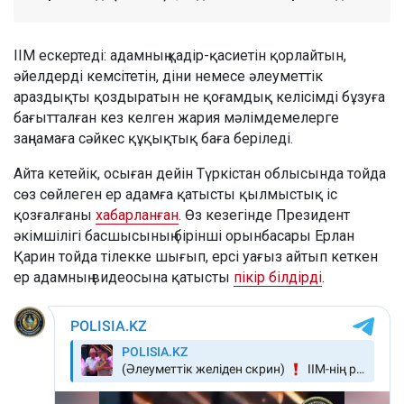
ІІМ ескертеді: адамның қадір-қасиетін қорлайтын,
әйелдерді кемсітетін, діни немесе әлеуметтік
араздықты қоздыратын не қоғамдық келісімді бұзуға
бағытталған кез келген жария мәлімдемелерге
заңнамаға сәйкес құқықтық баға беріледі.
Айта кетейік, осыған дейін Түркістан облысында тойда
сөз сөйлеген ер адамға қатысты қылмыстық іс
қозғалғаны
хабарланған
. Өз кезегінде Президент
әкімшілігі басшысының бірінші орынбасары Ерлан
Қарин тойда тілекке шығып, ерсі уағыз айтып кеткен
ер адамның видеосына қатысты
пікір білдірді
.