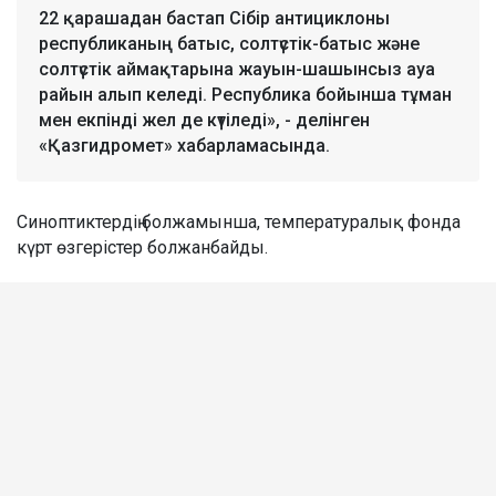
22 қарашадан бастап Сібір антициклоны
республиканың батыс, солтүстік-батыс және
солтүстік аймақтарына жауын-шашынсыз ауа
райын алып келеді. Республика бойынша тұман
мен екпінді жел де күтіледі», - делінген
«Қазгидромет» хабарламасында.
Синоптиктердің болжамынша, температуралық фонда
күрт өзгерістер болжанбайды.