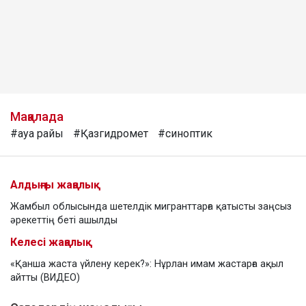
Мақалада
#ауа райы
#Қазгидромет
#синоптик
Алдыңғы жаңалық
Жамбыл облысында шетелдік мигранттарға қатысты заңсыз
әрекеттің беті ашылды
Келесі жаңалық
«Қанша жаста үйлену керек?»: Нұрлан имам жастарға ақыл
айтты (ВИДЕО)