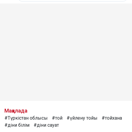
Мақалада
#Түркістан облысы
#той
#үйлену тойы
#тойхана
#діни білім
#діни сауат