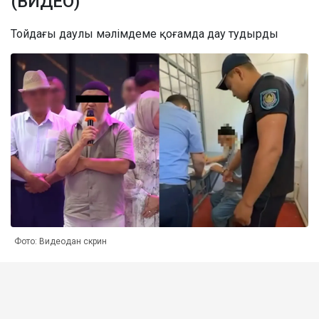
(ВИДЕО)
Тойдағы даулы мәлімдеме қоғамда дау тудырды
Фото: Видеодан скрин