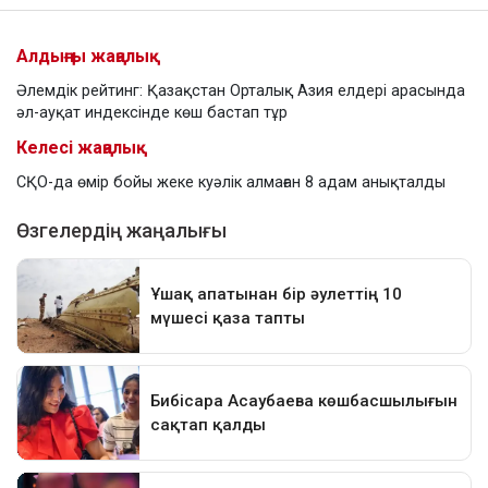
Алдыңғы жаңалық
Әлемдік рейтинг: Қазақстан Орталық Азия елдері арасында
әл-ауқат индексінде көш бастап тұр
Келесі жаңалық
СҚО-да өмір бойы жеке куәлік алмаған 8 адам анықталды