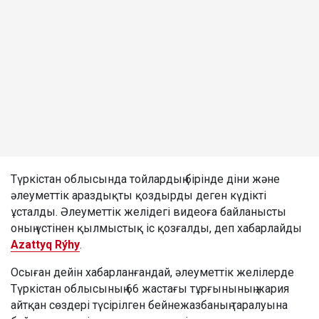
Түркістан облысында тойлардың бірінде діни және
әлеуметтік араздықты қоздырды деген күдікті
ұсталды. Әлеуметтік желідегі видеоға байланысты
оның үстінен қылмыстық іс қозғалды, деп хабарлайды
Azattyq Rýhy
.
Осыған дейін хабарланғандай, әлеуметтік желілерде
Түркістан облысының 66 жастағы тұрғынының жария
айтқан сөздері түсірілген бейнежазбаның таралуына