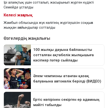
Ірі алаяқтық үшін сотталып, жасырынып жүрген күдікті
Семейде ұсталды
Келесі жаңалық
Жамбыл облысында жүк көлігінің жүргізушісін соққыға
жыққан ағайындылар сотталды