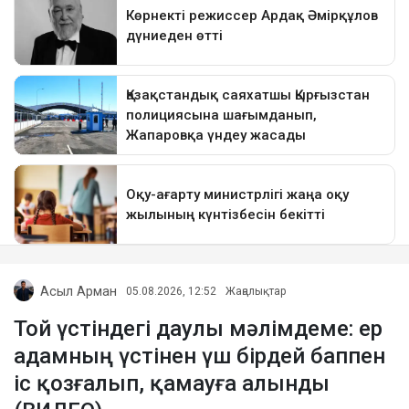
Асыл Арман
05.08.2026, 12:52
Жаңалықтар
Той үстіндегі даулы мәлімдеме: ер
адамның үстінен үш бірдей баппен
іс қозғалып, қамауға алынды