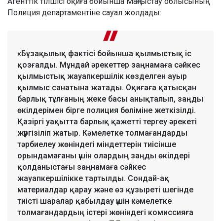
Агенттік тілшісі оқиға бойынша Маңғыстау облысының
Полиция департаментіне сауал жолдады:
«Бұзақылық фактісі бойынша қылмыстық іс
қозғалды. Мұндай әрекеттер заңнамаға сәйкес
қылмыстық жауапкершілік көзделген ауыр
қылмыс санатына жатады. Оқиғаға қатысқан
барлық тұлғаның жеке басы анықталып, заңды
өкілдерімен бірге полиция бөліміне жеткізілді.
Қазіргі уақытта барлық қажетті тергеу әрекеті
жүргізіліп жатыр. Кәмелетке толмағандарды
тәрбиелеу жөніндегі міндеттерін тиісінше
орындамағаны үшін олардың заңды өкілдері
қолданыстағы заңнамаға сәйкес
жауапкершілікке тартылды. Сондай-ақ
материалдар қарау және өз құзыреті шегінде
тиісті шаралар қабылдау үшін кәмелетке
толмағандардың істері жөніндегі комиссияға