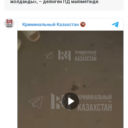
жолданды», – делінген ПД мәліметінде.