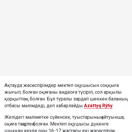
Ақтауда жасөспірімдер мектеп оқушысын соққыға
жығып, болған оқиғаны видеоға түсіріп, сол арқылы
қорқытпақ болған. Бұл туралы зардап шеккен баланың
отбасы мәлімдеді, деп хабарлайды
Azattyq Rýhy
.
Желідегі мәліметке сүйенсек, туыстарының айтуынша,
оқиға таңертең болған. Мектеп оқушысы дүкенге
шыққан кезде оны 16-17 жастағы екі жасөспірім