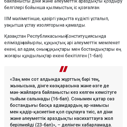
байланысты діни және әлеуметтік араздықты қоздыру
белгілері бойынша қылмыстық іс қозғалған.
ІІМ мәліметінше, қазіргі уақытта күдікті ұсталып,
уақытша ұстау изоляторына қамалды.
Қазақстан Республикасының Конституциясында
еліміздің зайырлы, құқықтық әрі әлеуметтік мемлекет
екені, ал адам, оның құқықтары мен бостандықтары ең
жоғары құндылықтар екені бекітілген (1-бап).
«Заң мен сот алдында жұрттың бәрі тең,
жынысына, дінге көзқарасына және өзге де
мән-жайларға байланысты кез келген кемсітуге
тыйым салынады (16-бап). Сонымен қатар сөз
бостандығы басқа адамдардың ар-намысы
мен қадір-қасиетіне қол сұқпауға тиіс, ал діни
және әлеуметтік араздықты насихаттауға жол
берілмейді (23-бап)», – делінген хабарламада.