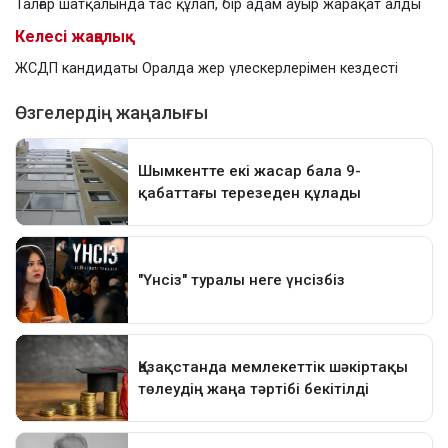
Талғар шатқалында тас құлап, бір адам ауыр жарақат алды
Келесі жаңалық
ЖСДП кандидаты Оралда жер үлескерлерімен кездесті