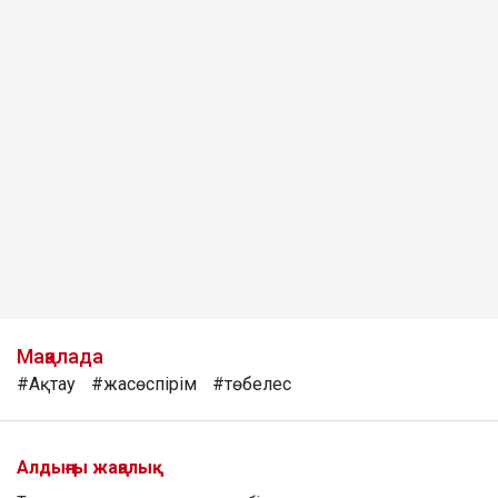
Мақалада
#Ақтау
#жасөспірім
#төбелес
Алдыңғы жаңалық