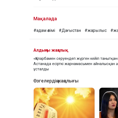
Мақалада
#адам өлімі
#Дағыстан
#жарылыс
#жа
Алдыңғы жаңалық
«Қоларбамен серуендеп жүрген кейіп танытқан»
Астанада есірткі жарнамасымен айналысқан 
ұсталды