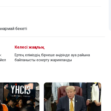
нармай бекеті
Келесі жаңалық
:
Ертең еліміздің бірнеше өңірінде ауа райына
әйел
байланысты ескерту жарияланды