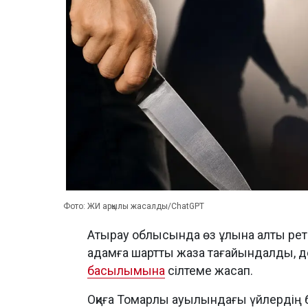
Фото: ЖИ арқылы жасалды/ChatGPT
Атырау облысында өз ұлына алты рет 
адамға шартты жаза тағайындалды, 
басылымына
сілтеме жасап.
Оқиға Томарлы ауылындағы үйлердің б