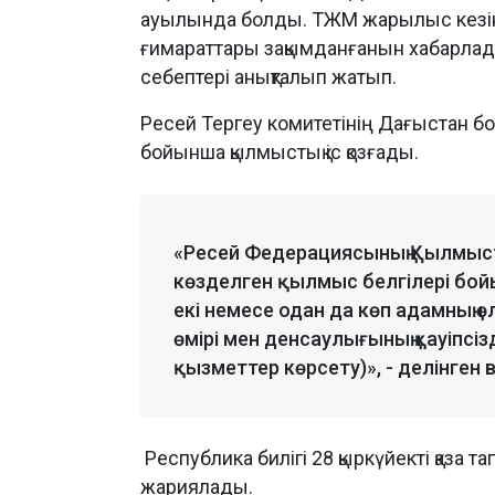
ауылында болды. ТЖМ жарылыс кезін
ғимараттары зақымданғанын хабарлады
себептері анықталып жатып.
Ресей Тергеу комитетінің Дағыстан б
бойынша қылмыстық іс қозғады.
«Ресей Федерациясының Қылмысты
көзделген қылмыс белгілері бо
екі немесе одан да көп адамның 
өмірі мен денсаулығының қауіпсіз
қызметтер көрсету)», - делінге
Республика билігі 28 қыркүйекті қаза та
жариялады.