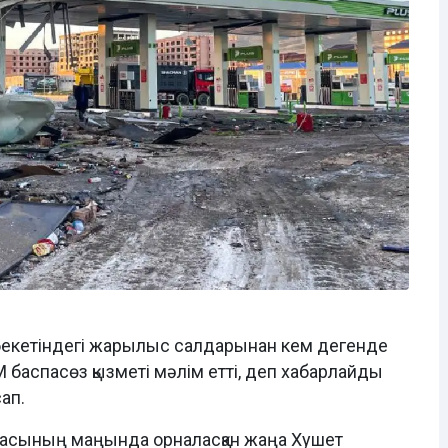
бекетіндегі жарылыс салдарынан кем дегенде
М баспасөз қызметі мәлім етті, деп хабарлайды
ап.
анасының маңында орналасқан жаңа Хушет