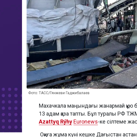
Фото: ТАСС/Гянжеви Гаджибалаев
Махачкала маңындағы жанармай құю 
13 адам қаза тапты. Бұл туралы РФ ТЖ
Azattyq Rýhy
Euronews
-ке сілтеме жас
Оқиға жұма күні кешке Дағыстан аст