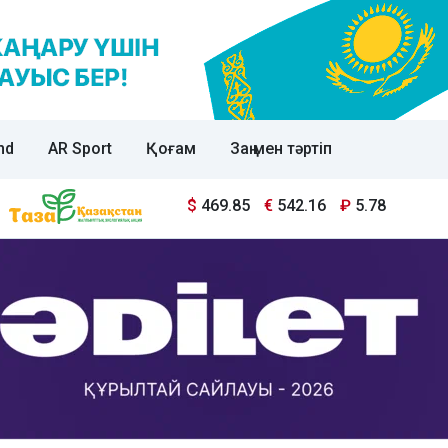
nd
AR Sport
Қоғам
Заң мен тәртіп
$
469.85
€
542.16
₽
5.78