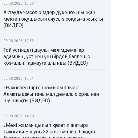
05.08.2026, 10:33
Ақтауда жасөспірімдер дүкенге шыққан
мектеп оқушысын аяусыз соққыға жықты
(ВИДЕО)
05.08.2026, 12:52
Той үстіндегі даулы мәлімдеме: ер
адамның үстінен үш бірдей баппен іс
қозғалып, қамауға алынды (ВИДЕО)
05.08.2026, 15:51
«Нәжіспен бірге шомылыппыз»:
Алматыдағы танымал демалыс орнынан
шу шықты (ВИДЕО)
05.08.2026, 14:58
«Мені жаман қылып көрсетіп жатыр»:
Тәжіғали Елеуов 33 жыл малын баққан