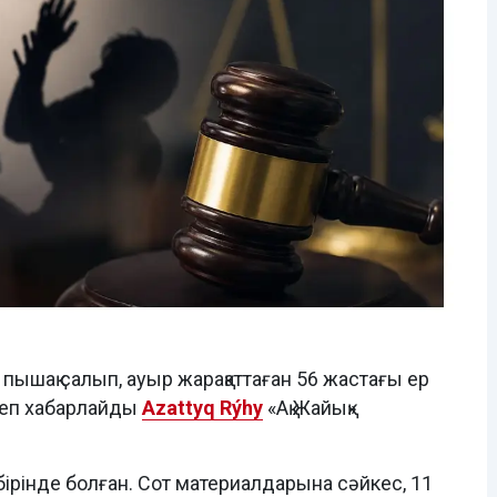
пышақ салып, ауыр жарақаттаған 56 жастағы ер
деп хабарлайды
Azattyq Rýhy
«Ақ Жайық»
ірінде болған. Сот материалдарына сәйкес, 11