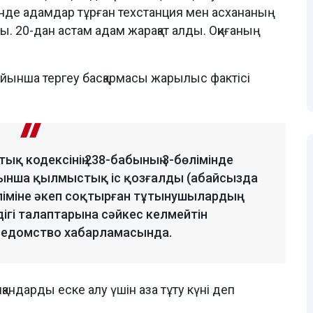
де адамдар тұрған техстанция мен асхананың
. 20-дан астам адам жарақат алды. Оқиғаның
ойынша тергеу басқармасы жарылыс фактісі
қ кодексінің 238-бабының 3-бөлімінде
йынша қылмыстық іс қозғалды (абайсызда
өліміне әкеп соқтырған тұтынушылардың
дігі талаптарына сәйкес келмейтін
н ведомство хабарламасында.
пқандарды еске алу үшін аза тұту күні деп