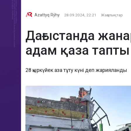
Azattyq Rýhy
28.09.2024, 22:21
Жаңалықтар
Дағыстанда жана
адам қаза тапты
28 қыркүйек аза тұту күні деп жарияланды