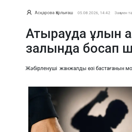
Асқарова Қарлығаш
05.08.2026, 14:42
Заң мен т
Атырауда ұлын а
залында босап 
Жәбірленуші жанжалды өзі бастағанын м