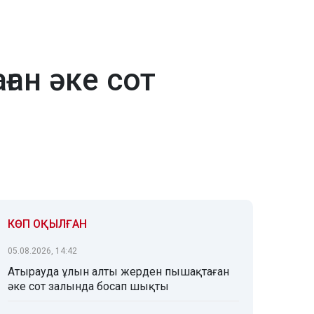
ан әке сот
КӨП ОҚЫЛҒАН
05.08.2026, 14:42
Атырауда ұлын алты жерден пышақтаған
әке сот залында босап шықты