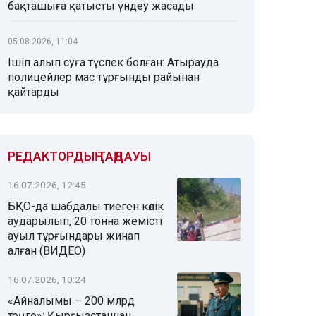
бақташыға қатысты үндеу жасады
05.08.2026, 11:04
Ішіп алып суға түспек болған: Атырауда
полицейлер мас тұрғынды райынан
қайтарды
РЕДАКТОРДЫҢ ТАҢДАУЫ
16.07.2026, 12:45
БҚО-да шабдалы тиеген көлік
аударылып, 20 тонна жемісті
ауыл тұрғындары жинап
алған (ВИДЕО)
16.07.2026, 10:24
«Айналымы – 200 млрд
теңге»: Қырғызстаннан