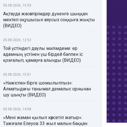
05.08.2026, 10:33
Ақтауда жасөспірімдер дүкенге шыққан
мектеп оқушысын аяусыз соққыға жықты
(ВИДЕО)
05.08.2026, 12:52
Той үстіндегі даулы мәлімдеме: ер
адамның үстінен үш бірдей баппен іс
қозғалып, қамауға алынды (ВИДЕО)
05.08.2026, 15:51
«Нәжіспен бірге шомылыппыз»:
Алматыдағы танымал демалыс орнынан
шу шықты (ВИДЕО)
05.08.2026, 14:58
«Мені жаман қылып көрсетіп жатыр»:
Тәжіғали Елеуов 33 жыл малын баққан