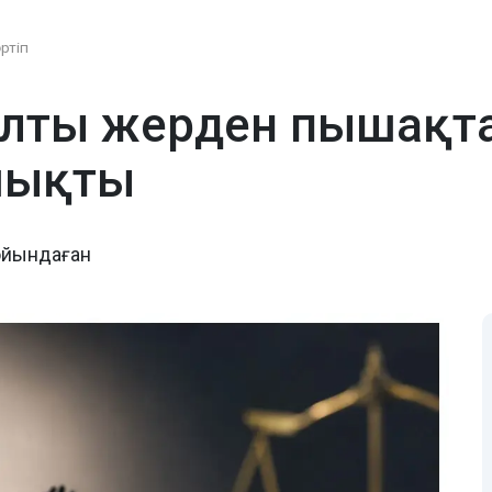
әртіп
лты жерден пышақтағ
шықты
ойындаған