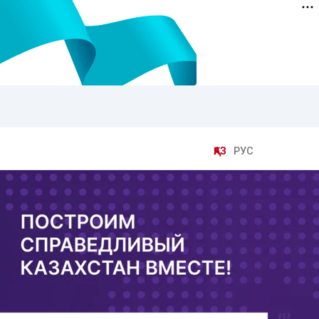
ҚАЗ
РУС