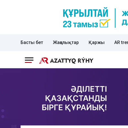
Басты бет
Жаңалықтар
Қаржы
AR tre