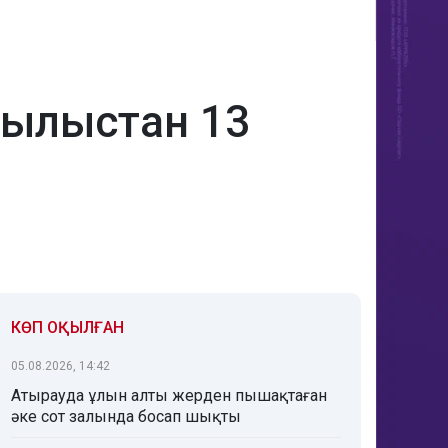
рылыстан 13
КӨП ОҚЫЛҒАН
05.08.2026, 14:42
Атырауда ұлын алты жерден пышақтаған
әке сот залында босап шықты