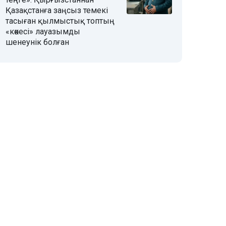
Қазақстанға заңсыз темекі
тасыған қылмыстық топтың
«көкесі» лауазымды
шенеунік болған