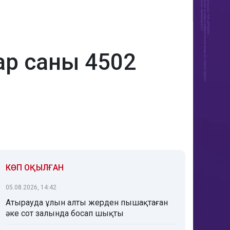
ар саны 4502
КӨП ОҚЫЛҒАН
05.08.2026, 14:42
Атырауда ұлын алты жерден пышақтаған
әке сот залында босап шықты