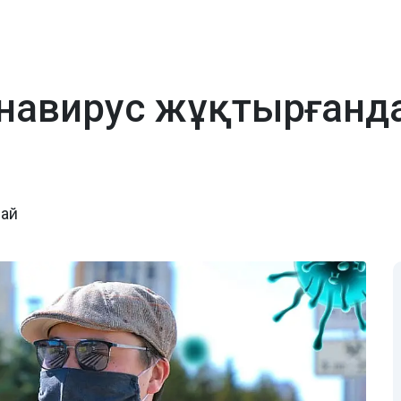
онавирус жұқтырғанд
дай