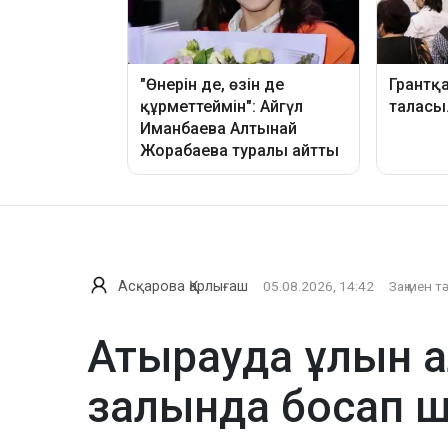
Асқарова Қарлығаш
05.08.2026, 14:42
Заң мен т
Атырауда ұлын а
залында босап 