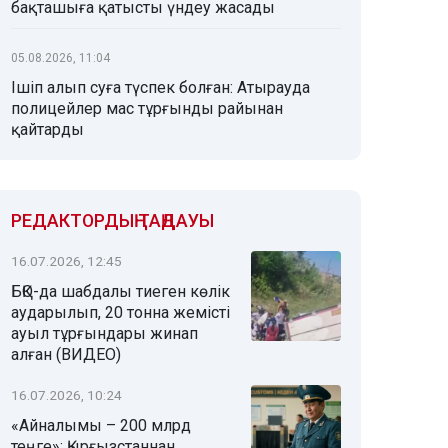
бақташыға қатысты үндеу жасады
05.08.2026, 11:04
Ішіп алып суға түспек болған: Атырауда
полицейлер мас тұрғынды райынан
қайтарды
РЕДАКТОРДЫҢ ТАҢДАУЫ
16.07.2026, 12:45
БҚО-да шабдалы тиеген көлік
аударылып, 20 тонна жемісті
ауыл тұрғындары жинап
алған (ВИДЕО)
16.07.2026, 10:24
«Айналымы – 200 млрд
теңге»: Қырғызстаннан