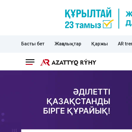
Басты бет
Жаңалықтар
Қаржы
AR tre