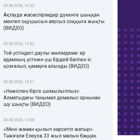
05.08.2026, 10:33
Ақтауда жасөспірімдер дүкенге шыққан
мектеп оқушысын аяусыз соққыға жықты
(ВИДЕО)
05.08.2026, 12:52
Той үстіндегі даулы мәлімдеме: ер
адамның үстінен үш бірдей баппен іс
қозғалып, қамауға алынды (ВИДЕО)
05.08.2026, 15:51
«Нәжіспен бірге шомылыппыз»:
Алматыдағы танымал демалыс орнынан
шу шықты (ВИДЕО)
05.08.2026, 14:58
«Мені жаман қылып көрсетіп жатыр»:
Тәжіғали Елеуов 33 жыл малын баққан