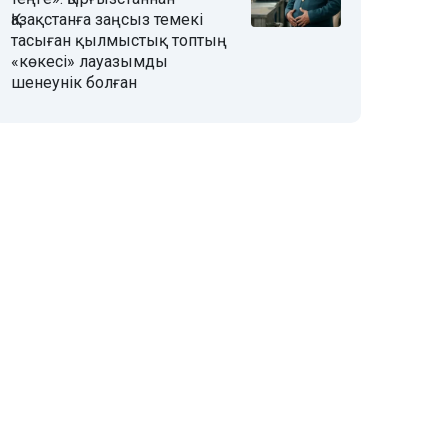
Қазақстанға заңсыз темекі
тасыған қылмыстық топтың
«көкесі» лауазымды
шенеунік болған