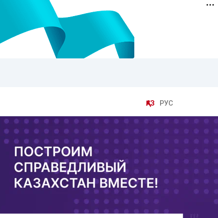
ҚАЗ
РУС