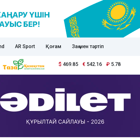
nd
AR Sport
Қоғам
Заң мен тәртіп
$
469.85
€
542.16
₽
5.78