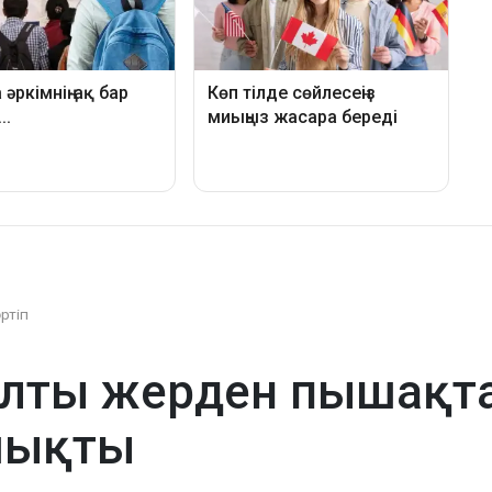
әртіп
лты жерден пышақта
шықты