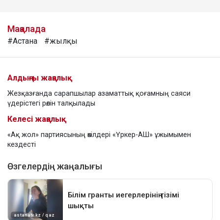
Мақалада
#Астана
#жылқы
Алдыңғы жаңалық
Жезқазғанда сарапшылар азаматтық қоғамның саяси
үдерістегі рөлін талқылады
Келесі жаңалық
«Ақ жол» партиясының өкілдері «Үркер-АШ» ұжымымен
кездесті