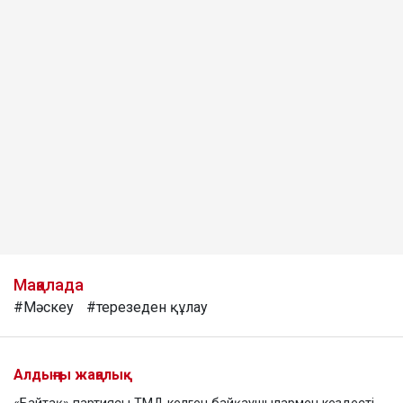
Мақалада
#Мәскеу
#терезеден құлау
Алдыңғы жаңалық