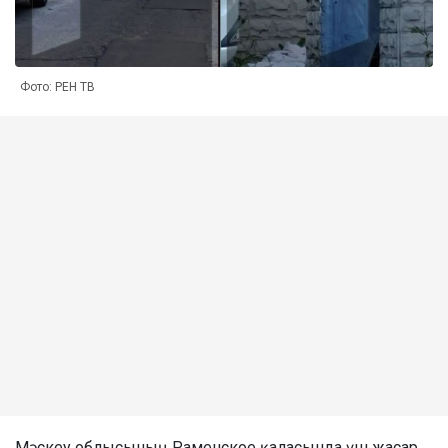
Фото: РЕН ТВ
Мәскеу облысының Раменское қаласында үш жасар