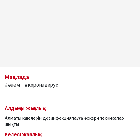
Мақалада
#әлем
#коронавирус
Алдыңғы жаңалық
Алматы көшелерін дезинфекциялауға әскери техникалар
шықты
Келесі жаңалық