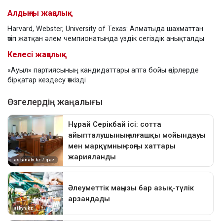
Алдыңғы жаңалық
Harvard, Webster, University of Texas: Алматыда шахматтан
өтіп жатқан әлем чемпионатында үздік сегіздік анықталды
Келесі жаңалық
«Ауыл» партиясының кандидаттары апта бойы өңірлерде
бірқатар кездесу өткізді