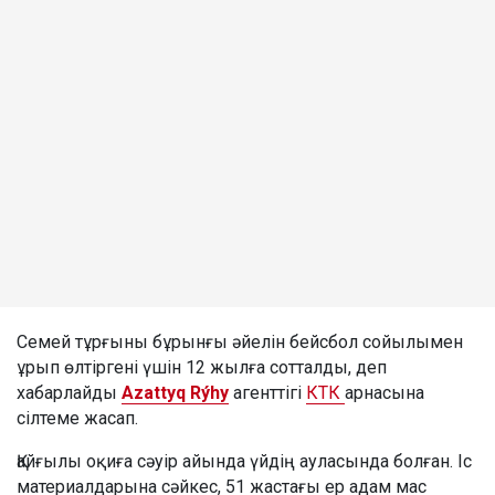
Семей тұрғыны бұрынғы әйелін бейсбол сойылымен
ұрып өлтіргені үшін 12 жылға сотталды, деп
хабарлайды
Azattyq Rýhy
агенттігі
КТК
арнасына
сілтеме жасап.
Қайғылы оқиға сәуір айында үйдің ауласында болған. Іс
материалдарына сәйкес, 51 жастағы ер адам мас