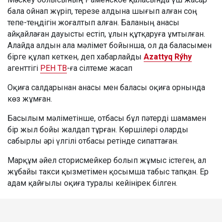
бала ойнап жүріп, терезе алдына шығып алған соң
тепе-теңдігін жоғалтып алған. Баланың анасы
айқайлаған дауысты естіп, ұлын құтқаруға ұмтылған.
Алайда алдын ала мәлімет бойынша, ол да баласымен
бірге құлап кеткен, деп хабарлайды
Azattyq Rýhy
агенттігі
РЕН ТВ
-ға сілтеме жасап
Оқиға салдарынан анасы мен баласы оқиға орнында
көз жұмған.
Басылым мәліметінше, отбасы бұл пәтерді шамамен
бір жыл бойы жалдап тұрған. Көршілері оларды
сабырлы әрі үлгілі отбасы ретінде сипаттаған.
Марқұм әйел сторисмейкер болып жұмыс істеген, ал
жұбайы такси қызметімен қосымша табыс тапқан. Ер
адам қайғылы оқиға туралы кейінірек білген.