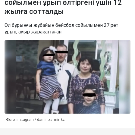
сойылмен ұрып өлтіргені үшін 12
жылға сотталды
Ол бұрынғы жұбайын бейсбол сойылымен 27 рет
ұрып, ауыр жарақаттаған
Фото: instagram / damir_za_mir_kz