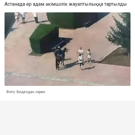
Астанада ер адам әкімшілік жауаптылыққа тартылды
Фото: Видеодан скрин