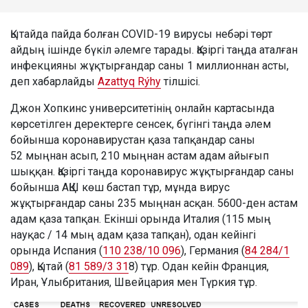
Қытайда пайда болған COVID-19 вирусы небәрі төрт
айдың ішінде бүкіл әлемге тарады. Қазіргі таңда аталған
инфекцияны жұқтырғандар саны 1 миллионнан асты,
деп хабарлайды
Azattyq Rýhy
тілшісі.
Джон Хопкинс университетінің онлайн картасында
көрсетілген деректерге сенсек, бүгінгі таңда әлем
бойынша коронавирустан қаза тапқандар саны
52 мыңнан асып, 210 мыңнан астам адам айығып
шыққан. Қазіргі таңда коронавирус жұқтырғандар саны
бойынша АҚШ көш бастап тұр, мұнда вирус
жұқтырғандар саны 235 мыңнан асқан. 5600-ден астам
адам қаза тапқан. Екінші орында Италия (115 мың
науқас / 14 мың адам қаза тапқан), одан кейінгі
орында Испания (
110 238/10 096
), Германия (
84 284/1
089
), Қытай (
81 589/3 31
8) тұр. Одан кейін Франция,
Иран, Ұлыбритания, Швейцария мен Түркия тұр.