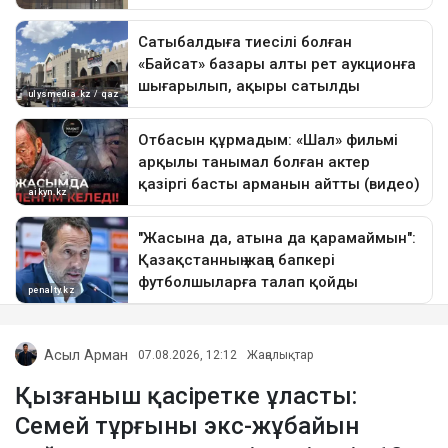
Асыл Арман
07.08.2026, 12:12
Жаңалықтар
Қызғаныш қасіретке ұласты:
Семей тұрғыны экс-жұбайын