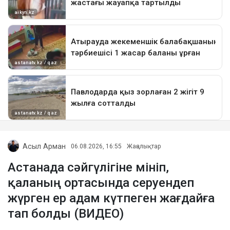
Асыл Арман
06.08.2026, 16:55
Жаңалықтар
Астанада сәйгүлігіне мініп,
қаланың ортасында серуендеп
жүрген ер адам күтпеген жағдайға
тап болды (ВИДЕО)