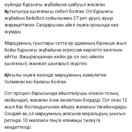
күйінде бұрынғы жұбайына шабуыл жасаған.
Қақтығысқа қызғаныш себеп болған. Ол бұрынғы
жұбайын бейсбол сойылымен 27 рет ұрып, ауыр
жарақаттаған. Салдарынан әйел оқиға орнында көз
жұмды.
Марқұмның туыстары сотта ер адамның бірнеше жыл
бойы бұрынғы жұбайына агрессия көрсетіп келгенін
айтты. Ажырасқаннан кейін де ол экс-әйелін
қызғанып, жанжал шығарып жүрген.
Қайғылы оқиға кезінде марқұмның кәмелетке
толмаған екі баласы болған.
Сот процесі барысында айыпталушы кінәсін толық
мойындап, жасаған ісіне өкінетінін білдірді. Сот оған 12
жыл бас бостандығынан айыру жазасын тағайындады.
Сондай-ақ ол марқұмның ағасына моральдық шығын
ретінде 10 миллион теңге өтемақы төлеуге
міндеттелді.