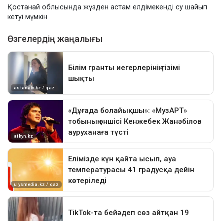
Қостанай облысында жүзден астам елдімекенді су шайып
кетуі мүмкін