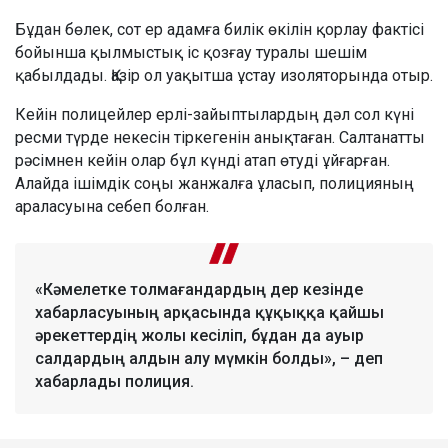
Бұдан бөлек, сот ер адамға билік өкілін қорлау фактісі
бойынша қылмыстық іс қозғау туралы шешім
қабылдады. Қазір ол уақытша ұстау изоляторында отыр.
Кейін полицейлер ерлі-зайыптылардың дәл сол күні
ресми түрде некесін тіркегенін анықтаған. Салтанатты
рәсімнен кейін олар бұл күнді атап өтуді ұйғарған.
Алайда ішімдік соңы жанжалға ұласып, полицияның
араласуына себеп болған.
«Кәмелетке толмағандардың дер кезінде
хабарласуының арқасында құқыққа қайшы
әрекеттердің жолы кесіліп, бұдан да ауыр
салдардың алдын алу мүмкін болды», – деп
хабарлады полиция.