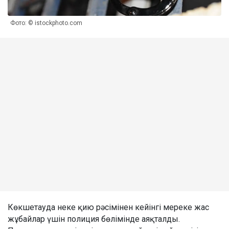
Фото: © istockphoto.com
Көкшетауда неке қию рәсімінен кейінгі мереке жас
жұбайлар үшін полиция бөлімінде аяқталды.