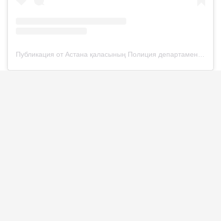
Публикация от Астана қаласының Полиция департаменті (@police__astana)