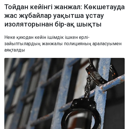
Тойдан кейінгі жанжал: Көкшетауда
жас жұбайлар уақытша ұстау
изоляторынан бір-ақ шықты
Неке қиюдан кейін ішімдік ішкен ерлі-
зайыптылардың жанжалы полицияның араласуымен
аяқталды