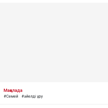
Мақалада
#Семей
#әйелді ұру