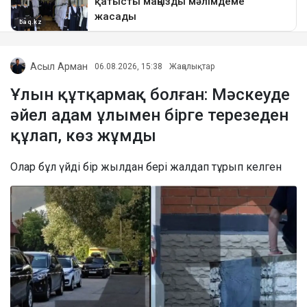
Асыл Арман
06.08.2026, 15:38
Жаңалықтар
Ұлын құтқармақ болған: Мәскеуде
әйел адам ұлымен бірге терезеден
құлап, көз жұмды
Олар бұл үйді бір жылдан бері жалдап тұрып келген