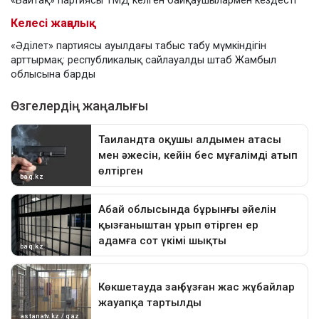
«Байтақ» партиясы ТМД келген байқаушылармен кездесті
Келесі жаңалық
«Әділет» партиясы ауылдағы табыс табу мүмкіндігін
арттырмақ: республикалық сайлауалды штаб Жамбыл
облысына барды