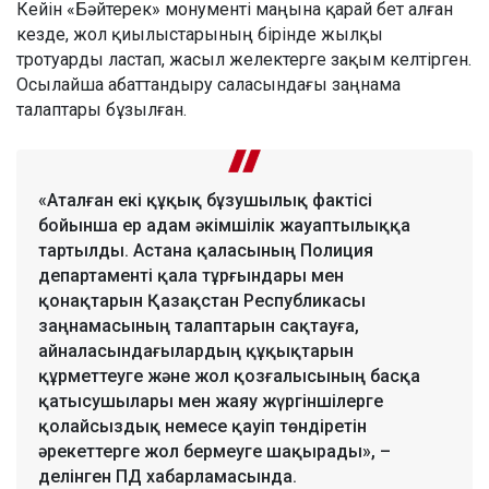
Кейін «Бәйтерек» монументі маңына қарай бет алған
кезде, жол қиылыстарының бірінде жылқы
тротуарды ластап, жасыл желектерге зақым келтірген.
Осылайша абаттандыру саласындағы заңнама
талаптары бұзылған.
«Аталған екі құқық бұзушылық фактісі
бойынша ер адам әкімшілік жауаптылыққа
тартылды. Астана қаласының Полиция
департаменті қала тұрғындары мен
қонақтарын Қазақстан Республикасы
заңнамасының талаптарын сақтауға,
айналасындағылардың құқықтарын
құрметтеуге және жол қозғалысының басқа
қатысушылары мен жаяу жүргіншілерге
қолайсыздық немесе қауіп төндіретін
әрекеттерге жол бермеуге шақырады», –
делінген ПД хабарламасында.