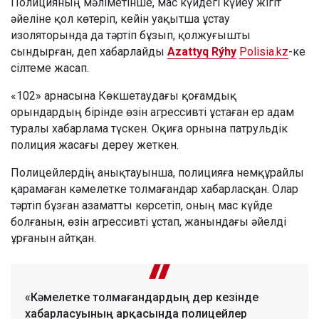
Полицияның мәліметінше, мас күйдегі күйеу жігіт
әйеліне қол көтеріп, кейін уақытша ұстау
изоляторында да тәртіп бұзып, қолжуғышты
сындырған, деп хабарлайды
Azattyq Rýhy
Polisia.kz
-ке
сілтеме жасап.
«102» арнасына Көкшетаудағы қоғамдық
орындардың бірінде өзін агрессивті ұстаған ер адам
туралы хабарлама түскен. Оқиға орнына патрульдік
полиция жасағы дереу жеткен.
Полицейлердің анықтауынша, полицияға немқұрайлы
қарамаған кәмелетке толмағандар хабарласқан. Олар
тәртіп бұзған азаматты көрсетіп, оның мас күйде
болғанын, өзін агрессивті ұстап, жанындағы әйелді
ұрғанын айтқан.
«Кәмелетке толмағандардың дер кезінде
хабарласуының арқасында полицейлер