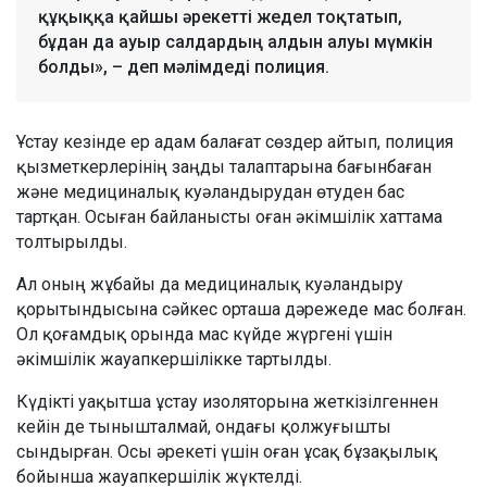
құқыққа қайшы әрекетті жедел тоқтатып,
бұдан да ауыр салдардың алдын алуы мүмкін
болды», – деп мәлімдеді полиция.
Ұстау кезінде ер адам балағат сөздер айтып, полиция
қызметкерлерінің заңды талаптарына бағынбаған
және медициналық куәландырудан өтуден бас
тартқан. Осыған байланысты оған әкімшілік хаттама
толтырылды.
Ал оның жұбайы да медициналық куәландыру
қорытындысына сәйкес орташа дәрежеде мас болған.
Ол қоғамдық орында мас күйде жүргені үшін
әкімшілік жауапкершілікке тартылды.
Күдікті уақытша ұстау изоляторына жеткізілгеннен
кейін де тынышталмай, ондағы қолжуғышты
сындырған. Осы әрекеті үшін оған ұсақ бұзақылық
бойынша жауапкершілік жүктелді.