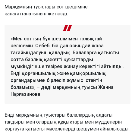
Марқұмның туыстары сот шешіміне
қанағаттанатынын жеткізді.
«Мен соттың бұл шешімімен толықтай
келісемін. Себебі біз дәл осындай жаза
тағайындалуын қаладық. Балаларға қатысты
сотта барлық қажетті құжаттарды
мүмкіндігінше тезірек жинау керектігі айтылды.
Енді қорғаншылық және қамқоршылық
органдарымен бірлесіп жұмыс істейтін
боламыз», – деді марқұмның туысы Жанна
Нұрғазинова.
Енді марқұмның туыстары балалардың алдағы
тағдыры мен олардың құқықтары мен мүдделерін
қорғауға қатысты мәселелерді шешумен айналысады.