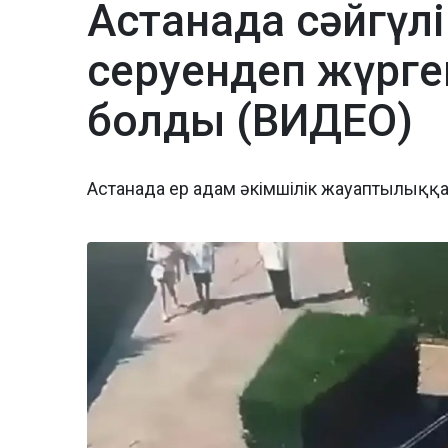
Астанада сәйгүлі
серуендеп жүрге
болды (ВИДЕО)
Астанада ер адам әкімшілік жауаптылыққ