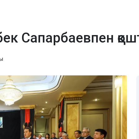
к Сапарбаевпен қошт
ты