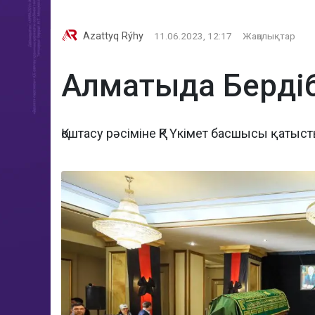
Azattyq Rýhy
11.06.2023, 12:17
Жаңалықтар
Алматыда Бердібе
Қоштасу рәсіміне ҚР Үкімет басшысы қатыс