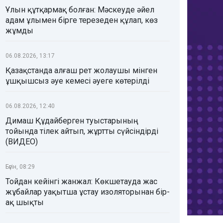
Ұлын құтқармақ болған: Мәскеуде әйел
адам ұлымен бірге терезеден құлап, көз
жұмды
06.08.2026, 13:17
Қазақстанда алғаш рет жолаушы мінген
ұшқышсыз әуе кемесі әуеге көтерілді
06.08.2026, 12:40
Димаш Құдайберген туыстарының
тойында тілек айтып, жұртты сүйсіндірді
(ВИДЕО)
Бүгін, 08:29
Тойдан кейінгі жанжал: Көкшетауда жас
жұбайлар уақытша ұстау изоляторынан бір-
ақ шықты