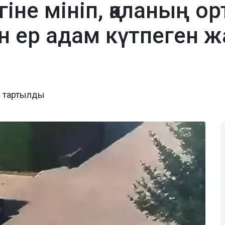
гіне мініп, қаланың о
н ер адам күтпеген ж
а тартылды