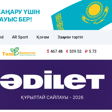
nd
AR Sport
Қоғам
Заң мен тәртіп
$
467.48
€
539.52
₽
5.73