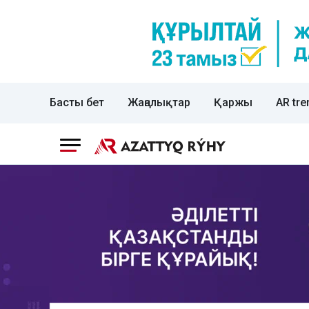
Басты бет
Жаңалықтар
Қаржы
AR tre