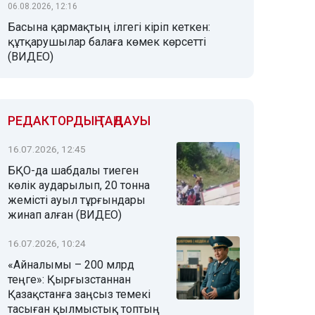
06.08.2026, 12:16
Басына қармақтың ілгегі кіріп кеткен:
құтқарушылар балаға көмек көрсетті
(ВИДЕО)
РЕДАКТОРДЫҢ ТАҢДАУЫ
16.07.2026, 12:45
БҚО-да шабдалы тиеген
көлік аударылып, 20 тонна
жемісті ауыл тұрғындары
жинап алған (ВИДЕО)
16.07.2026, 10:24
«Айналымы – 200 млрд
теңге»: Қырғызстаннан
Қазақстанға заңсыз темекі
тасыған қылмыстық топтың