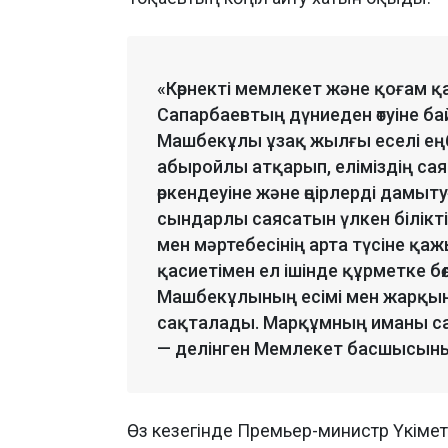
«Көрнекті мемлекет және қоғам 
Сапарбаевтың дүниеден өтуіне ба
Машбекұлы ұзақ жылғы еселі е
абыройлы атқарып, еліміздің са
өркендеуіне және өңірлерді дамыт
сындарлы саясатын үлкен білікті
мен мәртебесінің арта түсіне қ
қасиетімен ел ішінде құрметке бө
Машбекұлының есімі мен жарқын
сақталады. Марқұмның иманы са
— делінген Мемлекет басшысының
Өз кезегінде Премьер-министр Үкімет 