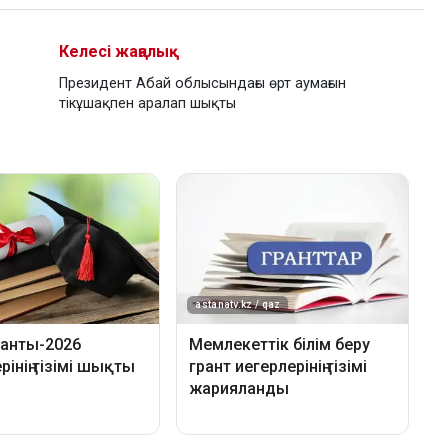
Келесі жаңалық
Президент Абай облысындағы өрт аумағын
тікұшақпен аралап шықты