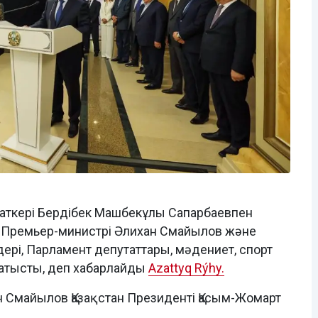
аткері Бердібек Машбекұлы Сапарбаевпен
е ҚР Премьер-министрі Әлихан Смайылов және
дері, Парламент депутаттары, мәдениет, спорт
қатысты, деп хабарлайды
Azattyq Rýhy.
ан Смайылов Қазақстан Президенті Қасым-Жомарт