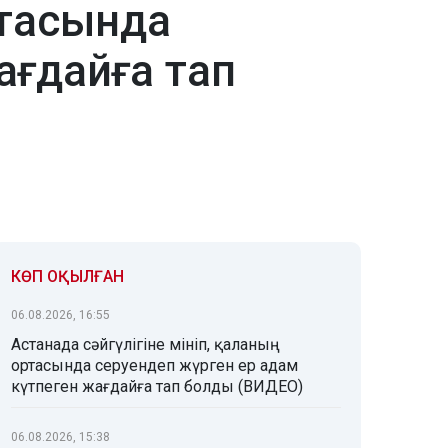
ртасында
ағдайға тап
КӨП ОҚЫЛҒАН
06.08.2026, 16:55
Астанада сәйгүлігіне мініп, қаланың
ортасында серуендеп жүрген ер адам
күтпеген жағдайға тап болды (ВИДЕО)
06.08.2026, 15:38