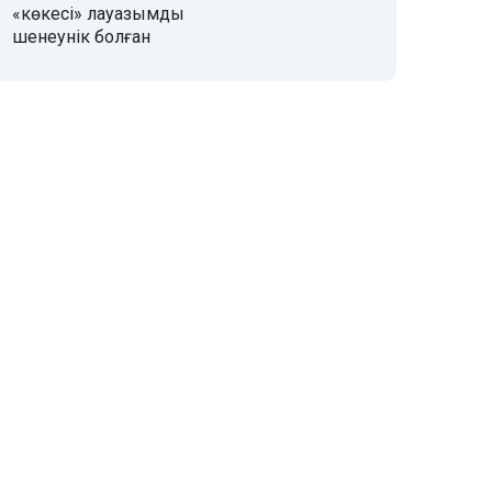
«көкесі» лауазымды
шенеунік болған