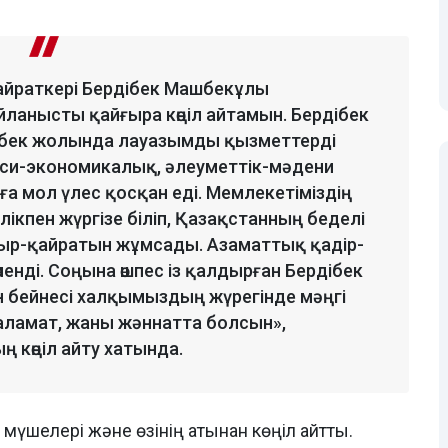
қайраткері Бердібек Машбекұлы
йланысты қайғыра көңіл айтамын. Бердібек
ңбек жолында лауазымды қызметтерді
яси-экономикалық, әлеуметтік-мәдени
уға мол үлес қосқан еді. Мемлекетіміздің
лікпен жүргізе біліп, Қазақстанның беделі
ажыр-қайратын жұмсады. Азаматтық қадір-
ленді. Соңына өшпес із қалдырған Бердібек
 бейнесі халқымыздың жүрегінде мәңгі
ламат, жаны жәннатта болсын»,
 көңіл айту хатында.
мүшелері және өзінің атынан көңіл айтты.