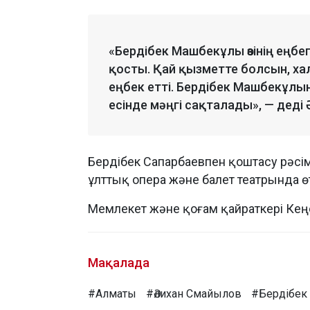
«Бердібек Машбекұлы өзінің еңбегі
қосты. Қай қызметте болсын, ха
еңбек етті. Бердібек Машбекұлы
есінде мәңгі сақталады», — деді
Бердібек Сапарбаевпен қоштасу рәсі
ұлттық опера және балет театрында өт
Мемлекет және қоғам қайраткері Кең
Мақалада
#Алматы
#Әлихан Смайылов
#Бердібек