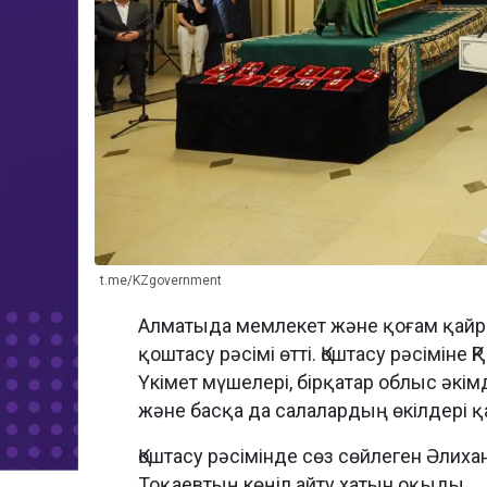
t.me/KZgovernment
Алматыда мемлекет және қоғам қайр
қоштасу рәсімі өтті. Қоштасу рәсімін
Үкімет мүшелері, бірқатар облыс әкім
және басқа да салалардың өкілдері 
Қоштасу рәсімінде сөз сөйлеген Әлих
Тоқаевтың көңіл айту хатын оқыды.