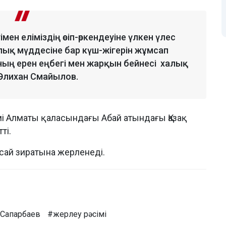
мен еліміздің өсіп-өркендеуіне үлкен үлес
лық мүддесіне бар күш-жігерін жұмсап
ның ерен еңбегі мен жарқын бейнесі халық
 Әлихан Смайылов.
мі Алматы қаласындағы Абай атындағы Қазақ
ті.
сай зиратына жерленеді.
 Сапарбаев
#жерлеу рәсімі