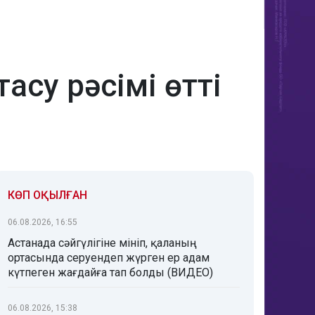
асу рәсімі өтті
КӨП ОҚЫЛҒАН
06.08.2026, 16:55
Астанада сәйгүлігіне мініп, қаланың
ортасында серуендеп жүрген ер адам
күтпеген жағдайға тап болды (ВИДЕО)
06.08.2026, 15:38