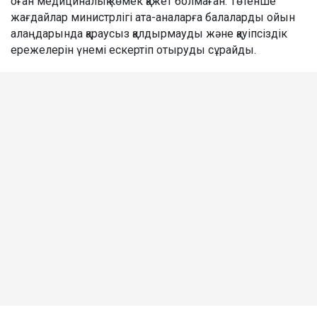
оған медициналық көмек қажет болмаған. Төтенше
жағдайлар министрлігі ата-аналарға балаларды ойын
алаңдарында қараусыз қалдырмауды және қауіпсіздік
ережелерін үнемі ескертіп отыруды сұрайды.