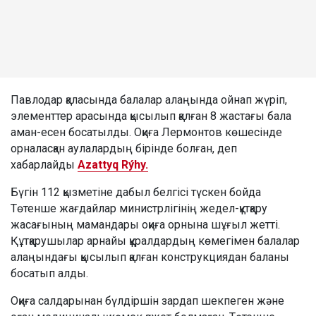
Павлодар қаласында балалар алаңында ойнап жүріп,
элементтер арасында қысылып қалған 8 жастағы бала
аман-есен босатылды. Оқиға Лермонтов көшесінде
орналасқан аулалардың бірінде болған, деп
хабарлайды
Azattyq Rýhy.
Бүгін 112 қызметіне дабыл белгісі түскен бойда
Төтенше жағдайлар министрлігінің жедел-құтқару
жасағының мамандары оқиға орнына шұғыл жетті.
Құтқарушылар арнайы құралдардың көмегімен балалар
алаңындағы қысылып қалған конструкциядан баланы
босатып алды.
Оқиға салдарынан бүлдіршін зардап шекпеген және