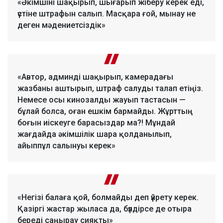
«Әкімшіні шақырып, шығарып жіберу керек еді,
үстіне штрафын салып. Масқара ғой, мынау не
деген мәдениетсіздік»
«Автор, админді шақырып, камерадағы
жазбаны аштырып, штраф салуды талап етіңіз.
Немесе осы кинозалды жауып тастасын —
бұлай болса, оған ешкім бармайды. Жұрттың
боғын иіскеуге барасыздар ма?! Мұндай
жағдайда әкімшілік шара қолданылып,
айыппұл салынуы керек»
«Негізі балаға қой, болмайды деп үйрету керек.
Қазіргі жастар жыласа да, бүлдірсе де отыра
береді саңырау сияқты»