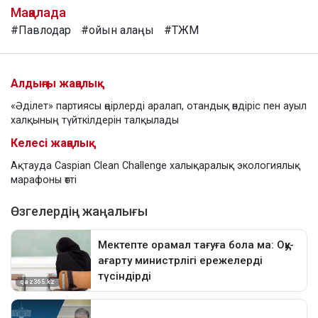
Мақалада
#Павлодар
#ойын алаңы
#ТЖМ
Алдыңғы жаңалық
«Әділет» партиясы өңірлерді аралап, отандық өндіріс пен ауыл
халқының түйткілдерін талқылады
Келесі жаңалық
Ақтауда Caspian Clean Challenge халықаралық экологиялық
марафоны өтті