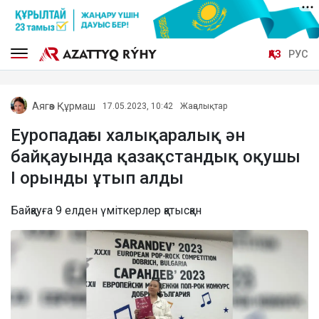
ҚАЗ
РУС
Аягөз Құрмаш
17.05.2023, 10:42
Жаңалықтар
Еуропадағы халықаралық ән
байқауында қазақстандық оқушы
I орынды ұтып алды
Байқауға 9 елден үміткерлер қатысқан