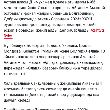
Астана қаласы Дінмұхамед Қонаев атындағы №66
мектеп-лицейінің 7-сынып оқушысы Айғаным Амантай
эстрадалық вокал жанры бойынша Болгарияның
Добрич қаласында өткен «Сарандев-2023» ХХХІІ
еуропалық поп-рок конкурсында еліміздің мерейін
өсіріп 1 орынды жеңіп алды, деп хабарлайды
Azattyq
Ryhy.
Бұл байқауға Болгария, Польша, Украина, Греция,
Молдова, Қазақстан, Румыния және Болгария елінің 18
аймағынан келген өнерпаздар арасынан Амантай
Айғаным топ жарды. Әділқазы құрамында халықаралық
дәрежедегі «Славян базары» байқауының төрешілері
төрелік етті.
Халықаралық ән байқауларының жеңімпазы Айғаным 4
жасынан бастап үлкен сахналарда өнерін паш етіп,
тынымсыз еңбек етіп, талай өнер додаларында оза
шауып келеді.
Ресейде өткен «Детская новая волна – 2022»