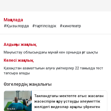
Мақалада
#Қызылорда
#тәртіпсіздік
#кинотеатр
Алдыңғы жаңалық
Маңғыстау облысындағы мұнай кен орнында өрт шықты
Келесі жаңалық
Қазақстан азаматтығын алуға үміткерлер 22 тамызда тест
тапсыра алады