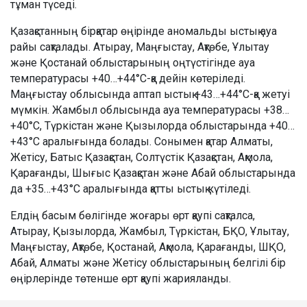
тұман түседі.
Қазақстанның бірқатар өңірінде аномальды ыстық ауа
райы сақталады. Атырау, Маңғыстау, Ақтөбе, Ұлытау
және Қостанай облыстарының оңтүстігінде ауа
температурасы +40…+44°C-қа дейін көтеріледі.
Маңғыстау облысында аптап ыстық +43…+44°C-қа жетуі
мүмкін. Жамбыл облысында ауа температурасы +38…
+40°C, Түркістан және Қызылорда облыстарында +40…
+43°C аралығында болады. Сонымен қатар Алматы,
Жетісу, Батыс Қазақстан, Солтүстік Қазақстан, Ақмола,
Қарағанды, Шығыс Қазақстан және Абай облыстарында
да +35…+43°C аралығында қатты ыстық күтіледі.
Елдің басым бөлігінде жоғары өрт қаупі сақталса,
Атырау, Қызылорда, Жамбыл, Түркістан, БҚО, Ұлытау,
Маңғыстау, Ақтөбе, Қостанай, Ақмола, Қарағанды, ШҚО,
Абай, Алматы және Жетісу облыстарының белгілі бір
өңірлерінде төтенше өрт қаупі жарияланды.