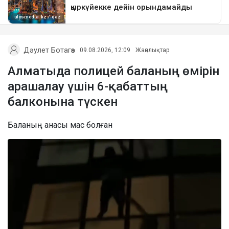
Дәулет Ботагөз
09.08.2026, 12:09
Жаңалықтар
Алматыда полицей баланың өмірін
арашалау үшін 6-қабаттың
балконына түскен
Баланың анасы мас болған