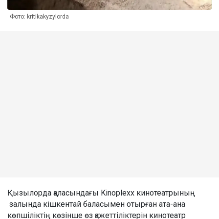
Фото: kritikakyzylorda
Қызылорда қаласындағы Kinoplexx кинотеатрының
залында кішкентай баласымен отырған ата-ана
көпшіліктің көзінше өз қажеттіліктерін кинотеатр