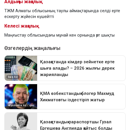
Алдыңғы жаңалық
ТЖМ Алматы облысының таулы аймақтарында селді ерте
ескерту жүйесін күшейтті
Келесі жаңалық
Маңғыстау облысындағы мұнай кен орнында өрт шықты