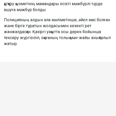
құтқару қызметінің мамандары есікті мәжбүрлі түрде
ашуға мәжбүр болды.
Полицияның алдын ала мәліметінше, әйел мас болған
және бірге тұратын жолдасымен кезекті рет
жанжалдасқан. Қазіргі уақытта осы дерек бойынша
тексеру жүргізіліп, оқиғаның толық мән-жайы анықталып
жатыр.