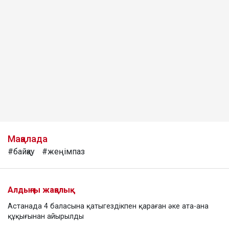
Мақалада
#байқау
#жеңімпаз
Алдыңғы жаңалық
Астанада 4 баласына қатыгездікпен қараған әке ата-ана
құқығынан айырылды