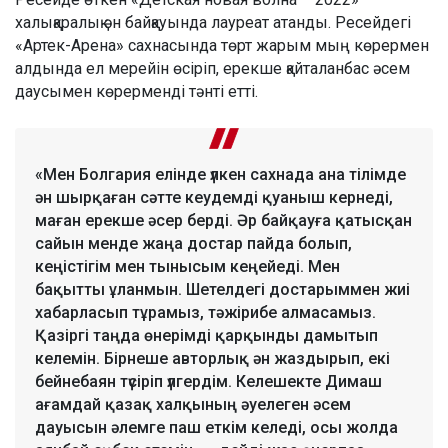
халықаралық ән байқауында лауреат атанды. Ресейдегі
«Артек-Арена» сахнасында төрт жарым мың көрермен
алдында ел мерейін өсіріп, ерекше қайталанбас әсем
даусымен көрерменді тәнті етті.
«Мен Болгария елінде үлкен сахнада ана тілімде
ән шырқаған сәтте кеудемді қуаныш кернеді,
маған ерекше әсер берді. Әр байқауға қатысқан
сайын менде жаңа достар пайда болып,
кеңістігім мен тынысым кеңейеді. Мен
бақытты ұланмын. Шетелдегі достарыммен жиі
хабарласып тұрамыз, тәжірибе алмасамыз.
Қазіргі таңда өнерімді қарқынды дамытып
келемін. Бірнеше авторлық ән жаздырып, екі
бейнебаян түсіріп үлгердім. Келешекте Димаш
ағамдай қазақ халқының әуелеген әсем
дауысын әлемге паш еткім келеді, осы жолда