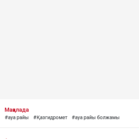
Мақалада
#ауа райы
#Қазгидромет
#ауа райы болжамы