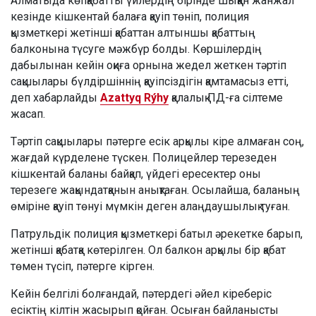
Алматыда көпқабатты үйлердің бірінде шыққан жанжал
кезінде кішкентай балаға қауіп төніп, полиция
қызметкері жетінші қабаттан алтыншы қабаттың
балконына түсуге мәжбүр болды. Көршілердің
дабылынан кейін оқиға орнына жедел жеткен тәртіп
сақшылары бүлдіршіннің қауіпсіздігін қамтамасыз етті,
деп хабарлайды
Azattyq Rýhy
қалалық ПД-ға сілтеме
жасап.
Тәртіп сақшылары пәтерге есік арқылы кіре алмаған соң,
жағдай күрделене түскен. Полицейлер терезеден
кішкентай баланы байқап, үйдегі ересектер оны
терезеге жақындатқанын анықтаған. Осылайша, баланың
өміріне қауіп төнуі мүмкін деген алаңдаушылық туған.
Патрульдік полиция қызметкері батыл әрекетке барып,
жетінші қабатқа көтерілген. Ол балкон арқылы бір қабат
төмен түсіп, пәтерге кірген.
Кейін белгілі болғандай, пәтердегі әйел кіреберіс
есіктің кілтін жасырып қойған. Осыған байланысты