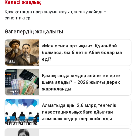
Келесі жаңалық
Қазақстанда нөсер жауын жауып, жел күшейеді –
синоптиктер