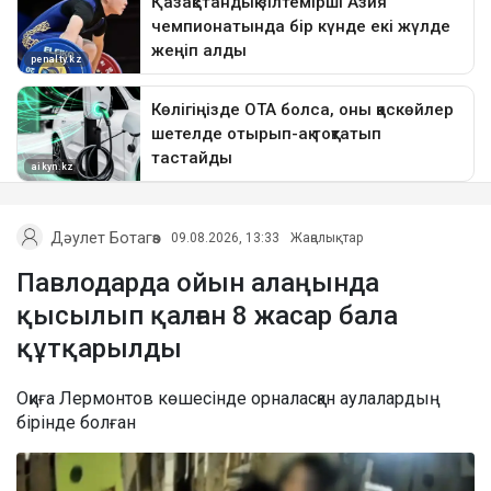
Дәулет Ботагөз
09.08.2026, 13:33
Жаңалықтар
Павлодарда ойын алаңында
қысылып қалған 8 жасар бала
құтқарылды
Оқиға Лермонтов көшесінде орналасқан аулалардың
бірінде болған