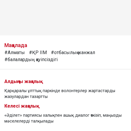
Мақалада
#Алматы
#ҚР ІІМ
#отбасылық жанжал
#балалардың қауіпсіздігі
Алдыңғы жаңалық
Қарқаралы ұлттық паркінде волонтерлер жартастарды
жазулардан тазартты
Келесі жаңалық
«Әділет» партиясы халықпен ашық диалог өткізіп, маңызды
мәселелерді талқылады