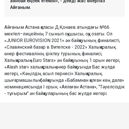
аянбай еңбек етемін», - дейді жас өнерпаз
Айғаным.
Айғаным Астана қаласы Д.Қонаев атындағы №66
мектеп–лицейінің 7 сынып оқушысы, оқу озаты. Ол
«JUNIOR EUROVISION 2021» ән байқауының финалисті,
«Славянский базар в Витепске - 2022» Халықаралық
өнер фестивалінің іріктеу турының финалисі,
Халықаралық «Euro Stars» ән байқауының 1 орын иегері,
«Alash star» халықаралық өнер байқауында Бас жүлде
иегері, «Көңілдің асыл пернесі» Халықаралық
шығармашылық байқауында «Бабамнан қалған кең дала»
номинациясында І орын, «Аялаған Астана», "Тәуелсіздік
- тұғырым" ән байқауларының бас жүлде иегері.