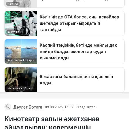
Дәулет Ботагөз
09.08.2026, 16:32
Жаңалықтар
Кинотеатр залын әжетханаға
айналдырған: көрерменнің