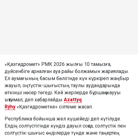
«Қазгидромет» РМК 2026 жылғы 10 тамызға,
дүйсенбіге арналған ауа райы болжамын жариялады.
Ел аумағының басым бөлігінде күн күркіреп жаңбыр
жауып, оңтүстік-шығыстың таулы аудандарында
өткінші нөсер төгеді. Кей жерлерде бұршақ жаууы
ықтимал, деп хабарлайды
Azattyq
Rýhy
«Қазгидрометке» сілтеме жасап.
Республика бойынша жел күшейеді деп күтілуде.
Елдің солтүстігінде күндіз дауыл соқса, солтүстік пен
солтүстік-шығыс өңірлерде түнде және таңертең