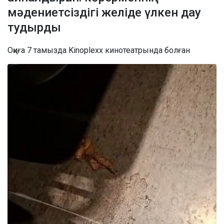
мәдениетсіздігі желіде үлкен дау
тудырды
Оқиға 7 тамызда Kinoplexx кинотеатрында болған