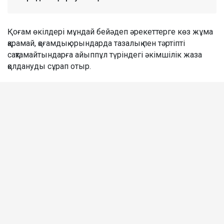
Қоғам өкілдері мұндай бейәдеп әрекеттерге көз жұма
қарамай, қоғамдық орындарда тазалық пен тәртіпті
сақтамайтындарға айыппұл түріндегі әкімшілік жаза
қолдануды сұрап отыр.