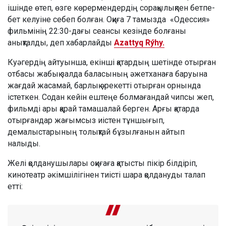
ішінде өтеп, өзге көрермендердің сорақылықпен бетпе-
бет келуіне себеп болған. Оқиға 7 тамызда «Одессия»
фильмінің 22:30-дағы сеансы кезінде болғаны
анықталды, деп хабарлайды
Azattyq Rýhy.
Куәгердің айтуынша, екінші қатардың шетінде отырған
отбасы жабық залда баласының әжетханаға баруына
жағдай жасамай, барлық әрекетті отырған орнында
істеткен. Содан кейін ештеңе болмағандай чипсы жеп,
фильмді ары қарай тамашалай берген. Арғы қатарда
отырғандар жағымсыз иістен тұншығып,
демалыстарының толықтай бұзылғанын айтып
налыды.
Желі қолданушылары оқиғаға қатысты пікір білдіріп,
кинотеатр әкімшілігінен тиісті шара қолдануды талап
етті: