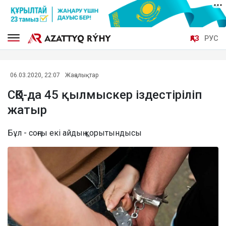
ҚАЗ
РУС
06.03.2020, 22:07
Жаңалықтар
СҚО-да 45 қылмыскер іздестіріліп
жатыр
Бұл - соңғы екі айдың қорытындысы