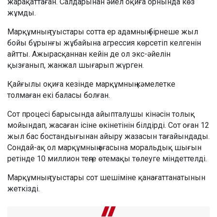
жарақаттаған. Салдарынан әйел оқиға орнында көз
жұмды.
Марқұмның туыстары сотта ер адамның бірнеше жыл
бойы бұрынғы жұбайына агрессия көрсетіп келгенін
айтты. Ажырасқаннан кейін де ол экс-әйелін
қызғанып, жанжал шығарып жүрген.
Қайғылы оқиға кезінде марқұмның кәмелетке
толмаған екі баласы болған.
Сот процесі барысында айыпталушы кінәсін толық
мойындап, жасаған ісіне өкінетінін білдірді. Сот оған 12
жыл бас бостандығынан айыру жазасын тағайындады.
Сондай-ақ ол марқұмның ағасына моральдық шығын
ретінде 10 миллион теңге өтемақы төлеуге міндеттелді.
Марқұмның туыстары сот шешіміне қанағаттанатынын
жеткізді.