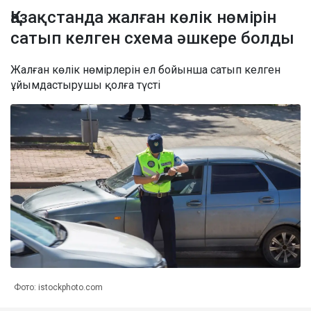
Қазақстанда жалған көлік нөмірін
сатып келген схема әшкере болды
Жалған көлік нөмірлерін ел бойынша сатып келген
ұйымдастырушы қолға түсті
Фото: istockphoto.com