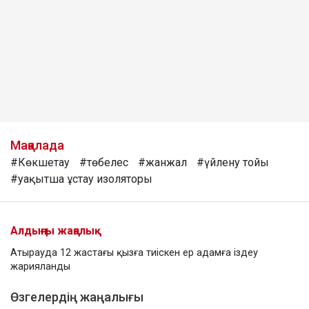
Мақалада
#Көкшетау
#төбелес
#жанжал
#үйлену тойы
#уақытша ұстау изоляторы
Алдыңғы жаңалық
Атырауда 12 жастағы қызға тиіскен ер адамға іздеу
жарияланды