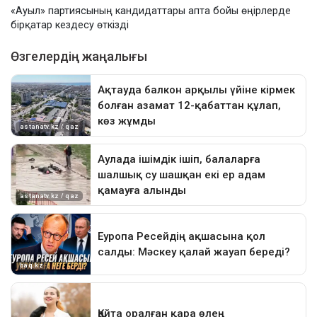
«Ауыл» партиясының кандидаттары апта бойы өңірлерде
бірқатар кездесу өткізді