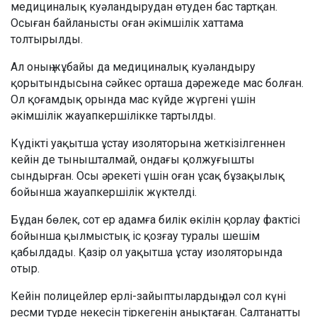
медициналық куәландырудан өтуден бас тартқан.
Осыған байланысты оған әкімшілік хаттама
толтырылды.
Ал оның жұбайы да медициналық куәландыру
қорытындысына сәйкес орташа дәрежеде мас болған.
Ол қоғамдық орында мас күйде жүргені үшін
әкімшілік жауапкершілікке тартылды.
Күдікті уақытша ұстау изоляторына жеткізілгеннен
кейін де тынышталмай, ондағы қолжуғышты
сындырған. Осы әрекеті үшін оған ұсақ бұзақылық
бойынша жауапкершілік жүктелді.
Бұдан бөлек, сот ер адамға билік өкілін қорлау фактісі
бойынша қылмыстық іс қозғау туралы шешім
қабылдады. Қазір ол уақытша ұстау изоляторында
отыр.
Кейін полицейлер ерлі-зайыптылардың дәл сол күні
ресми түрде некесін тіркегенін анықтаған. Салтанатты