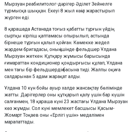
Мырзуан реабилитолог-дәрігер Әділет Зейнелге
тұрмысқа шыққан. Екеуі 8 жыл көңіл жарастырып
жүрген еді.
8 қарашада Астанада тоғыз қабатты тұрғын үйдің
сыртқы кірпіш қаптамасы опырылып, астында
бірнеше тұрғын қалып қойған. Көмекке жедел
жәрдем бригадасы, оның ішінде фельдшер Ұлдана
Мырзуан жеткен. Құтқару жұмысы барысында
ғимараттан кондиционер қондырғысы құлап, Ұлдана
мен тағы бір фельдшердің басына тиді. Жалпы оқиға
салдарынан 5 адам жарақат алды.
Ұлдана 10 күн бойы ауыр халде жансақтау бөлімінде
жатты. Дәрігерлер оны құтқарып қалу үшін бар күшін
салғанмен, 18 қараша күні 23 жастағы Ұлдана Мырзуан
көз жұмды. Сол күні мемлекет басшысы Қасым-
Жомарт Тоқаев оны «Ерлігі үшін» медалімен
марапаттады.