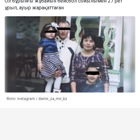
Ол бұрынғы жұбайын бейсбол сойылымен 27 рет
ұрып, ауыр жарақаттаған
Фото: instagram / damir_za_mir_kz