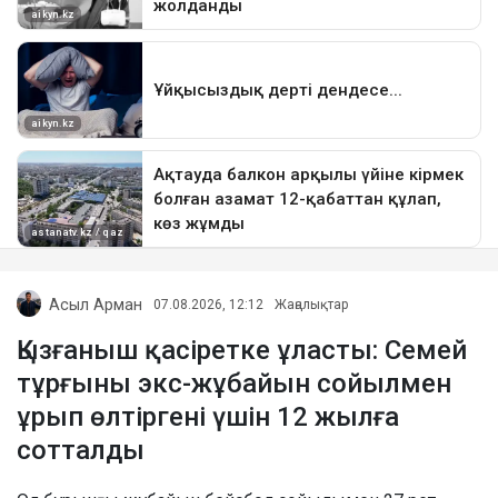
Асыл Арман
07.08.2026, 12:12
Жаңалықтар
Қызғаныш қасіретке ұласты: Семей
тұрғыны экс-жұбайын сойылмен
ұрып өлтіргені үшін 12 жылға
сотталды