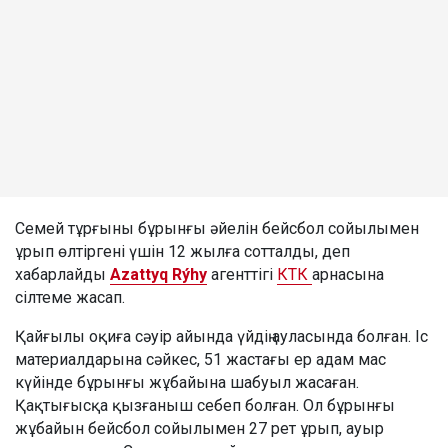
Семей тұрғыны бұрынғы әйелін бейсбол сойылымен
ұрып өлтіргені үшін 12 жылға сотталды, деп
хабарлайды
Azattyq Rýhy
агенттігі
КТК
арнасына
сілтеме жасап.
Қайғылы оқиға сәуір айында үйдің ауласында болған. Іс
материалдарына сәйкес, 51 жастағы ер адам мас
күйінде бұрынғы жұбайына шабуыл жасаған.
Қақтығысқа қызғаныш себеп болған. Ол бұрынғы
жұбайын бейсбол сойылымен 27 рет ұрып, ауыр