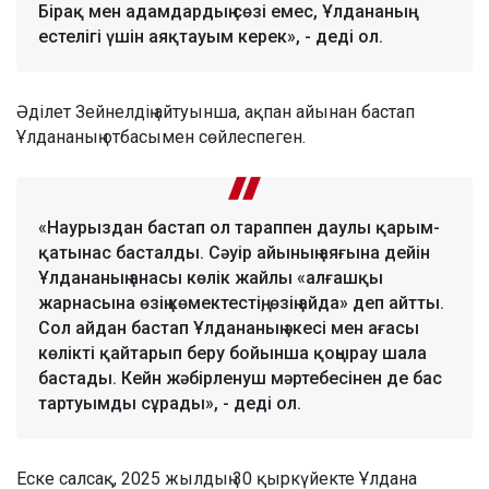
Бірақ мен адамдардың сөзі емес, Ұлдананың
естелігі үшін аяқтауым керек», - деді ол.
Әділет Зейнелдің айтуынша, ақпан айынан бастап
Ұлдананың отбасымен сөйлеспеген.
«Наурыздан бастап ол тараппен даулы қарым-
қатынас басталды. Сәуір айының аяғына дейін
Ұлдананың анасы көлік жайлы «алғашқы
жарнасына өзің көмектестің, өзің айда» деп айтты.
Сол айдан бастап Ұлдананың әкесі мен ағасы
көлікті қайтарып беру бойынша қоңырау шала
бастады. Кейн жәбірленуш мәртебесінен де бас
тартуымды сұрады», - деді ол.
Еске салсақ, 2025 жылдың 30 қыркүйекте Ұлдана