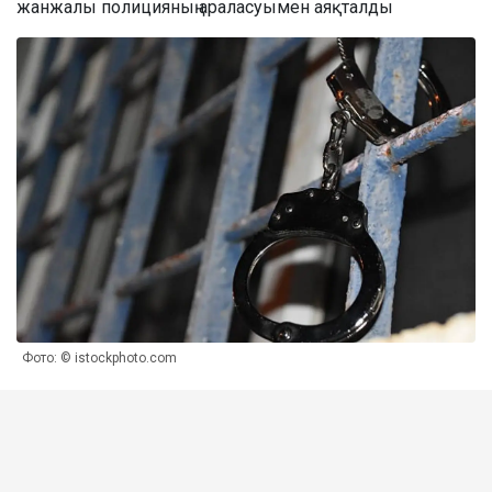
жанжалы полицияның араласуымен аяқталды
Фото: © istockphoto.com