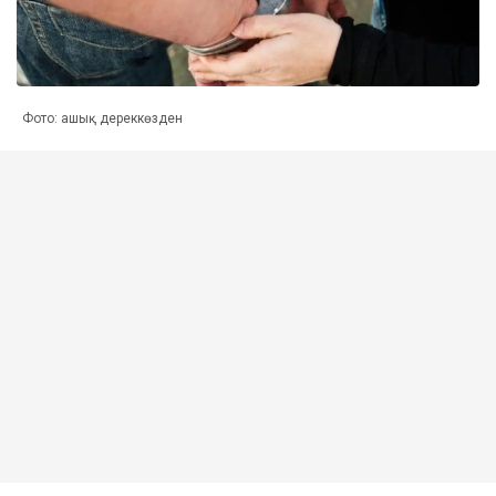
Фото: ашық дереккөзден