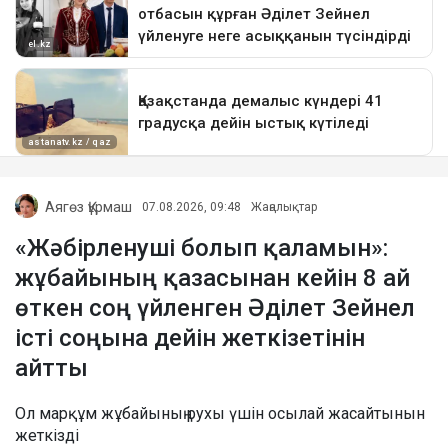
Аягөз Құрмаш
07.08.2026, 09:48
Жаңалықтар
«Жәбірленуші болып қаламын»:
жұбайының қазасынан кейін 8 ай
өткен соң үйленген Әділет Зейнел
істі соңына дейін жеткізетінін
айтты
Ол марқұм жұбайының рухы үшін осылай жасайтынын
жеткізді