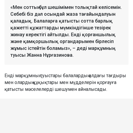
«Мен соттың бұл шешімімен толықтай келісемін.
Себебі біз дәл осындай жаза тағайындалуын
қаладық. Балаларға қатысты сотта барлық
қажетті құжаттарды мүмкіндігінше тезірек
жинау керектігі айтылды. Енді қорғаншылық
және қамқоршылық органдарымен бірлесіп
жұмыс істейтін боламыз», – деді марқұмның
туысы Жанна Нұрғазинова.
Енді марқұмның туыстары балалардың алдағы тағдыры
мен олардың құқықтары мен мүдделерін қорғауға
қатысты мәселелерді шешумен айналысады.