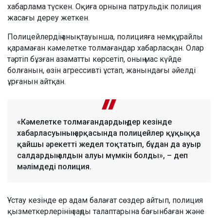
хабарлама түскен. Оқиға орнына патрульдік полиция
жасағы дереу жеткен.
Полицейлердің анықтауынша, полицияға немқұрайлы
қарамаған кәмелетке толмағандар хабарласқан. Олар
тәртіп бұзған азаматты көрсетіп, оның мас күйде
болғанын, өзін агрессивті ұстап, жанындағы әйелді
ұрғанын айтқан.
«Кәмелетке толмағандардың дер кезінде
хабарласуының арқасында полицейлер құқыққа
қайшы әрекетті жедел тоқтатып, бұдан да ауыр
салдардың алдын алуы мүмкін болды», – деп
мәлімдеді полиция.
Ұстау кезінде ер адам балағат сөздер айтып, полиция
қызметкерлерінің заңды талаптарына бағынбаған және