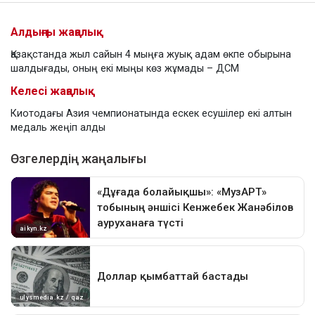
Алдыңғы жаңалық
Қазақстанда жыл сайын 4 мыңға жуық адам өкпе обырына
шалдығады, оның екі мыңы көз жұмады – ДСМ
Келесі жаңалық
Киотодағы Азия чемпионатында ескек есушілер екі алтын
медаль жеңіп алды