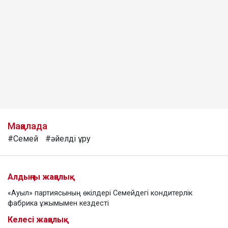
Мақалада
#Семей
#әйелді ұру
Алдыңғы жаңалық
«Ауыл» партиясының өкілдері Семейдегі кондитерлік
фабрика ұжымымен кездесті
Келесі жаңалық