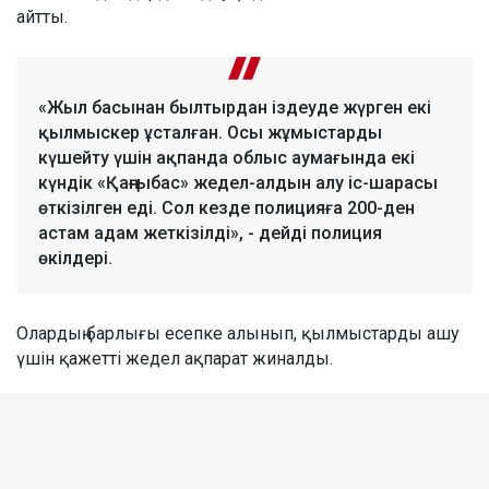
айтты.
«Жыл басынан былтырдан іздеуде жүрген екі
қылмыскер ұсталған. Осы жұмыстарды
күшейту үшін ақпанда облыс аумағында екі
күндік «Қаңғыбас» жедел-алдын алу іс-шарасы
өткізілген еді. Сол кезде полицияға 200-ден
астам адам жеткізілді», - дейді полиция
өкілдері.
Олардың барлығы есепке алынып, қылмыстарды ашу
үшін қажетті жедел ақпарат жиналды.