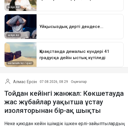
Алмас Ерсін
07.08.2026, 08:29
Оқиғалар
Тойдан кейінгі жанжал: Көкшетауда
жас жұбайлар уақытша ұстау
изоляторынан бір-ақ шықты
Неке қиюдан кейін ішімдік ішкен ерлі-зайыптылардың