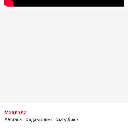
Мақалада
#Астана
#адам өлімі
#медбике