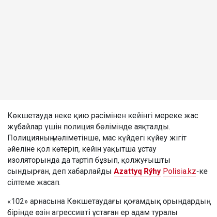
Көкшетауда неке қию рәсімінен кейінгі мереке жас
жұбайлар үшін полиция бөлімінде аяқталды.
Полицияның мәліметінше, мас күйдегі күйеу жігіт
әйеліне қол көтеріп, кейін уақытша ұстау
изоляторында да тәртіп бұзып, қолжуғышты
сындырған, деп хабарлайды
Azattyq Rýhy
Polisia.kz
-ке
сілтеме жасап.
«102» арнасына Көкшетаудағы қоғамдық орындардың
бірінде өзін агрессивті ұстаған ер адам туралы