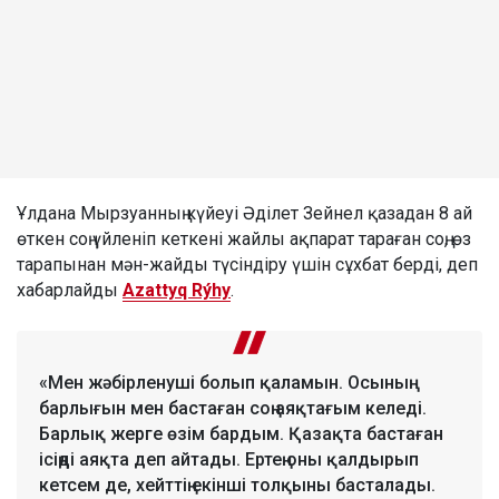
Ұлдана Мырзуанның күйеуі Әділет Зейнел қазадан 8 ай
өткен соң үйленіп кеткені жайлы ақпарат тараған соң, өз
тарапынан мән-жайды түсіндіру үшін сұхбат берді, деп
хабарлайды
Azattyq Rýhy
.
«Мен жәбірленуші болып қаламын. Осының
барлығын мен бастаған соң аяқтағым келеді.
Барлық жерге өзім бардым. Қазақта бастаған
ісіңді аяқта деп айтады. Ертең оны қалдырып
кетсем де, хейттің екінші толқыны басталады.