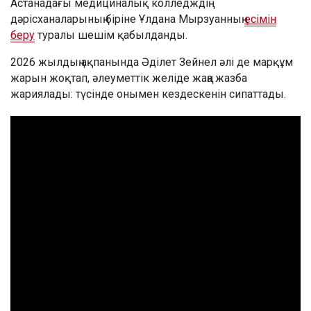
Астанадағы медициналық колледждің
дәрісханаларының біріне Ұлдана Мырзуанның
есімін
беру
туралы шешім қабылданды.
2026 жылдың ақпанында Әділет Зейнел әлі де марқұм
жарын жоқтап, әлеуметтік желіде жаңа жазба
жариялады: түсінде онымен кездескенін сипаттады.