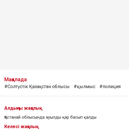
Мақалада
#Солтүстік Қазақстан облысы
#қылмыс
#полиция
Алдыңғы жаңалық
Қостанай облысында ауылды қар басып қалды
Келесі жаңалық