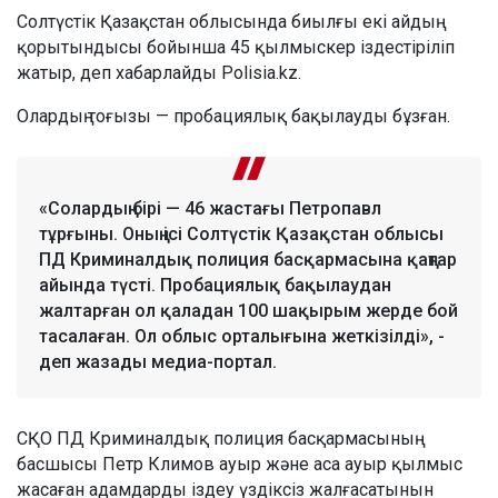
Солтүстік Қазақстан облысында биылғы екі айдың
қорытындысы бойынша 45 қылмыскер іздестіріліп
жатыр, деп хабарлайды Polisia.kz.
Олардың тоғызы — пробациялық бақылауды бұзған.
«Солардың бірі — 46 жастағы Петропавл
тұрғыны. Оның ісі Солтүстік Қазақстан облысы
ПД Криминалдық полиция басқармасына қаңтар
айында түсті. Пробациялық бақылаудан
жалтарған ол қаладан 100 шақырым жерде бой
тасалаған. Ол облыс орталығына жеткізілді», -
деп жазады медиа-портал.
СҚО ПД Криминалдық полиция басқармасының
басшысы Петр Климов ауыр және аса ауыр қылмыс
жасаған адамдарды іздеу үздіксіз жалғасатынын