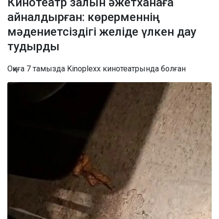
Кинотеатр залын әжетханаға
айналдырған: көрерменнің
мәдениетсіздігі желіде үлкен дау
тудырды
Оқиға 7 тамызда Kinoplexx кинотеатрында болған