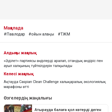
Мақалада
#Павлодар
#ойын алаңы
#ТЖМ
Алдыңғы жаңалық
«Әділет» партиясы өңірлерді аралап, отандық өндіріс пен
ауыл халқының түйткілдерін талқылады
Келесі жаңалық
Ақтауда Caspian Clean Challenge халықаралық экологиялық
марафоны өтті