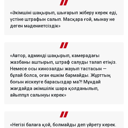
«Әкімшіні шақырып, шығарып жіберу керек еді,
үстіне штрафын салып. Масқара ғой, мынау не
деген мәдениетсіздік»
«Автор, админді шақырып, камерадағы
жазбаны аштырып, штраф салуды талап етіңіз.
Немесе осы кинозалды жауып тастасын —
бұлай болса, оған ешкім бармайды. Жұрттың
боғын иіскеуге барасыздар ма?! Мұндай
жағдайда әкімшілік шара қолданылып,
айыппұл салынуы керек»
«Негізі балаға қой, болмайды деп үйрету керек.