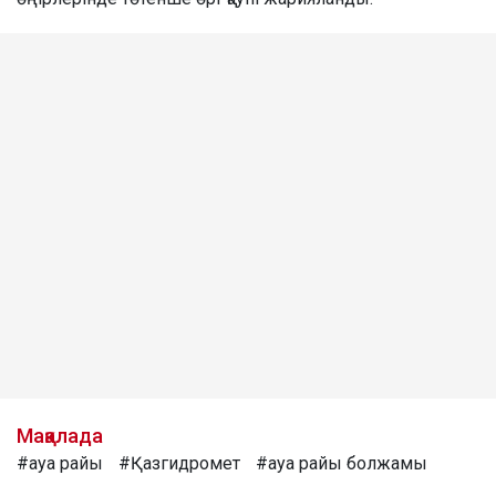
Мақалада
#ауа райы
#Қазгидромет
#ауа райы болжамы