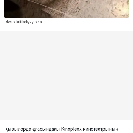
Фото: kritikakyzylorda
Қызылорда қаласындағы Kinoplexx кинотеатрының