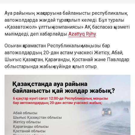
Ауа райының жақсаруына байланысты республикалық
автожолдарда жағдай тұрақталып келеді. Бұл туралы
«Қазавтожол» ұлттық компаниясы» АҚ баспасөз қызметі
мәлімдеді, деп хабарлайды
Azattyq Rýhy
.
Осыған қарамастан Республикалық маңызы бар
автожолдардың 20-дан астам учаскесі Жетісу, Абай,
Шығыс Қазақстан, Қарағанды, Қостанай және Павлодар
облыстарында жабық күйінде қалып отыр.