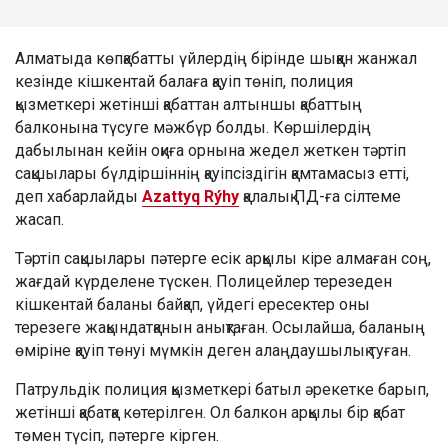
Алматыда көпқабатты үйлердің бірінде шыққан жанжал
кезінде кішкентай балаға қауіп төніп, полиция
қызметкері жетінші қабаттан алтыншы қабаттың
балконына түсуге мәжбүр болды. Көршілердің
дабылынан кейін оқиға орнына жедел жеткен тәртіп
сақшылары бүлдіршіннің қауіпсіздігін қамтамасыз етті,
деп хабарлайды
Azattyq Rýhy
қалалық ПД-ға сілтеме
жасап.
Тәртіп сақшылары пәтерге есік арқылы кіре алмаған соң,
жағдай күрделене түскен. Полицейлер терезеден
кішкентай баланы байқап, үйдегі ересектер оны
терезеге жақындатқанын анықтаған. Осылайша, баланың
өміріне қауіп төнуі мүмкін деген алаңдаушылық туған.
Патрульдік полиция қызметкері батыл әрекетке барып,
жетінші қабатқа көтерілген. Ол балкон арқылы бір қабат
төмен түсіп, пәтерге кірген.