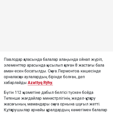
Павлодар қаласында балалар алаңында ойнап жүріп,
элементтер арасында қысылып қалған 8 жастағы бала
аман-есен босатылды. Оқиға Лермонтов көшесінде
орналасқан аулалардың бірінде болған, деп
хабарлайды
Azattyq Rýhy.
Бүгін 112 қызметіне дабыл белгісі түскен бойда
Төтенше жағдайлар министрлігінің жедел-құтқару
жасағының мамандары оқиға орнына шұғыл жетті.
Құтқарушылар арнайы құралдардың көмегімен балалар