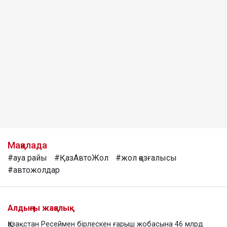
Мақалада
#ауа райы
#ҚазАвтоЖол
#жол қозғалысы
#автожолдар
Алдыңғы жаңалық
Қазақстан Ресеймен бірлескен ғарыш жобасына 46 млрд