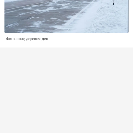
Фото ашық дереккөзден