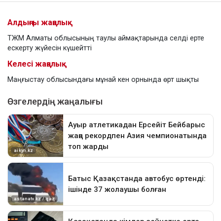
Алдыңғы жаңалық
ТЖМ Алматы облысының таулы аймақтарында селді ерте
ескерту жүйесін күшейтті
Келесі жаңалық
Маңғыстау облысындағы мұнай кен орнында өрт шықты