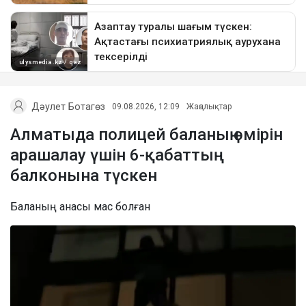
Дәулет Ботагөз
09.08.2026, 12:09
Жаңалықтар
Алматыда полицей баланың өмірін
арашалау үшін 6-қабаттың
балконына түскен
Баланың анасы мас болған