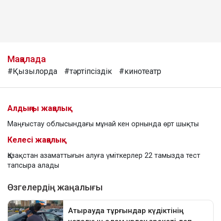
Мақалада
#Қызылорда
#тәртіпсіздік
#кинотеатр
Алдыңғы жаңалық
Маңғыстау облысындағы мұнай кен орнында өрт шықты
Келесі жаңалық
Қазақстан азаматтығын алуға үміткерлер 22 тамызда тест
тапсыра алады