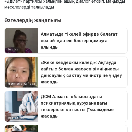
«Әділет» партиясы халықпен ашық диалог өткізіп, маңызды
мәселелерді талқылады