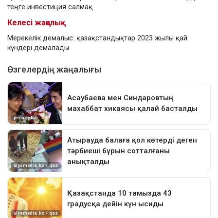
теңге инвестиция салмақ
Келесі жаңалық
Мерекелік демалыс: қазақстандықтар 2023 жылы қай
күндері демалады