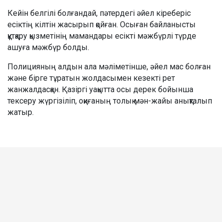
Кейін белгілі болғандай, пәтердегі әйел кіреберіс
есіктің кілтін жасырып қойған. Осыған байланысты
құтқару қызметінің мамандары есікті мәжбүрлі түрде
ашуға мәжбүр болды.
Полицияның алдын ала мәліметінше, әйел мас болған
және бірге тұратын жолдасымен кезекті рет
жанжалдасқан. Қазіргі уақытта осы дерек бойынша
тексеру жүргізіліп, оқиғаның толық мән-жайы анықталып
жатыр.