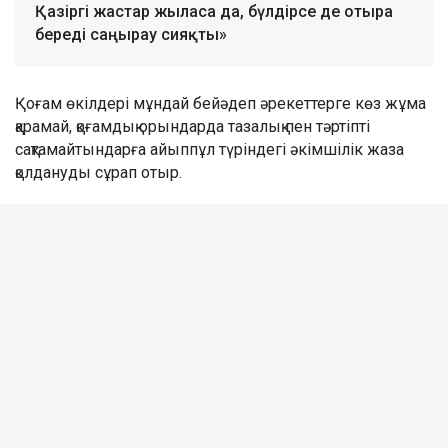
Қазіргі жастар жыласа да, бүлдірсе де отыра
береді саңырау сияқты»
Қоғам өкілдері мұндай бейәдеп әрекеттерге көз жұма
қарамай, қоғамдық орындарда тазалық пен тәртіпті
сақтамайтындарға айыппұл түріндегі әкімшілік жаза
қолдануды сұрап отыр.