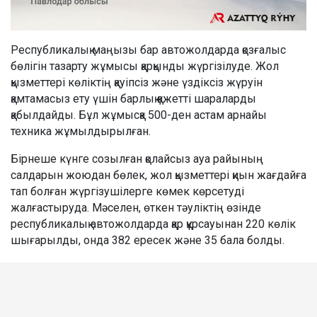
Республикалық маңызы бар автожолдарда қозғалыс
бөлігін тазарту жұмысы қарқынды жүргізілуде. Жол
қызметтері көліктің қауіпсіз және үздіксіз жүруін
қамтамасыз ету үшін барлық қажетті шараларды
қабылдайды. Бұл жұмысқа 500-ден астам арнайы
техника жұмылдырылған.
Бірнеше күнге созылған қолайсыз ауа райының
салдарын жоюдан бөлек, жол қызметтері қиын жағдайға
тап болған жүргізушілерге көмек көрсетуді
жалғастыруда. Мәселен, өткен тәуліктің өзінде
республикалық автожолдарда қар құрсауынан 220 көлік
шығарылды, онда 382 ересек және 35 бала болды.