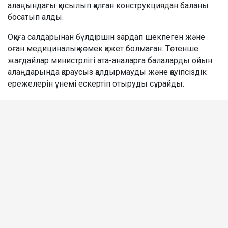
алаңындағы қысылып қалған конструкциядан баланы
босатып алды.
Оқиға салдарынан бүлдіршін зардап шекпеген және
оған медициналық көмек қажет болмаған. Төтенше
жағдайлар министрлігі ата-аналарға балаларды ойын
алаңдарында қараусыз қалдырмауды және қауіпсіздік
ережелерін үнемі ескертіп отыруды сұрайды.