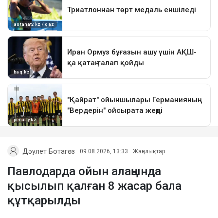
Дәулет Ботагөз
09.08.2026, 13:33
Жаңалықтар
Павлодарда ойын алаңында
қысылып қалған 8 жасар бала
құтқарылды