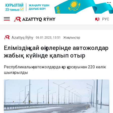
ҚАЗ
РУС
Azattyq Rýhy
06.01.2023, 13:51
Жаңалықтар
Еліміздің қай өңірлерінде автожолдар
жабық күйінде қалып отыр
Республикалық автожолдарда қар құрсауынан 220 көлік
шығарылды