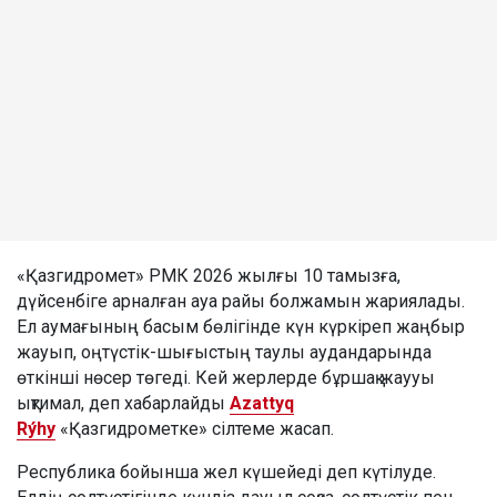
«Қазгидромет» РМК 2026 жылғы 10 тамызға,
дүйсенбіге арналған ауа райы болжамын жариялады.
Ел аумағының басым бөлігінде күн күркіреп жаңбыр
жауып, оңтүстік-шығыстың таулы аудандарында
өткінші нөсер төгеді. Кей жерлерде бұршақ жаууы
ықтимал, деп хабарлайды
Azattyq
Rýhy
«Қазгидрометке» сілтеме жасап.
Республика бойынша жел күшейеді деп күтілуде.