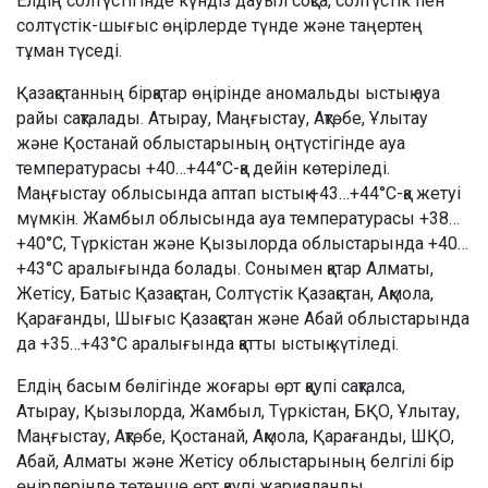
Елдің солтүстігінде күндіз дауыл соқса, солтүстік пен
солтүстік-шығыс өңірлерде түнде және таңертең
тұман түседі.
Қазақстанның бірқатар өңірінде аномальды ыстық ауа
райы сақталады. Атырау, Маңғыстау, Ақтөбе, Ұлытау
және Қостанай облыстарының оңтүстігінде ауа
температурасы +40…+44°C-қа дейін көтеріледі.
Маңғыстау облысында аптап ыстық +43…+44°C-қа жетуі
мүмкін. Жамбыл облысында ауа температурасы +38…
+40°C, Түркістан және Қызылорда облыстарында +40…
+43°C аралығында болады. Сонымен қатар Алматы,
Жетісу, Батыс Қазақстан, Солтүстік Қазақстан, Ақмола,
Қарағанды, Шығыс Қазақстан және Абай облыстарында
да +35…+43°C аралығында қатты ыстық күтіледі.
Елдің басым бөлігінде жоғары өрт қаупі сақталса,
Атырау, Қызылорда, Жамбыл, Түркістан, БҚО, Ұлытау,
Маңғыстау, Ақтөбе, Қостанай, Ақмола, Қарағанды, ШҚО,
Абай, Алматы және Жетісу облыстарының белгілі бір
өңірлерінде төтенше өрт қаупі жарияланды.