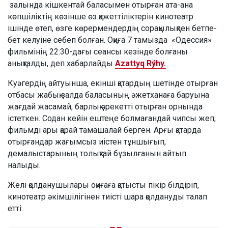
залында кішкентай баласымен отырған ата-ана
көпшіліктің көзінше өз қажеттіліктерін кинотеатр
ішінде өтеп, өзге көрермендердің сорақылықпен бетпе-
бет келуіне себеп болған. Оқиға 7 тамызда «Одессия»
фильмінің 22:30-дағы сеансы кезінде болғаны
анықталды, деп хабарлайды
Azattyq Rýhy.
Куәгердің айтуынша, екінші қатардың шетінде отырған
отбасы жабық залда баласының әжетханаға баруына
жағдай жасамай, барлық әрекетті отырған орнында
істеткен. Содан кейін ештеңе болмағандай чипсы жеп,
фильмді ары қарай тамашалай берген. Арғы қатарда
отырғандар жағымсыз иістен тұншығып,
демалыстарының толықтай бұзылғанын айтып
налыды.
Желі қолданушылары оқиғаға қатысты пікір білдіріп,
кинотеатр әкімшілігінен тиісті шара қолдануды талап
етті: