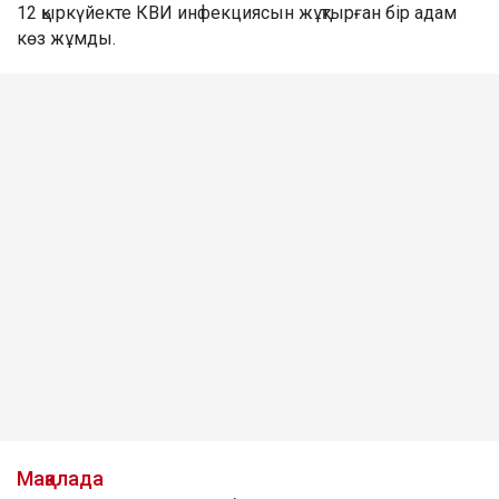
12 қыркүйекте КВИ инфекциясын жұқтырған бір адам
көз жұмды.
Мақалада