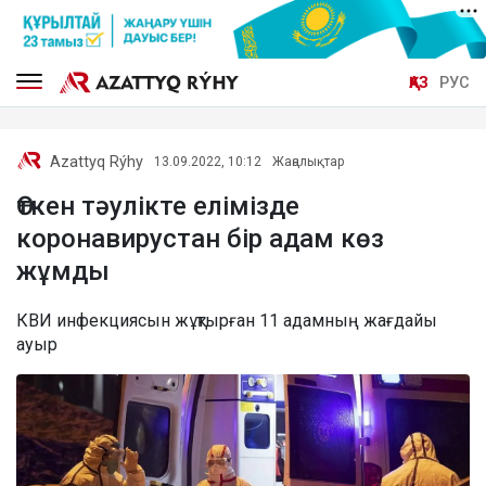
ҚАЗ
РУС
Azattyq Rýhy
13.09.2022, 10:12
Жаңалықтар
Өткен тәулікте елімізде
коронавирустан бір адам көз
жұмды
КВИ инфекциясын жұқтырған 11 адамның жағдайы
ауыр