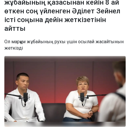
жұбайының қазасынан кейін 8 ай
өткен соң үйленген Әділет Зейнел
істі соңына дейін жеткізетінін
айтты
Ол марқұм жұбайының рухы үшін осылай жасайтынын
жеткізді