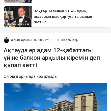
Асыл Арман
07.08.2026, 10:13
Жаңалықтар
Ақтауда ер адам 12-қабаттағы
үйіне балкон арқылы кіремін деп
құлап кетті
Ол оқиға орнында көз жұмды