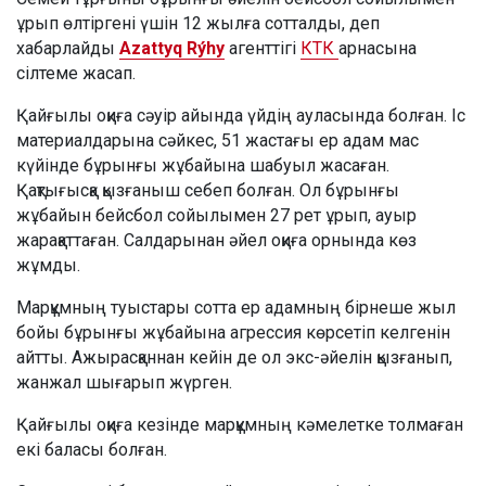
ұрып өлтіргені үшін 12 жылға сотталды, деп
хабарлайды
Azattyq Rýhy
агенттігі
КТК
арнасына
сілтеме жасап.
Қайғылы оқиға сәуір айында үйдің ауласында болған. Іс
материалдарына сәйкес, 51 жастағы ер адам мас
күйінде бұрынғы жұбайына шабуыл жасаған.
Қақтығысқа қызғаныш себеп болған. Ол бұрынғы
жұбайын бейсбол сойылымен 27 рет ұрып, ауыр
жарақаттаған. Салдарынан әйел оқиға орнында көз
жұмды.
Марқұмның туыстары сотта ер адамның бірнеше жыл
бойы бұрынғы жұбайына агрессия көрсетіп келгенін
айтты. Ажырасқаннан кейін де ол экс-әйелін қызғанып,
жанжал шығарып жүрген.
Қайғылы оқиға кезінде марқұмның кәмелетке толмаған
екі баласы болған.