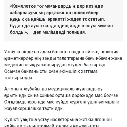
«Кәмелетке толмағандардың дер кезінде
хабарласуының арқасында полицейлер
құқыққа қайшы әрекетті жедел тоқтатып,
бұдан да ауыр салдардың алдын алуы мүмкін
болды», – деп мәлімдеді полиция.
Ұстау кезінде ер адам балағат сөздер айтып, полиция
қызметкерлерінің заңды талаптарына бағынбаған және
медициналық куәландырудан өтуден бас тартқан.
Осыған байланысты оған әкімшілік хаттама
толтырылды.
Ал оның жұбайы да медициналық куәландыру
қорытындысына сәйкес орташа дәрежеде мас болған.
Ол қоғамдық орында мас күйде жүргені үшін әкімшілік
жауапкершілікке тартылды.
Күдікті уақытша ұстау изоляторына жеткізілгеннен
кейін де тынышталмай, ондағы қолжуғышты