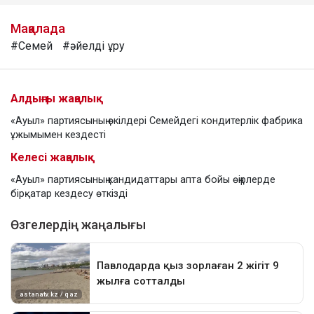
Мақалада
#Семей
#әйелді ұру
Алдыңғы жаңалық
«Ауыл» партиясының өкілдері Семейдегі кондитерлік фабрика
ұжымымен кездесті
Келесі жаңалық
«Ауыл» партиясының кандидаттары апта бойы өңірлерде
бірқатар кездесу өткізді