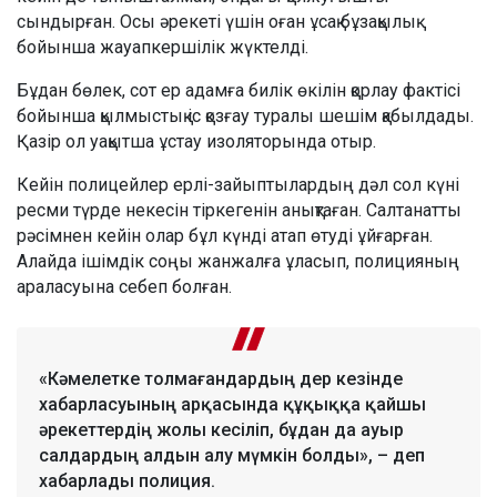
сындырған. Осы әрекеті үшін оған ұсақ бұзақылық
бойынша жауапкершілік жүктелді.
Бұдан бөлек, сот ер адамға билік өкілін қорлау фактісі
бойынша қылмыстық іс қозғау туралы шешім қабылдады.
Қазір ол уақытша ұстау изоляторында отыр.
Кейін полицейлер ерлі-зайыптылардың дәл сол күні
ресми түрде некесін тіркегенін анықтаған. Салтанатты
рәсімнен кейін олар бұл күнді атап өтуді ұйғарған.
Алайда ішімдік соңы жанжалға ұласып, полицияның
араласуына себеп болған.
«Кәмелетке толмағандардың дер кезінде
хабарласуының арқасында құқыққа қайшы
әрекеттердің жолы кесіліп, бұдан да ауыр
салдардың алдын алу мүмкін болды», – деп
хабарлады полиция.