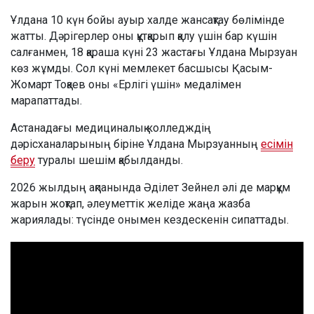
Ұлдана 10 күн бойы ауыр халде жансақтау бөлімінде
жатты. Дәрігерлер оны құтқарып қалу үшін бар күшін
салғанмен, 18 қараша күні 23 жастағы Ұлдана Мырзуан
көз жұмды. Сол күні мемлекет басшысы Қасым-
Жомарт Тоқаев оны «Ерлігі үшін» медалімен
марапаттады.
Астанадағы медициналық колледждің
дәрісханаларының біріне Ұлдана Мырзуанның
есімін
беру
туралы шешім қабылданды.
2026 жылдың ақпанында Әділет Зейнел әлі де марқұм
жарын жоқтап, әлеуметтік желіде жаңа жазба
жариялады: түсінде онымен кездескенін сипаттады.