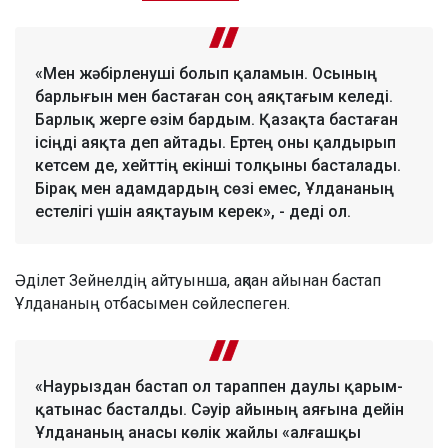
«Мен жәбірленуші болып қаламын. Осының
барлығын мен бастаған соң аяқтағым келеді.
Барлық жерге өзім бардым. Қазақта бастаған
ісіңді аяқта деп айтады. Ертең оны қалдырып
кетсем де, хейттің екінші толқыны басталады.
Бірақ мен адамдардың сөзі емес, Ұлдананың
естелігі үшін аяқтауым керек», - деді ол.
Әділет Зейнелдің айтуынша, ақпан айынан бастап
Ұлдананың отбасымен сөйлеспеген.
«Наурыздан бастап ол тараппен даулы қарым-
қатынас басталды. Сәуір айының аяғына дейін
Ұлдананың анасы көлік жайлы «алғашқы