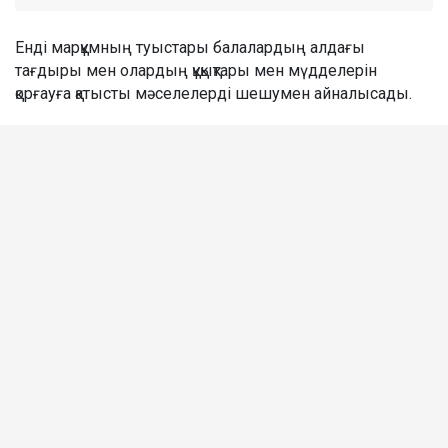
Енді марқұмның туыстары балалардың алдағы
тағдыры мен олардың құқықтары мен мүдделерін
қорғауға қатысты мәселелерді шешумен айналысады.