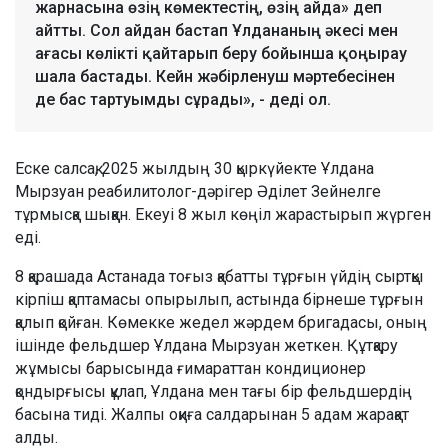
жарнасына өзің көмектестің, өзің айда» деп
айтты. Сол айдан бастап Ұлдананың әкесі мен
ағасы көлікті қайтарып беру бойынша қоңырау
шала бастады. Кейн жәбірленуш мәртебесінен
де бас тартуымды сұрады», - деді ол.
Еске салсақ, 2025 жылдың 30 қыркүйекте Ұлдана
Мырзуан реабилитолог-дәрігер Әділет Зейнелге
тұрмысқа шыққан. Екеуі 8 жыл көңіл жарастырып жүрген
еді.
8 қарашада Астанада тоғыз қабатты тұрғын үйдің сыртқы
кірпіш қаптамасы опырылып, астында бірнеше тұрғын
қалып қойған. Көмекке жедел жәрдем бригадасы, оның
ішінде фельдшер Ұлдана Мырзуан жеткен. Құтқару
жұмысы барысында ғимараттан кондиционер
қондырғысы құлап, Ұлдана мен тағы бір фельдшердің
басына тиді. Жалпы оқиға салдарынан 5 адам жарақат
алды.