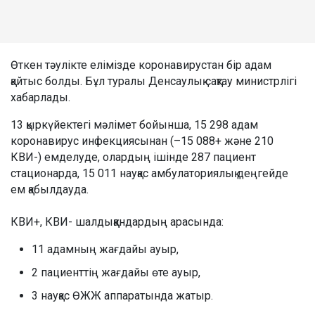
Өткен тәулікте елімізде коронавирустан бір адам
қайтыс болды. Бұл туралы Денсаулық сақтау министрлігі
хабарлады.
13 қыркүйектегі мәлімет бойынша, 15 298 адам
коронавирус инфекциясынан (–15 088+ және 210
КВИ-) емделуде, олардың ішінде 287 пациент
стационарда, 15 011 науқас амбулаториялық деңгейде
ем қабылдауда.
КВИ+, КВИ- шалдыққандардың арасында:
11 адамның жағдайы ауыр,
2 пациенттің жағдайы өте ауыр,
3 науқас ӨЖЖ аппаратында жатыр.