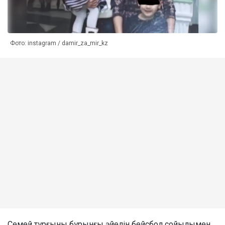
Фото: instagram / damir_za_mir_kz
Семей тұрғыны бұрынғы әйелін бейсбол сойылымен