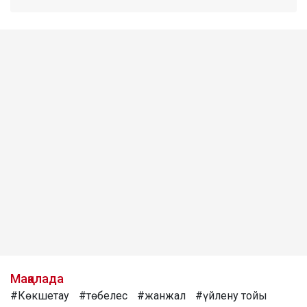
Мақалада
#Көкшетау
#төбелес
#жанжал
#үйлену тойы