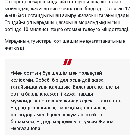
Сот процесі барысында айыпталушы кінәсін толық
мойындап, жасаған ісіне өкінетінін білдірді. Сот оған 12
жыл бас бостандығынан айыру жазасын тағайындады.
Сондай-ақ ол марқұмның ағасына моральдық шығын
ретінде 10 миллион теңге өтемақы төлеуге міндеттелді.
Марқұмның туыстары сот шешіміне қанағаттанатынын
жеткізді.
«Мен соттың бұл шешімімен толықтай
келісемін. Себебі біз дәл осындай жаза
тағайындалуын қаладық. Балаларға қатысты
сотта барлық қажетті құжаттарды
мүмкіндігінше тезірек жинау керектігі айтылды.
Енді қорғаншылық және қамқоршылық
органдарымен бірлесіп жұмыс істейтін
боламыз», – деді марқұмның туысы Жанна
Нұрғазинова.