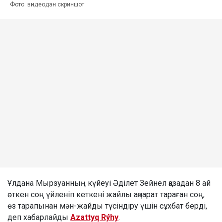
Фото: видеодан скриншот
Ұлдана Мырзуанның күйеуі Әділет Зейнел қазадан 8 ай
өткен соң үйленіп кеткені жайлы ақпарат тараған соң,
өз тарапынан мән-жайды түсіндіру үшін сұхбат берді,
деп хабарлайды
Azattyq Rýhy
.