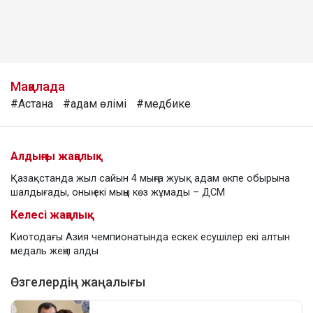
Мақалада
#Астана
#адам өлімі
#медбике
Алдыңғы жаңалық
Қазақстанда жыл сайын 4 мыңға жуық адам өкпе обырына
шалдығады, оның екі мыңы көз жұмады – ДСМ
Келесі жаңалық
Киотодағы Азия чемпионатында ескек есушілер екі алтын
медаль жеңіп алды