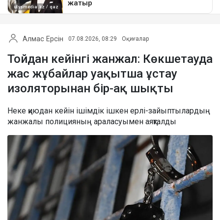
Алмас Ерсін
07.08.2026, 08:29
Оқиғалар
Тойдан кейінгі жанжал: Көкшетауда
жас жұбайлар уақытша ұстау
изоляторынан бір-ақ шықты
Неке қиюдан кейін ішімдік ішкен ерлі-зайыптылардың
жанжалы полицияның араласуымен аяқталды