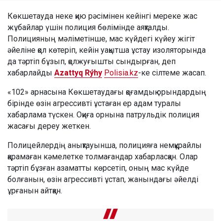
Көкшетауда неке қию рәсімінен кейінгі мереке жас
жұбайлар үшін полиция бөлімінде аяқталды.
Полицияның мәліметінше, мас күйдегі күйеу жігіт
әйеліне қол көтеріп, кейін уақытша ұстау изоляторында
да тәртіп бұзып, қолжуғышты сындырған, деп
хабарлайды
Azattyq Rýhy
Polisia.kz
-ке сілтеме жасап.
«102» арнасына Көкшетаудағы қоғамдық орындардың
бірінде өзін агрессивті ұстаған ер адам туралы
хабарлама түскен. Оқиға орнына патрульдік полиция
жасағы дереу жеткен.
Полицейлердің анықтауынша, полицияға немқұрайлы
қарамаған кәмелетке толмағандар хабарласқан. Олар
тәртіп бұзған азаматты көрсетіп, оның мас күйде
болғанын, өзін агрессивті ұстап, жанындағы әйелді
ұрғанын айтқан.