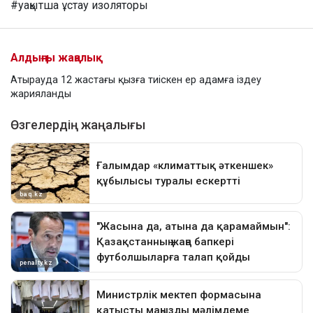
#уақытша ұстау изоляторы
Алдыңғы жаңалық
Атырауда 12 жастағы қызға тиіскен ер адамға іздеу
жарияланды