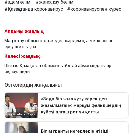
#адам өлімі
#жансақтау бөлімі
#Қазақстанда коронавирус
#коронавируспен күрес
Алдыңғы жаңалық
Маңғыстау облысында жедел жәрдем қызметкерлері
ереуілге шықты
Келесі жаңалық
Шығыс Қазақстан облысының Алтай аймағындағы өрт
оқшауланды