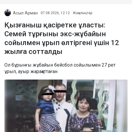
Асыл Арман
07.08.2026, 12:12
Жаңалықтар
Қызғаныш қасіретке ұласты:
Семей тұрғыны экс-жұбайын
сойылмен ұрып өлтіргені үшін 12
жылға сотталды
Ол бұрынғы жұбайын бейсбол сойылымен 27 рет
ұрып, ауыр жарақаттаған