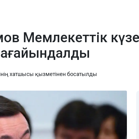
ымов Мемлекеттік күз
тағайындалды
есінің хатшысы қызметінен босатылды