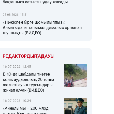
бақташыға қатысты үндеу жасады
05.08.2026, 15:51
«Нәжіспен бірге шомылыппыз»:
Алматыдағы танымал демалыс орнынан
шу шықты (ВИДЕО)
РЕДАКТОРДЫҢ ТАҢДАУЫ
16.07.2026, 12:45
БҚО-да шабдалы тиеген
көлік аударылып, 20 тонна
жемісті ауыл тұрғындары
жинап алған (ВИДЕО)
16.07.2026, 10:24
«Айналымы – 200 млрд
теңге»: Қырғызстаннан