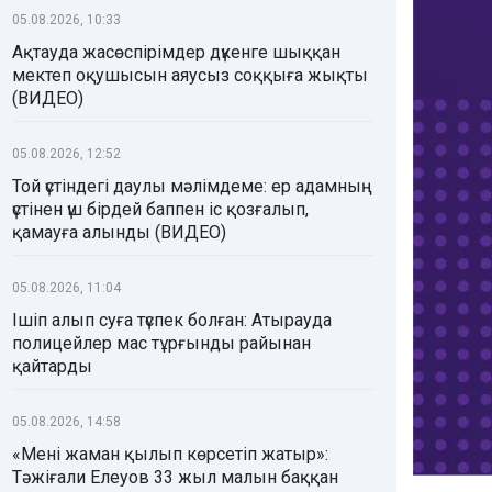
05.08.2026, 10:33
Ақтауда жасөспірімдер дүкенге шыққан
мектеп оқушысын аяусыз соққыға жықты
(ВИДЕО)
05.08.2026, 12:52
Той үстіндегі даулы мәлімдеме: ер адамның
үстінен үш бірдей баппен іс қозғалып,
қамауға алынды (ВИДЕО)
05.08.2026, 11:04
Ішіп алып суға түспек болған: Атырауда
полицейлер мас тұрғынды райынан
қайтарды
05.08.2026, 14:58
«Мені жаман қылып көрсетіп жатыр»:
Тәжіғали Елеуов 33 жыл малын баққан