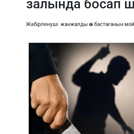
залында босап 
Жәбірленуші жанжалды өзі бастағанын мо