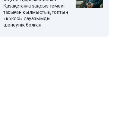
Қазақстанға заңсыз темекі
тасыған қылмыстық топтың
«көкесі» лауазымды
шенеунік болған