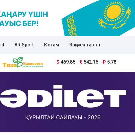
nd
AR Sport
Қоғам
Заң мен тәртіп
$
469.85
€
542.16
₽
5.78