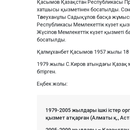
Қасымов Қазақстан Республикасы През
хатшысы қызметінен босатылды. Сон
Төлеуханұлы Садықұлов басқа жұмыс
Республикасы Мемлекеттік күзет қыз
Жүсіпов Мемлекеттік күзет қызметі
босатылды.
Қалмұханбет Қасымов 1957 жылы 18 
1979 жылы С.Киров атындағы Қазақ ме
бітірген.
Еңбек жолы:
1979-2005 жылдары ішкі істер о
қызмет атқарған (Алматы қ., Ас
2005-2009 жылдары – Қазақстан Р