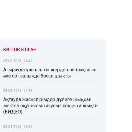
КӨП ОҚЫЛҒАН
05.08.2026, 14:42
Атырауда ұлын алты жерден пышақтаған
әке сот залында босап шықты
05.08.2026, 10:33
Ақтауда жасөспірімдер дүкенге шыққан
мектеп оқушысын аяусыз соққыға жықты
(ВИДЕО)
05.08.2026, 12:52