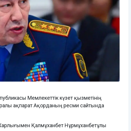
убликасы Мемлекеттік күзет қызметінің
уралы ақпарат Ақорданың ресми сайтында
Жарлығымен Қалмұханбет Нұрмұханбетұлы