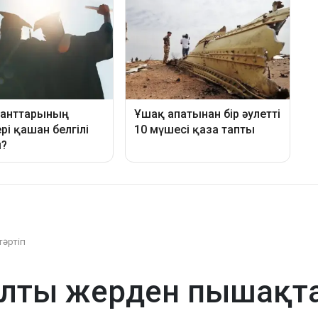
тәртіп
лты жерден пышақта