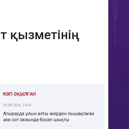
ет қызметінің
КӨП ОҚЫЛҒАН
05.08.2026, 14:42
Атырауда ұлын алты жерден пышақтаған
әке сот залында босап шықты