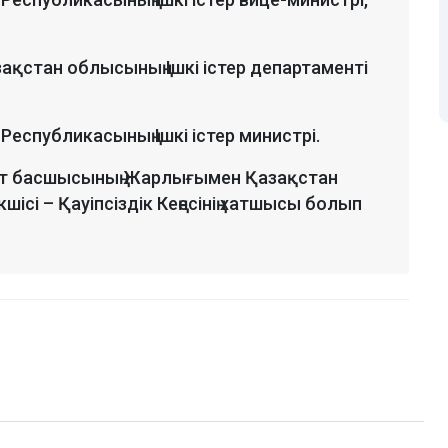
қстан облысының Ішкі істер департаменті
еспубликасының Ішкі істер министрі.
ет басшысының Жарлығымен Қазақстан
шісі – Қауіпсіздік Кеңесінің хатшысы болып