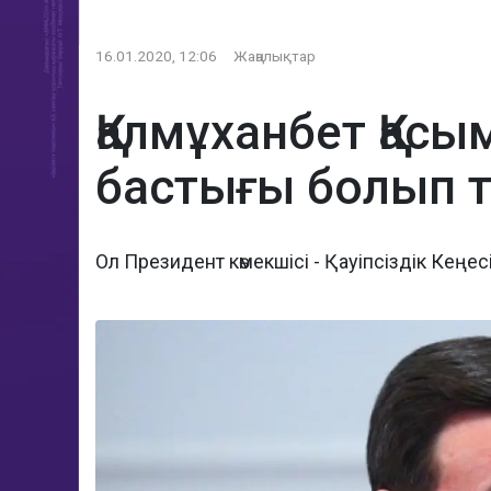
16.01.2020, 12:06
Жаңалықтар
Қалмұханбет Қас
бастығы болып 
Ол Президент көмекшісі - Қауіпсіздік Кең