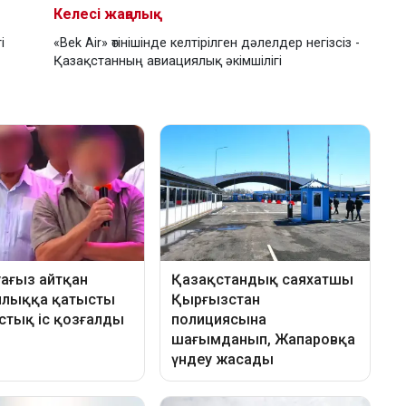
Келесі жаңалық
і
«Bek Air» өтінішінде келтірілген дәлелдер негізсіз -
Қазақстанның авиациялық әкімшілігі