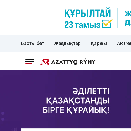
Басты бет
Жаңалықтар
Қаржы
AR tre