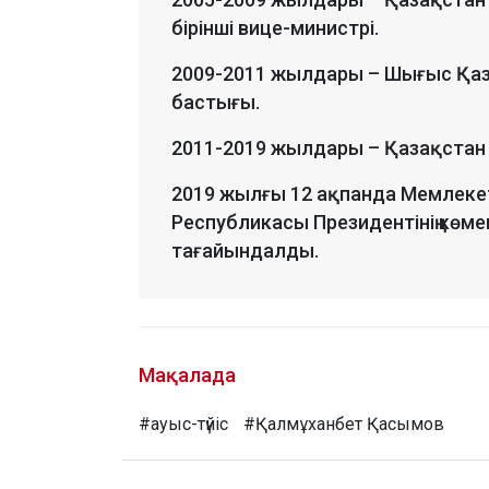
бірінші вице-министрі.
2009-2011 жылдары – Шығыс Қаза
бастығы.
2011-2019 жылдары – Қазақстан Р
2019 жылғы 12 ақпанда Мемлек
Республикасы Президентінің көмек
тағайындалды.
Мақалада
#ауыс-түйіс
#Қалмұханбет Қасымов