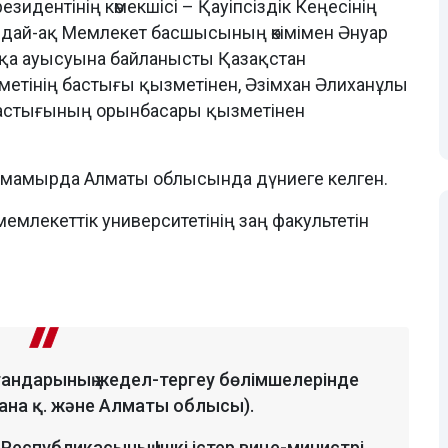
идентінің көмекшісі – Қауіпсіздік Кеңесінің
дай-ақ Мемлекет басшысының өкімімен Әнуар
қа ауысуына байланысты Қазақстан
метінің бастығы қызметінен, Әзімхан Әлиханұлы
 бастығының орынбасары қызметінен
мамырда Алматы облысында дүниеге келген.
млекеттік университетінің заң факультетін
ргандарының жедел-тергеу бөлімшелерінде
тана қ. және Алматы облысы).
еспубликасының Ішкі істер вице-министрі,