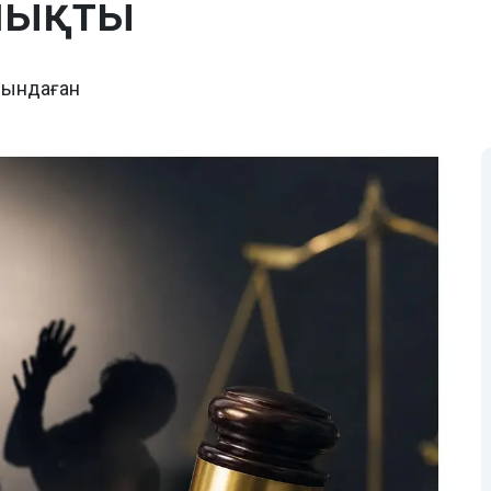
шықты
йындаған