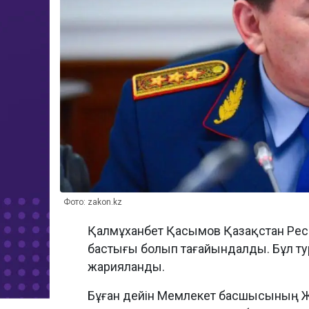
Фото: zakon.kz
Қалмұханбет Қасымов Қазақстан Респ
бастығы болып тағайындалды. Бұл т
жарияланды.
Бұған дейін Мемлекет басшысының 