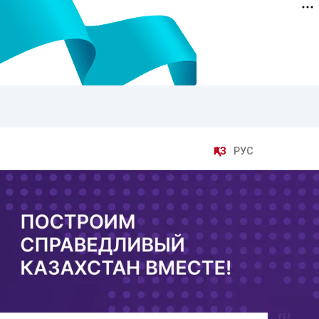
ҚАЗ
РУС