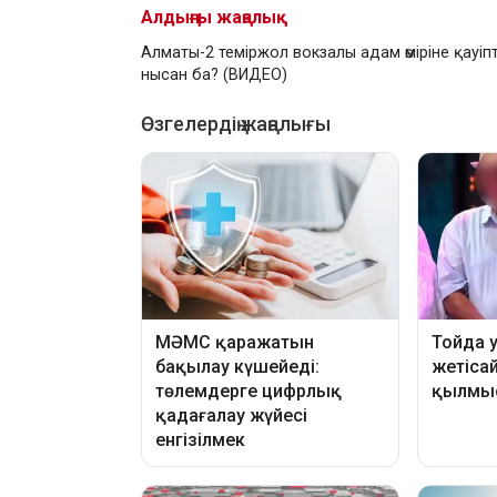
Алдыңғы жаңалық
Алматы-2 теміржол вокзалы адам өміріне қауіпт
нысан ба? (ВИДЕО)