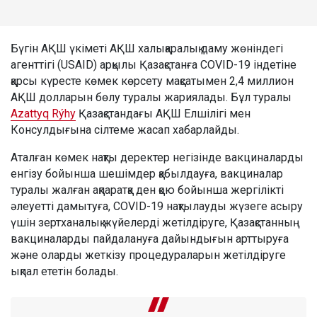
Бүгін АҚШ үкіметі АҚШ халықаралық даму жөніндегі
агенттігі (USAID) арқылы Қазақстанға COVID-19 індетіне
қарсы күресте көмек көрсету мақсатымен 2,4 миллион
АҚШ долларын бөлу туралы жариялады. Бұл туралы
Azattyq Rýhy
Қазақстандағы АҚШ Елшілігі мен
Консулдығына сілтеме жасап хабарлайды.
Аталған көмек нақты деректер негізінде вакциналарды
енгізу бойынша шешімдер қабылдауға, вакциналар
туралы жалған ақпаратқа ден қою бойынша жергілікті
әлеуетті дамытуға, COVID-19 нақтылауды жүзеге асыру
үшін зертханалық жүйелерді жетілдіруге, Қазақстанның
вакциналарды пайдалануға дайындығын арттыруға
және оларды жеткізу процедураларын жетілдіруге
ықпал ететін болады.