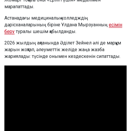
марапаттады.
Астанадағы медициналық колледждің
дәрісханаларының біріне Ұлдана Мырзуанның
есімін
беру
туралы шешім қабылданды.
2026 жылдың ақпанында Әділет Зейнел әлі де марқұм
жарын жоқтап, әлеуметтік желіде жаңа жазба
жариялады: түсінде онымен кездескенін сипаттады.