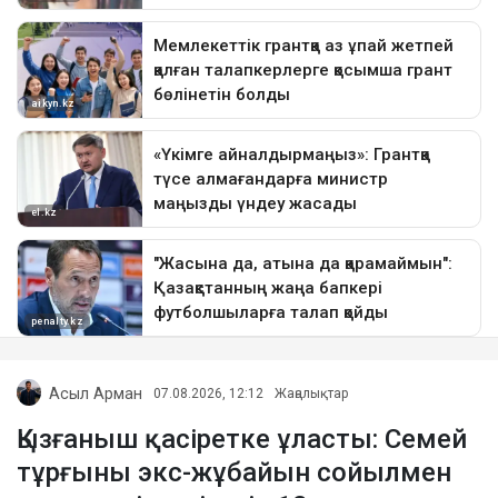
Асыл Арман
07.08.2026, 12:12
Жаңалықтар
Қызғаныш қасіретке ұласты: Семей
тұрғыны экс-жұбайын сойылмен