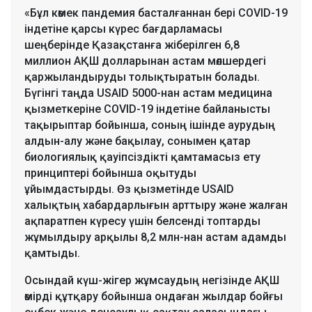
«Бұл көмек пандемия басталғаннан бері COVID-19
індетіне қарсы күрес бағдарламасы
шеңберінде Қазақстанға жіберілген 6,8
миллион АҚШ долларынан астам мөлшердегі
қаржыландыруды толықтыратын болады.
Бүгінгі таңда USAID 5000-нан астам медицина
қызметкеріне COVID-19 індетіне байланысты
тақырыптар бойынша, соның ішінде аурудың
алдын-алу және бақылау, сонымен қатар
биологиялық қауіпсіздікті қамтамасыз ету
принциптері бойынша оқытуды
ұйымдастырды. Өз қызметінде USAID
халықтың хабардарлығын арттыру және жалған
ақпаратпен күресу үшін белсенді топтарды
жұмылдыру арқылы 8,2 млн-нан астам адамды
қамтыды.
Осындай күш-жігер жұмсаудың негізінде АҚШ
өмірді құтқару бойынша ондаған жылдар бойғы