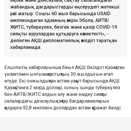
еңбек және денсаулық сақтау саласындағы
жаһандық дағдарыстарды еңсерудегі жетекші
рөлі жатыр. Соңғы 60 жыл барысында USAID
миллиондаған адамның өмірін Эбола, АИТВ/
ЖИТС, туберкулез, безгек және қазір COVID-19
сияқты аурулардан құтқаруға көмектесті», -
делінген АҚШ дипломатиялық өкілдігі таратқан
хабарламада.
Елшіліктің хабарлауынша биыл АҚШ Өкілдігі Қазақстан
үкіметімен ынтымақтастықтың 30 жылдығын атап
өтуде. Екі онжылдықтан астам уақыт барысында АҚШ
Қазақстанға 2 млрд доллар, соның ішінде туберкулез
бен АИТВ/ЖИТС алдын алу және емдеу сияқты
салалардағы денсаулық сақтау бағдарламаларын
қолдауға 92,8 миллион доллардан астам қаражат бөлді.