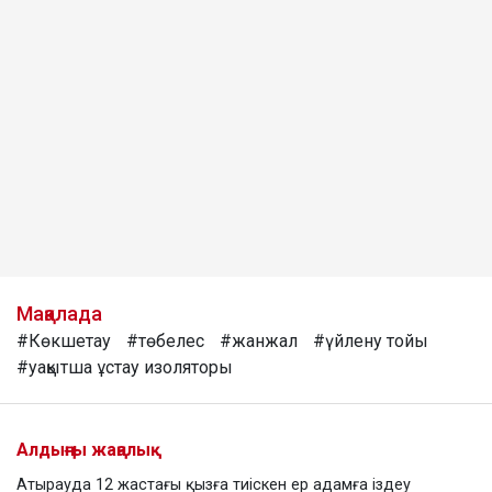
Мақалада
#Көкшетау
#төбелес
#жанжал
#үйлену тойы
#уақытша ұстау изоляторы
Алдыңғы жаңалық
Атырауда 12 жастағы қызға тиіскен ер адамға іздеу