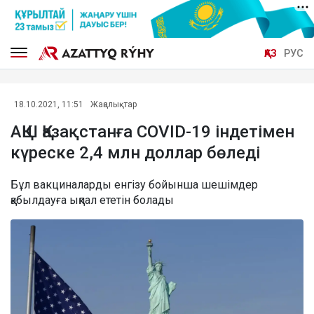
ҚАЗ
РУС
18.10.2021, 11:51
Жаңалықтар
АҚШ Қазақстанға COVID-19 індетімен
күреске 2,4 млн доллар бөледі
Бұл вакциналарды енгізу бойынша шешімдер
қабылдауға ықпал ететін болады