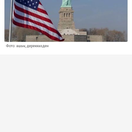
Фото: ашық дереккөзден