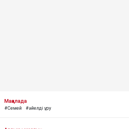
Мақалада
#Семей
#әйелді ұру