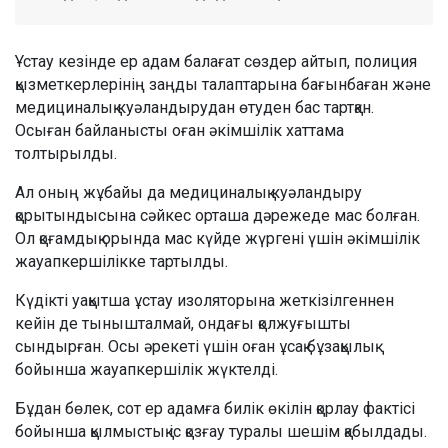
Ұстау кезінде ер адам балағат сөздер айтып, полиция
қызметкерлерінің заңды талаптарына бағынбаған және
медициналық куәландырудан өтуден бас тартқан.
Осыған байланысты оған әкімшілік хаттама
толтырылды.
Ал оның жұбайы да медициналық куәландыру
қорытындысына сәйкес орташа дәрежеде мас болған.
Ол қоғамдық орында мас күйде жүргені үшін әкімшілік
жауапкершілікке тартылды.
Күдікті уақытша ұстау изоляторына жеткізілгеннен
кейін де тынышталмай, ондағы қолжуғышты
сындырған. Осы әрекеті үшін оған ұсақ бұзақылық
бойынша жауапкершілік жүктелді.
Бұдан бөлек, сот ер адамға билік өкілін қорлау фактісі
бойынша қылмыстық іс қозғау туралы шешім қабылдады.