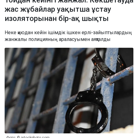
жас жұбайлар уақытша ұстау
изоляторынан бір-ақ шықты
Неке қиюдан кейін ішімдік ішкен ерлі-зайыптылардың
жанжалы полицияның араласуымен аяқталды
Фото: © istockphoto.com