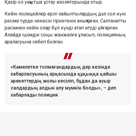
Қазір ол уақытша ұстау изоляторында отыр.
Кейін полицейлер ерлі-зайыптылардың дәл сол күні
ресми түрде некесін тіркегенін анықтаған. Салтанатты
рәсімнен кейін олар бұл күнді атап өтуді ұйғарған.
Алайда ішімдік соңы жанжалға ұласып, полицияның
араласуына себеп болған.
«Кәмелетке толмағандардың дер кезінде
хабарласуының арқасында құқыққа қайшы
әрекеттердің жолы кесіліп, бұдан да ауыр
салдардың алдын алу мүмкін болды», – деп
хабарлады полиция.