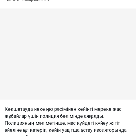
Көкшетауда неке қию рәсімінен кейінгі мереке жас
жұбайлар үшін полиция бөлімінде аяқталды.
Полицияның мәліметінше, мас күйдегі күйеу жігіт
әйеліне қол көтеріп, кейін уақытша ұстау изоляторында