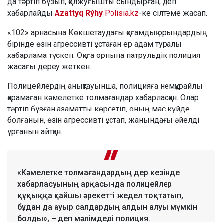
да тәртіп бұзып, қолжуғышты сындырған, деп
хабарлайды
Azattyq Rýhy
Polisia.kz
-ке сілтеме жасап.
«102» арнасына Көкшетаудағы қоғамдық орындардың
бірінде өзін агрессивті ұстаған ер адам туралы
хабарлама түскен. Оқиға орнына патрульдік полиция
жасағы дереу жеткен.
Полицейлердің анықтауынша, полицияға немқұрайлы
қарамаған кәмелетке толмағандар хабарласқан. Олар
тәртіп бұзған азаматты көрсетіп, оның мас күйде
болғанын, өзін агрессивті ұстап, жанындағы әйелді
ұрғанын айтқан.
«Кәмелетке толмағандардың дер кезінде
хабарласуының арқасында полицейлер
құқыққа қайшы әрекетті жедел тоқтатып,
бұдан да ауыр салдардың алдын алуы мүмкін
болды», – деп мәлімдеді полиция.