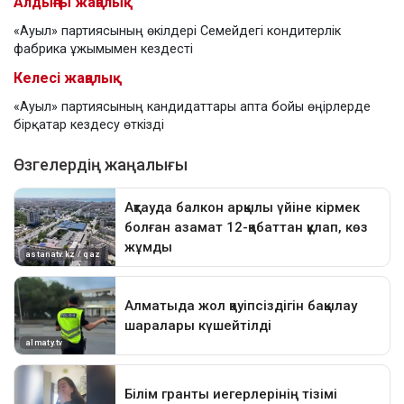
Алдыңғы жаңалық
«Ауыл» партиясының өкілдері Семейдегі кондитерлік
фабрика ұжымымен кездесті
Келесі жаңалық
«Ауыл» партиясының кандидаттары апта бойы өңірлерде
бірқатар кездесу өткізді