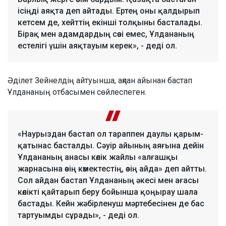
ісіңді аяқта деп айтады. Ертең оны қалдырып
кетсем де, хейттің екінші толқыны басталады.
Бірақ мен адамдардың сөзі емес, Ұлдананың
естелігі үшін аяқтауым керек», - деді ол.
Әділет Зейнелдің айтуынша, ақпан айынан бастап
Ұлдананың отбасымен сөйлеспеген.
«Наурыздан бастап ол тараппен даулы қарым-
қатынас басталды. Сәуір айының аяғына дейін
Ұлдананың анасы көлік жайлы «алғашқы
жарнасына өзің көмектестің, өзің айда» деп айтты.
Сол айдан бастап Ұлдананың әкесі мен ағасы
көлікті қайтарып беру бойынша қоңырау шала
бастады. Кейн жәбірленуш мәртебесінен де бас
тартуымды сұрады», - деді ол.