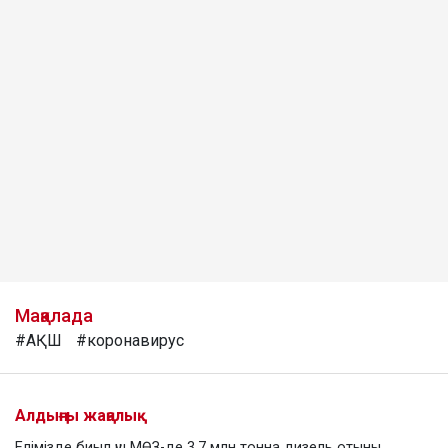
Мақалада
#АҚШ
#коронавирус
Алдыңғы жаңалық
Елімізде биыл үш МӨЗ-де 3,7 млн тонна дизель отыны