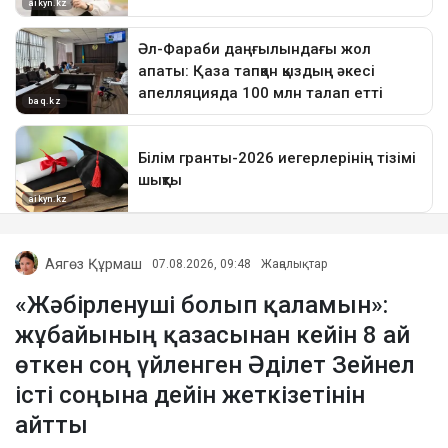
Аягөз Құрмаш
07.08.2026, 09:48
Жаңалықтар
«Жәбірленуші болып қаламын»:
жұбайының қазасынан кейін 8 ай
өткен соң үйленген Әділет Зейнел
істі соңына дейін жеткізетінін
айтты