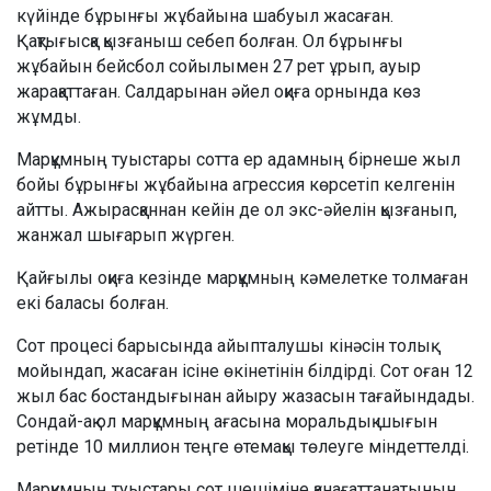
күйінде бұрынғы жұбайына шабуыл жасаған.
Қақтығысқа қызғаныш себеп болған. Ол бұрынғы
жұбайын бейсбол сойылымен 27 рет ұрып, ауыр
жарақаттаған. Салдарынан әйел оқиға орнында көз
жұмды.
Марқұмның туыстары сотта ер адамның бірнеше жыл
бойы бұрынғы жұбайына агрессия көрсетіп келгенін
айтты. Ажырасқаннан кейін де ол экс-әйелін қызғанып,
жанжал шығарып жүрген.
Қайғылы оқиға кезінде марқұмның кәмелетке толмаған
екі баласы болған.
Сот процесі барысында айыпталушы кінәсін толық
мойындап, жасаған ісіне өкінетінін білдірді. Сот оған 12
жыл бас бостандығынан айыру жазасын тағайындады.
Сондай-ақ ол марқұмның ағасына моральдық шығын
ретінде 10 миллион теңге өтемақы төлеуге міндеттелді.
Марқұмның туыстары сот шешіміне қанағаттанатынын