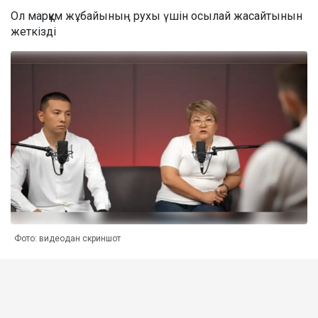
Ол марқұм жұбайының рухы үшін осылай жасайтынын
жеткізді
Фото: видеодан скриншот