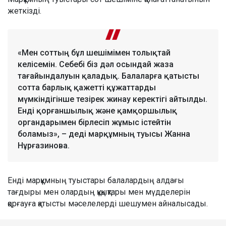
жеткізді.
«Мен соттың бұл шешімімен толықтай
келісемін. Себебі біз дәл осындай жаза
тағайындалуын қаладық. Балаларға қатысты
сотта барлық қажетті құжаттарды
мүмкіндігінше тезірек жинау керектігі айтылды.
Енді қорғаншылық және қамқоршылық
органдарымен бірлесіп жұмыс істейтін
боламыз», – деді марқұмның туысы Жанна
Нұрғазинова.
Енді марқұмның туыстары балалардың алдағы
тағдыры мен олардың құқықтары мен мүдделерін
қорғауға қатысты мәселелерді шешумен айналысады.