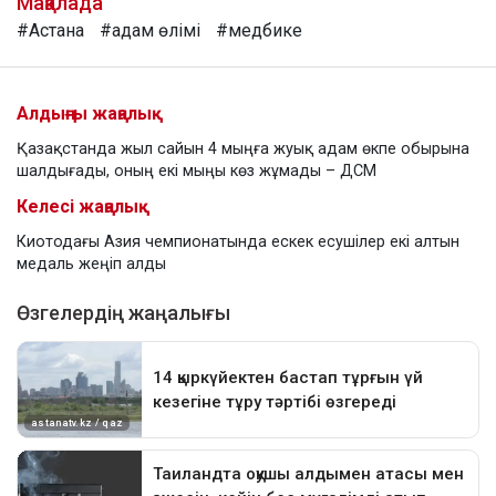
Мақалада
#Астана
#адам өлімі
#медбике
Алдыңғы жаңалық
Қазақстанда жыл сайын 4 мыңға жуық адам өкпе обырына
шалдығады, оның екі мыңы көз жұмады – ДСМ
Келесі жаңалық
Киотодағы Азия чемпионатында ескек есушілер екі алтын
медаль жеңіп алды