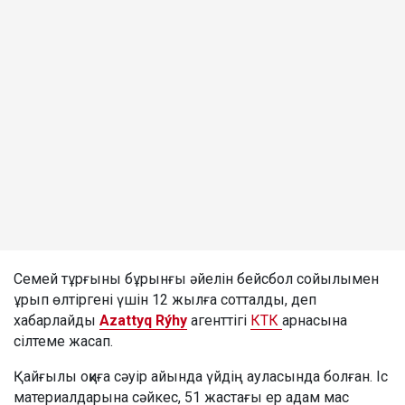
Семей тұрғыны бұрынғы әйелін бейсбол сойылымен
ұрып өлтіргені үшін 12 жылға сотталды, деп
хабарлайды
Azattyq Rýhy
агенттігі
КТК
арнасына
сілтеме жасап.
Қайғылы оқиға сәуір айында үйдің ауласында болған. Іс
материалдарына сәйкес, 51 жастағы ер адам мас