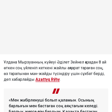
Ұлдана Мырзуанның күйеуі Әділет Зейнел қазадан 8 ай
өткен соң үйленіп кеткені жайлы ақпарат тараған соң,
өз тарапынан мән-жайды түсіндіру үшін сұхбат берді,
деп хабарлайды
Azattyq Rýhy
.
«Мен жәбірленуші болып қаламын. Осының
барлығын мен бастаған соң аяқтағым келеді.
Барлық жерге өзім бардым. Қазақта бастаған