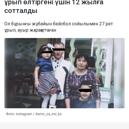
ұрып өлтіргені үшін 12 жылға
сотталды
Ол бұрынғы жұбайын бейсбол сойылымен 27 рет
ұрып, ауыр жарақаттаған
Фото: instagram / damir_za_mir_kz