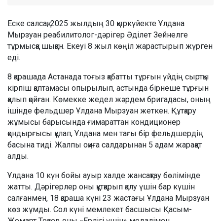
Еске салсақ, 2025 жылдың 30 қыркүйекте Ұлдана
Мырзуан реабилитолог-дәрігер Әділет Зейнелге
тұрмысқа шыққан. Екеуі 8 жыл көңіл жарастырып жүрген
еді.
8 қарашада Астанада тоғыз қабатты тұрғын үйдің сыртқы
кірпіш қаптамасы опырылып, астында бірнеше тұрғын
қалып қойған. Көмекке жедел жәрдем бригадасы, оның
ішінде фельдшер Ұлдана Мырзуан жеткен. Құтқару
жұмысы барысында ғимараттан кондиционер
қондырғысы құлап, Ұлдана мен тағы бір фельдшердің
басына тиді. Жалпы оқиға салдарынан 5 адам жарақат
алды.
Ұлдана 10 күн бойы ауыр халде жансақтау бөлімінде
жатты. Дәрігерлер оны құтқарып қалу үшін бар күшін
салғанмен, 18 қараша күні 23 жастағы Ұлдана Мырзуан
көз жұмды. Сол күні мемлекет басшысы Қасым-
Жомарт Тоқаев оны «Ерлігі үшін» медалімен