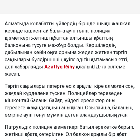
Алматыда көпқабатты үйлердің бірінде шыққан жанжал
кезінде кішкентай балаға қауіп төніп, полиция
қызметкері жетінші қабаттан алтыншы қабаттың
балконына түсуге мәжбүр болды. Көршілердің
дабылынан кейін оқиға орнына жедел жеткен тәртіп
сақшылары бүлдіршіннің қауіпсіздігін қамтамасыз етті,
деп хабарлайды
Azattyq Rýhy
қалалық ПД-ға сілтеме
жасап.
Тәртіп сақшылары пәтерге есік арқылы кіре алмаған соң,
жағдай күрделене түскен. Полицейлер терезеден
кішкентай баланы байқап, үйдегі ересектер оны
терезеге жақындатқанын анықтаған. Осылайша, баланың
өміріне қауіп төнуі мүмкін деген алаңдаушылық туған.
Патрульдік полиция қызметкері батыл әрекетке барып,
жетінші қабатқа көтерілген. Ол балкон арқылы бір қабат