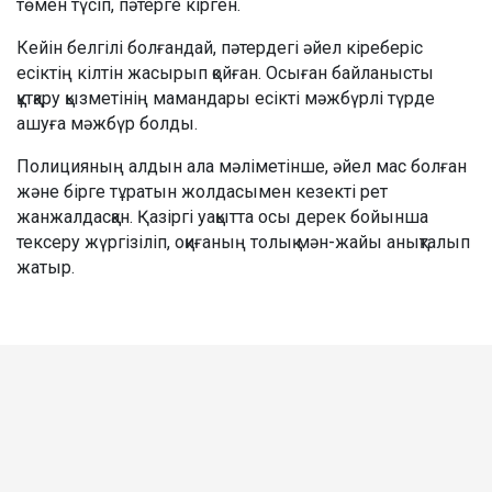
төмен түсіп, пәтерге кірген.
Кейін белгілі болғандай, пәтердегі әйел кіреберіс
есіктің кілтін жасырып қойған. Осыған байланысты
құтқару қызметінің мамандары есікті мәжбүрлі түрде
ашуға мәжбүр болды.
Полицияның алдын ала мәліметінше, әйел мас болған
және бірге тұратын жолдасымен кезекті рет
жанжалдасқан. Қазіргі уақытта осы дерек бойынша
тексеру жүргізіліп, оқиғаның толық мән-жайы анықталып
жатыр.