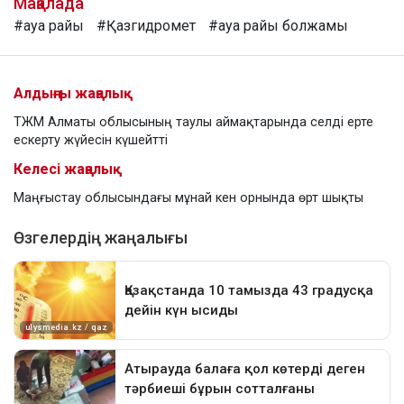
Мақалада
#ауа райы
#Қазгидромет
#ауа райы болжамы
Алдыңғы жаңалық
ТЖМ Алматы облысының таулы аймақтарында селді ерте
ескерту жүйесін күшейтті
Келесі жаңалық
Маңғыстау облысындағы мұнай кен орнында өрт шықты