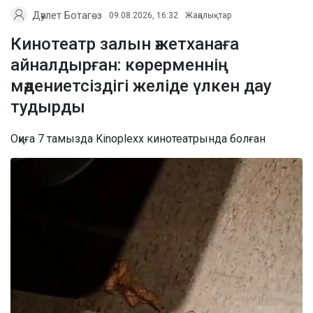
Дәулет Ботагөз
09.08.2026, 16:32
Жаңалықтар
Кинотеатр залын әжетханаға
айналдырған: көрерменнің
мәдениетсіздігі желіде үлкен дау
тудырды
Оқиға 7 тамызда Kinoplexx кинотеатрында болған