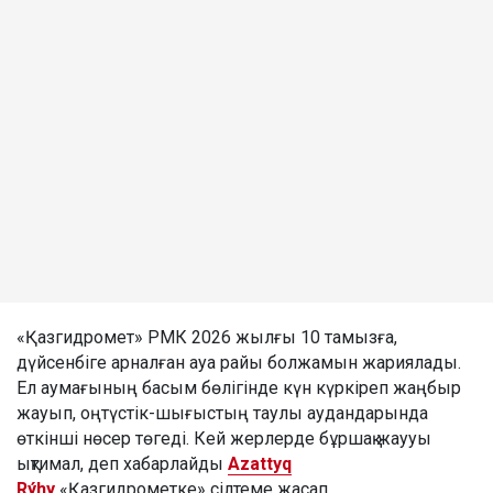
«Қазгидромет» РМК 2026 жылғы 10 тамызға,
дүйсенбіге арналған ауа райы болжамын жариялады.
Ел аумағының басым бөлігінде күн күркіреп жаңбыр
жауып, оңтүстік-шығыстың таулы аудандарында
өткінші нөсер төгеді. Кей жерлерде бұршақ жаууы
ықтимал, деп хабарлайды
Azattyq
Rýhy
«Қазгидрометке» сілтеме жасап.