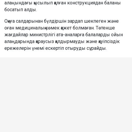
алаңындағы қысылып қалған конструкциядан баланы
босатып алды.
Оқиға салдарынан бүлдіршін зардап шекпеген және
оған медициналық көмек қажет болмаған. Төтенше
жағдайлар министрлігі ата-аналарға балаларды ойын
алаңдарында қараусыз қалдырмауды және қауіпсіздік
ережелерін үнемі ескертіп отыруды сұрайды.