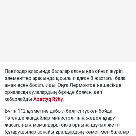
Павлодар қаласында балалар алаңында ойнап жүріп,
элементтер арасында қысылып қалған 8 жастағы бала
аман-есен босатылды. Оқиға Лермонтов көшесінде
орналасқан аулалардың бірінде болған, деп
хабарлайды
Azattyq Rýhy.
Бүгін 112 қызметіне дабыл белгісі түскен бойда
Төтенше жағдайлар министрлігінің жедел-құтқару
жасағының мамандары оқиға орнына шұғыл жетті.
Құтқарушылар арнайы құралдардың көмегімен балалар