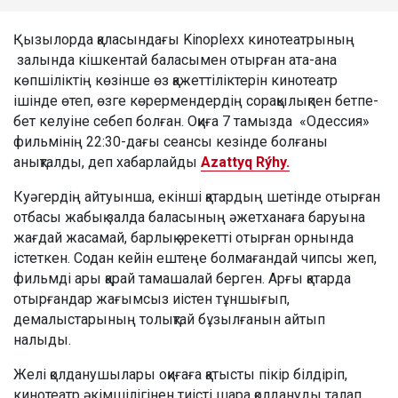
Қызылорда қаласындағы Kinoplexx кинотеатрының
залында кішкентай баласымен отырған ата-ана
көпшіліктің көзінше өз қажеттіліктерін кинотеатр
ішінде өтеп, өзге көрермендердің сорақылықпен бетпе-
бет келуіне себеп болған. Оқиға 7 тамызда «Одессия»
фильмінің 22:30-дағы сеансы кезінде болғаны
анықталды, деп хабарлайды
Azattyq Rýhy.
Куәгердің айтуынша, екінші қатардың шетінде отырған
отбасы жабық залда баласының әжетханаға баруына
жағдай жасамай, барлық әрекетті отырған орнында
істеткен. Содан кейін ештеңе болмағандай чипсы жеп,
фильмді ары қарай тамашалай берген. Арғы қатарда
отырғандар жағымсыз иістен тұншығып,
демалыстарының толықтай бұзылғанын айтып
налыды.
Желі қолданушылары оқиғаға қатысты пікір білдіріп,
кинотеатр әкімшілігінен тиісті шара қолдануды талап