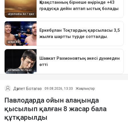
Дәулет Ботагөз
09.08.2026, 13:33
Жаңалықтар
Павлодарда ойын алаңында
қысылып қалған 8 жасар бала
құтқарылды