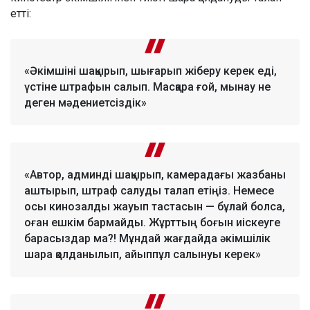
етті:
«Әкімшіні шақырып, шығарып жіберу керек еді,
үстіне штрафын салып. Масқара ғой, мынау не
деген мәдениетсіздік»
«Автор, админді шақырып, камерадағы жазбаны
аштырып, штраф салуды талап етіңіз. Немесе
осы кинозалды жауып тастасын — бұлай болса,
оған ешкім бармайды. Жұрттың боғын иіскеуге
барасыздар ма?! Мұндай жағдайда әкімшілік
шара қолданылып, айыппұл салынуы керек»