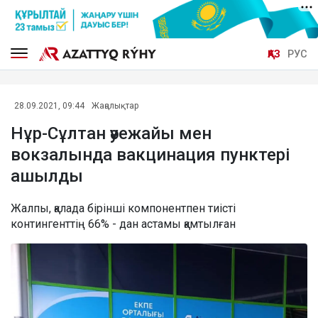
ҚАЗ
РУС
28.09.2021, 09:44
Жаңалықтар
Нұр-Сұлтан әуежайы мен
вокзалында вакцинация пунктері
ашылды
Жалпы, қалада бірінші компонентпен тиісті
контингенттің 66% - дан астамы қамтылған