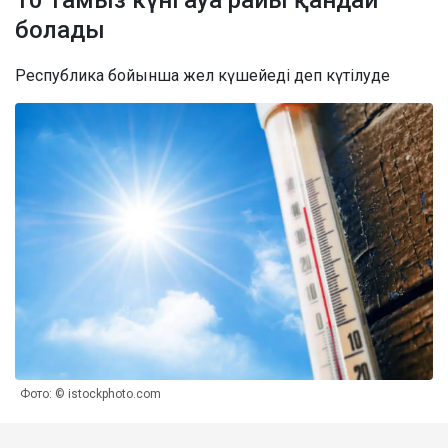
10 тамыз күні ауа райы қандай
болады
Республика бойынша жел күшейеді деп күтілуде
Фото: © istockphoto.com