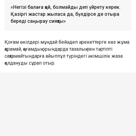
«Негізі балаға қой, болмайды деп үйрету керек.
Қазіргі жастар жыласа да, бүлдірсе де отыра
береді саңырау сияқты»
Қоғам өкілдері мұндай бейәдеп әрекеттерге көз жұма
қарамай, қоғамдық орындарда тазалық пен тәртіпті
сақтамайтындарға айыппұл түріндегі әкімшілік жаза
қолдануды сұрап отыр.