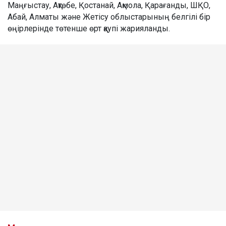
Маңғыстау, Ақтөбе, Қостанай, Ақмола, Қарағанды, ШҚО,
Абай, Алматы және Жетісу облыстарының белгілі бір
өңірлерінде төтенше өрт қаупі жарияланды.