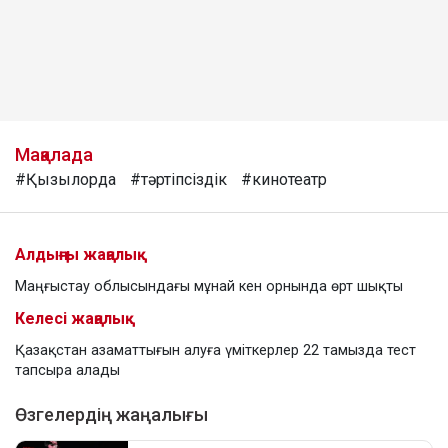
Мақалада
#Қызылорда
#тәртіпсіздік
#кинотеатр
Алдыңғы жаңалық
Маңғыстау облысындағы мұнай кен орнында өрт шықты
Келесі жаңалық
Қазақстан азаматтығын алуға үміткерлер 22 тамызда тест
тапсыра алады