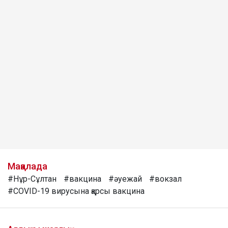
Мақалада
#Нұр-Сұлтан
#вакцина
#әуежай
#вокзал
#COVID-19 вирусына қарсы вакцина