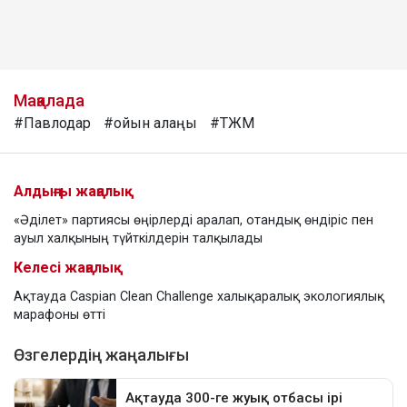
Мақалада
#Павлодар
#ойын алаңы
#ТЖМ
Алдыңғы жаңалық
«Әділет» партиясы өңірлерді аралап, отандық өндіріс пен
ауыл халқының түйткілдерін талқылады
Келесі жаңалық
Ақтауда Caspian Clean Challenge халықаралық экологиялық
марафоны өтті