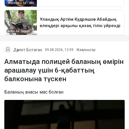
Дәулет Ботагөз
09.08.2026, 12:09
Жаңалықтар
Алматыда полицей баланың өмірін
арашалау үшін 6-қабаттың
балконына түскен
Баланың анасы мас болған