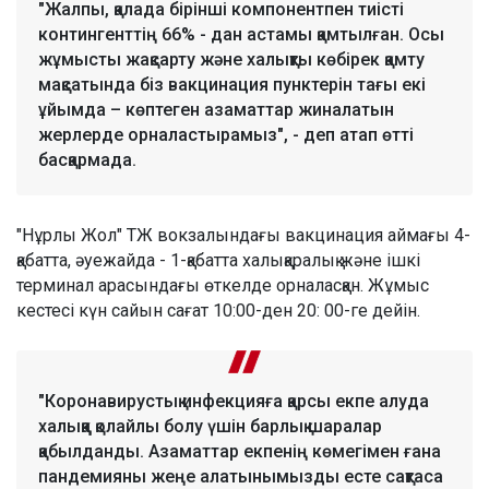
"Жалпы, қалада бірінші компонентпен тиісті
контингенттің 66% - дан астамы қамтылған. Осы
жұмысты жақсарту және халықты көбірек қамту
мақсатында біз вакцинация пунктерін тағы екі
ұйымда – көптеген азаматтар жиналатын
жерлерде орналастырамыз", - деп атап өтті
басқармада.
"Нұрлы Жол" ТЖ вокзалындағы вакцинация аймағы 4-
қабатта, әуежайда - 1-қабатта халықаралық және ішкі
терминал арасындағы өткелде орналасқан. Жұмыс
кестесі күн сайын сағат 10:00-ден 20: 00-ге дейін.
"Коронавирустық инфекцияға қарсы екпе алуда
халыққа қолайлы болу үшін барлық шаралар
қабылданды. Азаматтар екпенің көмегімен ғана
пандемияны жеңе алатынымызды есте сақтаса