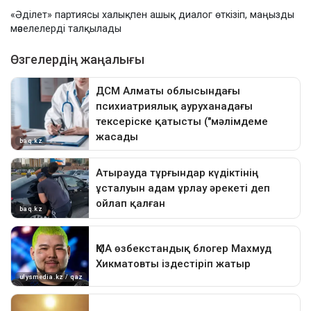
«Әділет» партиясы халықпен ашық диалог өткізіп, маңызды
мәселелерді талқылады