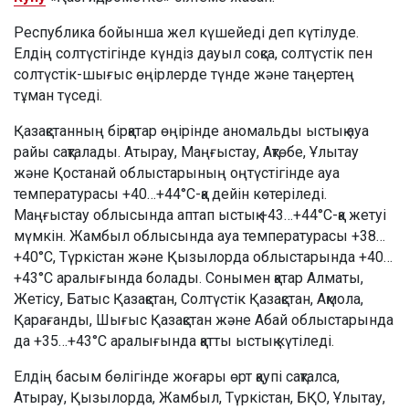
Республика бойынша жел күшейеді деп күтілуде.
Елдің солтүстігінде күндіз дауыл соқса, солтүстік пен
солтүстік-шығыс өңірлерде түнде және таңертең
тұман түседі.
Қазақстанның бірқатар өңірінде аномальды ыстық ауа
райы сақталады. Атырау, Маңғыстау, Ақтөбе, Ұлытау
және Қостанай облыстарының оңтүстігінде ауа
температурасы +40…+44°C-қа дейін көтеріледі.
Маңғыстау облысында аптап ыстық +43…+44°C-қа жетуі
мүмкін. Жамбыл облысында ауа температурасы +38…
+40°C, Түркістан және Қызылорда облыстарында +40…
+43°C аралығында болады. Сонымен қатар Алматы,
Жетісу, Батыс Қазақстан, Солтүстік Қазақстан, Ақмола,
Қарағанды, Шығыс Қазақстан және Абай облыстарында
да +35…+43°C аралығында қатты ыстық күтіледі.
Елдің басым бөлігінде жоғары өрт қаупі сақталса,
Атырау, Қызылорда, Жамбыл, Түркістан, БҚО, Ұлытау,