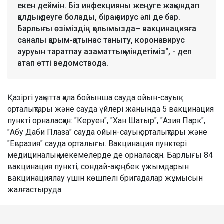
екен деймін. Біз инфекцияны жеңуге жақындап
қалдық деуге болады, бірақ вирус әлі де бар.
Барлығы өзіміздің қолымызда– вакцинацияға
саналы қарым-қатынас таныту, коронавирус
ауруын таратпау азаматтық міндетіміз", - деп
атап өтті ведомствода.
Қазіргі уақытта қала бойынша сауда ойын-сауық
орталықтары және сауда үйлері жанында 5 вакцинация
пункті орналасқан: "Керуен", "Хан Шатыр", "Азия Парк",
"Абу Даби Плаза" сауда ойын-сауық орталықтары және
"Евразия" сауда орталығы. Вакцинация пунктері
медициналық мекемелерде де орналасқан. Барлығы 84
вакцинация пункті, сондай-ақ еңбек ұжымдарын
вакцинациялау үшін көшпелі бригадалар жұмысын
жалғастыруда.