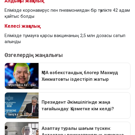
Алдыңғы жаңалық
Елімізде коронавирус пен пневмониядан бір тәулікте 42 адам
қайтыс болды
Келесі жаңалық
Елімізде тұмауға қарсы вакцинаның 2,5 млн дозасы сатып
алынды