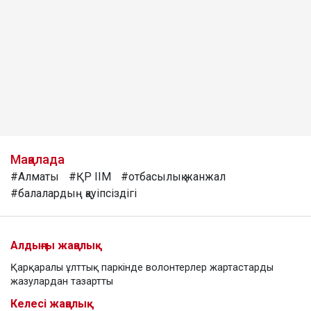
Мақалада
#Алматы
#ҚР ІІМ
#отбасылық жанжал
#балалардың қауіпсіздігі
Алдыңғы жаңалық
Қарқаралы ұлттық паркінде волонтерлер жартастарды
жазулардан тазартты
Келесі жаңалық