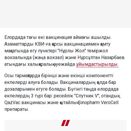
Елордада тағы екі вакцинация аймағы ашылды.
Азаматтарды КВИ-ға қарсы вакцинациямен қамту
мақсатында егу пунктері "Нұрлы Жол" теміржол
вокзалында (жаңа вокзал) және Нұрсұлтан Назарбаев
атындағы халықаралық әуежайда
ұйымдастырылды.
Осы тармақтарда бірінші және екінші компонентті
екпелерді алуға болады. Вакциналардың қолда бар
дозаларымен егуге болады. Бүгінгі таңда елордада
екпелердің 3 түрі бар: ресейлік "Спутник V", отандық
QazVac вакцинасы және қытайлық Sinopharm VeroCell
препараты.