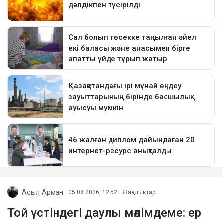
Асыл Арман
05.08.2026, 12:52
Жаңалықтар
Той үстіндегі даулы мәлімдеме: ер