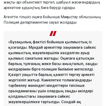
жақты әрі объективті тергеп, шабуыл жасағандардың
әрекетіне құқықтық баға беруді сұрады.
Агенттік тілшісі оқиға бойынша Маңғыстау облысының
Полиция департаментіне сауал жолдады:
«Бұзақылық фактісі бойынша қылмыстық іс
қозғалды. Мұндай әрекеттер заңнамаға сәйкес
қылмыстық жауапкершілік көзделген ауыр
қылмыс санатына жатады. Оқиғаға қатысқан
барлық тұлғаның жеке басы анықталып, заңды
өкілдерімен бірге полиция бөліміне жеткізілді.
Қазіргі уақытта барлық қажетті тергеу әрекеті
жүргізіліп жатыр. Кәмелетке толмағандарды
тәрбиелеу жөніндегі міндеттерін тиісінше
орындамағаны үшін олардың заңды өкілдері
қолданыстағы заңнамаға сәйкес
жауапкершілікке тартылды. Сондай-ақ