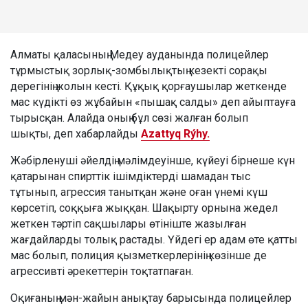
Алматы қаласының Медеу ауданында полицейлер
тұрмыстық зорлық-зомбылықтың кезекті сорақы
дерегінің жолын кесті. Құқық қорғаушылар жеткенде
мас күдікті өз жұбайын «пышақ салды» деп айыптауға
тырысқан. Алайда оның бұл сөзі жалған болып
шықты, деп хабарлайды
Azattyq Rýhy.
Жәбірленуші әйелдің мәлімдеуінше, күйеуі бірнеше күн
қатарынан спирттік ішімдіктерді шамадан тыс
тұтынып, агрессия танытқан және оған үнемі күш
көрсетіп, соққыға жыққан. Шақырту орнына жедел
жеткен тәртіп сақшылары өтініште жазылған
жағдайларды толық растады. Үйдегі ер адам өте қатты
мас болып, полиция қызметкерлерінің көзінше де
агрессивті әрекеттерін тоқтатпаған.
Оқиғаның мән-жайын анықтау барысында полицейлер