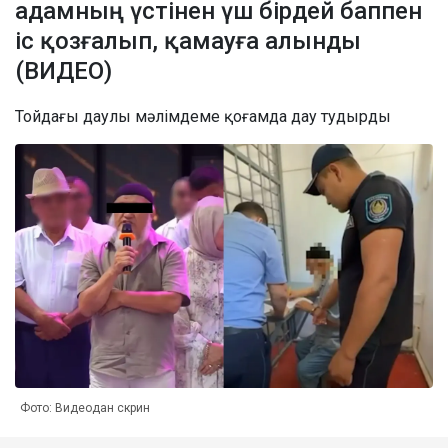
адамның үстінен үш бірдей баппен
іс қозғалып, қамауға алынды
(ВИДЕО)
Тойдағы даулы мәлімдеме қоғамда дау тудырды
Фото: Видеодан скрин