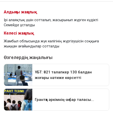
Алдыңғы жаңалық
Ірі алаяқтық үшін сотталып, жасырынып жүрген күдікті
Семейде ұсталды
Келесі жаңалық
Жамбыл облысында жүк көлігінің жүргізушісін соққыға
жыққан ағайындылар сотталды