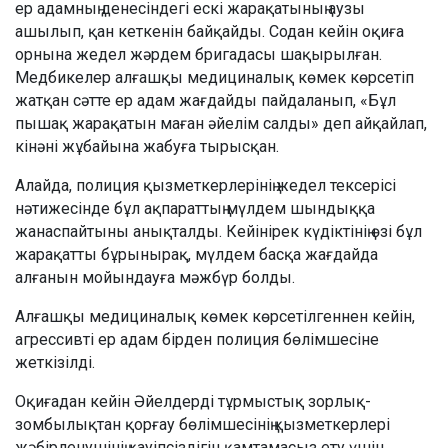
ер адамның денесіндегі ескі жарақатының аузы
ашылып, қан кеткенін байқайды. Содан кейін оқиға
орнына жедел жәрдем бригадасы шақырылған.
Медбикелер алғашқы медициналық көмек көрсетіп
жатқан сәтте ер адам жағдайды пайдаланып, «Бұл
пышақ жарақатын маған әйелім салды» деп айқайлап,
кінәні жұбайына жабуға тырысқан.
Алайда, полиция қызметкерлерінің жедел тексерісі
нәтижесінде бұл ақпараттың мүлдем шындыққа
жанаспайтыны анықталды. Кейінірек күдіктінің өзі бұл
жарақатты бұрынырақ, мүлдем басқа жағдайда
алғанын мойындауға мәжбүр болды.
Алғашқы медициналық көмек көрсетілгеннен кейін,
агрессивті ер адам бірден полиция бөлімшесіне
жеткізілді.
Оқиғадан кейін Әйелдерді тұрмыстық зорлық-
зомбылықтан қорғау бөлімшесінің қызметкерлері
жәбірленушінің қауіпсіздігін қамтамасыз ету үшін