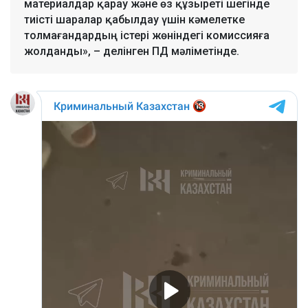
материалдар қарау және өз құзыреті шегінде
тиісті шаралар қабылдау үшін кәмелетке
толмағандардың істері жөніндегі комиссияға
жолданды», – делінген ПД мәліметінде.