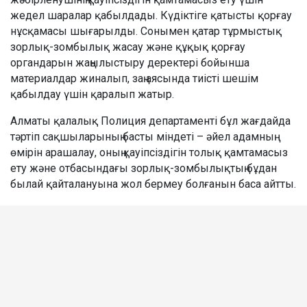
жедел шаралар қабылдады. Күдіктіге қатысты қорғау
нұсқамасы шығарылды. Сонымен қатар тұрмыстық
зорлық-зомбылық жасау және құқық қорғау
органдарын жаңылыстыру деректері бойынша
материалдар жиналып, заң аясында тиісті шешім
қабылдау үшін қаралып жатыр.
Алматы қалалық Полиция департаменті бұл жағдайда
тәртіп сақшыларының басты міндеті – әйел адамның
өмірін арашалау, оның қауіпсіздігін толық қамтамасыз
ету және отбасындағы зорлық-зомбылықтың бұдан
былай қайталануына жол бермеу болғанын баса айтты.