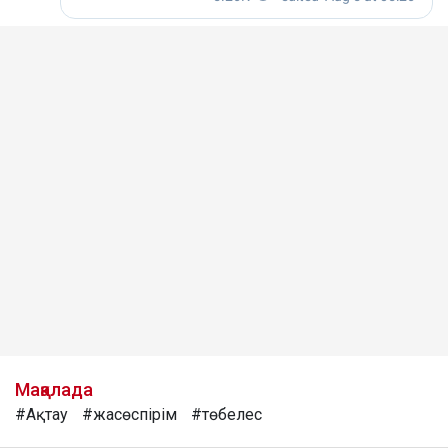
Мақалада
#Ақтау
#жасөспірім
#төбелес