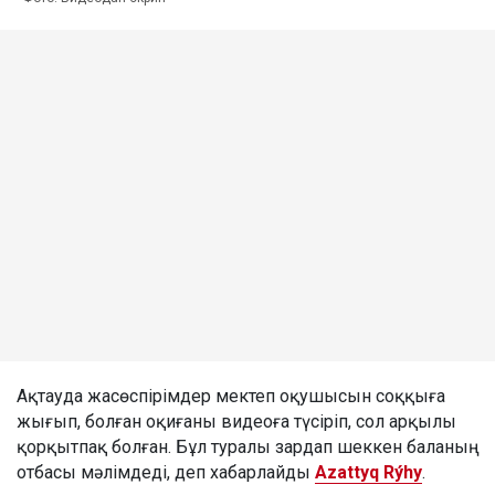
Ақтауда жасөспірімдер мектеп оқушысын соққыға
жығып, болған оқиғаны видеоға түсіріп, сол арқылы
қорқытпақ болған. Бұл туралы зардап шеккен баланың
отбасы мәлімдеді, деп хабарлайды
Azattyq Rýhy
.