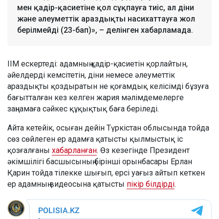
мен қадір-қасиетіне қол сұқпауға тиіс, ал діни
және әлеуметтік араздықты насихаттауға жол
берілмейді (23-бап)», – делінген хабарламада.
ІІМ ескертеді: адамның қадір-қасиетін қорлайтын,
әйелдерді кемсітетін, діни немесе әлеуметтік
араздықты қоздыратын не қоғамдық келісімді бұзуға
бағытталған кез келген жария мәлімдемелерге
заңнамаға сәйкес құқықтық баға беріледі.
Айта кетейік, осыған дейін Түркістан облысында тойда
сөз сөйлеген ер адамға қатысты қылмыстық іс
қозғалғаны
хабарланған
. Өз кезегінде Президент
әкімшілігі басшысының бірінші орынбасары Ерлан
Қарин тойда тілекке шығып, ерсі уағыз айтып кеткен
ер адамның видеосына қатысты
пікір білдірді
.