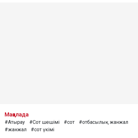
Мақалада
#Атырау
#Сот шешімі
#сот
#отбасылық жанжал
#жанжал
#сот үкімі