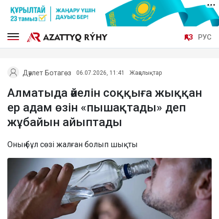
ҚАЗ
РУС
Дәулет Ботагөз
06.07.2026, 11:41
Жаңалықтар
Алматыда әйелін соққыға жыққан
ер адам өзін «пышақтады» деп
жұбайын айыптады
Оның бұл сөзі жалған болып шықты