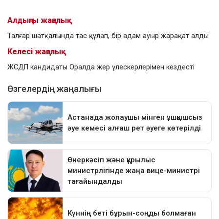
Алдыңғы жаңалық
Талғар шатқалында тас құлап, бір адам ауыр жарақат алды
Келесі жаңалық
ЖСДП кандидаты Оралда жер үлескерлерімен кездесті