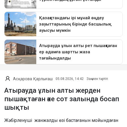
Асқарова Қарлығаш
05.08.2026, 14:42
Заң мен тәртіп
Атырауда ұлын алты жерден
пышақтаған әке сот залында босап
шықты
Жәбірленуші жанжалды өзі бастағанын мойындаған