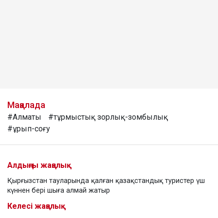
Мақалада
#Алматы
#тұрмыстық зорлық-зомбылық
#ұрып-соғу
Алдыңғы жаңалық
Қырғызстан тауларында қалған қазақстандық туристер үш
күннен бері шыға алмай жатыр
Келесі жаңалық