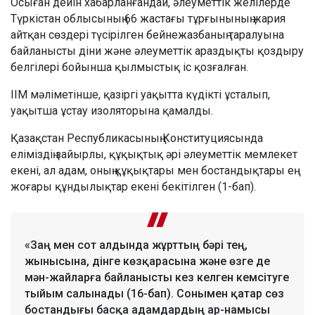
Осыған дейін хабарланғандай, әлеуметтік желілерде
Түркістан облысының 66 жастағы тұрғынының жария
айтқан сөздері түсірілген бейнежазбаның таралуына
байланысты діни және әлеуметтік араздықты қоздыру
белгілері бойынша қылмыстық іс қозғалған.
ІІМ мәліметінше, қазіргі уақытта күдікті ұсталып,
уақытша ұстау изоляторына қамалды.
Қазақстан Республикасының Конституциясында
еліміздің зайырлы, құқықтық әрі әлеуметтік мемлекет
екені, ал адам, оның құқықтары мен бостандықтары ең
жоғары құндылықтар екені бекітілген (1-бап).
«Заң мен сот алдында жұрттың бәрі тең,
жынысына, дінге көзқарасына және өзге де
мән-жайларға байланысты кез келген кемсітуге
тыйым салынады (16-бап). Сонымен қатар сөз
бостандығы басқа адамдардың ар-намысы