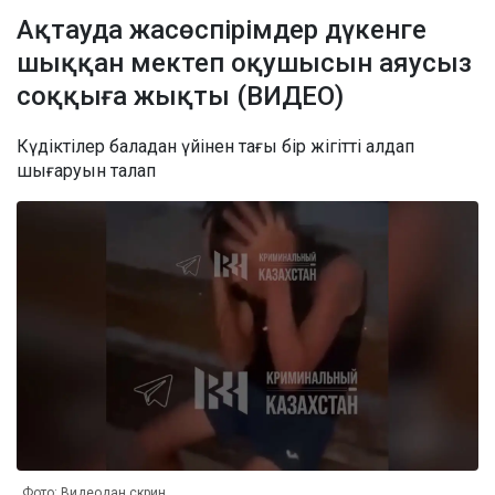
Ақтауда жасөспірімдер дүкенге
шыққан мектеп оқушысын аяусыз
соққыға жықты (ВИДЕО)
Күдіктілер баладан үйінен тағы бір жігітті алдап
шығаруын талап
Фото: Видеодан скрин