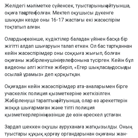
Желідегі мәліметке сүйенсек, туыстарының айтуынша,
оқиға таңертең болған. Мектеп оқушысы дүкенге
шыққан кезде оны 16-17 жастағы екі жасөспірім
тоқтатып алған.
Олардың сөзінше, күдіктілер баладан үйінен басқа бір
жігітті алдап шығаруын талап еткен. Ол бас тартқаннан
кейін жасөспірімдер оны соққыға жығып, болған
оқиғаны жәбірленушінің телефонына түсірген. Кейін бұл
видеоны әлгі жігітке жіберіп, «Егер шықпасаң, досыңды
осылай ұрамыз» деп қорқытқан.
Оқиғадан кейін жасөспірімдер ата-аналарымен бірге
учаскелік полиция қызметкеріне жеткізілген.
Жәбірленуші тараптың айтуынша, олар өз әрекеттерін
жоққа шығармаған және тіпті полиция
қызметкерлерінің көзінше де өзін өрескел ұстаған.
Зардап шеккен оқушы ауруханаға жатқызылды. Оның
туыстары құқық қорғау органдарынан оқиғаны жан-