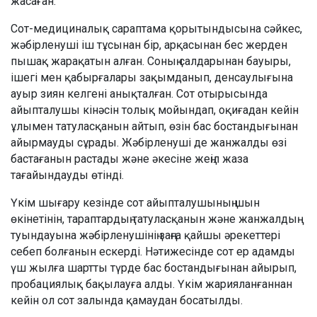
жасаған.
Сот-медициналық сараптама қорытындысына сәйкес,
жәбірленуші іш тұсынан бір, арқасынан бес жерден
пышақ жарақатын алған. Соның салдарынан бауыры,
ішегі мен қабырғалары зақымданып, денсаулығына
ауыр зиян келгені анықталған. Сот отырысында
айыпталушы кінәсін толық мойындап, оқиғадан кейін
ұлымен татуласқанын айтып, өзін бас бостандығынан
айырмауды сұрады. Жәбірленуші де жанжалды өзі
бастағанын растады және әкесіне жеңіл жаза
тағайындауды өтінді.
Үкім шығару кезінде сот айыпталушының шын
өкінетінін, тараптардың татуласқанын және жанжалдың
туындауына жәбірленушінің заңға қайшы әрекеттері
себеп болғанын ескерді. Нәтижесінде сот ер адамды
үш жылға шартты түрде бас бостандығынан айырып,
пробациялық бақылауға алды. Үкім жарияланғаннан
кейін ол сот залында қамаудан босатылды.