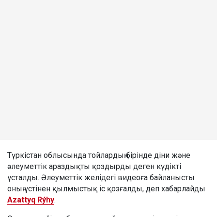
Түркістан облысында тойлардың бірінде діни және
әлеуметтік араздықты қоздырды деген күдікті
ұсталды. Әлеуметтік желідегі видеоға байланысты
оның үстінен қылмыстық іс қозғалды, деп хабарлайды
Azattyq Rýhy
.