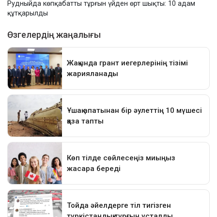
Рудныйда көпқабатты тұрғын үйден өрт шықты: 10 адам
құтқарылды