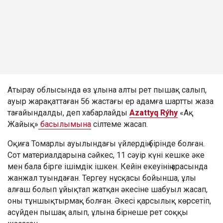
Атырау облысында өз ұлына алты рет пышақ салып,
ауыр жарақаттаған 56 жастағы ер адамға шартты жаза
тағайындалды, деп хабарлайды
Azattyq Rýhy
«Ақ
Жайық»
басылымына
сілтеме жасап.
Оқиға Томарлы ауылындағы үйлердің бірінде болған.
Сот материалдарына сәйкес, 11 сәуір күні кешке әке
мен бала бірге ішімдік ішкен. Кейін екеуінің арасында
жанжал туындаған. Тергеу нұсқасы бойынша, ұлы
алғаш болып ұйықтап жатқан әкесіне шабуыл жасап,
оны тұншықтырмақ болған. Әкесі қарсылық көрсетіп,
асүйден пышақ алып, ұлына бірнеше рет соққы