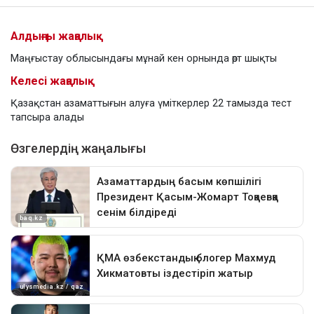
Алдыңғы жаңалық
Маңғыстау облысындағы мұнай кен орнында өрт шықты
Келесі жаңалық
Қазақстан азаматтығын алуға үміткерлер 22 тамызда тест
тапсыра алады