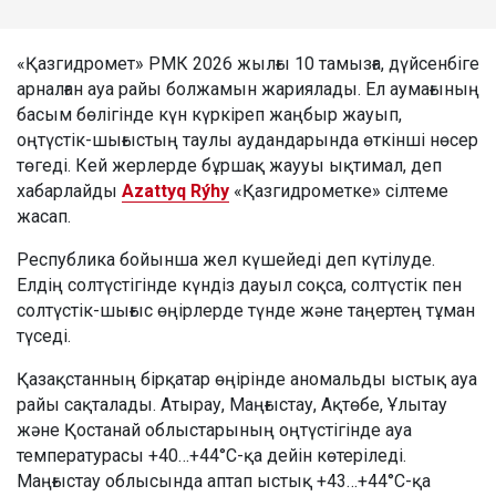
«Қазгидромет» РМК 2026 жылғы 10 тамызға, дүйсенбіге
арналған ауа райы болжамын жариялады. Ел аумағының
басым бөлігінде күн күркіреп жаңбыр жауып,
оңтүстік-шығыстың таулы аудандарында өткінші нөсер
төгеді. Кей жерлерде бұршақ жаууы ықтимал, деп
хабарлайды
Azattyq Rýhy
«Қазгидрометке» сілтеме
жасап.
Республика бойынша жел күшейеді деп күтілуде.
Елдің солтүстігінде күндіз дауыл соқса, солтүстік пен
солтүстік-шығыс өңірлерде түнде және таңертең тұман
түседі.
Қазақстанның бірқатар өңірінде аномальды ыстық ауа
райы сақталады. Атырау, Маңғыстау, Ақтөбе, Ұлытау
және Қостанай облыстарының оңтүстігінде ауа
температурасы +40…+44°C-қа дейін көтеріледі.
Маңғыстау облысында аптап ыстық +43…+44°C-қа