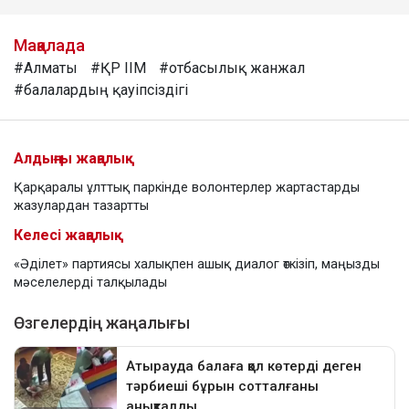
Мақалада
#Алматы
#ҚР ІІМ
#отбасылық жанжал
#балалардың қауіпсіздігі
Алдыңғы жаңалық
Қарқаралы ұлттық паркінде волонтерлер жартастарды
жазулардан тазартты
Келесі жаңалық
«Әділет» партиясы халықпен ашық диалог өткізіп, маңызды
мәселелерді талқылады