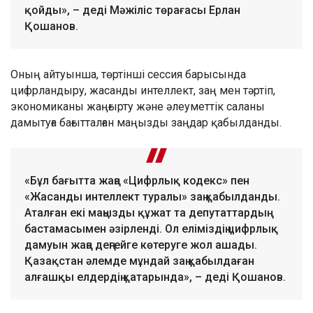
қойды», – деді Мәжіліс төрағасы Ерлан
Қошанов.
Оның айтуынша, төртінші сессия барысында
цифрландыру, жасанды интеллект, заң мен тәртіп,
экономиканы жаңғырту және әлеуметтік саланы
дамытуға бағытталған маңызды заңдар қабылданды.
«Бұл бағытта жаңа «Цифрлық кодекс» пен
«Жасанды интеллект туралы» заң қабылданды.
Аталған екі маңызды құжат та депутаттардың
бастамасымен әзірленді. Ол еліміздің цифрлық
дамуын жаңа деңгейге көтеруге жол ашады.
Қазақстан әлемде мұндай заң қабылдаған
алғашқы елдердің қатарында», – деді Қошанов.