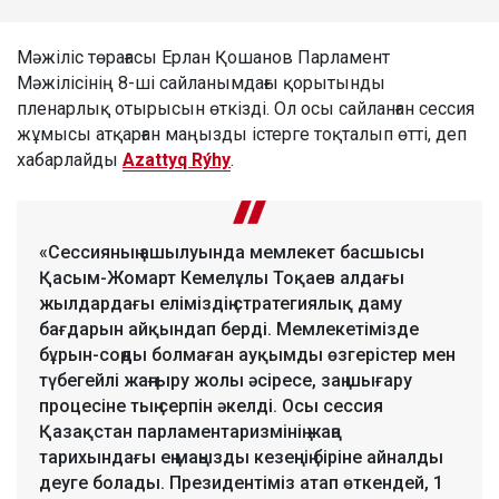
Мәжіліс төрағасы Ерлан Қошанов Парламент
Мәжілісінің 8-ші сайланымдағы қорытынды
пленарлық отырысын өткізді. Ол осы сайланған сессия
жұмысы атқарған маңызды істерге тоқталып өтті, деп
хабарлайды
Azattyq Rýhy
.
«Сессияның ашылуында мемлекет басшысы
Қасым-Жомарт Кемелұлы Тоқаев алдағы
жылдардағы еліміздің стратегиялық даму
бағдарын айқындап берді. Мемлекетімізде
бұрын-соңды болмаған ауқымды өзгерістер мен
түбегейлі жаңғыру жолы әсіресе, заң шығару
процесіне тың серпін әкелді. Осы сессия
Қазақстан парламентаризмінің жаңа
тарихындағы ең маңызды кезеңнің біріне айналды
деуге болады. Президентіміз атап өткендей, 1