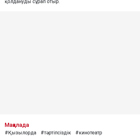
қолдануды сұрап отыр.
Мақалада
#Қызылорда
#тәртіпсіздік
#кинотеатр