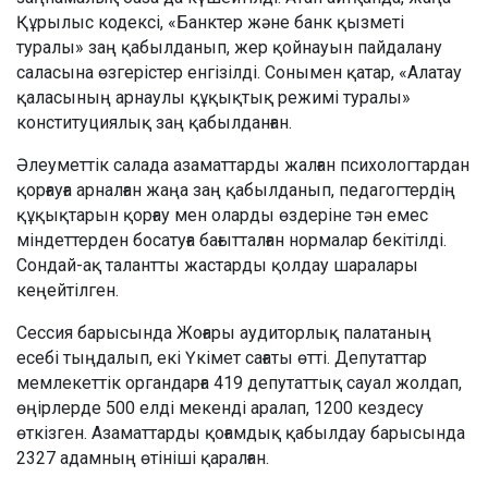
Құрылыс кодексі, «Банктер және банк қызметі
туралы» заң қабылданып, жер қойнауын пайдалану
саласына өзгерістер енгізілді. Сонымен қатар, «Алатау
қаласының арнаулы құқықтық режимі туралы»
конституциялық заң қабылданған.
Әлеуметтік салада азаматтарды жалған психологтардан
қорғауға арналған жаңа заң қабылданып, педагогтердің
құқықтарын қорғау мен оларды өздеріне тән емес
міндеттерден босатуға бағытталған нормалар бекітілді.
Сондай-ақ талантты жастарды қолдау шаралары
кеңейтілген.
Сессия барысында Жоғары аудиторлық палатаның
есебі тыңдалып, екі Үкімет сағаты өтті. Депутаттар
мемлекеттік органдарға 419 депутаттық сауал жолдап,
өңірлерде 500 елді мекенді аралап, 1200 кездесу
өткізген. Азаматтарды қоғамдық қабылдау барысында
2327 адамның өтініші қаралған.