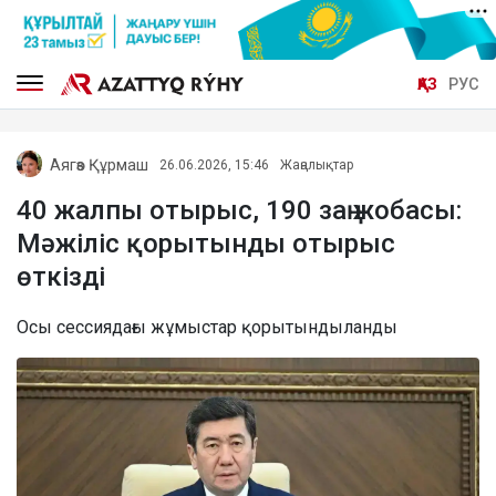
ҚАЗ
РУС
Аягөз Құрмаш
26.06.2026, 15:46
Жаңалықтар
40 жалпы отырыс, 190 заң жобасы:
Мәжіліс қорытынды отырыс
өткізді
Осы сессиядағы жұмыстар қорытындыланды