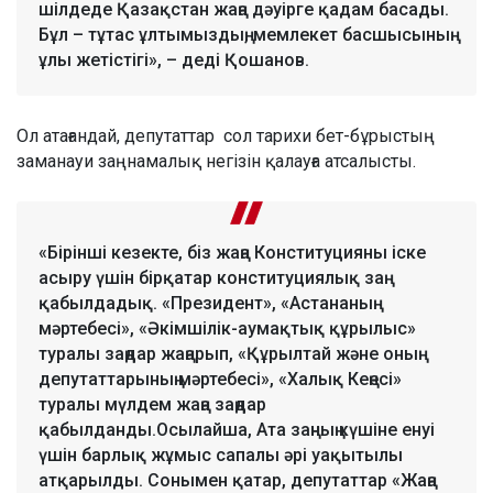
шілдеде Қазақстан жаңа дәуірге қадам басады.
Бұл – тұтас ұлтымыздың, мемлекет басшысының
ұлы жетістігі», – деді Қошанов.
Ол атағандай, депутаттар сол тарихи бет-бұрыстың
заманауи заңнамалық негізін қалауға атсалысты.
«Бірінші кезекте, біз жаңа Конституцияны іске
асыру үшін бірқатар конституциялық заң
қабылдадық. «Президент», «Астананың
мәртебесі», «Әкімшілік-аумақтық құрылыс»
туралы заңдар жаңарып, «Құрылтай және оның
депутаттарының мәртебесі», «Халық Кеңесі»
туралы мүлдем жаңа заңдар
қабылданды.Осылайша, Ата заңның күшіне енуі
үшін барлық жұмыс сапалы әрі уақытылы
атқарылды. Сонымен қатар, депутаттар «Жаңа