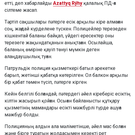
етті, деп хабарлайды
Azattyq Rýhy
қалалық ПД-ға
сілтеме жасап.
Тәртіп сақшылары пәтерге есік арқылы кіре алмаған
соң, жағдай күрделене түскен. Полицейлер терезеден
кішкентай баланы байқап, үйдегі ересектер оны
терезеге жақындатқанын анықтаған. Осылайша,
баланың өміріне қауіп төнуі мүмкін деген
алаңдаушылық туған.
Патрульдік полиция қызметкері батыл әрекетке
барып, жетінші қабатқа көтерілген. Ол балкон арқылы
бір қабат төмен түсіп, пәтерге кірген.
Кейін белгілі болғандай, пәтердегі әйел кіреберіс есіктің
кілтін жасырып қойған. Осыған байланысты құтқару
қызметінің мамандары есікті мәжбүрлі түрде ашуға
мәжбүр болды.
Полицияның алдын ала мәліметінше, әйел мас болған
және бірге тұратын жолдасымен кезекті рет