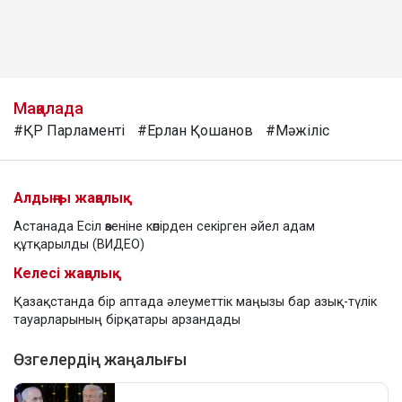
Мақалада
#ҚР Парламенті
#Ерлан Қошанов
#Мәжіліс
Алдыңғы жаңалық
Астанада Есіл өзеніне көпірден секірген әйел адам
құтқарылды (ВИДЕО)
Келесі жаңалық
Қазақстанда бір аптада әлеуметтік маңызы бар азық-түлік
тауарларының бірқатары арзандады