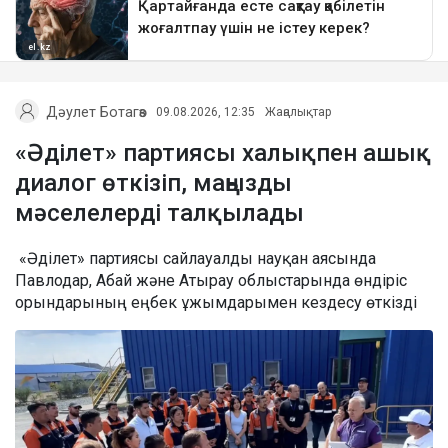
Дәулет Ботагөз
09.08.2026, 12:35
Жаңалықтар
«Әділет» партиясы халықпен ашық
диалог өткізіп, маңызды
мәселелерді талқылады
«Әділет» партиясы сайлауалды науқан аясында
Павлодар, Абай және Атырау облыстарында өндіріс
орындарының еңбек ұжымдарымен кездесу өткізді