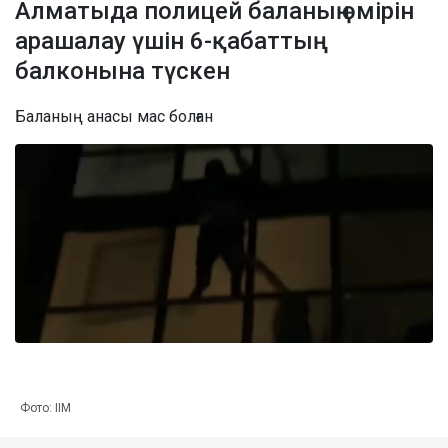
Алматыда полицей баланың өмірін
арашалау үшін 6-қабаттың
балконына түскен
Баланың анасы мас болған
Фото: ІІМ