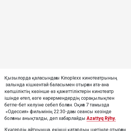
Қызылорда қаласындағы Kinoplexx кинотеатрының
залында кішкентай баласымен отырған ата-ана
көпшіліктің көзінше өз қажеттіліктерін кинотеатр
ішінде өтеп, өзге көрермендердің сорақылықпен
бетпе-бет келуіне себеп болған. Оқиға 7 тамызда
«Одессия» фильмінің 22:30-дағы сеансы кезінде
болғаны анықталды, деп хабарлайды
Azattyq Rýhy.
Куәгердің айтуынша, екінші қатардың шетінде отырған