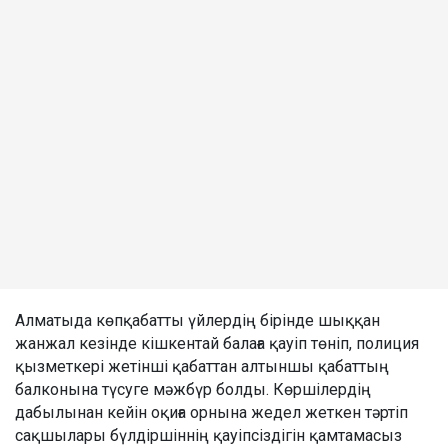
Алматыда көпқабатты үйлердің бірінде шыққан
жанжал кезінде кішкентай балаға қауіп төніп, полиция
қызметкері жетінші қабаттан алтыншы қабаттың
балконына түсуге мәжбүр болды. Көршілердің
дабылынан кейін оқиға орнына жедел жеткен тәртіп
сақшылары бүлдіршіннің қауіпсіздігін қамтамасыз