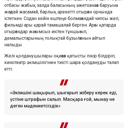
отбасы жабық залда баласының әжетханаға баруына
жағдай жасамай, барлық әрекетті отырған орнында
істеткен. Содан кейін ештеңе болмағандай чипсы жеп,
фильмді ары қарай тамашалай берген. Арғы қатарда
отырғандар жағымсыз иістен тұншығып,
демалыстарының толықтай бұзылғанын айтып
налыды.
Желі қолданушылары оқиғаға қатысты пікір білдіріп,
кинотеатр әкімшілігінен тиісті шара қолдануды талап
етті:
«Әкімшіні шақырып, шығарып жіберу керек еді,
үстіне штрафын салып. Масқара ғой, мынау не
деген мәдениетсіздік»