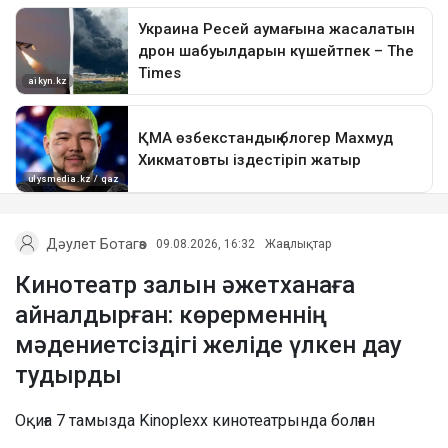
Дәулет Ботагөз
09.08.2026, 16:32
Жаңалықтар
Кинотеатр залын әжетханаға
айналдырған: көрерменнің
мәдениетсіздігі желіде үлкен дау
тудырды
Оқиға 7 тамызда Kinoplexx кинотеатрында болған