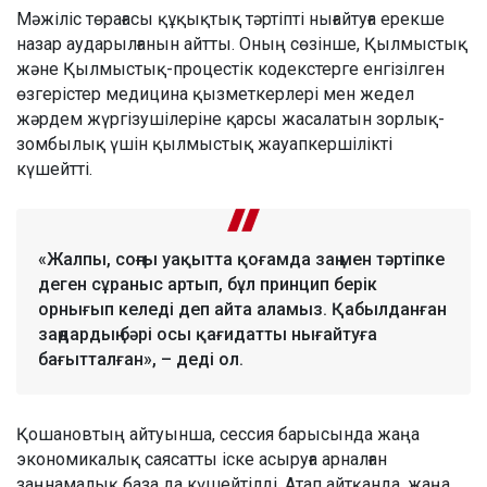
Мәжіліс төрағасы құқықтық тәртіпті нығайтуға ерекше
назар аударылғанын айтты. Оның сөзінше, Қылмыстық
және Қылмыстық-процестік кодекстерге енгізілген
өзгерістер медицина қызметкерлері мен жедел
жәрдем жүргізушілеріне қарсы жасалатын зорлық-
зомбылық үшін қылмыстық жауапкершілікті
күшейтті.
«Жалпы, соңғы уақытта қоғамда заң мен тәртіпке
деген сұраныс артып, бұл принцип берік
орнығып келеді деп айта аламыз. Қабылданған
заңдардың бәрі осы қағидатты нығайтуға
бағытталған», – деді ол.
Қошановтың айтуынша, сессия барысында жаңа
экономикалық саясатты іске асыруға арналған
заңнамалық база да күшейтілді. Атап айтқанда, жаңа