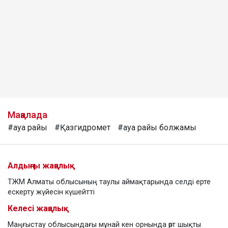
Мақалада
#ауа райы
#Қазгидромет
#ауа райы болжамы
Алдыңғы жаңалық
ТЖМ Алматы облысының таулы аймақтарында селді ерте
ескерту жүйесін күшейтті
Келесі жаңалық
Маңғыстау облысындағы мұнай кен орнында өрт шықты