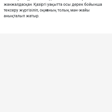
жанжалдасқан. Қазіргі уақытта осы дерек бойынша
тексеру жүргізіліп, оқиғаның толық мән-жайы
анықталып жатыр.