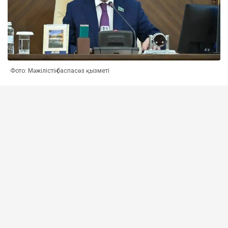
Фото: Мәжілістің баспасөз қызметі