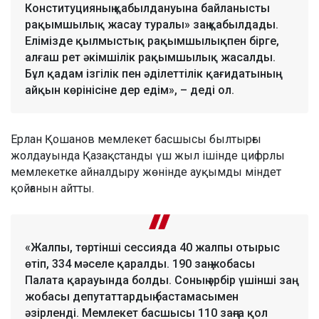
Конституцияның қабылдануына байланысты
рақымшылық жасау туралы» заң қабылдады.
Елімізде қылмыстық рақымшылықпен бірге,
алғаш рет әкімшілік рақымшылық жасалды.
Бұл қадам ізгілік пен әділеттілік қағидатының
айқын көрінісіне дер едім», – деді ол.
Ерлан Қошанов мемлекет басшысы былтырғы
жолдауында Қазақстанды үш жыл ішінде цифрлы
мемлекетке айналдыру жөнінде ауқымды міндет
қойғанын айтты.
«Жалпы, төртінші сессияда 40 жалпы отырыс
өтіп, 334 мәселе қаралды. 190 заң жобасы
Палата қарауында болды. Соның әрбір үшінші заң
жобасы депутаттардың бастамасымен
әзірленді. Мемлекет басшысы 110 заңға қол