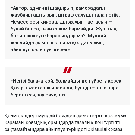
«Автор, админді шақырып, камерадағы
жазбаны аштырып, штраф салуды талап етіңіз.
Немесе осы кинозалды жауып тастасын —
бұлай болса, оған ешкім бармайды. Жұрттың
боғын иіскеуге барасыздар ма?! Мұндай
жағдайда әкімшілік шара қолданылып,
айыппұл салынуы керек»
«Негізі балаға қой, болмайды деп үйрету керек.
Қазіргі жастар жыласа да, бүлдірсе де отыра
береді саңырау сияқты»
Қоғам өкілдері мұндай бейәдеп әрекеттерге көз жұма
қарамай, қоғамдық орындарда тазалық пен тәртіпті
сақтамайтындарға айыппұл түріндегі әкімшілік жаза