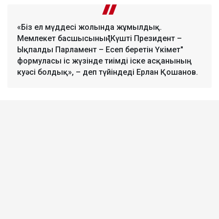
«Біз ел мүддесі жолында жұмылдық.
Мемлекет басшысының "Күшті Президент –
Ықпалды Парламент – Есеп беретін Үкімет"
формуласы іс жүзінде тиімді іске асқанының
куәсі болдық», – деп түйіндеді Ерлан Қошанов.