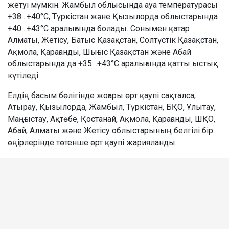
жетуі мүмкін. Жамбыл облысында ауа температурасы
+38…+40°C, Түркістан және Қызылорда облыстарында
+40…+43°C аралығында болады. Сонымен қатар
Алматы, Жетісу, Батыс Қазақстан, Солтүстік Қазақстан,
Ақмола, Қарағанды, Шығыс Қазақстан және Абай
облыстарында да +35…+43°C аралығында қатты ыстық
күтіледі.
Елдің басым бөлігінде жоғары өрт қаупі сақталса,
Атырау, Қызылорда, Жамбыл, Түркістан, БҚО, Ұлытау,
Маңғыстау, Ақтөбе, Қостанай, Ақмола, Қарағанды, ШҚО,
Абай, Алматы және Жетісу облыстарының белгілі бір
өңірлерінде төтенше өрт қаупі жарияланды.