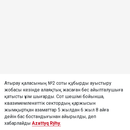
Атырау қаласының №2 соты құбырды ауыстыру
жобасы кезінде алаяқтық жасаған бес айыпталушыға
қатысты үкім шығарды. Сот шешімі бойынша,
квазимемлекеттік сектордың қаржысын
жымқыртқан азаматтар 5 жылдан 6 жыл 8 айға
дейін бас бостандығынан айырылды, деп
хабарлайды
Azattyq Rýhy.