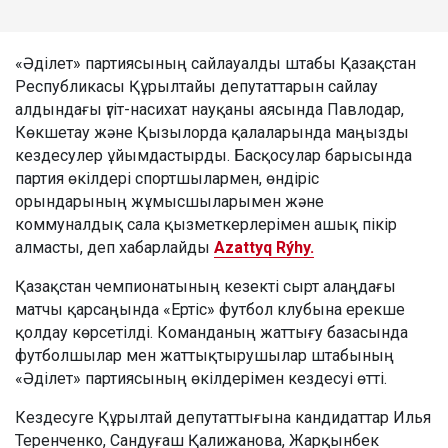
«Әділет» партиясының сайлауалды штабы Қазақстан
Республикасы Құрылтайы депутаттарын сайлау
алдындағы үгіт-насихат науқаны аясында Павлодар,
Көкшетау және Қызылорда қалаларында маңызды
кездесулер ұйымдастырды. Басқосулар барысында
партия өкілдері спортшылармен, өндіріс
орындарының жұмысшыларымен және
коммуналдық сала қызметкерлерімен ашық пікір
алмасты, деп хабарлайды
Azattyq Rýhy.
Қазақстан чемпионатының кезекті сырт алаңдағы
матчы қарсаңында «Ертіс» футбол клубына ерекше
қолдау көрсетілді. Команданың жаттығу базасында
футболшылар мен жаттықтырушылар штабының
«Әділет» партиясының өкілдерімен кездесуі өтті.
Кездесуге Құрылтай депутаттығына кандидаттар Илья
Теренченко, Сандуғаш Қалижанова, Жарқынбек