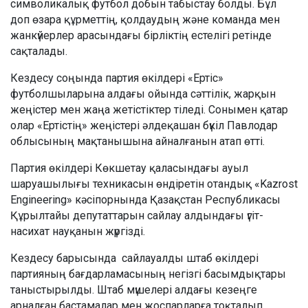
символикалық футбол добын табыстау болды. Бұл
доп өзара құрметтің, қолдаудың және команда мен
жанкүйерлер арасындағы бірліктің естелігі ретінде
сақталады.
Кездесу соңында партия өкілдері «Ертіс»
футболшыларына алдағы ойында сәттілік, жарқын
жеңістер мен жаңа жетістіктер тіледі. Сонымен қатар
олар «Ертістің» жеңістері әлдеқашан бүкіл Павлодар
облысының мақтанышына айналғанын атап өтті.
Партия өкілдері Көкшетау қаласындағы ауыл
шаруашылығы техникасын өндіретін отандық «Kazrost
Engineering» кәсіпорнында Қазақстан Республикасы
Құрылтайы депутаттарын сайлау алдындағы үгіт-
насихат науқанын жүргізді.
Кездесу барысында сайлауалды штаб өкілдері
партияның бағдарламасының негізгі басымдықтары
таныстырылды. Штаб мүшелері алдағы кезеңге
арналған бастамалар мен жоспарларға тоқталып,