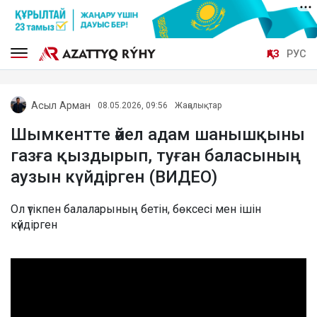
ҚАЗ
РУС
Асыл Арман
08.05.2026, 09:56
Жаңалықтар
Шымкентте әйел адам шанышқыны
газға қыздырып, туған баласының
аузын күйдірген (ВИДЕО)
Ол үтікпен балаларының бетін, бөксесі мен ішін
күйдірген