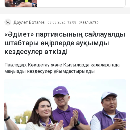
Дәулет Ботагөз
08.08.2026, 12:08
Жаңалықтар
«Әділет» партиясының сайлауалды
штабтары өңірлерде ауқымды
кездесулер өткізді
Павлодар, Көкшетау және Қызылорда қалаларында
маңызды кездесулер ұйымдастырылды