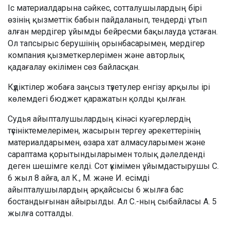
Іс материалдарына сәйкес, сотталушылардың бірі
өзінің қызметтік бабын пайдаланып, тендерді ұтып
алған мердігер ұйымды бейресми бақылауда ұстаған.
Ол тапсырыс берушінің орынбасарымен, мердігер
компания қызметкерлерімен және авторлық
қадағалау өкілімен сөз байласқан.
Күдіктілер жобаға заңсыз түзетулер енгізу арқылы ірі
көлемдегі бюджет қаражатын қолды қылған.
Судья айыпталушылардың кінәсі куәгерлердің
түсініктемелерімен, жасырын тергеу әрекеттерінің
материалдарымен, өзара хат алмасуларымен және
сараптама қорытындыларымен толық дәлелденді
деген шешімге келді. Сот үкімімен ұйымдастырушы С.
6 жыл 8 айға, ал К., М. және И. есімді
айыпталушылардың әрқайсысы 6 жылға бас
бостандығынан айырылды. Ал С.-ның сыбайласы А. 5
жылға сотталды.