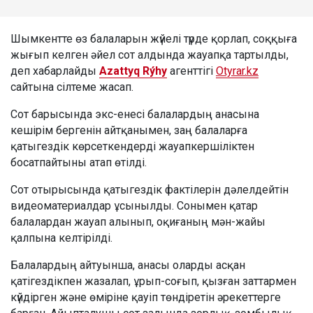
Шымкентте өз балаларын жүйелі түрде қорлап, соққыға
жығып келген әйел сот алдында жауапқа тартылды,
деп хабарлайды
Azattyq Rýhy
агенттігі
Otyrar.kz
сайтына сілтеме жасап.
Сот барысында экс-енесі балалардың анасына
кешірім бергенін айтқанымен, заң балаларға
қатыгездік көрсеткендерді жауапкершіліктен
босатпайтыны атап өтілді.
Сот отырысында қатыгездік фактілерін дәлелдейтін
видеоматериалдар ұсынылды. Сонымен қатар
балалардан жауап алынып, оқиғаның мән-жайы
қалпына келтірілді.
Балалардың айтуынша, анасы оларды асқан
қатігездікпен жазалап, ұрып-соғып, қызған заттармен
күйдірген және өміріне қауіп төндіретін әрекеттерге