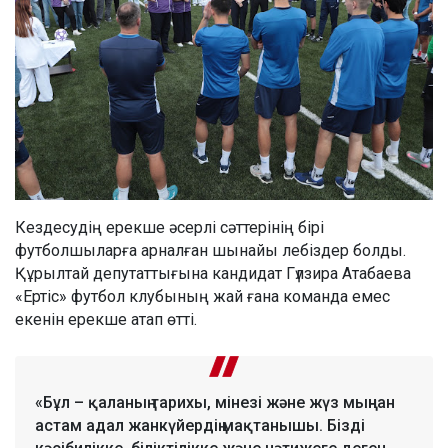
Кездесудің ерекше әсерлі сәттерінің бірі
футболшыларға арналған шынайы лебіздер болды.
Құрылтай депутаттығына кандидат Гүлзира Атабаева
«Ертіс» футбол клубының жай ғана команда емес
екенін ерекше атап өтті.
«Бұл – қаланың тарихы, мінезі және жүз мыңнан
астам адал жанкүйердің мақтанышы. Бізді