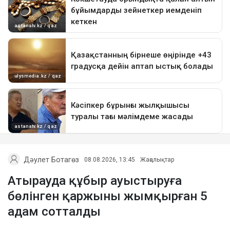
Дәулет Ботагөз
08.08.2026, 13:45
Жаңалықтар
Атырауда құбыр ауыстыруға
бөлінген қаржыны жымқырған 5
адам сотталды