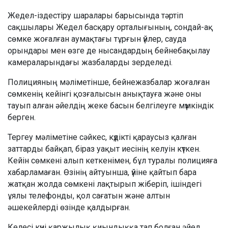
Жедел-іздестіру шаралары барысында тәртіп
сақшылары Жедел басқару орталығының, сондай-ақ
сөмке жоғалған аумақтағы тұрғын үйлер, сауда
орындары мен өзге де нысандардың бейнебақылау
камераларындағы жазбаларды зерделеді.
Полицияның мәліметінше, бейнежазбалар жоғалған
сөмкенің кейінгі қозғалысын анықтауға және оны
тауып алған әйелдің жеке басын белгілеуге мүмкіндік
берген.
Тергеу мәліметіне сәйкес, күдікті қараусыз қалған
заттарды байқап, біраз уақыт иесінің келуін күткен.
Кейін сөмкені алып кеткенімен, бұл туралы полицияға
хабарламаған. Өзінің айтуынша, үйіне қайтып бара
жатқан жолда сөмкені лақтырып жіберіп, ішіндегі
ұялы телефонды, қол сағатын және алтын
әшекейлерді өзінде қалдырған.
Келесі күні қаржылық қиындыққа тап болған әйел