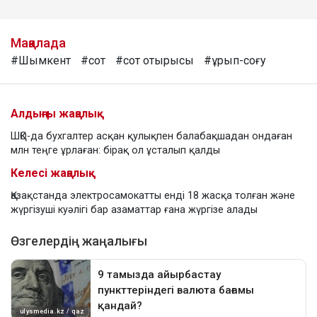
Мақалада
#Шымкент
#сот
#сот отырысы
#ұрып-соғу
Алдыңғы жаңалық
ШҚО-да бухгалтер асқан қулықпен балабақшадан ондаған
млн теңге ұрлаған: бірақ ол ұсталып қалды
Келесі жаңалық
Қазақстанда электросамокатты енді 18 жасқа толған және
жүргізуші куәлігі бар азаматтар ғана жүргізе алады