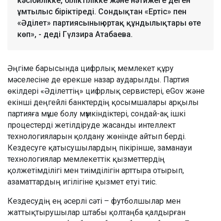
кәсібилікке, біліктілікке және нәтижеге деген
ұмтылыс біріктіреді. Сондықтан «Ертіс» пен
«Әділет» партиясының ортақ құндылықтары өте
көп», - деді Гүлзира Атабаева.
Әңгіме барысында цифрлық мемлекет құру
мәселесіне де ерекше назар аударылды. Партия
өкілдері «Әділеттің» цифрлық сервистері, eGov және
екінші деңгейлі банктердің қосымшалары арқылы
партияға мүше болу мүмкіндіктері, сондай-ақ ішкі
процестерді жетілдіруде жасанды интеллект
технологияларын қолдану жөнінде айтып берді.
Кездесуге қатысушылардың пікірінше, заманауи
технологиялар мемлекеттік қызметтердің
қолжетімділігі мен тиімділігін арттыра отырып,
азаматтардың игілігіне қызмет етуі тиіс.
Кездесудің ең әсерлі сәті – футболшылар мен
жаттықтырушылар штабы қолтаңба қалдырған