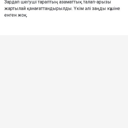
Зардап шегуші тараптың азаматтық талап-арызы
жартылай қанағаттандырылды. Үкім әлі заңды күшіне
енген жоқ.