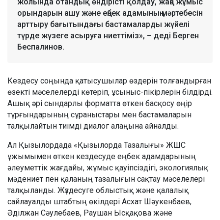
жолында отандық өндірісті қолдау, жаңа жұмыс
орындарын ашу және еңбек адамының мәртебесін
арттыру бағытындағы бастамаларды жүйелі
түрде жүзеге асыруға ниеттіміз», – деді Берген
Беспалинов.
Кездесу соңында қатысушылар өздерін толғандырған
өзекті мәселелерді көтеріп, ұсыныс-пікірлерін білдірді.
Ашық әрі сындарлы форматта өткен басқосу өңір
тұрғындарының сұраныстары мен бастамаларын
талқылайтын тиімді диалог алаңына айналды.
Ал Қызылордада «Қызылорда Тазалығы» ЖШС
ұжымымен өткен кездесуде еңбек адамдарының
әлеуметтік жағдайы, жұмыс қауіпсіздігі, экологиялық
мәдениет пен қаланың тазалығын сақтау мәселелері
талқыланды. Жүздесуге облыстық және қалалық
сайлауалды штабтың өкілдері Асхат Шәукенбаев,
Әділжан Сәулебаев, Раушан Ысқақова және