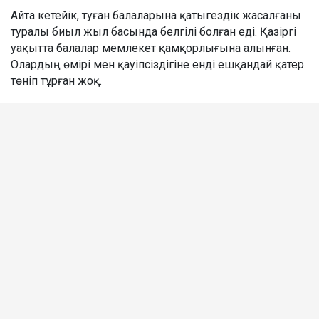
Айта кетейік, туған балаларына қатыгездік жасалғаны
туралы биыл жыл басында белгілі болған еді. Қазіргі
уақытта балалар мемлекет қамқорлығына алынған.
Олардың өмірі мен қауіпсіздігіне енді ешқандай қатер
төніп тұрған жоқ.