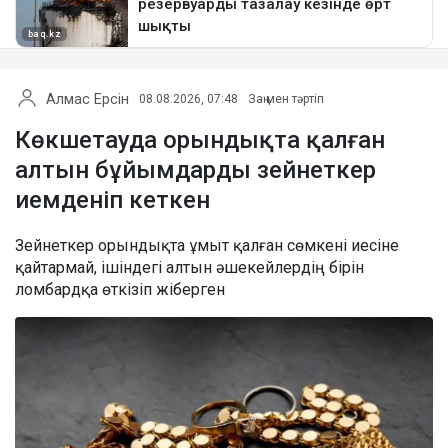
Алмас Ерсін
08.08.2026, 07:48
Заң мен тәртіп
Көкшетауда орындықта қалған
алтын бұйымдарды зейнеткер
иемденіп кеткен
Зейнеткер орындықта ұмыт қалған сөмкені иесіне
қайтармай, ішіндегі алтын әшекейлердің бірін
ломбардқа өткізіп жіберген