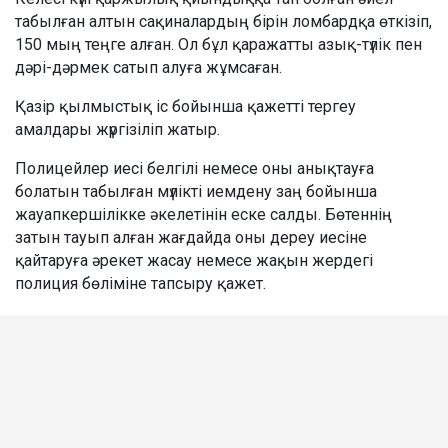
табылған алтын сақиналардың бірін ломбардқа өткізіп,
150 мың теңге алған. Ол бұл қаражатты азық-түлік пен
дәрі-дәрмек сатып алуға жұмсаған.
Қазір қылмыстық іс бойынша қажетті тергеу
амалдары жүргізіліп жатыр.
Полицейлер иесі белгілі немесе оны анықтауға
болатын табылған мүлікті иемдену заң бойынша
жауапкершілікке әкелетінін еске салды. Бөтеннің
затын тауып алған жағдайда оны дереу иесіне
қайтаруға әрекет жасау немесе жақын жердегі
полиция бөліміне тапсыру қажет.