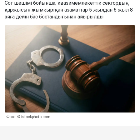
Сот шешімі бойынша, квазимемлекеттік сектордың
қаржысын жымқыртқан азаматтар 5 жылдан 6 жыл 8
айға дейін бас бостандығынан айырылды
Фото: © istockphoto.com