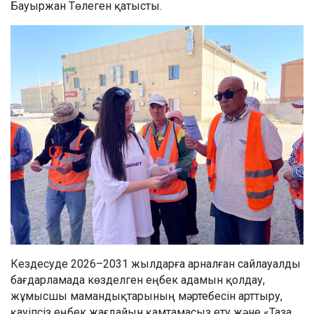
Бауыржан Төлеген қатысты.
Кездесуде 2026–2031 жылдарға арналған сайлауалды
бағдарламада көзделген еңбек адамын қолдау,
жұмысшы мамандықтарының мәртебесін арттыру,
қауіпсіз еңбек жағдайын қамтамасыз ету және «Таза