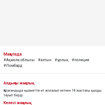
Мақалада
#Ақмола облысы
#алтын
#ұрлық
#полиция
#Ломбард
Алдыңғы жаңалық
Қарағандыда қызметтік ит жоғалып кеткен 18 жастағы қызды
тауып берді
Келесі жаңалық