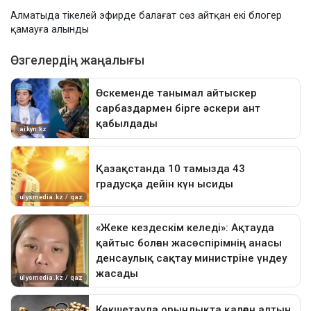
Алматыда тікелей эфирде балағат сөз айтқан екі блогер
қамауға алынды