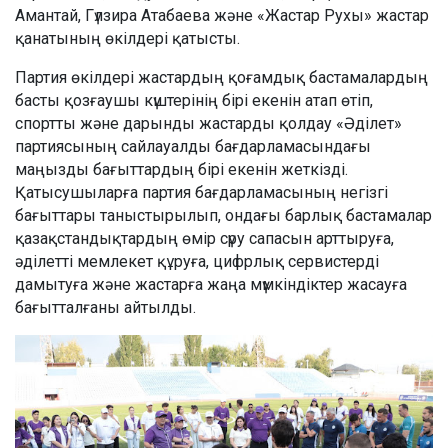
Амантай, Гүлзира Атабаева және «Жастар Рухы» жастар
қанатының өкілдері қатысты.
Партия өкілдері жастардың қоғамдық бастамалардың
басты қозғаушы күштерінің бірі екенін атап өтіп,
спортты және дарынды жастарды қолдау «Әділет»
партиясының сайлауалды бағдарламасындағы
маңызды бағыттардың бірі екенін жеткізді.
Қатысушыларға партия бағдарламасының негізгі
бағыттары таныстырылып, ондағы барлық бастамалар
қазақстандықтардың өмір сүру сапасын арттыруға,
әділетті мемлекет құруға, цифрлық сервистерді
дамытуға және жастарға жаңа мүмкіндіктер жасауға
бағытталғаны айтылды.