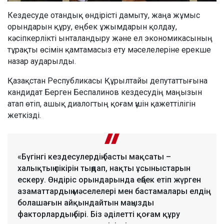
Кездесуде отандық өндірісті дамыту, жаңа жұмыс
орындарын құру, еңбек ұжымдарын қолдау,
кәсіпкерлікті ынталандыру және ел экономикасының
тұрақты өсімін қамтамасыз ету мәселелеріне ерекше
назар аударылды.
Қазақстан Республикасы Құрылтайы депутаттығына
кандидат Берген Беспалинов кездесудің маңызын
атап өтіп, ашық диалогтың қоғам үшін қажеттілігін
жеткізді.
«Бүгінгі кездесулердің басты мақсаты –
халықтың пікірін тыңдап, нақты ұсыныстарын
ескеру. Өндіріс орындарында еңбек етіп жүрген
азаматтардың мәселелері мен бастамалары елдің
болашағын айқындайтын маңызды
факторлардың бірі. Біз әділетті қоғам құру