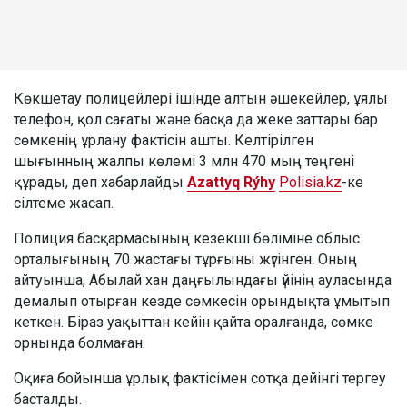
Көкшетау полицейлері ішінде алтын әшекейлер, ұялы
телефон, қол сағаты және басқа да жеке заттары бар
сөмкенің ұрлану фактісін ашты. Келтірілген
шығынның жалпы көлемі 3 млн 470 мың теңгені
құрады, деп хабарлайды
Azattyq Rýhy
Polisia.kz
-ке
сілтеме жасап.
Полиция басқармасының кезекші бөліміне облыс
орталығының 70 жастағы тұрғыны жүгінген. Оның
айтуынша, Абылай хан даңғылындағы үйінің ауласында
демалып отырған кезде сөмкесін орындықта ұмытып
кеткен. Біраз уақыттан кейін қайта оралғанда, сөмке
орнында болмаған.
Оқиға бойынша ұрлық фактісімен сотқа дейінгі тергеу
басталды.