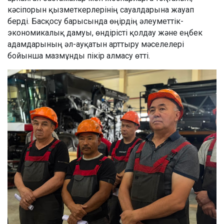
кәсіпорын қызметкерлерінің сауалдарына жауап
берді. Басқосу барысында өңірдің әлеуметтік-
экономикалық дамуы, өндірісті қолдау және еңбек
адамдарының әл-ауқатын арттыру мәселелері
бойынша мазмұнды пікір алмасу өтті.