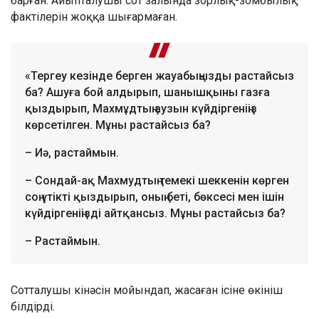
барған. Айыпталушы сот залында зорлық-зомбылық
фактілерін жоққа шығармаған.
«Тергеу кезінде берген жауабыңызды растайсыз
ба? Ашуға бой алдырып, шанышқыны газға
қыздырып, Махмұдтың аузын күйдіргеніңіз
көрсетілген. Мұны растайсыз ба?
– Иә, растаймын.
– Сондай-ақ Махмудтың темекі шеккенін көрген
соң үтікті қыздырып, оның беті, бөксесі мен ішін
күйдіргеніңізді айтқансыз. Мұны растайсыз ба?
– Растаймын.
Сотталушы кінәсін мойындап, жасаған ісіне өкініш
білдірді.