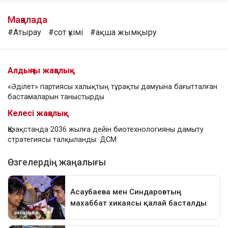
Мақалада
#Атырау
#сот үкімі
#ақша жымқыру
Алдыңғы жаңалық
«Әділет» партиясы халықтың тұрақты дамуына бағытталған
бастамаларын таныстырды
Келесі жаңалық
Қазақстанда 2036 жылға дейін биотехнологияны дамыту
стратегиясы талқыланды: ДСМ