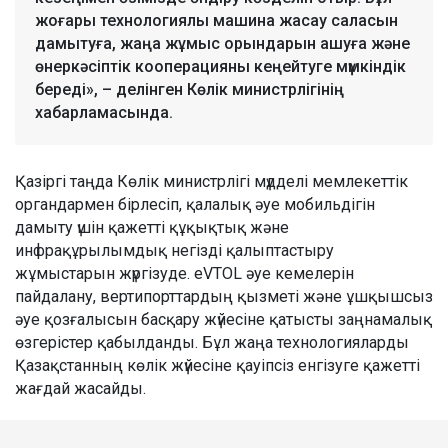
жоғары технологиялы машина жасау саласын
дамытуға, жаңа жұмыс орындарын ашуға және
өнеркәсіптік кооперацияны кеңейтуге мүмкіндік
береді», – делінген Көлік министрлігінің
хабарламасында.
Қазіргі таңда Көлік министрлігі мүдделі мемлекеттік
органдармен бірлесіп, қалалық әуе мобильдігін
дамыту үшін қажетті құқықтық және
инфрақұрылымдық негізді қалыптастыру
жұмыстарын жүргізуде. eVTOL әуе кемелерін
пайдалану, вертипорттардың қызметі және ұшқышсыз
әуе қозғалысын басқару жүйесіне қатысты заңнамалық
өзгерістер қабылданды. Бұл жаңа технологияларды
Қазақстанның көлік жүйесіне қауіпсіз енгізуге қажетті
жағдай жасайды.