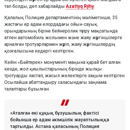
тап болды, деп хабарлайды
Azattyq Rýhy
.
Қалалық Полиция департаментінің мәліметінше, 35
жастағы ер адам елордадағы ойын-сауық
орындарының біріне бейнеролик түсіру мақсатында
атпен автомобиль жолымен және жаяу жүргіншілерге
арналған тротуарлармен жүріп, жаяу жүргіншілердің
қозғалысына кедергі келтірген.
Кейін «Бәйтерек» монументі маңына қарай бет алған
кезде, жол қиылыстарының бірінде жылқы
тротуарды ластап, жасыл желектерге зақым келтірген.
Осылайша абаттандыру саласындағы заңнама
талаптары бұзылған.
«Аталған екі құқық бұзушылық фактісі
бойынша ер адам әкімшілік жауаптылыққа
тартылды. Астана қаласының Полиция