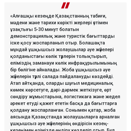
«Алғашқы кезеңде Қазақстанның табиғи,
мәдени және тарихи көрікті жерлері үстімен
ұзақтығы 5-30 минут болатын
демонстрациялық және туристік бағыттарды
іске қосу жоспарланып отыр. Болашақта
мұндай ұшқышсыз жолаушылар әуе жүйелері
қолданыстағы көлік түрлерін толықтырып,
еліміздің заманауи көлік инфрақұрылымының
бір бөлігіне айналады. Жоба ұшқышсыз әуе
жүйелерін түрлі салада пайдалануды көздейді.
Атап айтқанда, оларды шұғыл медициналық
көмек көрсетуге, дәрі-дәрмек жеткізуге, өрт
сөндіру жұмыстарына, логистикаға және жедел
әрекет етуді қажет ететін басқа да бағыттарға
қолдану жоспарланған. Сонымен қатар, жоба
аясында Қазақстанда жолаушыларға арналған
ұшқышсыз әуе жүйелерінің өндірісін кезең-
кезеңімен өзімізде өндіру көзделіп отыр. Бұл