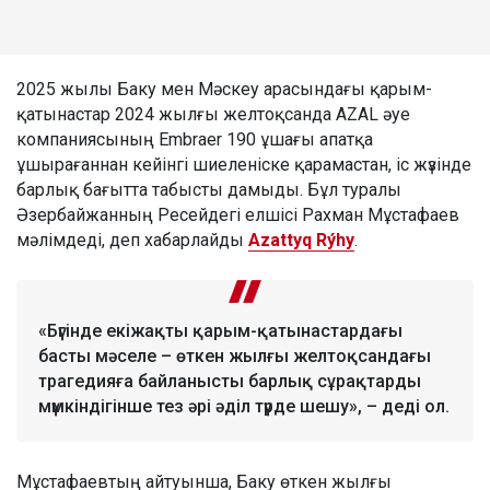
2025 жылы Баку мен Мәскеу арасындағы қарым-
қатынастар 2024 жылғы желтоқсанда AZAL әуе
компаниясының Embraer 190 ұшағы апатқа
ұшырағаннан кейінгі шиеленіске қарамастан, іс жүзінде
барлық бағытта табысты дамыды. Бұл туралы
Әзербайжанның Ресейдегі елшісі Рахман Мұстафаев
мәлімдеді, деп хабарлайды
Azattyq Rýhy
.
«Бүгінде екіжақты қарым-қатынастардағы
басты мәселе – өткен жылғы желтоқсандағы
трагедияға байланысты барлық сұрақтарды
мүмкіндігінше тез әрі әділ түрде шешу», – деді ол.
Мұстафаевтың айтуынша, Баку өткен жылғы