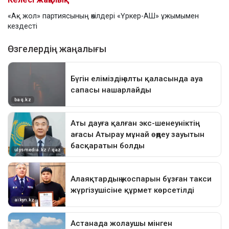
«Ақ жол» партиясының өкілдері «Үркер-АШ» ұжымымен
кездесті