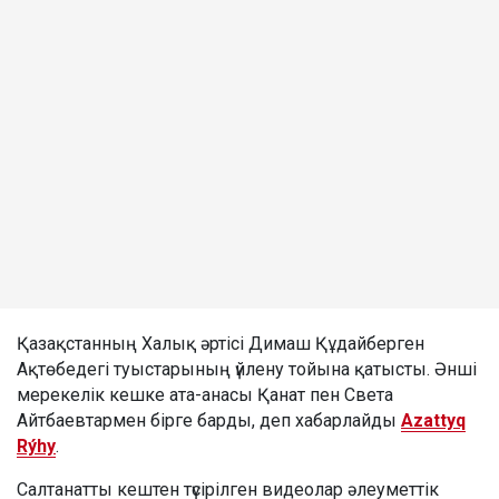
Қазақстанның Халық әртісі Димаш Құдайберген
Ақтөбедегі туыстарының үйлену тойына қатысты. Әнші
мерекелік кешке ата-анасы Қанат пен Света
Айтбаевтармен бірге барды, деп хабарлайды
Azattyq
Rýhy
.
Салтанатты кештен түсірілген видеолар әлеуметтік