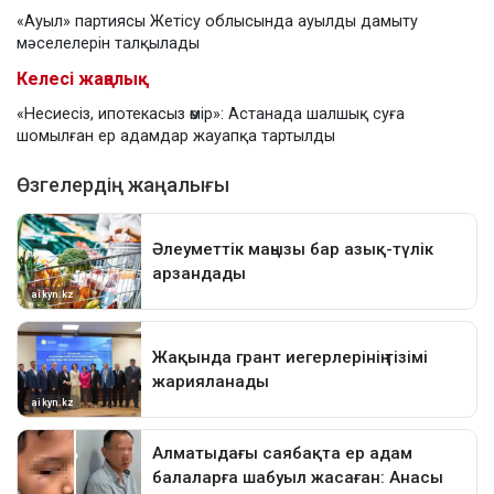
«Ауыл» партиясы Жетісу облысында ауылды дамыту
мәселелерін талқылады
Келесі жаңалық
«Несиесіз, ипотекасыз өмір»: Астанада шалшық суға
шомылған ер адамдар жауапқа тартылды