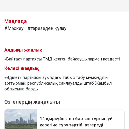
Мақалада
#Мәскеу
#терезеден құлау
Алдыңғы жаңалық
«Байтақ» партиясы ТМД келген байқаушылармен кездесті
Келесі жаңалық
«Әділет» партиясы ауылдағы табыс табу мүмкіндігін
арттырмақ: республикалық сайлауалды штаб Жамбыл
облысына барды