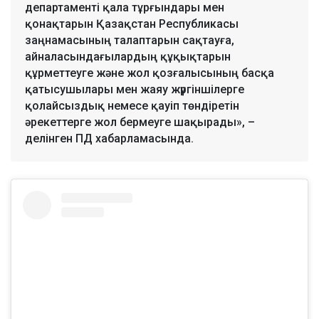
департаменті қала тұрғындары мен
қонақтарын Қазақстан Республикасы
заңнамасының талаптарын сақтауға,
айналасындағылардың құқықтарын
құрметтеуге және жол қозғалысының басқа
қатысушылары мен жаяу жүргіншілерге
қолайсыздық немесе қауіп төндіретін
әрекеттерге жол бермеуге шақырады», –
делінген ПД хабарламасында.