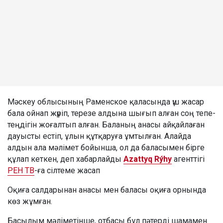
Мәскеу облысының Раменское қаласында үш жасар
бала ойнап жүріп, терезе алдына шығып алған соң тепе-
теңдігін жоғалтып алған. Баланың анасы айқайлаған
дауысты естіп, ұлын құтқаруға ұмтылған. Алайда
алдын ала мәлімет бойынша, ол да баласымен бірге
құлап кеткен, деп хабарлайды
Azattyq Rýhy
агенттігі
РЕН ТВ
-ға сілтеме жасап
Оқиға салдарынан анасы мен баласы оқиға орнында
көз жұмған.
Басылым мәліметінше, отбасы бұл пәтерді шамамен