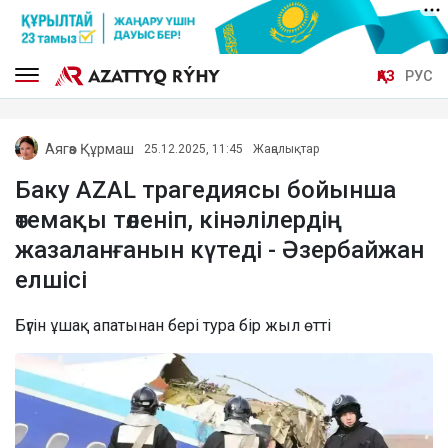
ҚАЗ
РУС
Аягөз Құрмаш
25.12.2025, 11:45
Жаңалықтар
Баку AZAL трагедиясы бойынша
өтемақы төленіп, кінәлілердің
жазаланғанын күтеді - Әзербайжан
елшісі
Бүгін ұшақ апатынан бері тура бір жыл өтті