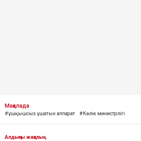
Мақалада
#ұшқышсыз ұшатын аппарат
#Көлік министрлігі
Алдыңғы жаңалық