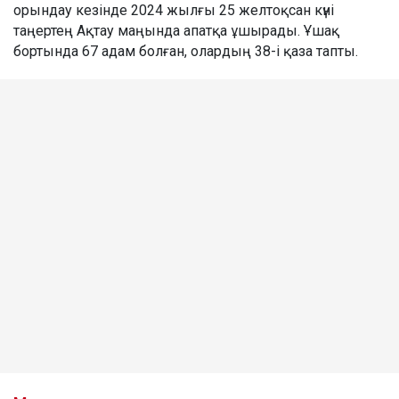
орындау кезінде 2024 жылғы 25 желтоқсан күні
таңертең Ақтау маңында апатқа ұшырады. Ұшақ
бортында 67 адам болған, олардың 38-і қаза тапты.