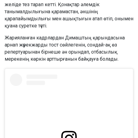
желіде тез тарап кетті. Қонақтар әлемдік
танымалдылығына қарамастан, әншінің
қарапайымдылығы мен ашықтығын атап өтіп, онымен
қуана суретке түсті.
Жарияланған кадрлардан Димаштың қарындасына
арнап жүрекжарды тост сөйлегенін, сондай-ақ өз
репертуарынан бірнеше ән орындап, отбасылық
мерекенің көркін арттырғанын байқауға болады.