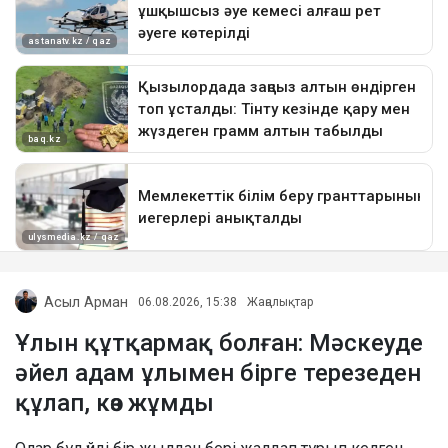
Асыл Арман
06.08.2026, 15:38
Жаңалықтар
Ұлын құтқармақ болған: Мәскеуде
әйел адам ұлымен бірге терезеден
құлап, көз жұмды