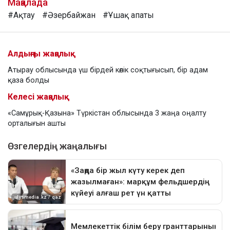
Мақалада
#Ақтау
#Әзербайжан
#Ұшақ апаты
Алдыңғы жаңалық
Атырау облысында үш бірдей көлік соқтығысып, бір адам
қаза болды
Келесі жаңалық
«Самұрық-Қазына» Түркістан облысында 3 жаңа оңалту
орталығын ашты