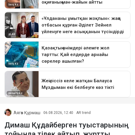
Аягөз Құрмаш
06.08.2026, 12:40
AR trend
Димаш Құдайберген туыстарының
тойында тілек айтып, жұртты