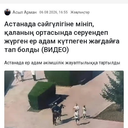
Асыл Арман
06.08.2026, 16:55
Жаңалықтар
Астанада сәйгүлігіне мініп,
қаланың ортасында серуендеп
жүрген ер адам күтпеген жағдайға
тап болды (ВИДЕО)
Астанада ер адам әкімшілік жауаптылыққа тартылды