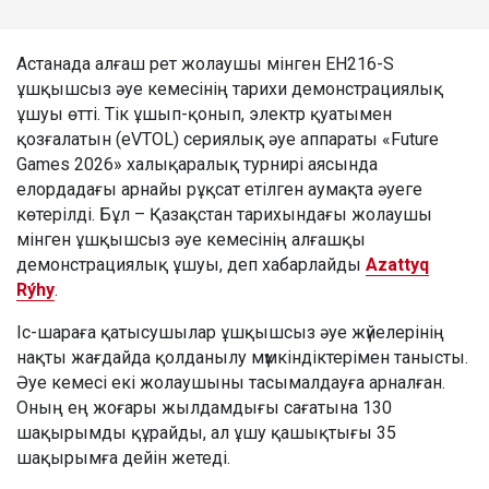
Астанада алғаш рет жолаушы мінген EH216-S
ұшқышсыз әуе кемесінің тарихи демонстрациялық
ұшуы өтті. Тік ұшып-қонып, электр қуатымен
қозғалатын (eVTOL) сериялық әуе аппараты «Future
Games 2026» халықаралық турнирі аясында
елордадағы арнайы рұқсат етілген аумақта әуеге
көтерілді. Бұл – Қазақстан тарихындағы жолаушы
мінген ұшқышсыз әуе кемесінің алғашқы
демонстрациялық ұшуы, деп хабарлайды
Azattyq
Rýhy
.
Іс-шараға қатысушылар ұшқышсыз әуе жүйелерінің
нақты жағдайда қолданылу мүмкіндіктерімен танысты.
Әуе кемесі екі жолаушыны тасымалдауға арналған.
Оның ең жоғары жылдамдығы сағатына 130
шақырымды құрайды, ал ұшу қашықтығы 35
шақырымға дейін жетеді.