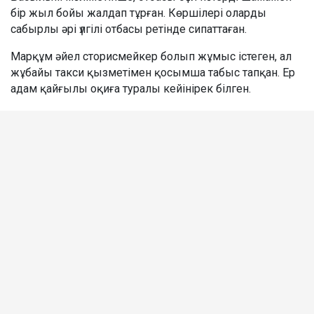
бір жыл бойы жалдап тұрған. Көршілері оларды
сабырлы әрі үлгілі отбасы ретінде сипаттаған.
Марқұм әйел сторисмейкер болып жұмыс істеген, ал
жұбайы такси қызметімен қосымша табыс тапқан. Ер
адам қайғылы оқиға туралы кейінірек білген.