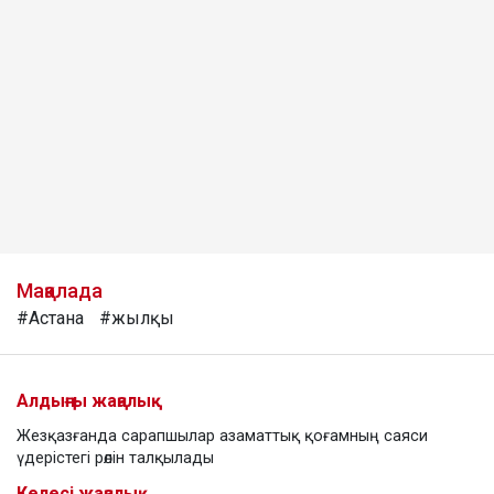
Мақалада
#Астана
#жылқы
Алдыңғы жаңалық
Жезқазғанда сарапшылар азаматтық қоғамның саяси
үдерістегі рөлін талқылады
Келесі жаңалық