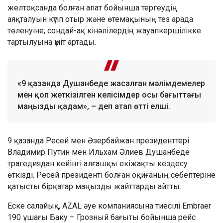
желтоқсанда болған апат бойынша тергеудің
аяқталуын күтіп отыр және өтемақының тез арада
төленуіне, сондай-ақ кінәлілердің жауапкершілікке
тартылуына үміт артады.
«9 қазанда Душанбеде жасалған мәлімдемелер
мен қол жеткізілген келісімдер осы бағыттағы
маңызды қадам», – деп атап өтті елші.
9 қазанда Ресей мен Әзербайжан президенттері
Владимир Путин мен Ильхам Әлиев Душанбеде
трагедиядан кейінгі алғашқы екіжақты кездесу
өткізді. Ресей президенті болған оқиғаның себептеріне
қатысты бірқатар маңызды жайттарды айтты.
Еске салайық, AZAL әуе компаниясына тиесілі Embraer
190 ұшағы Баку – Грозный бағыты бойынша рейс