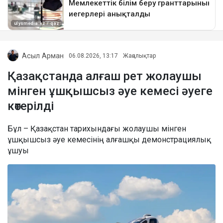
Асыл Арман
06.08.2026, 13:17
Жаңалықтар
Қазақстанда алғаш рет жолаушы
мінген ұшқышсыз әуе кемесі әуеге
көтерілді
Бұл – Қазақстан тарихындағы жолаушы мінген
ұшқышсыз әуе кемесінің алғашқы демонстрациялық
ұшуы