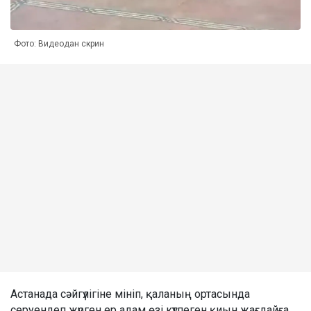
Фото: Видеодан скрин
Астанада сәйгүлігіне мініп, қаланың ортасында
серуендеп жүрген ер адам өзі күтпеген қиын жағдайға