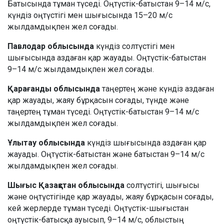
Батысында тұман түседі. Оңтүстік-батыстан 9–14 м/с,
күндіз оңтүстігі мен шығысында 15–20 м/с
жылдамдықпен жел соғады.
Павлодар облысында
күндіз солтүстігі мен
шығысында аздаған қар жауады. Оңтүстік-батыстан
9–14 м/с жылдамдықпен жел соғады.
Қарағанды облысында
таңертең және күндіз аздаған
қар жауады, жаяу бұрқасын соғады, түнде және
таңертең тұман түседі. Оңтүстік-батыстан 9–14 м/с
жылдамдықпен жел соғады.
Ұлытау облысында
күндіз шығысында аздаған қар
жауады. Оңтүстік-батыстан және батыстан 9–14 м/с
жылдамдықпен жел соғады.
Шығыс Қазақстан облысында
солтүстігі, шығысы
және оңтүстігінде қар жауады, жаяу бұрқасын соғады,
кей жерлерде тұман түседі. Оңтүстік-шығыстан
оңтүстік-батысқа ауысып, 9–14 м/с, облыстың