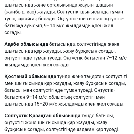
шығысында және орталығында жауын-шашын
(жаңбыр, қар) жауады. Солтүстік-шығысында тұман
түсіп, көктайғақ болады. Оңтүстік-шығыстан оңтүстік-
батысқа ауысып, 9–14 м/с жылдамдықпен жел
соғады.
Ақтөбе облысында
батысында, солтүстігінде және
шығысында қар жауады, жаяу бұрқасын соғады,
оңтүстігінде тұман түседі. Оңтүстік-батыстан 7–12 м/с
жылдамдықпен жел соғады.
Қостанай облысында
түнде және таңертең солтүстігі
мен шығысында қар жауады, жаяу бұрқасын соғады,
батысы мен солтүстігінде тұман түседі. Оңтүстік-
батыстан 9–14 м/с, облыстың солтүстігі мен
шығысында 15–20 м/с жылдамдықпен жел соғады.
Солтүстік Қазақстан облысында
түнде батысы,
оңтүстігі және шығысында қар жауады, жаяу
бұрқасын соғады, солтүстігінде аздаған қар түседі.