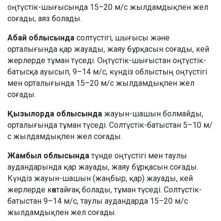
оңтүстік-шығысында 15–20 м/с жылдамдықпен жел
соғады, аяз болады.
Абай облысында
солтүстігі, шығысы және
орталығында қар жауады, жаяу бұрқасын соғады, кей
жерлерде тұман түседі. Оңтүстік-шығыстан оңтүстік-
батысқа ауысып, 9–14 м/с, күндіз облыстың оңтүстігі
мен орталығында 15–20 м/с жылдамдықпен жел
соғады.
Қызылорда облысында
жауын-шашын болмайды,
орталығында тұман түседі. Солтүстік-батыстан 5–10 м/
с жылдамдықпен жел соғады.
Жамбыл облысында
түнде оңтүстігі мен таулы
аудандарында қар жауады, жаяу бұрқасын соғады.
Күндіз жауын-шашын (жаңбыр, қар) жауады, кей
жерлерде көктайғақ болады, тұман түседі. Солтүстік-
батыстан 9–14 м/с, таулы аудандарда 15–20 м/с
жылдамдықпен жел соғады.