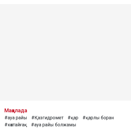
Мақалада
#ауа райы
#Қазгидромет
#қар
#қарлы боран
#көктайғақ
#ауа райы болжамы