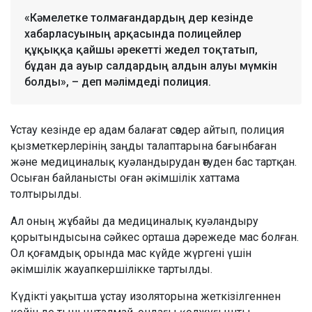
«Кәмелетке толмағандардың дер кезінде
хабарласуының арқасында полицейлер
құқыққа қайшы әрекетті жедел тоқтатып,
бұдан да ауыр салдардың алдын алуы мүмкін
болды», – деп мәлімдеді полиция.
Ұстау кезінде ер адам балағат сөздер айтып, полиция
қызметкерлерінің заңды талаптарына бағынбаған
және медициналық куәландырудан өтуден бас тартқан.
Осыған байланысты оған әкімшілік хаттама
толтырылды.
Ал оның жұбайы да медициналық куәландыру
қорытындысына сәйкес орташа дәрежеде мас болған.
Ол қоғамдық орында мас күйде жүргені үшін
әкімшілік жауапкершілікке тартылды.
Күдікті уақытша ұстау изоляторына жеткізілгеннен