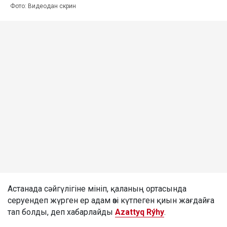
Фото: Видеодан скрин
Астанада сәйгүлігіне мініп, қаланың ортасында
серуендеп жүрген ер адам өзі күтпеген қиын жағдайға
тап болды, деп хабарлайды
Azattyq Rýhy
.