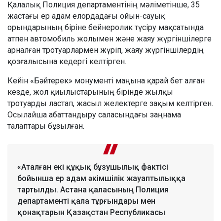
Қалалық Полиция департаментінің мәліметінше, 35
жастағы ер адам елордадағы ойын-сауық
орындарының біріне бейнеролик түсіру мақсатында
атпен автомобиль жолымен және жаяу жүргіншілерге
арналған тротуарлармен жүріп, жаяу жүргіншілердің
қозғалысына кедергі келтірген.
Кейін «Бәйтерек» монументі маңына қарай бет алған
кезде, жол қиылыстарының бірінде жылқы
тротуарды ластап, жасыл желектерге зақым келтірген.
Осылайша абаттандыру саласындағы заңнама
талаптары бұзылған.
«Аталған екі құқық бұзушылық фактісі
бойынша ер адам әкімшілік жауаптылыққа
тартылды. Астана қаласының Полиция
департаменті қала тұрғындары мен
қонақтарын Қазақстан Республикасы