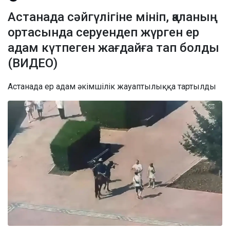
Астанада сәйгүлігіне мініп, қаланың
ортасында серуендеп жүрген ер
адам күтпеген жағдайға тап болды
(ВИДЕО)
Астанада ер адам әкімшілік жауаптылыққа тартылды