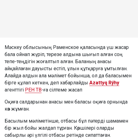
Мәскеу облысының Раменское қаласында үш жасар
бала ойнап жүріп, терезе алдына шығып алған соң
тепе-теңдігін жоғалтып алған. Баланың анасы
айқайлаған дауысты естіп, ұлын құтқаруға ұмтылған.
Алайда алдын ала мәлімет бойынша, ол да баласымен
бірге құлап кеткен, деп хабарлайды
Azattyq Rýhy
агенттігі
РЕН ТВ
-ға сілтеме жасап
Оқиға салдарынан анасы мен баласы оқиға орнында
көз жұмған.
Басылым мәліметінше, отбасы бұл пәтерді шамамен
бір жыл бойы жалдап тұрған. Көршілері оларды
сабырлы әрі үлгілі отбасы ретінде сипаттаған.