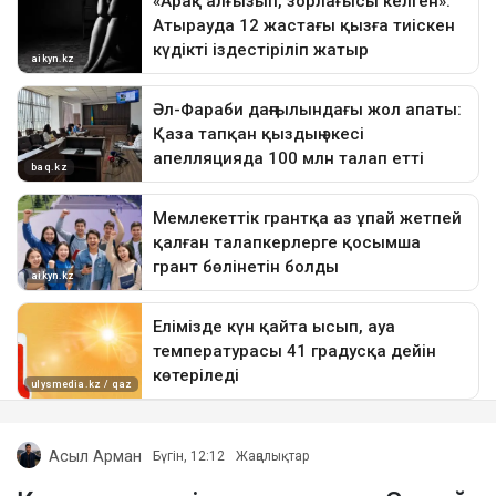
Асыл Арман
Бүгін, 12:12
Жаңалықтар