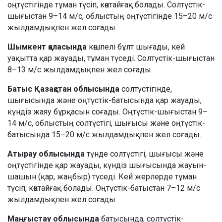
оңтүстігінде тұман түсіп, көктайғақ болады. Солтүстік-
шығыстан 9–14 м/с, облыстың оңтүстігінде 15–20 м/с
жылдамдықпен жел соғады.
Шымкент қаласында
көшпелі бұлт шығады, кей
уақытта қар жауады, тұман түседі. Солтүстік-шығыстан
8–13 м/с жылдамдықпен жел соғады.
Батыс Қазақстан облысында
солтүстігінде,
шығысында және оңтүстік-батысында қар жауады,
күндіз жаяу бұрқасын соғады. Оңтүстік-шығыстан 9–
14 м/с, облыстың солтүстігі, шығысы және оңтүстік-
батысында 15–20 м/с жылдамдықпен жел соғады.
Атырау облысында
түнде солтүстігі, шығысы және
оңтүстігінде қар жауады, күндіз шығысында жауын-
шашын (қар, жаңбыр) түседі. Кей жерлерде тұман
түсіп, көктайғақ болады. Оңтүстік-батыстан 7–12 м/с
жылдамдықпен жел соғады.
Маңғыстау облысында
батысында, солтүстік-