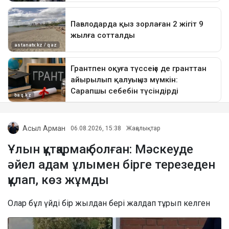
Асыл Арман
06.08.2026, 15:38
Жаңалықтар
Ұлын құтқармақ болған: Мәскеуде
әйел адам ұлымен бірге терезеден
құлап, көз жұмды
Олар бұл үйді бір жылдан бері жалдап тұрып келген