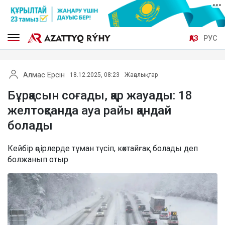
ҚАЗ
РУС
Алмас Ерсін
18.12.2025, 08:23
Жаңалықтар
Бұрқасын соғады, қар жауады: 18
желтоқсанда ауа райы қандай
болады
Кейбір өңірлерде тұман түсіп, көктайғақ болады деп
болжанып отыр