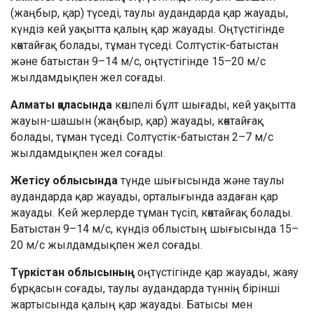
(жаңбыр, қар) түседі, таулы аудандарда қар жауады,
күндіз кей уақытта қалың қар жауады. Оңтүстігінде
көктайғақ болады, тұман түседі. Солтүстік-батыстан
және батыстан 9–14 м/с, оңтүстігінде 15–20 м/с
жылдамдықпен жел соғады.
Алматы қаласында
көшпелі бұлт шығады, кей уақытта
жауын-шашын (жаңбыр, қар) жауады, көктайғақ
болады, тұман түседі. Солтүстік-батыстан 2–7 м/с
жылдамдықпен жел соғады.
Жетісу облысында
түнде шығысында және таулы
аудандарда қар жауады, орталығында аздаған қар
жауады. Кей жерлерде тұман түсіп, көктайғақ болады.
Батыстан 9–14 м/с, күндіз облыстың шығысында 15–
20 м/с жылдамдықпен жел соғады.
Түркістан облысының
оңтүстігінде қар жауады, жаяу
бұрқасын соғады, таулы аудандарда түннің бірінші
жартысында қалың қар жауады. Батысы мен