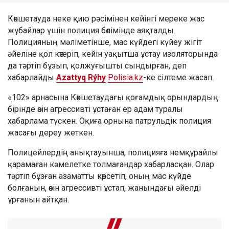
Көкшетауда неке қию рәсімінен кейінгі мереке жас
жұбайлар үшін полиция бөлімінде аяқталды.
Полицияның мәліметінше, мас күйдегі күйеу жігіт
әйеліне қол көтеріп, кейін уақытша ұстау изоляторында
да тәртіп бұзып, қолжуғышты сындырған, деп
хабарлайды
Azattyq Rýhy
Polisia.kz
-ке сілтеме жасап.
«102» арнасына Көкшетаудағы қоғамдық орындардың
бірінде өзін агрессивті ұстаған ер адам туралы
хабарлама түскен. Оқиға орнына патрульдік полиция
жасағы дереу жеткен.
Полицейлердің анықтауынша, полицияға немқұрайлы
қарамаған кәмелетке толмағандар хабарласқан. Олар
тәртіп бұзған азаматты көрсетіп, оның мас күйде
болғанын, өзін агрессивті ұстап, жанындағы әйелді
ұрғанын айтқан.