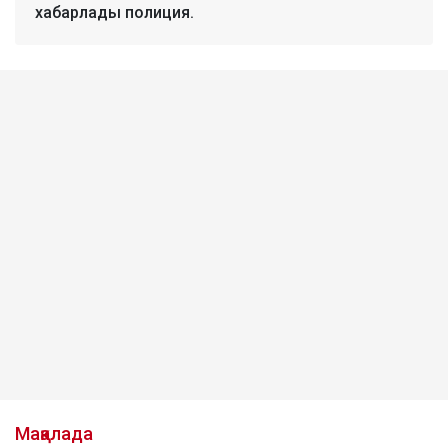
хабарлады полиция.
Мақалада