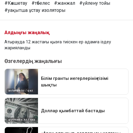
#Көкшетау
#төбелес
#жанжал
#үйлену тойы
#уақытша ұстау изоляторы
Алдыңғы жаңалық
Атырауда 12 жастағы қызға тиіскен ер адамға іздеу
жарияланды