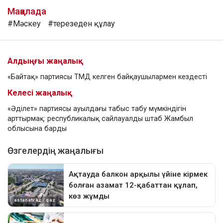
Мақалада
#Мәскеу
#терезеден құлау
Алдыңғы жаңалық
«Байтақ» партиясы ТМД келген байқаушылармен кездесті
Келесі жаңалық
«Әділет» партиясы ауылдағы табыс табу мүмкіндігін
арттырмақ: республикалық сайлауалды штаб Жамбыл
облысына барды