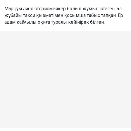
Марқұм әйел сторисмейкер болып жұмыс істеген, ал
жұбайы такси қызметімен қосымша табыс тапқан. Ер
адам қайғылы оқиға туралы кейінірек білген.