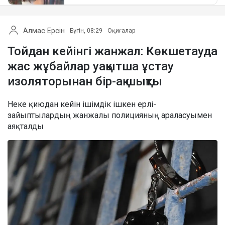
Алмас Ерсін
Бүгін, 08:29
Оқиғалар
Тойдан кейінгі жанжал: Көкшетауда
жас жұбайлар уақытша ұстау
изоляторынан бір-ақ шықты
Неке қиюдан кейін ішімдік ішкен ерлі-
зайыптылардың жанжалы полицияның араласуымен
аяқталды