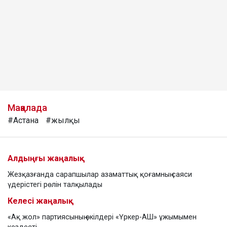
Мақалада
#Астана
#жылқы
Алдыңғы жаңалық
Жезқазғанда сарапшылар азаматтық қоғамның саяси
үдерістегі рөлін талқылады
Келесі жаңалық
«Ақ жол» партиясының өкілдері «Үркер-АШ» ұжымымен