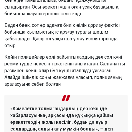
кейін де тынышталмай, ондағы қолжуғышты
сындырған. Осы әрекеті үшін оған ұсақ бұзақылық
бойынша жауапкершілік жүктелді.
Бұдан бөлек, сот ер адамға билік өкілін қорлау фактісі
бойынша қылмыстық іс қозғау туралы шешім
қабылдады. Қазір ол уақытша ұстау изоляторында
отыр.
Кейін полицейлер ерлі-зайыптылардың дәл сол күні
ресми түрде некесін тіркегенін анықтаған. Салтанатты
рәсімнен кейін олар бұл күнді атап өтуді ұйғарған.
Алайда ішімдік соңы жанжалға ұласып, полицияның
араласуына себеп болған.
«Кәмелетке толмағандардың дер кезінде
хабарласуының арқасында құқыққа қайшы
әрекеттердің жолы кесіліп, бұдан да ауыр
салдардың алдын алу мүмкін болды», – деп