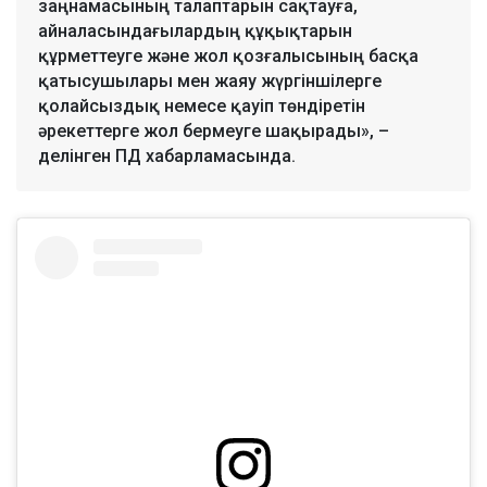
заңнамасының талаптарын сақтауға,
айналасындағылардың құқықтарын
құрметтеуге және жол қозғалысының басқа
қатысушылары мен жаяу жүргіншілерге
қолайсыздық немесе қауіп төндіретін
әрекеттерге жол бермеуге шақырады», –
делінген ПД хабарламасында.