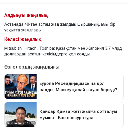
Алдыңғы жаңалық
Астанада 40-тан астам жаңа жылдық шыршаның шамы бір
уақытта жағылады
Келесі жаңалық
Mitsubishi, Hitachi, Toshiba: Қазақстан мен Жапония 3,7 млрд
доллардан асатын келісімдерге қол қояды