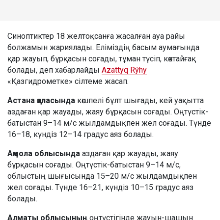
Синоптиктер 18 желтоқсанға жасалған ауа райы
болжамын жариялады. Еліміздің басым аумағында
қар жауып, бұрқасын соғады, тұман түсіп, көктайғақ
болады, деп хабарлайды
Azattyq Rýhy
«Қазгидрометке» сілтеме жасап.
Астана қаласында
көшпелі бұлт шығады, кей уақытта
аздаған қар жауады, жаяу бұрқасын соғады. Оңтүстік-
батыстан 9–14 м/с жылдамдықпен жел соғады. Түнде
16–18, күндіз 12–14 градус аяз болады.
Ақмола облысында
аздаған қар жауады, жаяу
бұрқасын соғады. Оңтүстік-батыстан 9–14 м/с,
облыстың шығысында 15–20 м/с жылдамдықпен
жел соғады. Түнде 16–21, күндіз 10–15 градус аяз
болады.
Алматы облысының
оңтүстігінде жауын-шашын