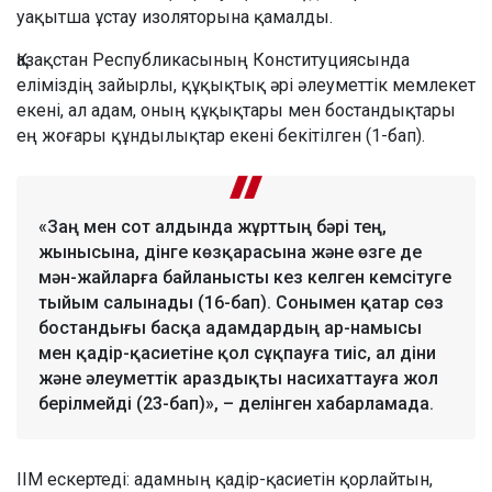
уақытша ұстау изоляторына қамалды.
Қазақстан Республикасының Конституциясында
еліміздің зайырлы, құқықтық әрі әлеуметтік мемлекет
екені, ал адам, оның құқықтары мен бостандықтары
ең жоғары құндылықтар екені бекітілген (1-бап).
«Заң мен сот алдында жұрттың бәрі тең,
жынысына, дінге көзқарасына және өзге де
мән-жайларға байланысты кез келген кемсітуге
тыйым салынады (16-бап). Сонымен қатар сөз
бостандығы басқа адамдардың ар-намысы
мен қадір-қасиетіне қол сұқпауға тиіс, ал діни
және әлеуметтік араздықты насихаттауға жол
берілмейді (23-бап)», – делінген хабарламада.
ІІМ ескертеді: адамның қадір-қасиетін қорлайтын,