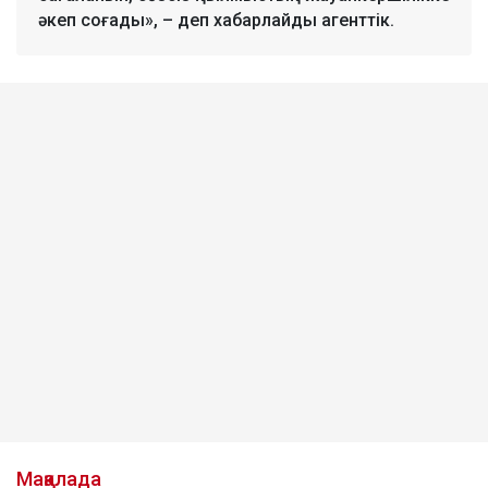
әкеп соғады», – деп хабарлайды агенттік.
Мақалада