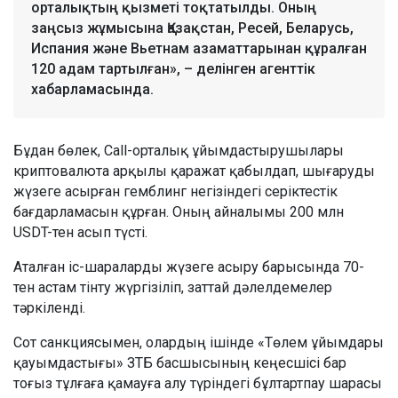
орталықтың қызметі тоқтатылды. Оның
заңсыз жұмысына Қазақстан, Ресей, Беларусь,
Испания және Вьетнам азаматтарынан құралған
120 адам тартылған», – делінген агенттік
хабарламасында.
Бұдан бөлек, Call-орталық ұйымдастырушылары
криптовалюта арқылы қаражат қабылдап, шығаруды
жүзеге асырған гемблинг негізіндегі серіктестік
бағдарламасын құрған. Оның айналымы 200 млн
USDT-тен асып түсті.
Аталған іс-шараларды жүзеге асыру барысында 70-
тен астам тінту жүргізіліп, заттай дәлелдемелер
тәркіленді.
Сот санкциясымен, олардың ішінде «Төлем ұйымдары
қауымдастығы» ЗТБ басшысының кеңесшісі бар
тоғыз тұлғаға қамауға алу түріндегі бұлтартпау шарасы