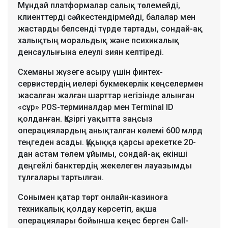
Мұндай платформалар салық төлемейді,
клиенттерді сәйкестендірмейді, балалар мен
жастарды белсенді түрде тартады, сондай-ақ
халықтың моральдық және психикалық
денсаулығына елеулі зиян келтіреді.
Схеманы жүзеге асыру үшін финтех-
сервистердің иелері букмекерлік кеңселермен
жасалған жалған шарттар негізінде алынған
«сұр» POS-терминалдар мен Terminal ID
қолданған. Қазіргі уақытта заңсыз
операциялардың анықталған көлемі 600 млрд
теңгеден асады. Құқыққа қарсы әрекетке 20-
дан астам төлем ұйымы, сондай-ақ екінші
деңгейлі банктердің жекелеген лауазымды
тұлғалары тартылған.
Сонымен қатар төрт онлайн-казиноға
техникалық қолдау көрсетіп, ақша
операциялары бойынша кеңес берген Call-