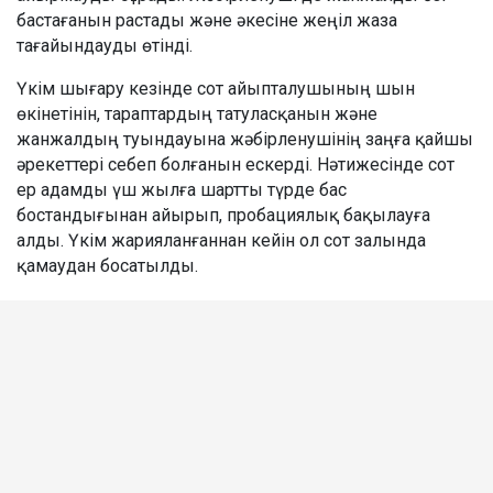
бастағанын растады және әкесіне жеңіл жаза
тағайындауды өтінді.
Үкім шығару кезінде сот айыпталушының шын
өкінетінін, тараптардың татуласқанын және
жанжалдың туындауына жәбірленушінің заңға қайшы
әрекеттері себеп болғанын ескерді. Нәтижесінде сот
ер адамды үш жылға шартты түрде бас
бостандығынан айырып, пробациялық бақылауға
алды. Үкім жарияланғаннан кейін ол сот залында
қамаудан босатылды.