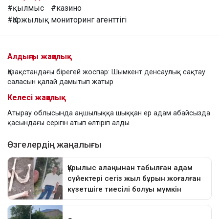
#қылмыс
#казино
#Қаржылық мониторинг агенттігі
Алдыңғы жаңалық
Қазақстандағы бірегей жоспар: Шымкент денсаулық сақтау
саласын қалай дамытып жатыр
Келесі жаңалық
Атырау облысында аңшылыққа шыққан ер адам абайсызда
қасындағы серігін атып өлтіріп алды