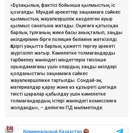
«Бұзақылық фактісі бойынша қылмыстық іс
қозғалды. Мұндай әрекеттер заңнамаға сәйкес
қылмыстық жауапкершілік көзделген ауыр
қылмыс санатына жатады. Оқиғаға қатысқан
барлық тұлғаның жеке басы анықталып, заңды
өкілдерімен бірге полиция бөліміне жеткізілді.
Қазіргі уақытта барлық қажетті тергеу әрекеті
жүргізіліп жатыр. Кәмелетке толмағандарды
тәрбиелеу жөніндегі міндеттерін тиісінше
орындамағаны үшін олардың заңды өкілдері
қолданыстағы заңнамаға сәйкес
жауапкершілікке тартылды. Сондай-ақ
материалдар қарау және өз құзыреті шегінде
тиісті шаралар қабылдау үшін кәмелетке
толмағандардың істері жөніндегі комиссияға
жолданды», – делінген ПД мәліметінде.