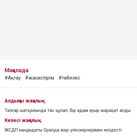
Мақалада
#Ақтау
#жасөспірім
#төбелес
Алдыңғы жаңалық
Талғар шатқалында тас құлап, бір адам ауыр жарақат алды
Келесі жаңалық
ЖСДП кандидаты Оралда жер үлескерлерімен кездесті