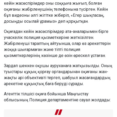
кейін жасөспірімдер оны соққыға жығып, болған
оқиғаны жәбірленушінің телефонына түсірген. Кейін
бұл видеоны әлгі жігітке жіберіп, «Егер шықпасаң,
досыңды осылай ұрамыз» деп қорқытқан.
Оқиғадан кейін жасөспірімдер ата-аналарымен бірге
учаскелік полиция қызметкеріне жеткізілген.
Жәбірленуші тараптың айтуынша, олар өз әрекеттерін
жоққа шығармаған және тіпті полиция
қызметкерлерінің көзінше де өзін өрескел ұстаған.
Зардап шеккен оқушы ауруханаға жатқызылды. Оның
туыстары құқық қорғау органдарынан оқиғаны жан-
жақты әрі объективті тергеп, шабуыл жасағандардың
әрекетіне құқықтық баға беруді сұрады.
Агенттік тілшісі оқиға бойынша Маңғыстау
облысының Полиция департаментіне сауал жолдады: