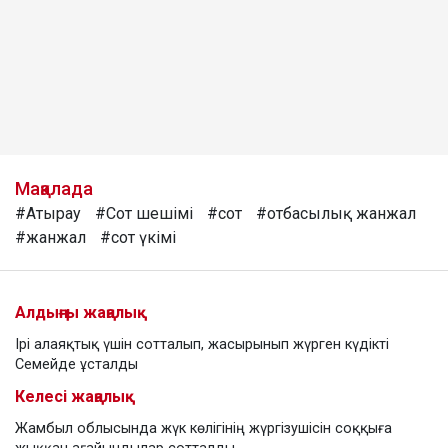
Мақалада
#Атырау
#Сот шешімі
#сот
#отбасылық жанжал
#жанжал
#сот үкімі
Алдыңғы жаңалық
Ірі алаяқтық үшін сотталып, жасырынып жүрген күдікті
Семейде ұсталды
Келесі жаңалық
Жамбыл облысында жүк көлігінің жүргізушісін соққыға