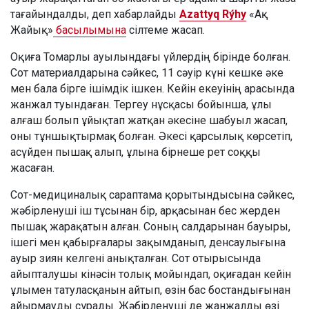
тағайындалды, деп хабарлайды
Azattyq Rýhy
«Ақ
Жайық»
басылымына
сілтеме жасап.
Оқиға Томарлы ауылындағы үйлердің бірінде болған.
Сот материалдарына сәйкес, 11 сәуір күні кешке әке
мен бала бірге ішімдік ішкен. Кейін екеуінің арасында
жанжал туындаған. Тергеу нұсқасы бойынша, ұлы
алғаш болып ұйықтап жатқан әкесіне шабуыл жасап,
оны тұншықтырмақ болған. Әкесі қарсылық көрсетіп,
асүйден пышақ алып, ұлына бірнеше рет соққы
жасаған.
Сот-медициналық сараптама қорытындысына сәйкес,
жәбірленуші іш тұсынан бір, арқасынан бес жерден
пышақ жарақатын алған. Соның салдарынан бауыры,
ішегі мен қабырғалары зақымданып, денсаулығына
ауыр зиян келгені анықталған. Сот отырысында
айыпталушы кінәсін толық мойындап, оқиғадан кейін
ұлымен татуласқанын айтып, өзін бас бостандығынан
айырмауды сұрады. Жәбірленуші де жанжалды өзі