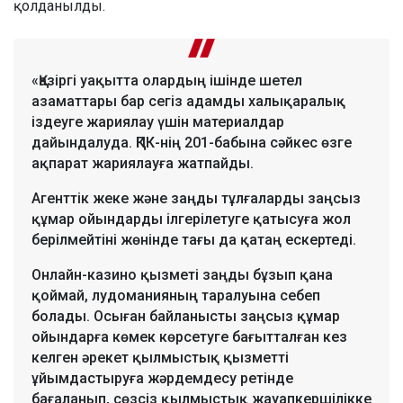
қолданылды.
«Қазіргі уақытта олардың ішінде шетел
азаматтары бар сегіз адамды халықаралық
іздеуге жариялау үшін материалдар
дайындалуда. ҚПК-нің 201-бабына сәйкес өзге
ақпарат жариялауға жатпайды.
Агенттік жеке және заңды тұлғаларды заңсыз
құмар ойындарды ілгерілетуге қатысуға жол
берілмейтіні жөнінде тағы да қатаң ескертеді.
Онлайн-казино қызметі заңды бұзып қана
қоймай, лудоманияның таралуына себеп
болады. Осыған байланысты заңсыз құмар
ойындарға көмек көрсетуге бағытталған кез
келген әрекет қылмыстық қызметті
ұйымдастыруға жәрдемдесу ретінде
бағаланып, сөзсіз қылмыстық жауапкершілікке