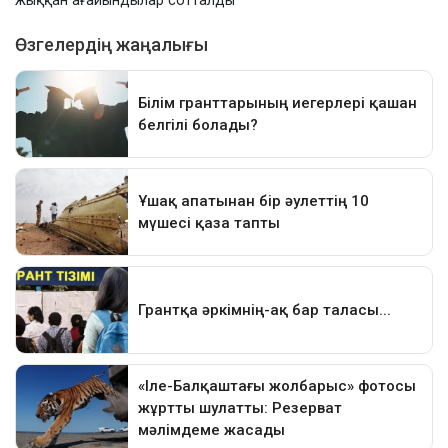
жыққан ағайындылар сотталды