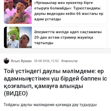
Асыл Арман
05.08.2026, 12:52
Жаңалықтар
Той үстіндегі даулы мәлімдеме: ер
адамның үстінен үш бірдей баппен іс
қозғалып, қамауға алынды
(ВИДЕО)
Тойдағы даулы мәлімдеме қоғамда дау тудырды