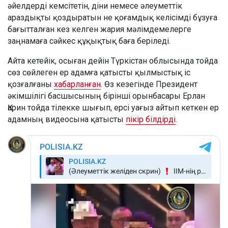
әйелдерді кемсітетін, діни немесе әлеуметтік
араздықты қоздыратын не қоғамдық келісімді бұзуға
бағытталған кез келген жария мәлімдемелерге
заңнамаға сәйкес құқықтық баға беріледі.
Айта кетейік, осыған дейін Түркістан облысында тойда
сөз сөйлеген ер адамға қатысты қылмыстық іс
қозғалғаны
хабарланған
. Өз кезегінде Президент
әкімшілігі басшысының бірінші орынбасары Ерлан
Қарин тойда тілекке шығып, ерсі уағыз айтып кеткен ер
адамның видеосына қатысты
пікір білдірді
.