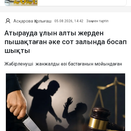
Асқарова Қарлығаш
05.08.2026, 14:42
Заң мен тәртіп
Атырауда ұлын алты жерден
пышақтаған әке сот залында босап
шықты
Жәбірленуші жанжалды өзі бастағанын мойындаған