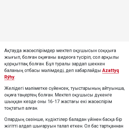
Ақтауда жасөспірімдер мектеп оқушысын соққыға
жығып, болған оқиғаны видеоға түсіріп, сол арқылы
қорқытпақ болған. Бұл туралы зардап шеккен
баланың отбасы мәлімдеді, деп хабарлайды
Azattyq
Rýhy
.
Желідегі мәліметке сүйенсек, туыстарының айтуынша,
оқиға таңертең болған. Мектеп оқушысы дүкенге
шыққан кезде оны 16-17 жастағы екі жасөспірім
тоқтатып алған.
Олардың сөзінше, күдіктілер баладан үйінен басқа бір
жігітті алдап шығаруын талап еткен. Ол бас тартқаннан