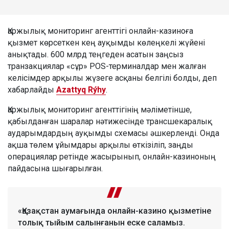
Қаржылық мониторинг агенттігі онлайн-казиноға
қызмет көрсеткен кең ауқымды көлеңкелі жүйені
анықтады. 600 млрд теңгеден асатын заңсыз
транзакциялар «сұр» POS-терминалдар мен жалған
келісімдер арқылы жүзеге асқаны белгілі болды, деп
хабарлайды
Azattyq Rýhy
.
Қаржылық мониторинг агенттігінің мәліметінше,
қабылданған шаралар нәтижесінде трансшекаралық
аударымдардың ауқымды схемасы әшкерленді. Онда
ақша төлем ұйымдары арқылы өткізіліп, заңды
операциялар ретінде жасырынып, онлайн-казиноның
пайдасына шығарылған.
«Қазақстан аумағында онлайн-казино қызметіне
толық тыйым салынғанын еске саламыз.