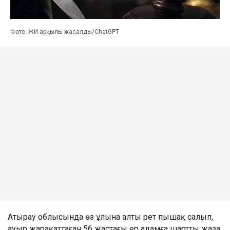
Фото: ЖИ арқылы жасалды/ChatGPT
Атырау облысында өз ұлына алты рет пышақ салып,
ауыр жарақаттаған 56 жастағы ер адамға шартты жаза