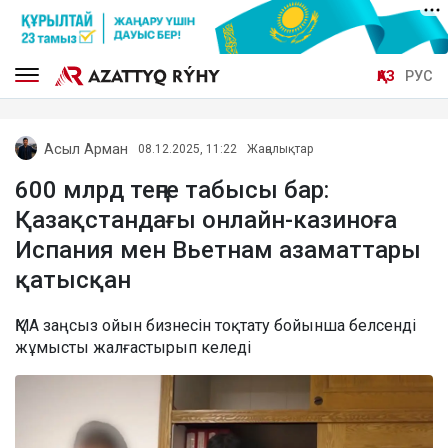
ҚАЗ
РУС
Асыл Арман
08.12.2025, 11:22
Жаңалықтар
600 млрд теңге табысы бар:
Қазақстандағы онлайн-казиноға
Испания мен Вьетнам азаматтары
қатысқан
ҚМА заңсыз ойын бизнесін тоқтату бойынша белсенді
жұмысты жалғастырып келеді