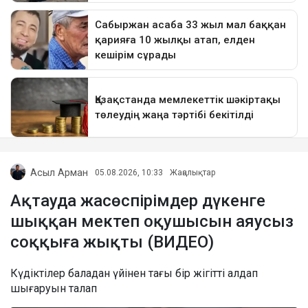
Асыл Арман
05.08.2026, 10:33
Жаңалықтар
Ақтауда жасөспірімдер дүкенге
шыққан мектеп оқушысын аяусыз
соққыға жықты (ВИДЕО)
Күдіктілер баладан үйінен тағы бір жігітті алдап
шығаруын талап