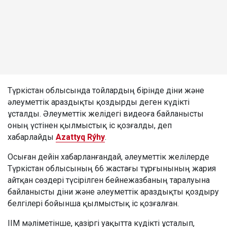
Түркістан облысында тойлардың бірінде діни және
әлеуметтік араздықты қоздырды деген күдікті
ұсталды. Әлеуметтік желідегі видеоға байланысты
оның үстінен қылмыстық іс қозғалды, деп
хабарлайды
Azattyq Rýhy
.
Осыған дейін хабарланғандай, әлеуметтік желілерде
Түркістан облысының 66 жастағы тұрғынының жария
айтқан сөздері түсірілген бейнежазбаның таралуына
байланысты діни және әлеуметтік араздықты қоздыру
белгілері бойынша қылмыстық іс қозғалған.
ІІМ мәліметінше, қазіргі уақытта күдікті ұсталып,