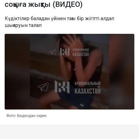
соққыға жықты (ВИДЕО)
Күдіктілер баладан үйінен тағы бір жігітті алдап
шығаруын талап
Фото: Видеодан скрин