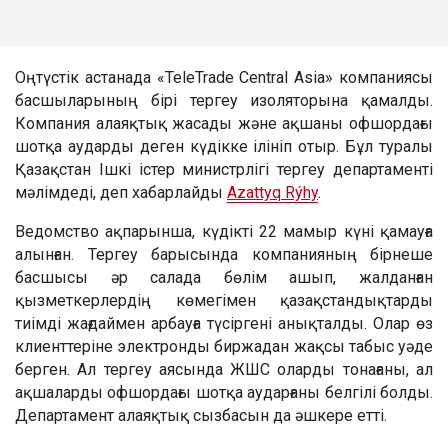
Оңтүстік астанада «TeleTrade Central Asia» компаниясы
басшыларының бірі тергеу изоляторына қамалды.
Компания алаяқтық жасады және ақшаны офшордағы
шотқа аударды деген күдікке ілініп отыр. Бұл туралы
Қазақстан Ішкі істер министрлігі тергеу департаменті
мәлімдеді, деп хабарлайды
Azattyq Rýhy
.
Ведомство ақпарынша, күдікті 22 мамыр күні қамауға
алынған. Тергеу барысында компанияның бірнеше
басшысы әр салада бөлім ашып, жалданған
қызметкерлердің көмегімен қазақстандықтарды
тиімді жағдаймен арбауға түсіргені анықталды. Олар өз
клиенттеріне электронды биржадан жақсы табыс уәде
берген. Ал тергеу аясында ЖШС оларды тонағаны, ал
ақшаларды офшордағы шотқа аударғаны белгілі болды.
Департамент алаяқтық сызбасын да әшкере етті.