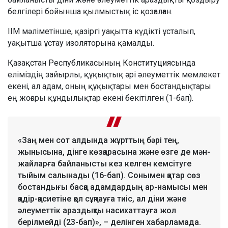
белгілері бойынша қылмыстық іс қозғалған.
ІІМ мәліметінше, қазіргі уақытта күдікті ұсталып,
уақытша ұстау изоляторына қамалды.
Қазақстан Республикасының Конституциясында
еліміздің зайырлы, құқықтық әрі әлеуметтік мемлекет
екені, ал адам, оның құқықтары мен бостандықтары
ең жоғары құндылықтар екені бекітілген (1-бап).
«Заң мен сот алдында жұрттың бәрі тең,
жынысына, дінге көзқарасына және өзге де мән-
жайларға байланысты кез келген кемсітуге
тыйым салынады (16-бап). Сонымен қатар сөз
бостандығы басқа адамдардың ар-намысы мен
қадір-қасиетіне қол сұқпауға тиіс, ал діни және
әлеуметтік араздықты насихаттауға жол
берілмейді (23-бап)», – делінген хабарламада.