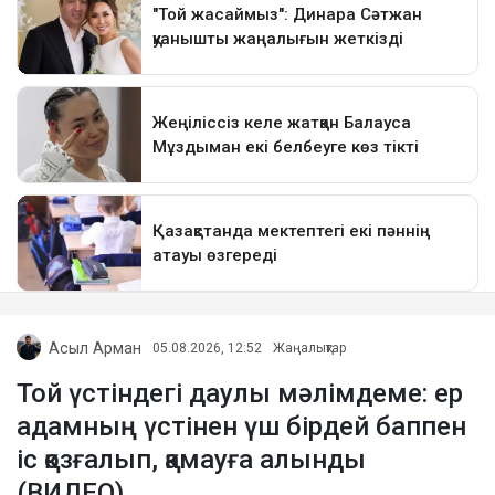
Асыл Арман
05.08.2026, 12:52
Жаңалықтар
Той үстіндегі даулы мәлімдеме: ер
адамның үстінен үш бірдей баппен
іс қозғалып, қамауға алынды
(ВИДЕО)