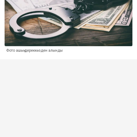
Фото ашық дереккөзден алынды