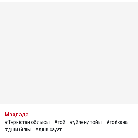
Мақалада
#Түркістан облысы
#той
#үйлену тойы
#тойхана
#діни білім
#діни сауат