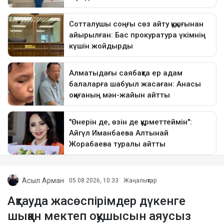
Асыл Арман
05.08.2026, 10:33
Жаңалықтар
Ақтауда жасөспірімдер дүкенге
шыққан мектеп оқушысын аяусыз