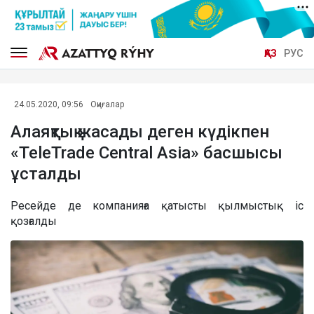
ҚАЗ
РУС
24.05.2020, 09:56
Оқиғалар
Алаяқтық жасады деген күдікпен
«TeleTrade Central Asia» басшысы
ұсталды
Ресейде де компанияға қатысты қылмыстық іс
қозғалды