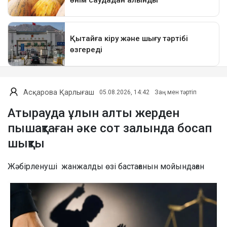
Асқарова Қарлығаш
05.08.2026, 14:42
Заң мен тәртіп
Атырауда ұлын алты жерден
пышақтаған әке сот залында босап
шықты
Жәбірленуші жанжалды өзі бастағанын мойындаған