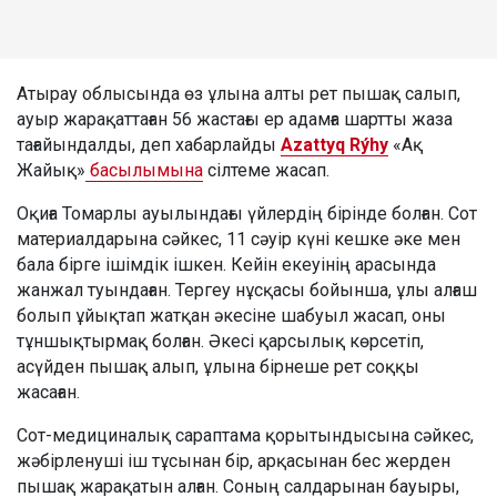
Атырау облысында өз ұлына алты рет пышақ салып,
ауыр жарақаттаған 56 жастағы ер адамға шартты жаза
тағайындалды, деп хабарлайды
Azattyq Rýhy
«Ақ
Жайық»
басылымына
сілтеме жасап.
Оқиға Томарлы ауылындағы үйлердің бірінде болған. Сот
материалдарына сәйкес, 11 сәуір күні кешке әке мен
бала бірге ішімдік ішкен. Кейін екеуінің арасында
жанжал туындаған. Тергеу нұсқасы бойынша, ұлы алғаш
болып ұйықтап жатқан әкесіне шабуыл жасап, оны
тұншықтырмақ болған. Әкесі қарсылық көрсетіп,
асүйден пышақ алып, ұлына бірнеше рет соққы
жасаған.
Сот-медициналық сараптама қорытындысына сәйкес,
жәбірленуші іш тұсынан бір, арқасынан бес жерден
пышақ жарақатын алған. Соның салдарынан бауыры,