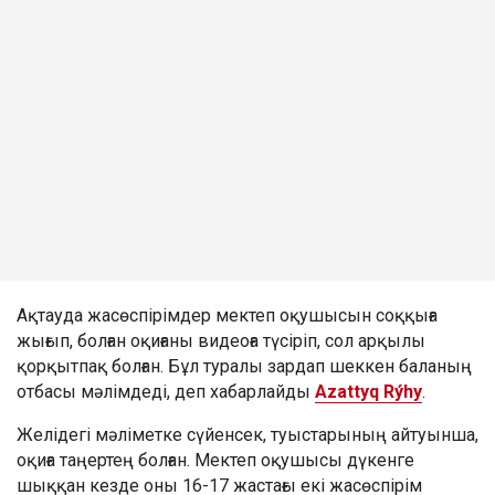
Ақтауда жасөспірімдер мектеп оқушысын соққыға
жығып, болған оқиғаны видеоға түсіріп, сол арқылы
қорқытпақ болған. Бұл туралы зардап шеккен баланың
отбасы мәлімдеді, деп хабарлайды
Azattyq Rýhy
.
Желідегі мәліметке сүйенсек, туыстарының айтуынша,
оқиға таңертең болған. Мектеп оқушысы дүкенге
шыққан кезде оны 16-17 жастағы екі жасөспірім