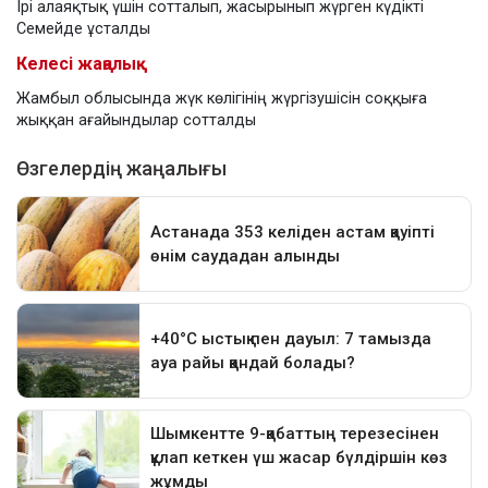
Ірі алаяқтық үшін сотталып, жасырынып жүрген күдікті
Семейде ұсталды
Келесі жаңалық
Жамбыл облысында жүк көлігінің жүргізушісін соққыға
жыққан ағайындылар сотталды