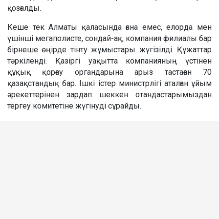
қозғалды.
Кеше тек Алматы қаласында ғана емес, елорда мен
үшінші мегаполисте, сондай-ақ, компания филиалы бар
бірнеше өңірде тінту жұмыстары жүгізілді. Құжаттар
тәркіленді. Қазіргі уақытта компанияның үстінен
құқық қорғау органдарына арыз тастаған 70
қазақстандық бар. Ішкі істер министрлігі аталған ұйым
әрекеттерінен зардап шеккен отандастарымыздан
тергеу комитетіне жүгінуді сұрайды.