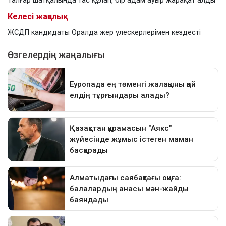
Талғар шатқалында тас құлап, бір адам ауыр жарақат алды
Келесі жаңалық
ЖСДП кандидаты Оралда жер үлескерлерімен кездесті