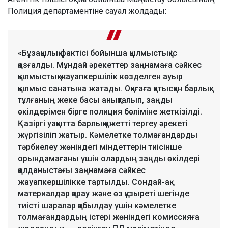
Полиция департаментіне сауал жолдады:
«Бұзақылық фактісі бойынша қылмыстық іс
қозғалды. Мұндай әрекеттер заңнамаға сәйкес
қылмыстық жауапкершілік көзделген ауыр
қылмыс санатына жатады. Оқиғаға қатысқан барлық
тұлғаның жеке басы анықталып, заңды
өкілдерімен бірге полиция бөліміне жеткізілді.
Қазіргі уақытта барлық қажетті тергеу әрекеті
жүргізіліп жатыр. Кәмелетке толмағандарды
тәрбиелеу жөніндегі міндеттерін тиісінше
орындамағаны үшін олардың заңды өкілдері
қолданыстағы заңнамаға сәйкес
жауапкершілікке тартылды. Сондай-ақ
материалдар қарау және өз құзыреті шегінде
тиісті шаралар қабылдау үшін кәмелетке
толмағандардың істері жөніндегі комиссияға