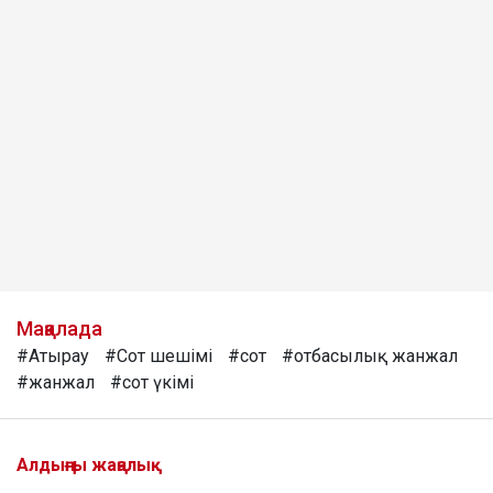
Мақалада
#Атырау
#Сот шешімі
#сот
#отбасылық жанжал
#жанжал
#сот үкімі
Алдыңғы жаңалық