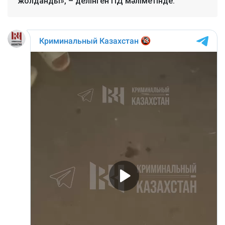
жолданды», – делінген ПД мәліметінде.