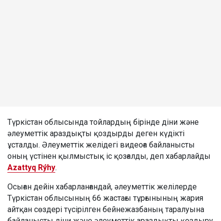
Түркістан облысында тойлардың бірінде діни және
әлеуметтік араздықты қоздырды деген күдікті
ұсталды. Әлеуметтік желідегі видеоға байланысты
оның үстінен қылмыстық іс қозғалды, деп хабарлайды
Azattyq Rýhy
.
Осыған дейін хабарланғандай, әлеуметтік желілерде
Түркістан облысының 66 жастағы тұрғынының жария
айтқан сөздері түсірілген бейнежазбаның таралуына
байланысты діни және әлеуметтік араздықты қоздыру