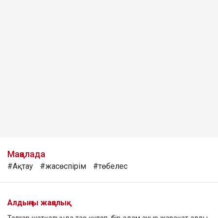
Мақалада
#Ақтау
#жасөспірім
#төбелес
Алдыңғы жаңалық