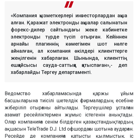
«Компания қызметкерлері инвесторлардан ақша
алған. Қаражат электронды ақшалар салынатын
форекс-дилер сайтындағы жеке кабинетке
электронды түрде түсіп отырған. Кейіннен
арнайы плагиннің көмегімен шот нөлге
айналған, ал компания өкілдері клиенттерге
жеңілгенін хабарлаған. Шынында, клиенттің
ешқайсысы сауда-саттыққа қатыспаған»,- деп
хабарлайды Тергеу департаменті.
Ведомство хабарламасында қаржы ұйым
басшыларына тиісілі шетелдік фирмалардың есебіне
жіберіліп отырғаны айтылады. Тергеушілер ұсталған
азамат ресейліктермен жұмыс істегенін анықтады.
Олар компанияға сенім білдірген қазақстандықтардың
ақшасын TeleTrade D.J. Ltd офшордағы шотына аударған.
Ресейде де компанияға қатысты қылмыстық іс