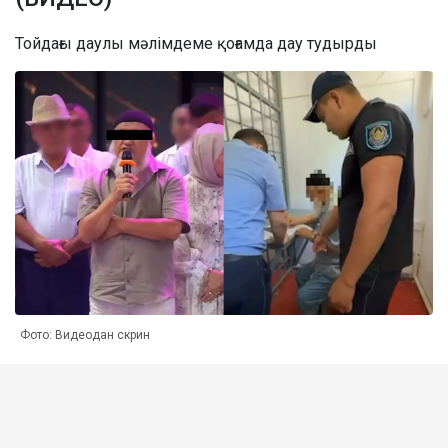
Тойдағы даулы мәлімдеме қоғамда дау тудырды
Фото: Видеодан скрин