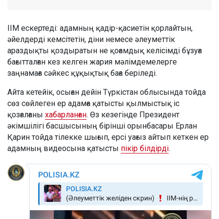
ІІМ ескертеді: адамның қадір-қасиетін қорлайтын,
әйелдерді кемсітетін, діни немесе әлеуметтік
араздықты қоздыратын не қоғамдық келісімді бұзуға
бағытталған кез келген жария мәлімдемелерге
заңнамаға сәйкес құқықтық баға беріледі.
Айта кетейік, осыған дейін Түркістан облысында тойда
сөз сөйлеген ер адамға қатысты қылмыстық іс
қозғалғаны
хабарланған
. Өз кезегінде Президент
әкімшілігі басшысының бірінші орынбасары Ерлан
Қарин тойда тілекке шығып, ерсі уағыз айтып кеткен ер
адамның видеосына қатысты
пікір білдірді
.