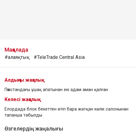
Мақалада
#алаяқтық
#TeleTrade Central Asia
Алдыңғы жаңалық
Пәкістандағы ұшақ апатынан екі адам аман қалған
Келесі жаңалық
Елордада блок бекеттен өтіп бара жатқан көлік салонынан
тапанша табылды