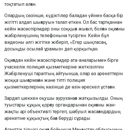
тоқтатып алған.
Олардың сөзінше, күдіктілер баладан үйінен басқа бір
жігітті алдап шығаруын талап еткен. Ол бас тартқаннан
кейін жасөспірімдер оны соққыға жығып, болған оқиғаны
жәбірленушінің телефонына түсірген. Кейін бұл
видеоны әлгі жігітке жіберіп, «Егер шықпасаң,
досыңды осылай ұрамыз» деп қорқытқан.
Оқиғадан кейін жасөспірімдер ата-аналарымен бірге
учаскелік полиция қызметкеріне жеткізілген.
Жәбірленуші тараптың айтуынша, олар өз әрекеттерін
жоққа шығармаған және тіпті полиция
қызметкерлерінің көзінше де өзін өрескел ұстаған.
Зардап шеккен оқушы ауруханаға жатқызылды. Оның
туыстары құқық қорғау органдарынан оқиғаны жан-
жақты әрі объективті тергеп, шабуыл жасағандардың
әрекетіне құқықтық баға беруді сұрады.
Агенттік тілшісі оқиға бойынша Маңғыстау облысының