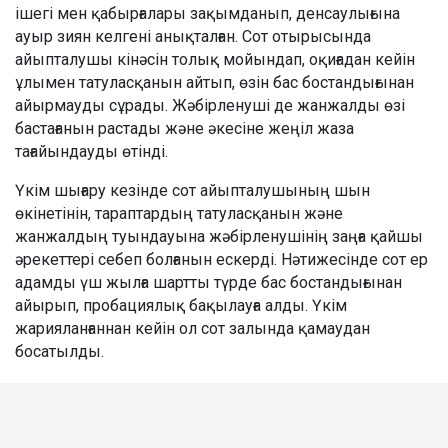
ішегі мен қабырғалары зақымданып, денсаулығына
ауыр зиян келгені анықталған. Сот отырысында
айыпталушы кінәсін толық мойындап, оқиғадан кейін
ұлымен татуласқанын айтып, өзін бас бостандығынан
айырмауды сұрады. Жәбірленуші де жанжалды өзі
бастағанын растады және әкесіне жеңіл жаза
тағайындауды өтінді.
Үкім шығару кезінде сот айыпталушының шын
өкінетінін, тараптардың татуласқанын және
жанжалдың туындауына жәбірленушінің заңға қайшы
әрекеттері себеп болғанын ескерді. Нәтижесінде сот ер
адамды үш жылға шартты түрде бас бостандығынан
айырып, пробациялық бақылауға алды. Үкім
жарияланғаннан кейін ол сот залында қамаудан
босатылды.