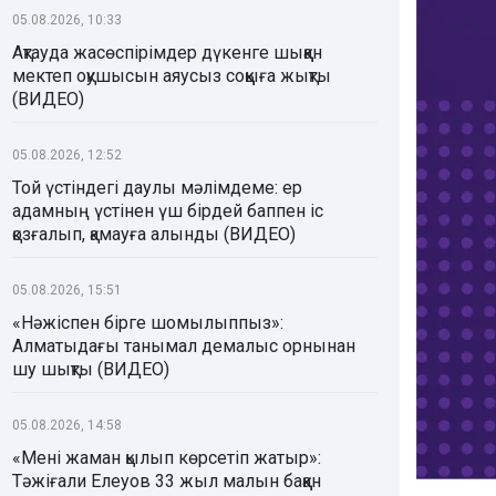
05.08.2026, 10:33
Ақтауда жасөспірімдер дүкенге шыққан
мектеп оқушысын аяусыз соққыға жықты
(ВИДЕО)
05.08.2026, 12:52
Той үстіндегі даулы мәлімдеме: ер
адамның үстінен үш бірдей баппен іс
қозғалып, қамауға алынды (ВИДЕО)
05.08.2026, 15:51
«Нәжіспен бірге шомылыппыз»:
Алматыдағы танымал демалыс орнынан
шу шықты (ВИДЕО)
05.08.2026, 14:58
«Мені жаман қылып көрсетіп жатыр»:
Тәжіғали Елеуов 33 жыл малын баққан