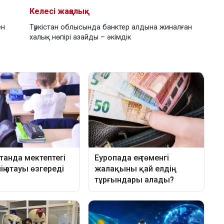
Келесі жаңалық
ен
Түркістан облысында банктер алдына жиналған
халық нөпірі азайды – әкімдік