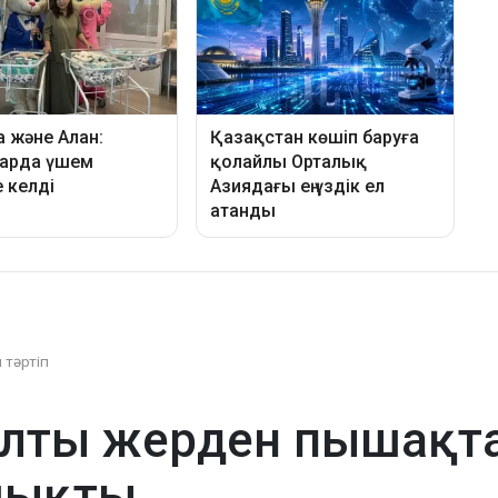
 тәртіп
лты жерден пышақта
шықты