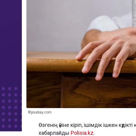
©pixabay.com
Өзгенің үйіне кіріп, ішімдік ішкен кү
хабарлайды
Polisia.kz
.