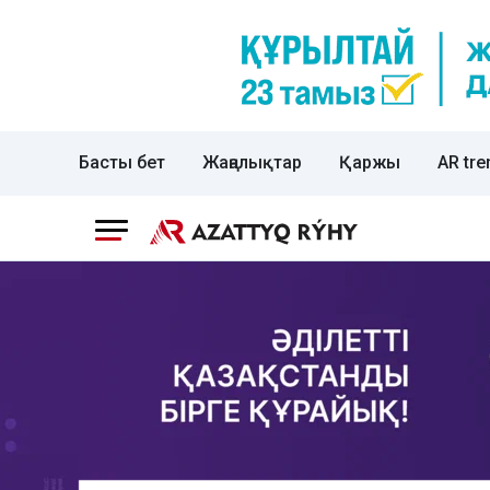
Басты бет
Жаңалықтар
Қаржы
AR tre