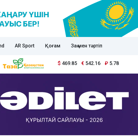
nd
AR Sport
Қоғам
Заң мен тәртіп
$
469.85
€
542.16
₽
5.78