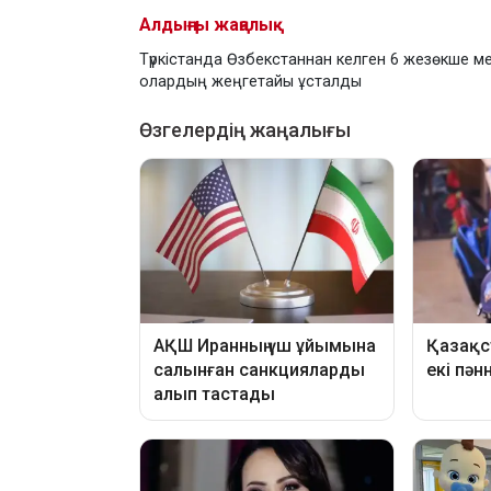
Алдыңғы жаңалық
Түркістанда Өзбекстаннан келген 6 жезөкше м
олардың жеңгетайы ұсталды