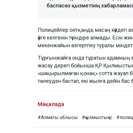
баспасөз қызметінің хабарламас
Полицейлер оятқанда, масаң күйдегі а
үйге келгенін түсіндіре алмады. Есін ж
мекенжайын өзгертпеу туралы мінде
Тұрғынжайға онда тұратын адамның ер
жасау дерегі бойынша ҚР Қылмыстық 
«шақырылмаған қонақ» сотта жауап бе
төлеуден бастап, екі жылға дейін бас
Мақалада
#Алматы облысы
#қылмыстық іс
#полиц