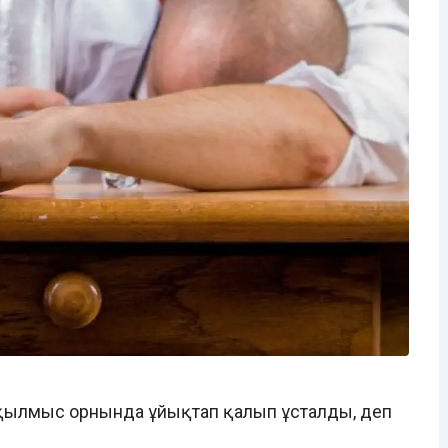
дікті қылмыс орнында ұйықтап қалып ұсталды, деп