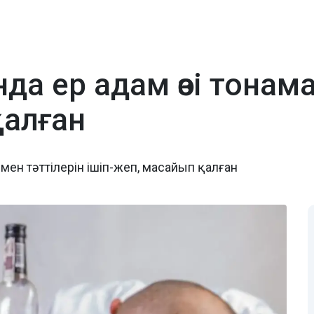
а ер адам өзі тонама
қалған
і мен тәттілерін ішіп-жеп, масайып қалған