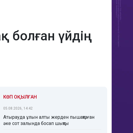
қ болған үйдің
КӨП ОҚЫЛҒАН
05.08.2026, 14:42
Атырауда ұлын алты жерден пышақтаған
әке сот залында босап шықты