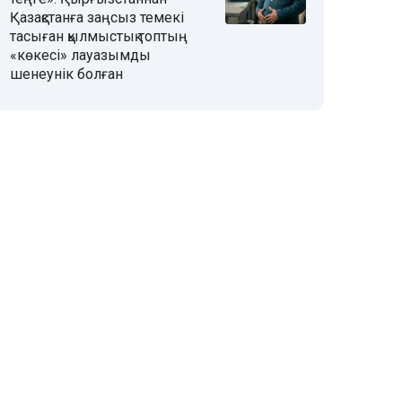
Қазақстанға заңсыз темекі
тасыған қылмыстық топтың
«көкесі» лауазымды
шенеунік болған