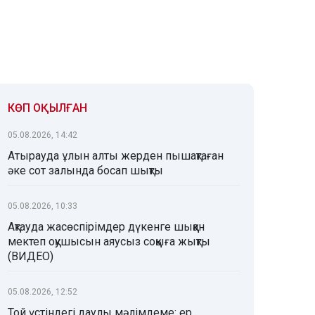
КӨП ОҚЫЛҒАН
05.08.2026, 14:42
Атырауда ұлын алты жерден пышақтаған
әке сот залында босап шықты
05.08.2026, 10:33
Ақтауда жасөспірімдер дүкенге шыққан
мектеп оқушысын аяусыз соққыға жықты
(ВИДЕО)
05.08.2026, 12:52
Той үстіндегі даулы мәлімдеме: ер