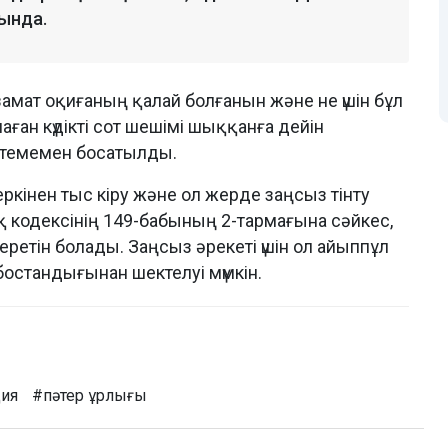
ында.
замат оқиғаның қалай болғанын және не үшін бұл
инаған күдікті сот шешімі шыққанға дейін
ттемемен босатылды.
кiнен тыс кiру және ол жерде заңсыз тiнту
кодексінің 149-бабының 2-тармағына сәйкес,
ретін болады. Заңсыз әрекеті үшін ол айыппұл
 бостандығынан шектелуі мүмкін.
ия
#пәтер ұрлығы