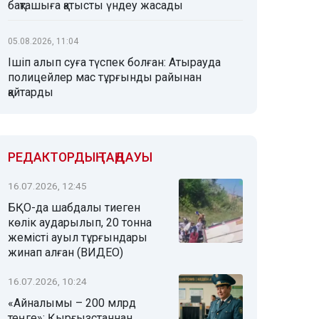
бақташыға қатысты үндеу жасады
05.08.2026, 11:04
Ішіп алып суға түспек болған: Атырауда
полицейлер мас тұрғынды райынан
қайтарды
РЕДАКТОРДЫҢ ТАҢДАУЫ
16.07.2026, 12:45
БҚО-да шабдалы тиеген
көлік аударылып, 20 тонна
жемісті ауыл тұрғындары
жинап алған (ВИДЕО)
16.07.2026, 10:24
«Айналымы – 200 млрд
теңге»: Қырғызстаннан