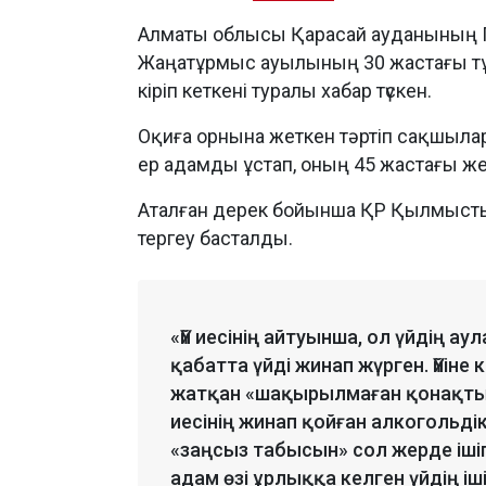
Алматы облысы Қарасай ауданының П
Жаңатұрмыс ауылының 30 жастағы тұр
кіріп кеткені туралы хабар түскен.
Оқиға орнына жеткен тәртіп сақшылар
ер адамды ұстап, оның 45 жастағы жер
Аталған дерек бойынша ҚР Қылмысты
тергеу басталды.
«Үй иесінің айтуынша, ол үйдің а
қабатта үйді жинап жүрген. Үйіне 
жатқан «шақырылмаған қонақты»
иесінің жинап қойған алкогольдік
«заңсыз табысын» сол жерде ішіп
адам өзі ұрлыққа келген үйдің іш