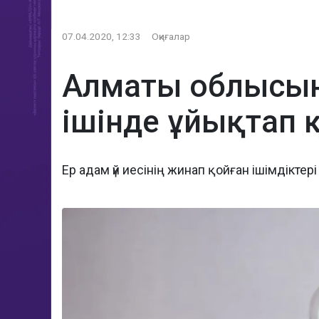
07.04.2020, 12:33
Оқиғалар
Алматы облысынд
ішінде ұйықтап 
Ер адам үй иесінің жинап қойған ішімдіктер