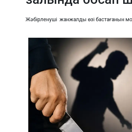
Жәбірленуші жанжалды өзі бастағанын м