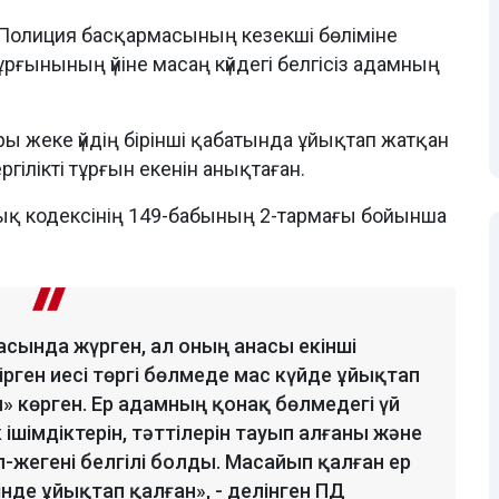
олиция басқармасының кезекші бөліміне
ғынының үйіне масаң күйдегі белгісіз адамның
ы жеке үйдің бірінші қабатында ұйықтап жатқан
гілікті тұрғын екенін анықтаған.
қ кодексінің 149-бабының 2-тармағы бойынша
уласында жүрген, ал оның анасы екінші
кірген иесі төргі бөлмеде мас күйде ұйықтап
 көрген. Ер адамның қонақ бөлмедегі үй
 ішімдіктерін, тәттілерін тауып алғаны және
-жегені белгілі болды. Масайып қалған ер
інде ұйықтап қалған», - делінген ПД