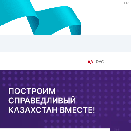
ҚАЗ
РУС