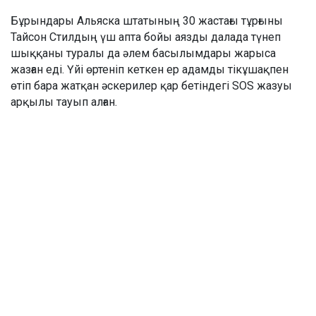
Бұрындары Альяска штатының 30 жастағы тұрғыны
Тайсон Стилдың үш апта бойы аязды далада түнеп
шыққаны туралы да әлем басылымдары жарыса
жазған еді. Үйі өртеніп кеткен ер адамды тікұшақпен
өтіп бара жатқан әскерилер қар бетіндегі SOS жазуы
арқылы тауып алған.