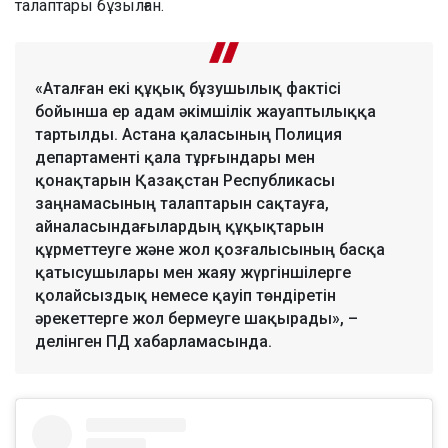
талаптары бұзылған.
«Аталған екі құқық бұзушылық фактісі
бойынша ер адам әкімшілік жауаптылыққа
тартылды. Астана қаласының Полиция
департаменті қала тұрғындары мен
қонақтарын Қазақстан Республикасы
заңнамасының талаптарын сақтауға,
айналасындағылардың құқықтарын
құрметтеуге және жол қозғалысының басқа
қатысушылары мен жаяу жүргіншілерге
қолайсыздық немесе қауіп төндіретін
әрекеттерге жол бермеуге шақырады», –
делінген ПД хабарламасында.