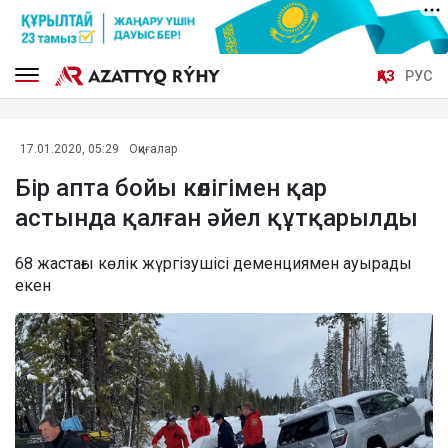
ҚАЗ
РУС
17.01.2020, 05:29
Оқиғалар
Бір апта бойы көлігімен қар
астында қалған әйел құтқарылды
68 жастағы көлік жүргізушісі деменциямен ауырады
екен