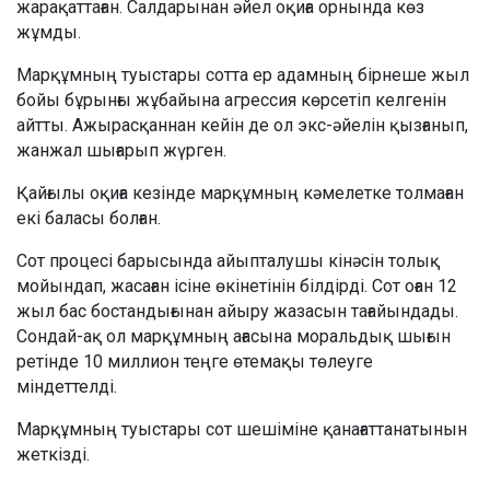
жарақаттаған. Салдарынан әйел оқиға орнында көз
жұмды.
Марқұмның туыстары сотта ер адамның бірнеше жыл
бойы бұрынғы жұбайына агрессия көрсетіп келгенін
айтты. Ажырасқаннан кейін де ол экс-әйелін қызғанып,
жанжал шығарып жүрген.
Қайғылы оқиға кезінде марқұмның кәмелетке толмаған
екі баласы болған.
Сот процесі барысында айыпталушы кінәсін толық
мойындап, жасаған ісіне өкінетінін білдірді. Сот оған 12
жыл бас бостандығынан айыру жазасын тағайындады.
Сондай-ақ ол марқұмның ағасына моральдық шығын
ретінде 10 миллион теңге өтемақы төлеуге
міндеттелді.
Марқұмның туыстары сот шешіміне қанағаттанатынын
жеткізді.