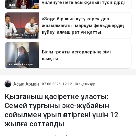
Асыл Арман
07.08.2026, 12:12
Жаңалықтар
Қызғаныш қасіретке ұласты:
Семей тұрғыны экс-жұбайын
сойылмен ұрып өлтіргені үшін 12
жылға сотталды