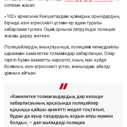
сілтеме жасап.
«102» арнасына Көкшетаудағы қоғамдық орындардың
бірінде өзін агрессивті ұстаған ер адам туралы
хабарлама түскен. Оқиға орнына патрульдік полиция
жасағы дереу жеткен.
Полицейлердің анықтауынша, полицияға немқұрайлы
қарамаған кәмелетке толмағандар хабарласқан. Олар
тәртіп бұзған азаматты көрсетіп, оның мас күйде
болғанын, өзін агрессивті ұстап, жанындағы әйелді
ұрғанын айтқан.
«Кәмелетке толмағандардың дер кезінде
хабарласуының арқасында полицейлер
құқыққа қайшы әрекетті жедел тоқтатып,
бұдан да ауыр салдардың алдын алуы мүмкін
болды», – деп мәлімдеді полиция.