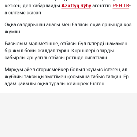
кеткен, деп хабарлайды
Azattyq Rýhy
агенттігі
РЕН ТВ
-
ға сілтеме жасап
Оқиға салдарынан анасы мен баласы оқиға орнында көз
жұмған.
Басылым мәліметінше, отбасы бұл пәтерді шамамен
бір жыл бойы жалдап тұрған. Көршілері оларды
сабырлы әрі үлгілі отбасы ретінде сипаттаған.
Марқұм әйел сторисмейкер болып жұмыс істеген, ал
жұбайы такси қызметімен қосымша табыс тапқан. Ер
адам қайғылы оқиға туралы кейінірек білген.