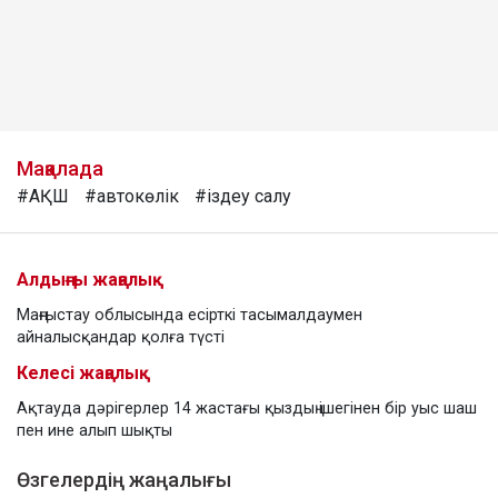
Мақалада
#АҚШ
#автокөлік
#іздеу салу
Алдыңғы жаңалық
Маңғыстау облысында есірткі тасымалдаумен
айналысқандар қолға түсті
Келесі жаңалық
Ақтауда дәрігерлер 14 жастағы қыздың ішегінен бір уыс шаш
пен ине алып шықты