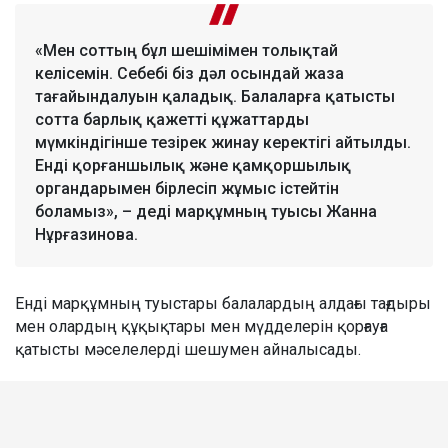
«Мен соттың бұл шешімімен толықтай
келісемін. Себебі біз дәл осындай жаза
тағайындалуын қаладық. Балаларға қатысты
сотта барлық қажетті құжаттарды
мүмкіндігінше тезірек жинау керектігі айтылды.
Енді қорғаншылық және қамқоршылық
органдарымен бірлесіп жұмыс істейтін
боламыз», – деді марқұмның туысы Жанна
Нұрғазинова.
Енді марқұмның туыстары балалардың алдағы тағдыры
мен олардың құқықтары мен мүдделерін қорғауға
қатысты мәселелерді шешумен айналысады.