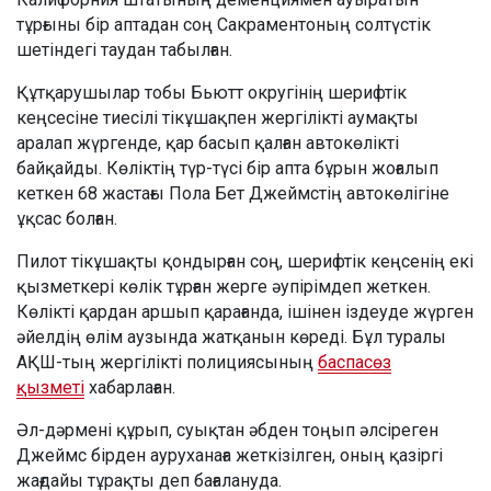
тұрғыны бір аптадан соң Сакраментоның солтүстік
шетіндегі таудан табылған.
Құтқарушылар тобы Бьютт округінің шерифтік
кеңсесіне тиесілі тікұшақпен жергілікті аумақты
аралап жүргенде, қар басып қалған автокөлікті
байқайды. Көліктің түр-түсі бір апта бұрын жоғалып
кеткен 68 жастағы Пола Бет Джеймстің автокөлігіне
ұқсас болған.
Пилот тікұшақты қондырған соң, шерифтік кеңсенің екі
қызметкері көлік тұрған жерге әупірімдеп жеткен.
Көлікті қардан аршып қарағанда, ішінен іздеуде жүрген
әйелдің өлім аузында жатқанын көреді. Бұл туралы
АҚШ-тың жергілікті полициясының
баспасөз
қызметі
хабарлаған.
Әл-дәрмені құрып, суықтан әбден тоңып әлсіреген
Джеймс бірден ауруханаға жеткізілген, оның қазіргі
жағдайы тұрақты деп бағалануда.