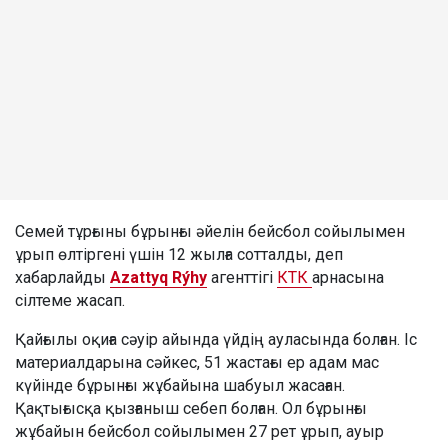
Семей тұрғыны бұрынғы әйелін бейсбол сойылымен
ұрып өлтіргені үшін 12 жылға сотталды, деп
хабарлайды
Azattyq Rýhy
агенттігі
КТК
арнасына
сілтеме жасап.
Қайғылы оқиға сәуір айында үйдің ауласында болған. Іс
материалдарына сәйкес, 51 жастағы ер адам мас
күйінде бұрынғы жұбайына шабуыл жасаған.
Қақтығысқа қызғаныш себеп болған. Ол бұрынғы
жұбайын бейсбол сойылымен 27 рет ұрып, ауыр