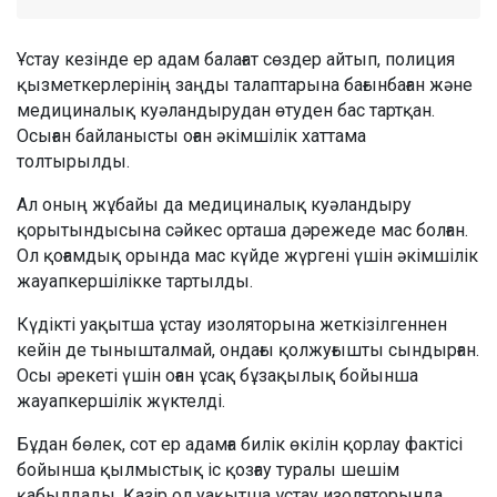
Ұстау кезінде ер адам балағат сөздер айтып, полиция
қызметкерлерінің заңды талаптарына бағынбаған және
медициналық куәландырудан өтуден бас тартқан.
Осыған байланысты оған әкімшілік хаттама
толтырылды.
Ал оның жұбайы да медициналық куәландыру
қорытындысына сәйкес орташа дәрежеде мас болған.
Ол қоғамдық орында мас күйде жүргені үшін әкімшілік
жауапкершілікке тартылды.
Күдікті уақытша ұстау изоляторына жеткізілгеннен
кейін де тынышталмай, ондағы қолжуғышты сындырған.
Осы әрекеті үшін оған ұсақ бұзақылық бойынша
жауапкершілік жүктелді.
Бұдан бөлек, сот ер адамға билік өкілін қорлау фактісі
бойынша қылмыстық іс қозғау туралы шешім
қабылдады. Қазір ол уақытша ұстау изоляторында