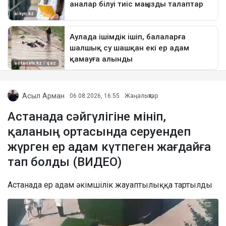
Асыл Арман
06.08.2026, 16:55
Жаңалықтар
Астанада сәйгүлігіне мініп,
қаланың ортасында серуендеп
жүрген ер адам күтпеген жағдайға
тап болды (ВИДЕО)
Астанада ер адам әкімшілік жауаптылыққа тартылды