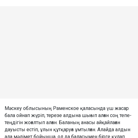
Мәскеу облысының Раменское қаласында үш жасар
бала ойнап жүріп, терезе алдына шығып алған соң тепе-
теңдігін жоғалтып алған. Баланың анасы айқайлаған
дауысты естіп, ұлын құтқаруға ұмтылған. Алайда алдын
ала мәлімет бойынша, ол да баласымен бірге құлап