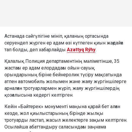
Астанада сәйгүлігіне мініп, қаланың ортасында
серуендеп жүрген ер адам өзі күтпеген қиын жағдайға
тап болды, деп хабарлайды
Azattyq Rýhy
.
Қалалық Полиция департаментінің мәліметінше, 35
жастағы ер адам елордадағы ойын-сауық
орындарының біріне бейнеролик түсіру мақсатында
атпен автомобиль жолымен және жаяу жүргіншілерге
арналған тротуарлармен жүріп, жаяу жүргіншілердің
қозғалысына кедергі келтірген.
Кейін «Бәйтерек» монументі маңына қарай бет алған
кезде, жол қиылыстарының бірінде жылқы
тротуарды ластап, жасыл желектерге зақым келтірген.
Осылайша абаттандыру саласындағы заңнама