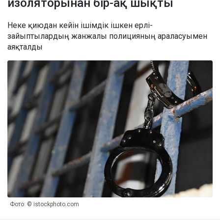
изоляторынан бір-ақ шықты
Неке қиюдан кейін ішімдік ішкен ерлі-
зайыптылардың жанжалы полицияның араласуымен
аяқталды
Фото: © istockphoto.com