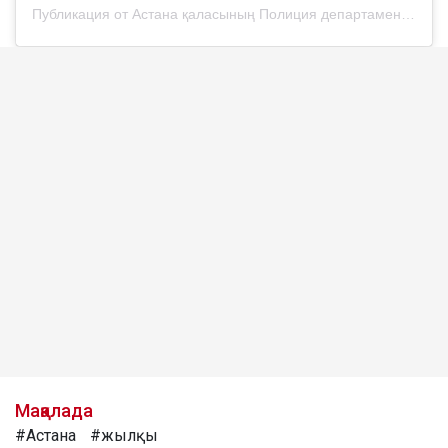
Публикация от Астана қаласының Полиция департаменті (@police__astana)
Мақалада
#Астана
#жылқы