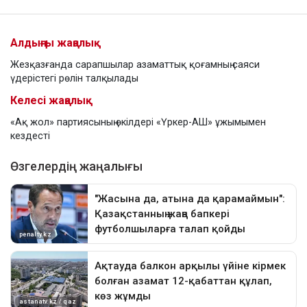
Алдыңғы жаңалық
Жезқазғанда сарапшылар азаматтық қоғамның саяси
үдерістегі рөлін талқылады
Келесі жаңалық
«Ақ жол» партиясының өкілдері «Үркер-АШ» ұжымымен
кездесті