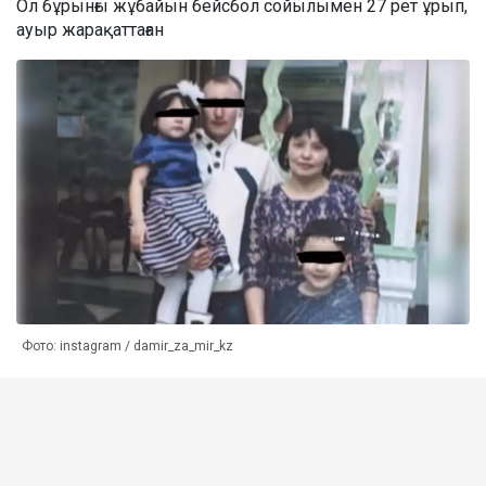
Ол бұрынғы жұбайын бейсбол сойылымен 27 рет ұрып,
ауыр жарақаттаған
Фото: instagram / damir_za_mir_kz