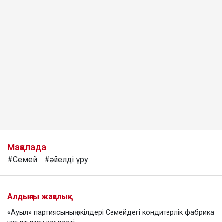
Мақалада
#Семей
#әйелді ұру
Алдыңғы жаңалық
«Ауыл» партиясының өкілдері Семейдегі кондитерлік фабрика