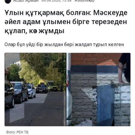
Асыл Арман
06.08.2026, 15:38
Жаңалықтар
Ұлын құтқармақ болған: Мәскеуде
әйел адам ұлымен бірге терезеден
құлап, көз жұмды
Олар бұл үйді бір жылдан бері жалдап тұрып келген
Фото: РЕН ТВ