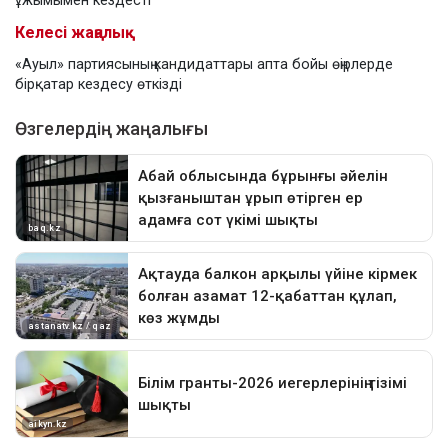
ұжымымен кездесті
Келесі жаңалық
«Ауыл» партиясының кандидаттары апта бойы өңірлерде
бірқатар кездесу өткізді