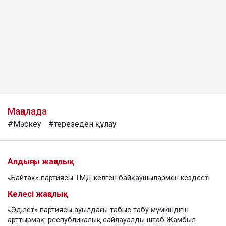
Мақалада
#Мәскеу
#терезеден құлау
Алдыңғы жаңалық
«Байтақ» партиясы ТМД келген байқаушылармен кездесті
Келесі жаңалық
«Әділет» партиясы ауылдағы табыс табу мүмкіндігін
арттырмақ: республикалық сайлауалды штаб Жамбыл