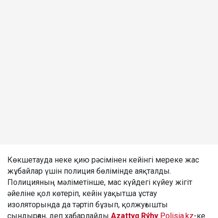
Көкшетауда неке қию рәсімінен кейінгі мереке жас
жұбайлар үшін полиция бөлімінде аяқталды.
Полицияның мәліметінше, мас күйдегі күйеу жігіт
әйеліне қол көтеріп, кейін уақытша ұстау
изоляторында да тәртіп бұзып, қолжуғышты
сындырған, деп хабарлайды
Azattyq Rýhy
Polisia.kz
-ке