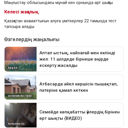
Маңғыстау облысындағы мұнай кен орнында өрт шықты
Келесі жаңалық
Қазақстан азаматтығын алуға үміткерлер 22 тамызда тест
тапсыра алады