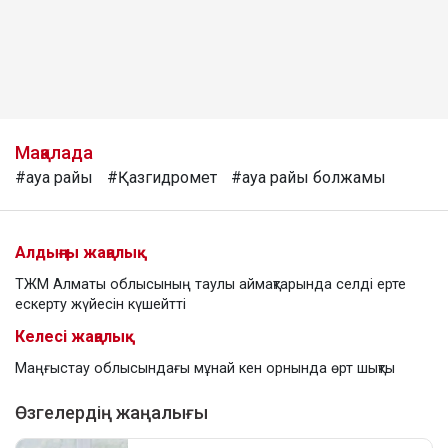
Мақалада
#ауа райы
#Қазгидромет
#ауа райы болжамы
Алдыңғы жаңалық
ТЖМ Алматы облысының таулы аймақтарында селді ерте
ескерту жүйесін күшейтті
Келесі жаңалық
Маңғыстау облысындағы мұнай кен орнында өрт шықты