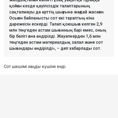
қойған кезде қауіпсіздік талаптарының
сақталмауы да өрттің шығуына жағдай жасаған.
Осыған байланысты сот екі тараптың кінә
дәрежесін ескерді. Талап қоюшыға келген 2,9
млн теңгеден астам шығынның бәрі емес, оның
бір бөлігі ғана өндірілді. Жауапкерден 1,6 млн
теңгеден астам материалдық залал және сот
шығындары өндірілді», – деп хабарлады сот.
Сот шешімі заңды күшіне енді.