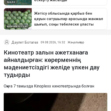
Дәулет Ботагөз
09.08.2026, 16:32
Жаңалықтар
Кинотеатр залын әжетханаға
айналдырған: көрерменнің
мәдениетсіздігі желіде үлкен дау
тудырды
Оқиға 7 тамызда Kinoplexx кинотеатрында болған