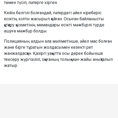
төмен түсіп, пәтерге кірген.
Кейін белгілі болғандай, пәтердегі әйел кіреберіс
есіктің кілтін жасырып қойған. Осыған байланысты
құтқару қызметінің мамандары есікті мәжбүрлі түрде
ашуға мәжбүр болды.
Полицияның алдын ала мәліметінше, әйел мас болған
және бірге тұратын жолдасымен кезекті рет
жанжалдасқан. Қазіргі уақытта осы дерек бойынша
тексеру жүргізіліп, оқиғаның толық мән-жайы анықталып
жатыр.