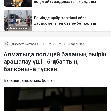
Дәулет Ботагөз
09.08.2026, 12:09
Жаңалықтар
Алматыда полицей баланың өмірін
арашалау үшін 6-қабаттың
балконына түскен
Баланың анасы мас болған