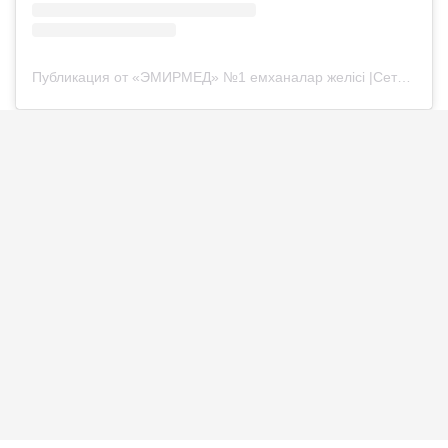
Публикация от «ЭМИРМЕД» №1 емханалар желісі |Сеть клиник №1 «ЭМИРМЕД» (@emirmed_almaty)