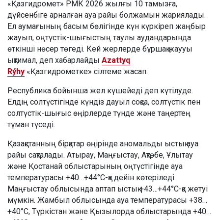
«Қазгидромет» РМК 2026 жылғы 10 тамызға,
дүйсенбіге арналған ауа райы болжамын жариялады.
Ел аумағының басым бөлігінде күн күркіреп жаңбыр
жауып, оңтүстік-шығыстың таулы аудандарында
өткінші нөсер төгеді. Кей жерлерде бұршақ жаууы
ықтимал, деп хабарлайды
Azattyq
Rýhy
«Қазгидрометке» сілтеме жасап.
Республика бойынша жел күшейеді деп күтілуде.
Елдің солтүстігінде күндіз дауыл соқса, солтүстік пен
солтүстік-шығыс өңірлерде түнде және таңертең
тұман түседі.
Қазақстанның бірқатар өңірінде аномальды ыстық ауа
райы сақталады. Атырау, Маңғыстау, Ақтөбе, Ұлытау
және Қостанай облыстарының оңтүстігінде ауа
температурасы +40…+44°C-қа дейін көтеріледі.
Маңғыстау облысында аптап ыстық +43…+44°C-қа жетуі
мүмкін. Жамбыл облысында ауа температурасы +38…
+40°C, Түркістан және Қызылорда облыстарында +40…