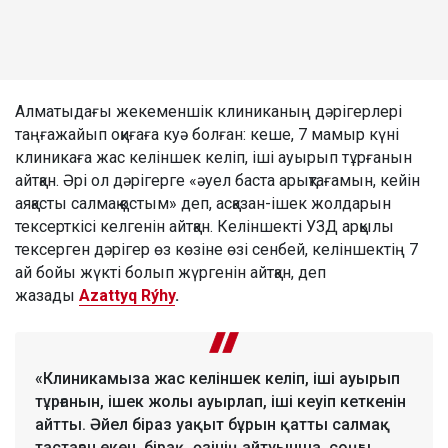
Алматыдағы жекеменшік клиниканың дәрігерлері
таңғажайып оқиғаға куә болған: кеше, 7 мамыр күні
клиникаға жас келіншек келіп, іші ауырып тұрғанын
айтқан. Әрі ол дәрігерге «әуел баста арықтағамын, кейін
аяқасты салмақ қостым» деп, асқазан-ішек жолдарын
тексерткісі келгенін айтқан. Келіншекті УЗД арқылы
тексерген дәрігер өз көзіне өзі сенбей, келіншектің 7
ай бойы жүкті болып жүргенін айтқан, деп
жазады
Azattyq Rýhy
.
«Клиникамыза жас келіншек келіп, іші ауырып
тұрғанын, ішек жолы ауырлап, іші кеуіп кеткенін
айтты. Әйел біраз уақыт бұрын қатты салмақ
тастаған екен, бірақ, өзінің айтуынша, соңғы