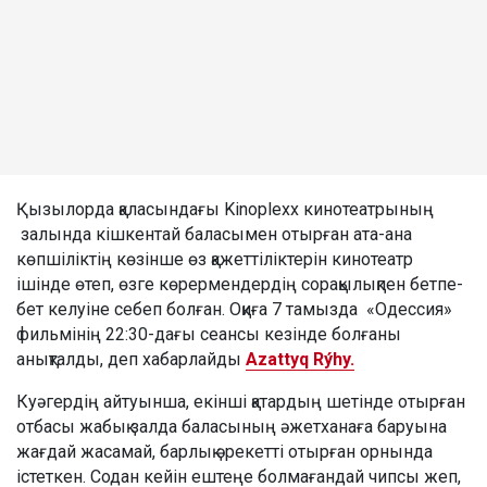
Қызылорда қаласындағы Kinoplexx кинотеатрының
залында кішкентай баласымен отырған ата-ана
көпшіліктің көзінше өз қажеттіліктерін кинотеатр
ішінде өтеп, өзге көрермендердің сорақылықпен бетпе-
бет келуіне себеп болған. Оқиға 7 тамызда «Одессия»
фильмінің 22:30-дағы сеансы кезінде болғаны
анықталды, деп хабарлайды
Azattyq Rýhy.
Куәгердің айтуынша, екінші қатардың шетінде отырған
отбасы жабық залда баласының әжетханаға баруына
жағдай жасамай, барлық әрекетті отырған орнында
істеткен. Содан кейін ештеңе болмағандай чипсы жеп,