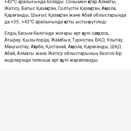
+43°C аралығында болады. Сонымен қатар Алматы,
Жетісу, Батыс Қазақстан, Солтүстік Қазақстан, Ақмола,
Қарағанды, Шығыс Қазақстан және Абай облыстарында
да +35…+43°C аралығында қатты ыстық күтіледі.
Елдің басым бөлігінде жоғары өрт қаупі сақталса,
Атырау, Қызылорда, Жамбыл, Түркістан, БҚО, Ұлытау,
Маңғыстау, Ақтөбе, Қостанай, Ақмола, Қарағанды, ШҚО,
Абай, Алматы және Жетісу облыстарының белгілі бір
өңірлерінде төтенше өрт қаупі жарияланды.