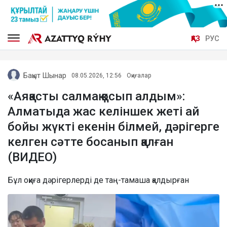
ҚАЗ
РУС
Бақыт Шынар
08.05.2026, 12:56
Оқиғалар
«Аяқасты салмақ қосып алдым»:
Алматыда жас келіншек жеті ай
бойы жүкті екенін білмей, дәрігерге
келген сәтте босанып қалған
(ВИДЕО)
Бұл оқиға дәрігерлерді де таң-тамаша қалдырған