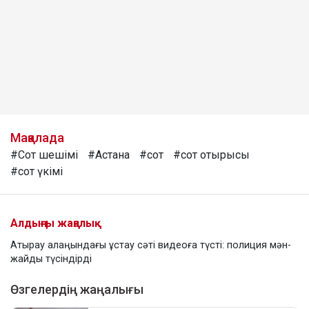
Мақалада
#Сот шешімі
#Астана
#сот
#сот отырысы
#сот үкімі
Алдыңғы жаңалық
Атырау алаңындағы ұстау сәті видеоға түсті: полиция мән-
жайды түсіндірді