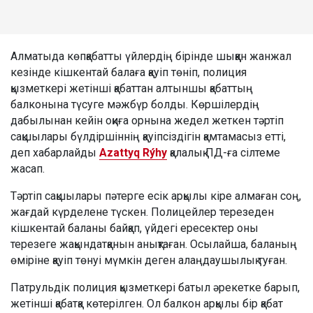
Алматыда көпқабатты үйлердің бірінде шыққан жанжал
кезінде кішкентай балаға қауіп төніп, полиция
қызметкері жетінші қабаттан алтыншы қабаттың
балконына түсуге мәжбүр болды. Көршілердің
дабылынан кейін оқиға орнына жедел жеткен тәртіп
сақшылары бүлдіршіннің қауіпсіздігін қамтамасыз етті,
деп хабарлайды
Azattyq Rýhy
қалалық ПД-ға сілтеме
жасап.
Тәртіп сақшылары пәтерге есік арқылы кіре алмаған соң,
жағдай күрделене түскен. Полицейлер терезеден
кішкентай баланы байқап, үйдегі ересектер оны
терезеге жақындатқанын анықтаған. Осылайша, баланың
өміріне қауіп төнуі мүмкін деген алаңдаушылық туған.
Патрульдік полиция қызметкері батыл әрекетке барып,
жетінші қабатқа көтерілген. Ол балкон арқылы бір қабат