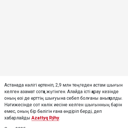
Астанада көлігі өртеніп, 2,9 млн теңгеден астам шығын
келген азамат сотқа жүгінген. Алайда істі қарау кезінде
оның өзі де өрттің шығуына себеп болғаны анықталды.
Нәтижесінде сот көлік иесіне келген шығынның бәрін
емес, оның бір бөлігін ғана өндіріп берді, деп
хабарлайды
Azattyq Rýhy
.