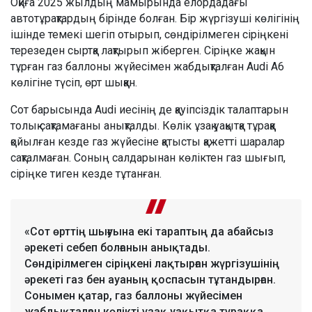
Оқиға 2025 жылдың мамырында елордадағы
автотұрақтардың бірінде болған. Бір жүргізуші көлігінің
ішінде темекі шегіп отырып, сөндірілмеген сіріңкені
терезеден сыртқа лақтырып жіберген. Сіріңке жақын
тұрған газ баллоны жүйесімен жабдықталған Audi A6
көлігіне түсіп, өрт шыққан.
Сот барысында Audi иесінің де қауіпсіздік талаптарын
толық сақтамағаны анықталды. Көлік ұзақ уақытқа тұраққа
қойылған кезде газ жүйесіне қатысты қажетті шаралар
сақталмаған. Соның салдарынан көліктен газ шығып,
сіріңке тиген кезде тұтанған.
«Сот өрттің шығуына екі тараптың да абайсыз
әрекеті себеп болғанын анықтады.
Сөндірілмеген сіріңкені лақтырған жүргізушінің
әрекеті газ бен ауаның қоспасын тұтандырған.
Сонымен қатар, газ баллоны жүйесімен
жабдықталған көлікті ұзақ уақытқа тұраққа