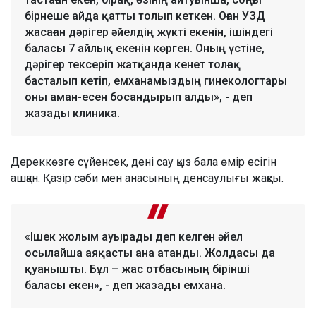
бірнеше айда қатты толып кеткен. Оған УЗД
жасаған дәрігер әйелдің жүкті екенін, ішіндегі
баласы 7 айлық екенін көрген. Оның үстіне,
дәрігер тексеріп жатқанда кенет толғақ
басталып кетіп, емханамыздың гинекологтары
оны аман-есен босандырып алды», - деп
жазады клиника.
Дереккөзге сүйенсек, дені сау қыз бала өмір есігін
ашқан. Қазір сәби мен анасының денсаулығы жақсы.
«Ішек жолым ауырады деп келген әйел
осылайша аяқасты ана атанды. Жолдасы да
қуанышты. Бұл – жас отбасының бірінші
баласы екен», - деп жазады емхана.