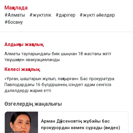
Мақалада
#Алматы
#жүктілік
#дәрігер
#жүкті әйелдер
#босану
Алдыңғы жаңалық
Алматы тауларындағы биік шыңнан 18 жастағы жігіт
тікұшақпен эвакуацияланды
Келесі жаңалық
«Ұрған, шаштарын жұлып, лақтырған»: Бас прокуратура
Павлодардағы 16 бүлдіршіннің ісіндегі адам сенгісіз
дәлелдерді жария етті