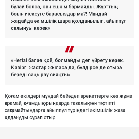
бұлай болса, оған ешкім бармайды. Жұрттың
боғын иіскеуге барасыздар ма?! Мұндай
жағдайда әкімшілік шара қолданылып, айыппұл
салынуы керек»
«Негізі балаға қой, болмайды деп үйрету керек.
Қазіргі жастар жыласа да, бүлдірсе де отыра
береді саңырау сияқты»
Қоғам өкілдері мұндай бейәдеп әрекеттерге көз жұма
қарамай, қоғамдық орындарда тазалық пен тәртіпті
сақтамайтындарға айыппұл түріндегі әкімшілік жаза
қолдануды сұрап отыр.