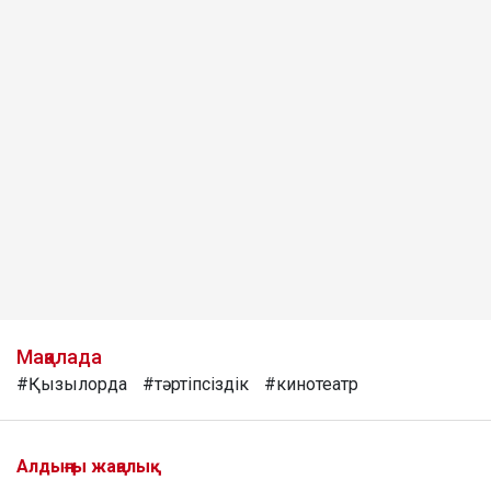
Мақалада
#Қызылорда
#тәртіпсіздік
#кинотеатр
Алдыңғы жаңалық