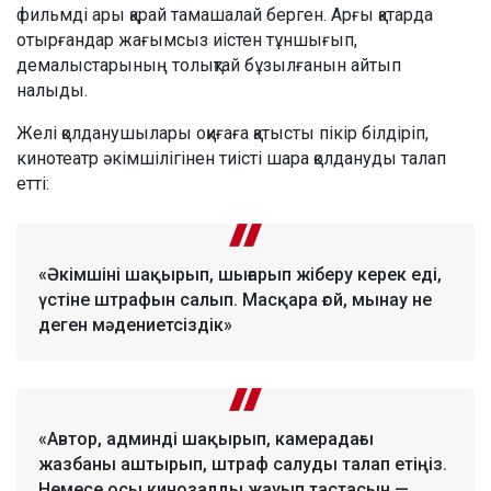
фильмді ары қарай тамашалай берген. Арғы қатарда
отырғандар жағымсыз иістен тұншығып,
демалыстарының толықтай бұзылғанын айтып
налыды.
Желі қолданушылары оқиғаға қатысты пікір білдіріп,
кинотеатр әкімшілігінен тиісті шара қолдануды талап
етті:
«Әкімшіні шақырып, шығарып жіберу керек еді,
үстіне штрафын салып. Масқара ғой, мынау не
деген мәдениетсіздік»
«Автор, админді шақырып, камерадағы
жазбаны аштырып, штраф салуды талап етіңіз.
Немесе осы кинозалды жауып тастасын —