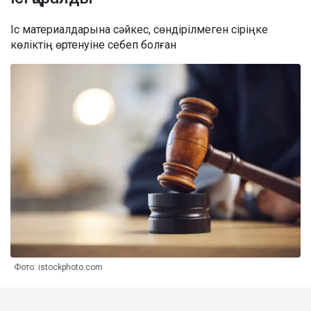
Іс материалдарына сәйкес, сөндірілмеген сіріңке
көліктің өртенуіне себеп болған
Фото: istockphoto.com