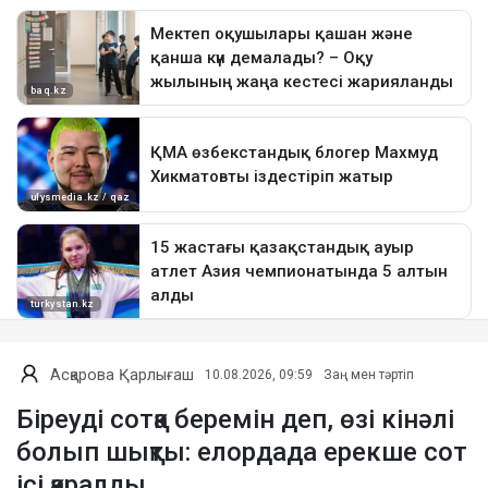
Асқарова Қарлығаш
10.08.2026, 09:59
Заң мен тәртіп
Біреуді сотқа беремін деп, өзі кінәлі
болып шықты: елордада ерекше сот
ісі қаралды