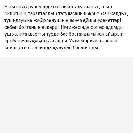
Үкім шығару кезінде сот айыпталушының шын
өкінетінін, тараптардың татуласқанын және жанжалдың
туындауына жәбірленушінің заңға қайшы әрекеттері
себеп болғанын ескерді. Нәтижесінде сот ер адамды
үш жылға шартты түрде бас бостандығынан айырып,
пробациялық бақылауға алды. Үкім жарияланғаннан
кейін ол сот залында қамаудан босатылды.