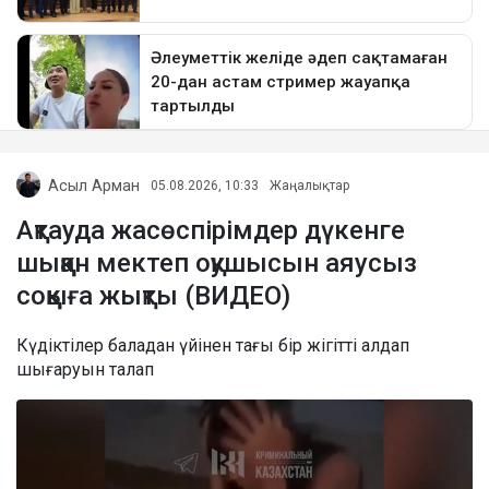
Асыл Арман
05.08.2026, 10:33
Жаңалықтар
Ақтауда жасөспірімдер дүкенге
шыққан мектеп оқушысын аяусыз
соққыға жықты (ВИДЕО)
Күдіктілер баладан үйінен тағы бір жігітті алдап
шығаруын талап