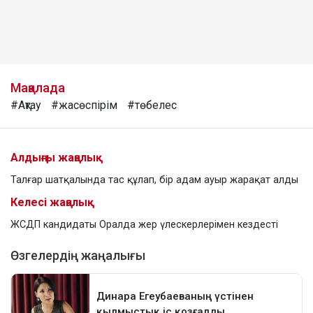
Мақалада
#Ақтау
#жасөспірім
#төбелес
Алдыңғы жаңалық
Талғар шатқалында тас құлап, бір адам ауыр жарақат алды
Келесі жаңалық
ЖСДП кандидаты Оралда жер үлескерлерімен кездесті