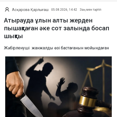
Асқарова Қарлығаш
05.08.2026, 14:42
Заң мен тәртіп
Атырауда ұлын алты жерден
пышақтаған әке сот залында босап
шықты
Жәбірленуші жанжалды өзі бастағанын мойындаған