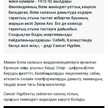
жеке кумирім - 1972-92 жылдары
Финляндияның білім жөніндегі ұлттық кеңесін
басқарған, білім саласын дамытуда өздерін
тарихтың отына тастап жіберген буынның
жарқын өкілі Эркки Ахо. Біз де өзімізді
тарихтың отына тастауға дайынбыз.
Сондықтан біздің энергиямызды
пайдаланыңыздаршы. Себебі, Қазақстанда
басқа жол жоқ», - деді Саясат Нұрбек.
Маман білім саласын модернизациялауға арналған
бірнеше нақты ұсыныс берді. Олар - цифрлық білім
берудің қажеттігі, балабақшаларды лицензиялау, сабақ
өткізетін онлайн-платформаларды дамыту, мамандық
таңдау және тағы басқа мәселелер.
Саясат Нұрбектің сөйлеген сөзінің толық
нұсқасын төмендегі видеодан көруге болады.