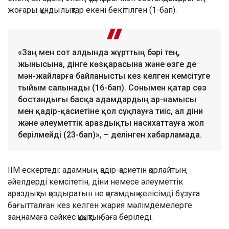
жоғары құндылықтар екені бекітілген (1-бап).
«Заң мен сот алдында жұрттың бәрі тең,
жынысына, дінге көзқарасына және өзге де
мән-жайларға байланысты кез келген кемсітуге
тыйым салынады (16-бап). Сонымен қатар сөз
бостандығы басқа адамдардың ар-намысы
мен қадір-қасиетіне қол сұқпауға тиіс, ал діни
және әлеуметтік араздықты насихаттауға жол
берілмейді (23-бап)», – делінген хабарламада.
ІІМ ескертеді: адамның қадір-қасиетін қорлайтын,
әйелдерді кемсітетін, діни немесе әлеуметтік
араздықты қоздыратын не қоғамдық келісімді бұзуға
бағытталған кез келген жария мәлімдемелерге
заңнамаға сәйкес құқықтық баға беріледі.