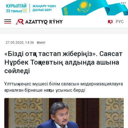
ҚАЗ
РУС
27.05.2020, 14:36
Үкімет
«Бізді отқа тастап жіберіңіз». Саясат
Нұрбек Тоқаевтың алдында ашына
сөйледі
Ұлттық кеңес мүшесі білім саласын модернизациялауға
арналған бірнеше нақты ұсыныс берді