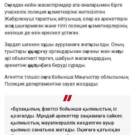
Оқиғадан кейін жасөспірімдер ата-аналарымен бірге
учаскелік полиция қызметкеріне жеткізілген.
Жәбірленуші тараптың айтуынша, олар өз әрекеттерін
жоққа шығармаған және тіпті полиция қызметкерлерінің
көзінше де өзін өрескел ұстаған.
Зардап шеккен оқушы ауруханаға жатқызылды. Оның
туыстары құқық қорғау органдарынан оқиғаны жан-жақты
әрі объективті тергеп, шабуыл жасағандардың
әрекетіне құқықтық баға беруді сұрады.
Агенттік тілшісі оқиға бойынша Маңғыстау облысының
Полиция департаментіне сауал жолдады:
«Бұзақылық фактісі бойынша қылмыстық іс
қозғалды. Мұндай әрекеттер заңнамаға сәйкес
қылмыстық жауапкершілік көзделген ауыр
қылмыс санатына жатады. Оқиғаға қатысқан