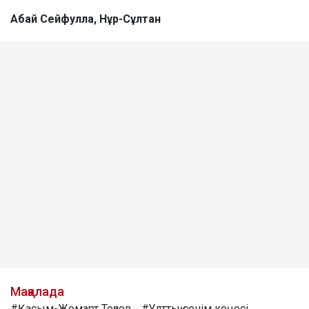
Абай Сейфулла, Нұр-Сұлтан
Мақалада
#Қасым-Жомарт Тоқаев
#Ұлттық сенім кеңесі