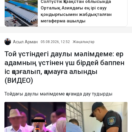
Асыл Арман
05.08.2026, 12:52
Жаңалықтар
Той үстіндегі даулы мәлімдеме: ер
адамның үстінен үш бірдей баппен
іс қозғалып, қамауға алынды
(ВИДЕО)
Тойдағы даулы мәлімдеме қоғамда дау тудырды