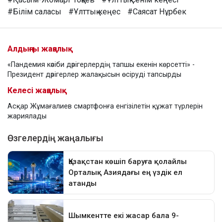
#Білім саласы
#Ұлттық кеңес
#Саясат Нұрбек
Алдыңғы жаңалық
«Пандемия кәсіби дәрігерлердің тапшы екенін көрсетті» -
Президент дәрігерлер жалақысын өсіруді тапсырды
Келесі жаңалық
Асқар Жұмағалиев смартфонға енгізілетін құжат түрлерін
жариялады