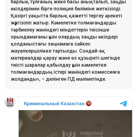
барлық тұлғаның жеке басы анықталып, заңды
өкілдерімен бірге полиция бөліміне жеткізілді.
Қазіргі уақытта барлық қажетті тергеу әрекеті
жүргізіліп жатыр. Кәмелетке толмағандарды
тәрбиелеу жөніндегі міндеттерін тиісінше
орындамағаны үшін олардың заңды өкілдері
қолданыстағы заңнамаға сәйкес
жауапкершілікке тартылды. Сондай-ақ
материалдар қарау және өз құзыреті шегінде
тиісті шаралар қабылдау үшін кәмелетке
толмағандардың істері жөніндегі комиссияға
жолданды», – делінген ПД мәліметінде.