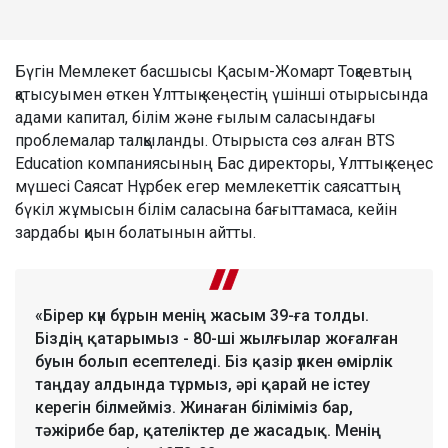
Бүгін Мемлекет басшысы Қасым-Жомарт Тоқаевтың
қатысуымен өткен Ұлттық кеңестің үшінші отырысында
адами капитал, білім және ғылым саласындағы
проблемалар талқыланды. Отырыста сөз алған BTS
Education компаниясының Бас директоры, Ұлттық кеңес
мүшесі Саясат Нұрбек егер мемлекеттік саясаттың
бүкіл жұмысын білім саласына бағыттамаса, кейін
зардабы қиын болатынын айтты.
«Бірер күн бұрын менің жасым 39-ға толды.
Біздің қатарымыз - 80-ші жылғылар жоғалған
буын болып есептеледі. Біз қазір үлкен өмірлік
таңдау алдында тұрмыз, әрі қарай не істеу
керегін білмейміз. Жинаған біліміміз бар,
тәжірибе бар, қателіктер де жасадық. Менің