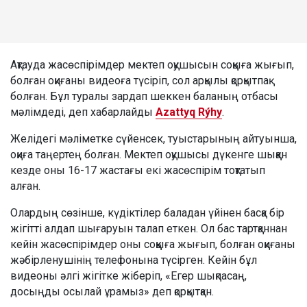
Ақтауда жасөспірімдер мектеп оқушысын соққыға жығып,
болған оқиғаны видеоға түсіріп, сол арқылы қорқытпақ
болған. Бұл туралы зардап шеккен баланың отбасы
мәлімдеді, деп хабарлайды
Azattyq Rýhy
.
Желідегі мәліметке сүйенсек, туыстарының айтуынша,
оқиға таңертең болған. Мектеп оқушысы дүкенге шыққан
кезде оны 16-17 жастағы екі жасөспірім тоқтатып
алған.
Олардың сөзінше, күдіктілер баладан үйінен басқа бір
жігітті алдап шығаруын талап еткен. Ол бас тартқаннан
кейін жасөспірімдер оны соққыға жығып, болған оқиғаны
жәбірленушінің телефонына түсірген. Кейін бұл
видеоны әлгі жігітке жіберіп, «Егер шықпасаң,
досыңды осылай ұрамыз» деп қорқытқан.