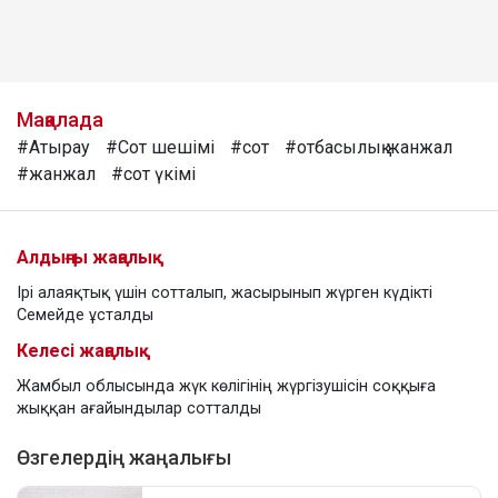
Мақалада
#Атырау
#Сот шешімі
#сот
#отбасылық жанжал
#жанжал
#сот үкімі
Алдыңғы жаңалық
Ірі алаяқтық үшін сотталып, жасырынып жүрген күдікті
Семейде ұсталды
Келесі жаңалық
Жамбыл облысында жүк көлігінің жүргізушісін соққыға
жыққан ағайындылар сотталды