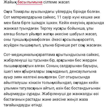
Жайық»
басылымына
сілтеме жасап.
Оқиға Томарлы ауылындағы үйлердің бірінде болған.
Сот материалдарына сәйкес, 11 сәуір күні кешке әке
мен бала бірге ішімдік ішкен. Кейін екеуінің арасында
жанжал туындаған. Тергеу нұсқасы бойынша, ұлы
алғаш болып ұйықтап жатқан әкесіне шабуыл жасап,
оны тұншықтырмақ болған. Әкесі қарсылық көрсетіп,
асүйден пышақ алып, ұлына бірнеше рет соққы жасаған.
Сот-медициналық сараптама қорытындысына сәйкес,
жәбірленуші іш тұсынан бір, арқасынан бес жерден
пышақ жарақатын алған. Соның салдарынан бауыры,
ішегі мен қабырғалары зақымданып, денсаулығына
ауыр зиян келгені анықталған. Сот отырысында
айыпталушы кінәсін толық мойындап, оқиғадан кейін
ұлымен татуласқанын айтып, өзін бас бостандығынан
айырмауды сұрады. Жәбірленуші де жанжалды өзі
бастағанын растады және әкесіне жеңіл жаза
тағайындауды өтінді.