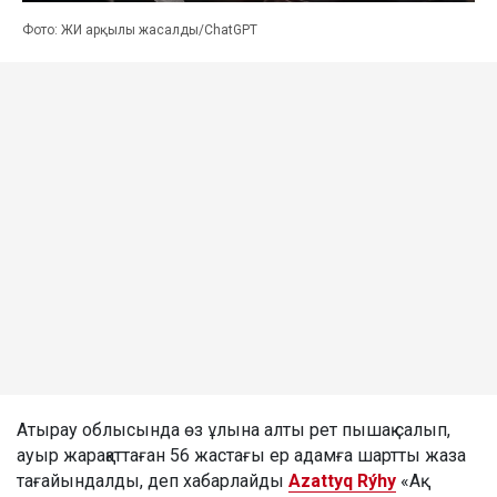
Фото: ЖИ арқылы жасалды/ChatGPT
Атырау облысында өз ұлына алты рет пышақ салып,
ауыр жарақаттаған 56 жастағы ер адамға шартты жаза
тағайындалды, деп хабарлайды
Azattyq Rýhy
«Ақ