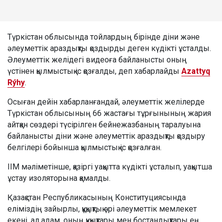
Түркістан облысында тойлардың бірінде діни және
әлеуметтік араздықты қоздырды деген күдікті ұсталды.
Әлеуметтік желідегі видеоға байланысты оның
үстінен қылмыстық іс қозғалды, деп хабарлайды
Azattyq
Rýhy
.
Осыған дейін хабарланғандай, әлеуметтік желілерде
Түркістан облысының 66 жастағы тұрғынының жария
айтқан сөздері түсірілген бейнежазбаның таралуына
байланысты діни және әлеуметтік араздықты қоздыру
белгілері бойынша қылмыстық іс қозғалған.
ІІМ мәліметінше, қазіргі уақытта күдікті ұсталып, уақытша
ұстау изоляторына қамалды.
Қазақстан Республикасының Конституциясында
еліміздің зайырлы, құқықтық әрі әлеуметтік мемлекет
екені, ал адам, оның құқықтары мен бостандықтары ең