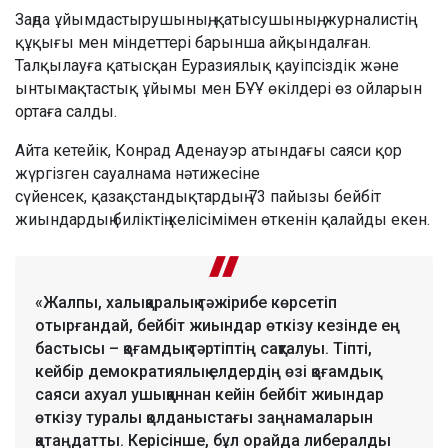
Заңда ұйымдастырушының, қатысушының, журналистің
құқығы мен міндеттері барынша айқындалған.
Талқылауға қатысқан Еуразиялық қауіпсіздік және
ынтымақтастық ұйымы мен БҰҰ өкілдері өз ойларын
ортаға салды.
Айта кетейік, Конрад Аденауэр атындағы саяси қор
жүргізген сауалнама нәтижесіне
сүйенсек, қазақстандықтардың 73 пайызы бейбіт
жиындардың биліктің келісімімен өткенін қалайды екен.
«Жалпы, халықаралық тәжірибе көрсетіп
отырғандай, бейбіт жиындар өткізу кезінде ең
бастысы – қоғамдық тәртіптің сақталуы. Тіпті,
кейбір демократиялық елдердің өзі қоғамдық-
саяси ахуал ушыққаннан кейін бейбіт жиындар
өткізу туралы қолданыстағы заңнамаларын
қатаңдатты. Керісінше, бұл орайда либералды