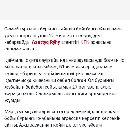
Семей тұрғыны бұрынғы әйелін бейсбол сойылымен
ұрып өлтіргені үшін 12 жылға сотталды, деп
хабарлайды
Azattyq Rýhy
агенттігі
КТК
арнасына
сілтеме жасап.
Қайғылы оқиға сәуір айында үйдің ауласында болған. Іс
материалдарына сәйкес, 51 жастағы ер адам мас
күйінде бұрынғы жұбайына шабуыл жасаған.
Қақтығысқа қызғаныш себеп болған. Ол бұрынғы
жұбайын бейсбол сойылымен 27 рет ұрып, ауыр
жарақаттаған. Салдарынан әйел оқиға орнында көз
жұмды.
Марқұмның туыстары сотта ер адамның бірнеше жыл
бойы бұрынғы жұбайына агрессия көрсетіп келгенін
айтты. Ажырасқаннан кейін де ол экс-әйелін