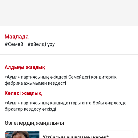
Мақалада
#Семей
#әйелді ұру
Алдыңғы жаңалық
«Ауыл» партиясының өкілдері Семейдегі кондитерлік
фабрика ұжымымен кездесті
Келесі жаңалық
«Ауыл» партиясының кандидаттары апта бойы өңірлерде
бірқатар кездесу өткізді