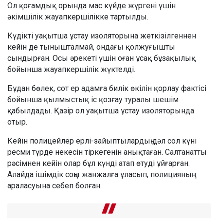
Ол қоғамдық орында мас күйде жүргені үшін
әкімшілік жауапкершілікке тартылды.
Күдікті уақытша ұстау изоляторына жеткізілгеннен
кейін де тынышталмай, ондағы қолжуғышты
сындырған. Осы әрекеті үшін оған ұсақ бұзақылық
бойынша жауапкершілік жүктелді.
Бұдан бөлек, сот ер адамға билік өкілін қорлау фактісі
бойынша қылмыстық іс қозғау туралы шешім
қабылдады. Қазір ол уақытша ұстау изоляторында
отыр.
Кейін полицейлер ерлі-зайыптылардың дәл сол күні
ресми түрде некесін тіркегенін анықтаған. Салтанатты
рәсімнен кейін олар бұл күнді атап өтуді ұйғарған.
Алайда ішімдік соңы жанжалға ұласып, полицияның
араласуына себеп болған.