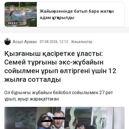
Асыл Арман
07.08.2026, 12:12
Жаңалықтар
Қызғаныш қасіретке ұласты:
Семей тұрғыны экс-жұбайын
сойылмен ұрып өлтіргені үшін 12
жылға сотталды
Ол бұрынғы жұбайын бейсбол сойылымен 27 рет
ұрып, ауыр жарақаттаған