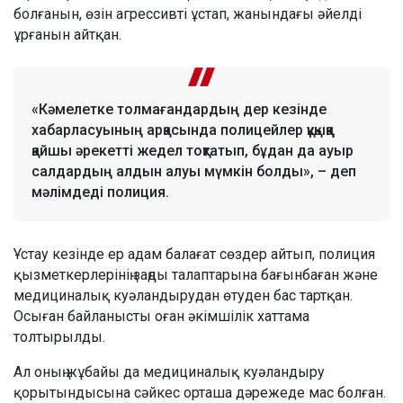
болғанын, өзін агрессивті ұстап, жанындағы әйелді
ұрғанын айтқан.
«Кәмелетке толмағандардың дер кезінде
хабарласуының арқасында полицейлер құқыққа
қайшы әрекетті жедел тоқтатып, бұдан да ауыр
салдардың алдын алуы мүмкін болды», – деп
мәлімдеді полиция.
Ұстау кезінде ер адам балағат сөздер айтып, полиция
қызметкерлерінің заңды талаптарына бағынбаған және
медициналық куәландырудан өтуден бас тартқан.
Осыған байланысты оған әкімшілік хаттама
толтырылды.
Ал оның жұбайы да медициналық куәландыру
қорытындысына сәйкес орташа дәрежеде мас болған.