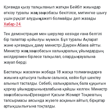
Қоғамда қызу талқыланып жатқан Бейбіт жиындар
өткізу туралы жаңа заң жобасы бекітілсе, митингке шығу
үшін рұқсат алудың қажеті болмайды деп жазады
Хабар-24.
Тек демонстрация мен шерулер кезінде ғана белгілі
бір талаптар қойылуы мүмкін. Бұл туралы Ақпарат
және қоғамдық даму министрі Дәурен Абаев айтты.
Министр жаңа заң жобасын халықаралық ұйымдардың
өкілдерімен бірлесе талқылап, олардың сауалына
жауап берді.
Бастапқы жасалған жобада 18 жасқа толмағандарға
жиынға қатысуға тыйым салынса, кейін бұл шектеу
алынып тасталды. Себебі, халықаралық бала құқығын
қорғау ұйымдарының талабына қайшы келген. Министр
заң жобасының Президент Қасым-Жомарт Тоқаевтың
тапсырмасы аясында жүзеге асқанын айтып, бірқатар
артықшылығына тоқталды.