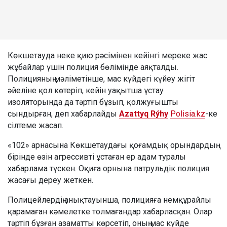
Көкшетауда неке қию рәсімінен кейінгі мереке жас
жұбайлар үшін полиция бөлімінде аяқталды.
Полицияның мәліметінше, мас күйдегі күйеу жігіт
әйеліне қол көтеріп, кейін уақытша ұстау
изоляторында да тәртіп бұзып, қолжуғышты
сындырған, деп хабарлайды
Azattyq Rýhy
Polisia.kz
-ке
сілтеме жасап.
«102» арнасына Көкшетаудағы қоғамдық орындардың
бірінде өзін агрессивті ұстаған ер адам туралы
хабарлама түскен. Оқиға орнына патрульдік полиция
жасағы дереу жеткен.
Полицейлердің анықтауынша, полицияға немқұрайлы
қарамаған кәмелетке толмағандар хабарласқан. Олар
тәртіп бұзған азаматты көрсетіп, оның мас күйде