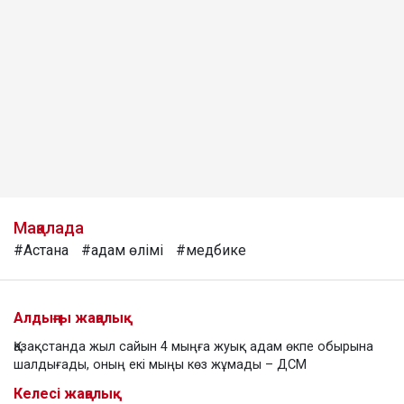
Мақалада
#Астана
#адам өлімі
#медбике
Алдыңғы жаңалық
Қазақстанда жыл сайын 4 мыңға жуық адам өкпе обырына
шалдығады, оның екі мыңы көз жұмады – ДСМ
Келесі жаңалық