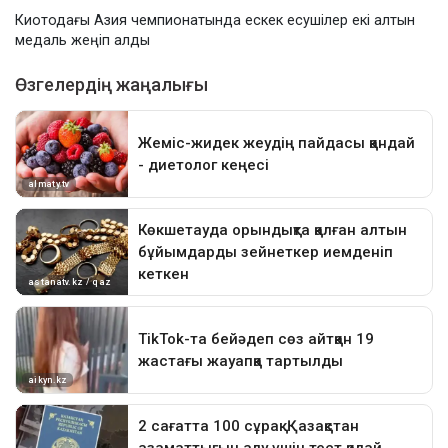
Киотодағы Азия чемпионатында ескек есушілер екі алтын
медаль жеңіп алды