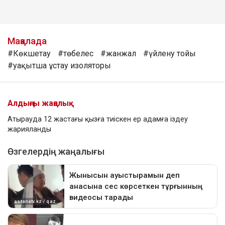
Мақалада
#Көкшетау
#төбелес
#жанжал
#үйлену тойы
#уақытша ұстау изоляторы
Алдыңғы жаңалық
Атырауда 12 жастағы қызға тиіскен ер адамға іздеу
жарияланды