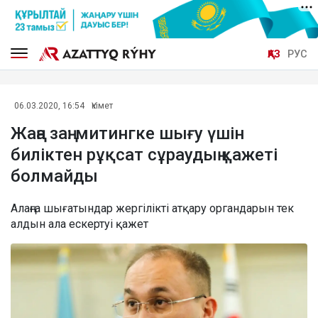
ҚАЗ
РУС
06.03.2020, 16:54
Үкімет
Жаңа заң: митингке шығу үшін
биліктен рұқсат сұраудың қажеті
болмайды
Алаңға шығатындар жергілікті атқару органдарын тек
алдын ала ескертуі қажет