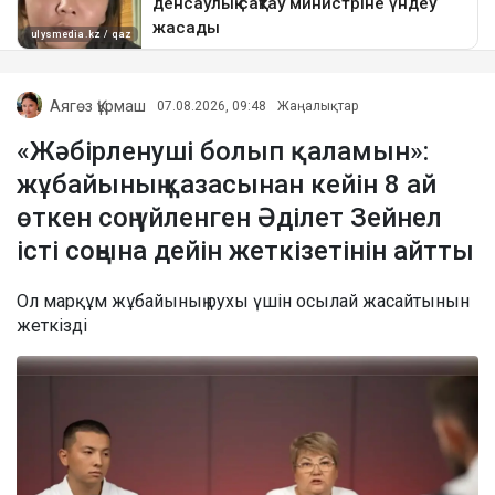
Аягөз Құрмаш
07.08.2026, 09:48
Жаңалықтар
«Жәбірленуші болып қаламын»:
жұбайының қазасынан кейін 8 ай
өткен соң үйленген Әділет Зейнел
істі соңына дейін жеткізетінін айтты
Ол марқұм жұбайының рухы үшін осылай жасайтынын
жеткізді