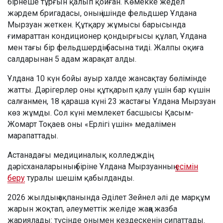
бірнеше тұрғын қалып қойған. Көмекке жедел
жәрдем бригадасы, оның ішінде фельдшер Ұлдана
Мырзуан жеткен. Құтқару жұмысы барысында
ғимараттан кондиционер қондырғысы құлап, Ұлдана
мен тағы бір фельдшердің басына тиді. Жалпы оқиға
салдарынан 5 адам жарақат алды.
Ұлдана 10 күн бойы ауыр халде жансақтау бөлімінде
жатты. Дәрігерлер оны құтқарып қалу үшін бар күшін
салғанмен, 18 қараша күні 23 жастағы Ұлдана Мырзуан
көз жұмды. Сол күні мемлекет басшысы Қасым-
Жомарт Тоқаев оны «Ерлігі үшін» медалімен
марапаттады.
Астанадағы медициналық колледждің
дәрісханаларының біріне Ұлдана Мырзуанның
есімін
беру
туралы шешім қабылданды.
2026 жылдың ақпанында Әділет Зейнел әлі де марқұм
жарын жоқтап, әлеуметтік желіде жаңа жазба
жариялады: түсінде онымен кездескенін сипаттады.