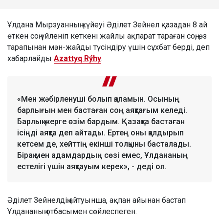
Ұлдана Мырзуанның күйеуі Әділет Зейнел қазадан 8 ай
өткен соң үйленіп кеткені жайлы ақпарат тараған соң, өз
тарапынан мән-жайды түсіндіру үшін сұхбат берді, деп
хабарлайды
Azattyq Rýhy
.
«Мен жәбірленуші болып қаламын. Осының
барлығын мен бастаған соң аяқтағым келеді.
Барлық жерге өзім бардым. Қазақта бастаған
ісіңді аяқта деп айтады. Ертең оны қалдырып
кетсем де, хейттің екінші толқыны басталады.
Бірақ мен адамдардың сөзі емес, Ұлдананың
естелігі үшін аяқтауым керек», - деді ол.
Әділет Зейнелдің айтуынша, ақпан айынан бастап
Ұлдананың отбасымен сөйлеспеген.