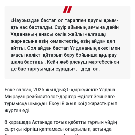
«Наурыздан бастап ол тараппен даулы қарым-
қатынас басталды. Сәуір айының аяғына дейін
Ұлдананың анасы көлік жайлы «алғашқы
жарнасына өзің көмектестің, өзің айда» деп
айтты. Сол айдан бастап Ұлдананың әкесі мен
ағасы көлікті қайтарып беру бойынша қоңырау
шала бастады. Кейн жәбірленуш мәртебесінен
де бас тартуымды сұрады», - деді ол.
Еске салсақ, 2025 жылдың 30 қыркүйекте Ұлдана
Мырзуан реабилитолог-дәрігер Әділет Зейнелге
тұрмысқа шыққан. Екеуі 8 жыл көңіл жарастырып
жүрген еді.
8 қарашада Астанада тоғыз қабатты тұрғын үйдің
сыртқы кірпіш қаптамасы опырылып, астында