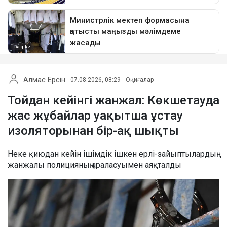
Алмас Ерсін
07.08.2026, 08:29
Оқиғалар
Тойдан кейінгі жанжал: Көкшетауда
жас жұбайлар уақытша ұстау
изоляторынан бір-ақ шықты
Неке қиюдан кейін ішімдік ішкен ерлі-зайыптылардың
жанжалы полицияның араласуымен аяқталды