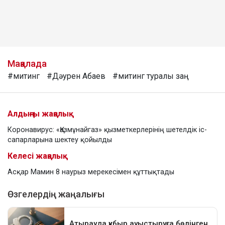
Мақалада
#митинг
#Дәурен Абаев
#митинг туралы заң
Алдыңғы жаңалық
Коронавирус: «Қазмұнайгаз» қызметкерлерінің шетелдік іс-
сапарларына шектеу қойылды
Келесі жаңалық
Асқар Мамин 8 наурыз мерекесімен құттықтады