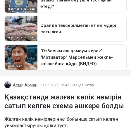
Асыл Арман
07.08.2026, 16:42
Жаңалықтар
Қазақстанда жалған көлік нөмірін
сатып келген схема әшкере болды
Жалған көлік нөмірлерін ел бойынша сатып келген
ұйымдастырушы қолға түсті