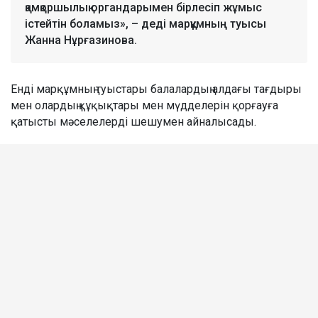
қамқоршылық органдарымен бірлесіп жұмыс
істейтін боламыз», – деді марқұмның туысы
Жанна Нұрғазинова.
Енді марқұмның туыстары балалардың алдағы тағдыры
мен олардың құқықтары мен мүдделерін қорғауға
қатысты мәселелерді шешумен айналысады.