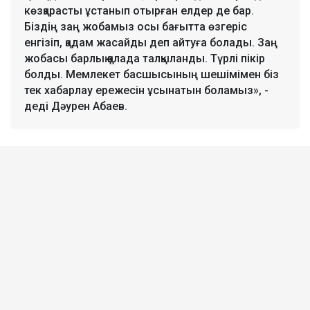
көзқарасты ұстанып отырған елдер де бар.
Біздің заң жобамыз осы бағытта өзгеріс
енгізіп, қадам жасайды деп айтуға болады. Заң
жобасы барлық қалада талқыланды. Түрлі пікір
болды. Мемлекет басшысының шешімімен біз
тек хабарлау ережесін ұсынатын боламыз», -
деді Дәурен Абаев.