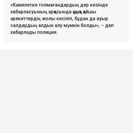
«Кәмелетке толмағандардың дер кезінде
хабарласуының арқасында құқыққа қайшы
әрекеттердің жолы кесіліп, бұдан да ауыр
салдардың алдын алу мүмкін болды», – деп
хабарлады полиция.