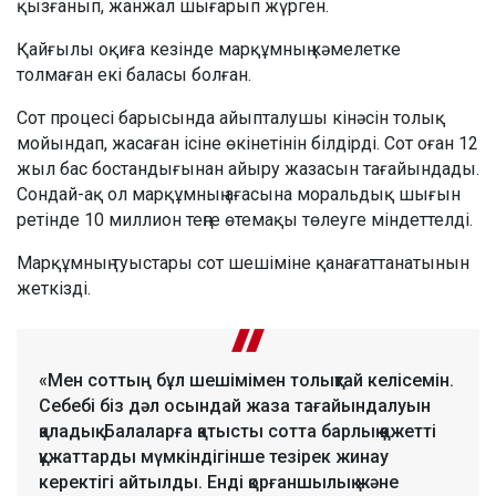
қызғанып, жанжал шығарып жүрген.
Қайғылы оқиға кезінде марқұмның кәмелетке
толмаған екі баласы болған.
Сот процесі барысында айыпталушы кінәсін толық
мойындап, жасаған ісіне өкінетінін білдірді. Сот оған 12
жыл бас бостандығынан айыру жазасын тағайындады.
Сондай-ақ ол марқұмның ағасына моральдық шығын
ретінде 10 миллион теңге өтемақы төлеуге міндеттелді.
Марқұмның туыстары сот шешіміне қанағаттанатынын
жеткізді.
«Мен соттың бұл шешімімен толықтай келісемін.
Себебі біз дәл осындай жаза тағайындалуын
қаладық. Балаларға қатысты сотта барлық қажетті
құжаттарды мүмкіндігінше тезірек жинау
керектігі айтылды. Енді қорғаншылық және