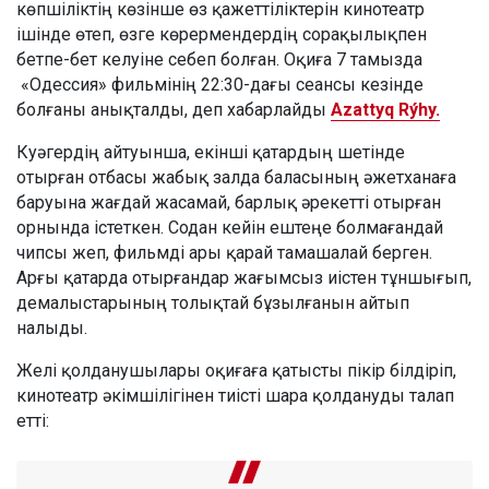
көпшіліктің көзінше өз қажеттіліктерін кинотеатр
ішінде өтеп, өзге көрермендердің сорақылықпен
бетпе-бет келуіне себеп болған. Оқиға 7 тамызда
«Одессия» фильмінің 22:30-дағы сеансы кезінде
болғаны анықталды, деп хабарлайды
Azattyq Rýhy.
Куәгердің айтуынша, екінші қатардың шетінде
отырған отбасы жабық залда баласының әжетханаға
баруына жағдай жасамай, барлық әрекетті отырған
орнында істеткен. Содан кейін ештеңе болмағандай
чипсы жеп, фильмді ары қарай тамашалай берген.
Арғы қатарда отырғандар жағымсыз иістен тұншығып,
демалыстарының толықтай бұзылғанын айтып
налыды.
Желі қолданушылары оқиғаға қатысты пікір білдіріп,
кинотеатр әкімшілігінен тиісті шара қолдануды талап
етті: