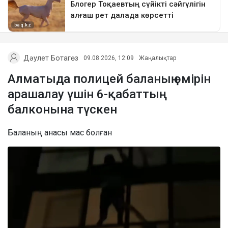
Дәулет Ботагөз
09.08.2026, 12:09
Жаңалықтар
Алматыда полицей баланың өмірін
арашалау үшін 6-қабаттың
балконына түскен
Баланың анасы мас болған