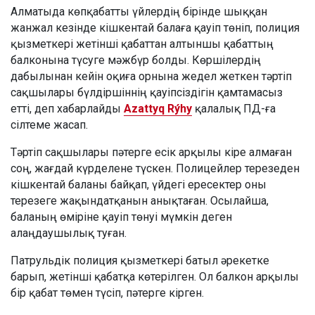
Алматыда көпқабатты үйлердің бірінде шыққан
жанжал кезінде кішкентай балаға қауіп төніп, полиция
қызметкері жетінші қабаттан алтыншы қабаттың
балконына түсуге мәжбүр болды. Көршілердің
дабылынан кейін оқиға орнына жедел жеткен тәртіп
сақшылары бүлдіршіннің қауіпсіздігін қамтамасыз
етті, деп хабарлайды
Azattyq Rýhy
қалалық ПД-ға
сілтеме жасап.
Тәртіп сақшылары пәтерге есік арқылы кіре алмаған
соң, жағдай күрделене түскен. Полицейлер терезеден
кішкентай баланы байқап, үйдегі ересектер оны
терезеге жақындатқанын анықтаған. Осылайша,
баланың өміріне қауіп төнуі мүмкін деген
алаңдаушылық туған.
Патрульдік полиция қызметкері батыл әрекетке
барып, жетінші қабатқа көтерілген. Ол балкон арқылы
бір қабат төмен түсіп, пәтерге кірген.