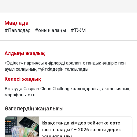
Мақалада
#Павлодар
#ойын алаңы
#ТЖМ
Алдыңғы жаңалық
«Әділет» партиясы өңірлерді аралап, отандық өндіріс пен
ауыл халқының түйткілдерін талқылады
Келесі жаңалық
Ақтауда Caspian Clean Challenge халықаралық экологиялық
марафоны өтті