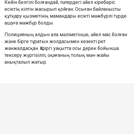
Кейін белгілі болғандай, пәтердегі әйел кіреберіс
есіктің кілтін жасырып қойған. Осыған байланысты
құтқару қызметінің мамандары есікті мәжбүрлі түрде
ашуға мәжбүр болды.
Полицияның алдын ала мәліметінше, әйел мас болған
және бірге тұратын жолдасымен кезекті рет
жанжалдасқан. Қазіргі уақытта осы дерек бойынша
тексеру жүргізіліп, оқиғаның толық мән-жайы
анықталып жатыр.