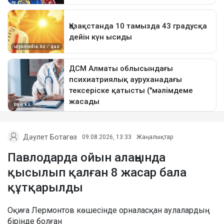
Дәулет Ботагөз
09.08.2026, 13:33
Жаңалықтар
Павлодарда ойын алаңында
қысылып қалған 8 жасар бала
құтқарылды
Оқиға Лермонтов көшесінде орналасқан аулалардың
бірінде болған