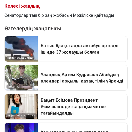
Келесі жаңалық
Сенаторлар тағы бір заң жобасын Мәжіліске қайтарды