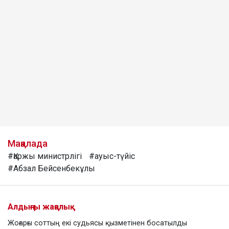
Мақалада
#Қаржы министрлігі
#ауыс-түйіс
#Абзал Бейсенбекұлы
Алдыңғы жаңалық
Жоғарғы соттың екі судьясы қызметінен босатылды