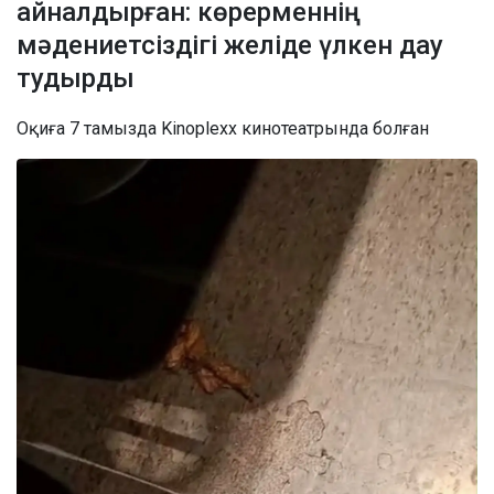
айналдырған: көрерменнің
мәдениетсіздігі желіде үлкен дау
тудырды
Оқиға 7 тамызда Kinoplexx кинотеатрында болған