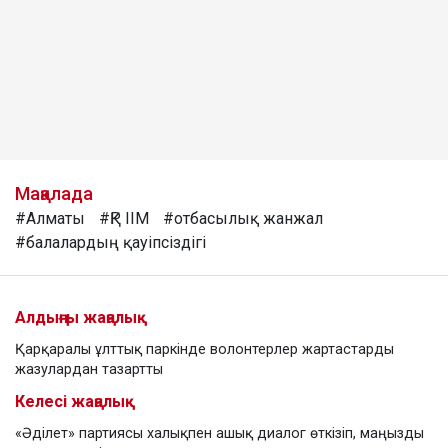
Мақалада
#Алматы
#ҚР ІІМ
#отбасылық жанжал
#балалардың қауіпсіздігі
Алдыңғы жаңалық
Қарқаралы ұлттық паркінде волонтерлер жартастарды
жазулардан тазартты
Келесі жаңалық
«Әділет» партиясы халықпен ашық диалог өткізіп, маңызды