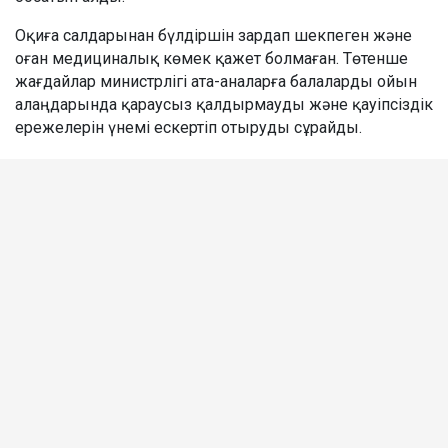
Оқиға салдарынан бүлдіршін зардап шекпеген және
оған медициналық көмек қажет болмаған. Төтенше
жағдайлар министрлігі ата-аналарға балаларды ойын
алаңдарында қараусыз қалдырмауды және қауіпсіздік
ережелерін үнемі ескертіп отыруды сұрайды.