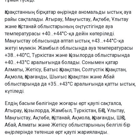
Қазақстанның бірқатар өңірінде аномальды ыстық ауа
райы сақталады. Атырау, Маңғыстау, Ақтөбе, Ұлытау
және Қостанай облыстарының оңтүстігінде ауа
температурасы +40…+44°C-қа дейін көтеріледі.
Маңғыстау облысында аптап ыстық +43…+44°C-қа
жетуі мүмкін. Жамбыл облысында ауа температурасы
+38…+40°C, Түркістан және Қызылорда облыстарында
+40…+43°C аралығында болады. Сонымен қатар
Алматы, Жетісу, Батыс Қазақстан, Солтүстік Қазақстан,
Ақмола, Қарағанды, Шығыс Қазақстан және Абай
облыстарында да +35…+43°C аралығында қатты ыстық
күтіледі.
Елдің басым бөлігінде жоғары өрт қаупі сақталса,
Атырау, Қызылорда, Жамбыл, Түркістан, БҚО, Ұлытау,
Маңғыстау, Ақтөбе, Қостанай, Ақмола, Қарағанды, ШҚО,
Абай, Алматы және Жетісу облыстарының белгілі бір
өңірлерінде төтенше өрт қаупі жарияланды.