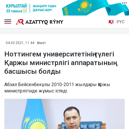
ҚАЗ
РУС
04.03.2021, 11:44
Үкімет
Ноттингем университетінің түлегі
Қаржы министрлігі аппаратының
басшысы болды
Абзал Бейсенбекұлы 2010-2011 жылдары Қаржы
министрлігінде жұмыс істеді