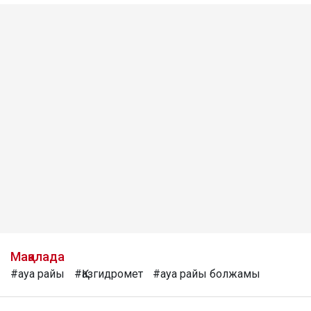
Мақалада
#ауа райы
#Қазгидромет
#ауа райы болжамы