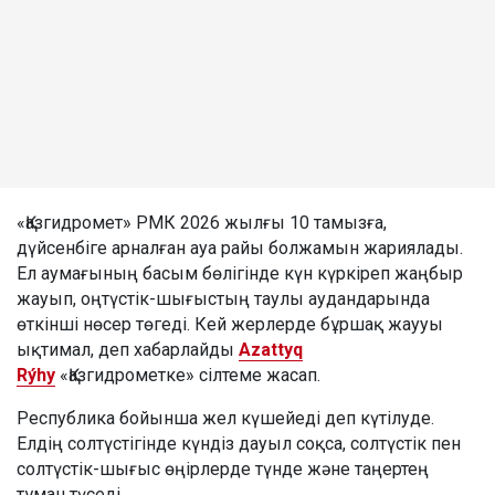
«Қазгидромет» РМК 2026 жылғы 10 тамызға,
дүйсенбіге арналған ауа райы болжамын жариялады.
Ел аумағының басым бөлігінде күн күркіреп жаңбыр
жауып, оңтүстік-шығыстың таулы аудандарында
өткінші нөсер төгеді. Кей жерлерде бұршақ жаууы
ықтимал, деп хабарлайды
Azattyq
Rýhy
«Қазгидрометке» сілтеме жасап.
Республика бойынша жел күшейеді деп күтілуде.
Елдің солтүстігінде күндіз дауыл соқса, солтүстік пен
солтүстік-шығыс өңірлерде түнде және таңертең
тұман түседі.