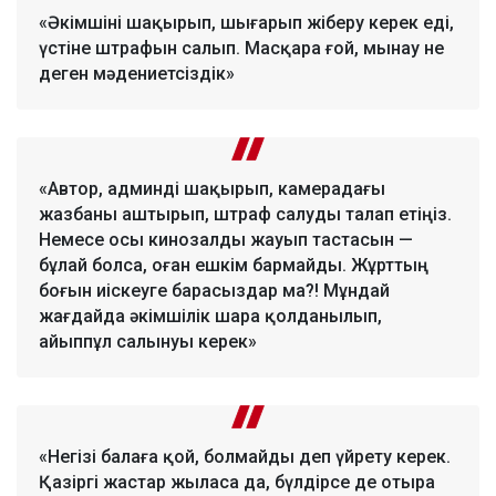
«Әкімшіні шақырып, шығарып жіберу керек еді,
үстіне штрафын салып. Масқара ғой, мынау не
деген мәдениетсіздік»
«Автор, админді шақырып, камерадағы
жазбаны аштырып, штраф салуды талап етіңіз.
Немесе осы кинозалды жауып тастасын —
бұлай болса, оған ешкім бармайды. Жұрттың
боғын иіскеуге барасыздар ма?! Мұндай
жағдайда әкімшілік шара қолданылып,
айыппұл салынуы керек»
«Негізі балаға қой, болмайды деп үйрету керек.
Қазіргі жастар жыласа да, бүлдірсе де отыра