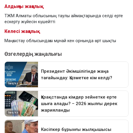
Алдыңғы жаңалық
ТЖМ Алматы облысының таулы аймақтарында селді ерте
ескерту жүйесін күшейтті
Келесі жаңалық
Маңғыстау облысындағы мұнай кен орнында өрт шықты