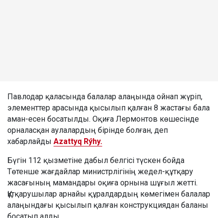
Павлодар қаласында балалар алаңында ойнап жүріп,
элементтер арасында қысылып қалған 8 жастағы бала
аман-есен босатылды. Оқиға Лермонтов көшесінде
орналасқан аулалардың бірінде болған, деп
хабарлайды
Azattyq Rýhy.
Бүгін 112 қызметіне дабыл белгісі түскен бойда
Төтенше жағдайлар министрлігінің жедел-құтқару
жасағының мамандары оқиға орнына шұғыл жетті.
Құтқарушылар арнайы құралдардың көмегімен балалар
алаңындағы қысылып қалған конструкциядан баланы
босатып алды.