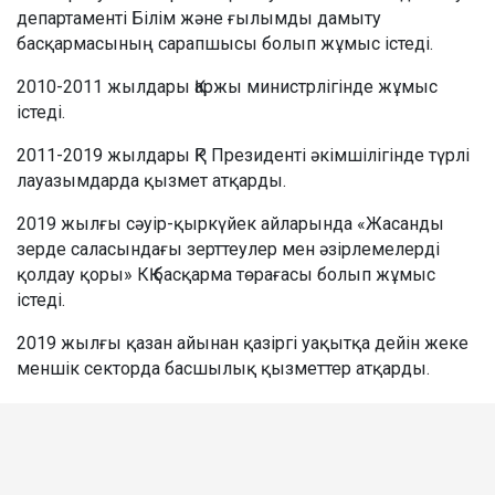
департаменті Білім және ғылымды дамыту
басқармасының сарапшысы болып жұмыс істеді.
2010-2011 жылдары Қаржы министрлігінде жұмыс
істеді.
2011-2019 жылдары ҚР Президенті әкімшілігінде түрлі
лауазымдарда қызмет атқарды.
2019 жылғы сәуір-қыркүйек айларында «Жасанды
зерде саласындағы зерттеулер мен әзірлемелерді
қолдау қоры» КҚ басқарма төрағасы болып жұмыс
істеді.
2019 жылғы қазан айынан қазіргі уақытқа дейін жеке
меншік секторда басшылық қызметтер атқарды.