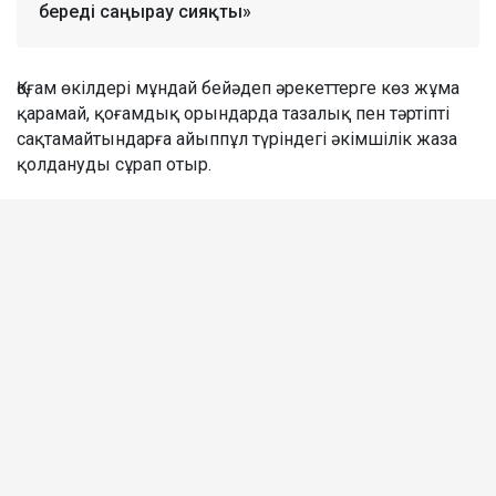
береді саңырау сияқты»
Қоғам өкілдері мұндай бейәдеп әрекеттерге көз жұма
қарамай, қоғамдық орындарда тазалық пен тәртіпті
сақтамайтындарға айыппұл түріндегі әкімшілік жаза
қолдануды сұрап отыр.