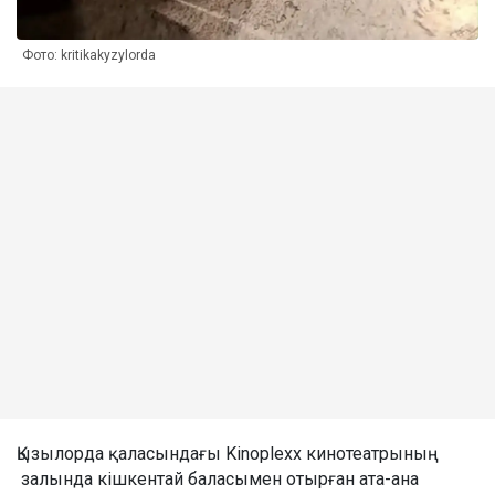
Фото: kritikakyzylorda
Қызылорда қаласындағы Kinoplexx кинотеатрының
залында кішкентай баласымен отырған ата-ана