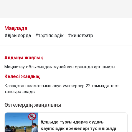
Мақалада
#Қызылорда
#тәртіпсіздік
#кинотеатр
Алдыңғы жаңалық
Маңғыстау облысындағы мұнай кен орнында өрт шықты
Келесі жаңалық
Қазақстан азаматтығын алуға үміткерлер 22 тамызда тест
тапсыра алады