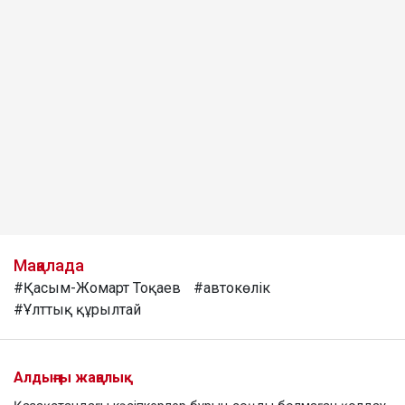
Мақалада
#Қасым-Жомарт Тоқаев
#автокөлік
#Ұлттық құрылтай
Алдыңғы жаңалық