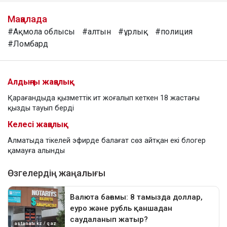
Мақалада
#Ақмола облысы
#алтын
#ұрлық
#полиция
#Ломбард
Алдыңғы жаңалық
Қарағандыда қызметтік ит жоғалып кеткен 18 жастағы
қызды тауып берді
Келесі жаңалық
Алматыда тікелей эфирде балағат сөз айтқан екі блогер
қамауға алынды