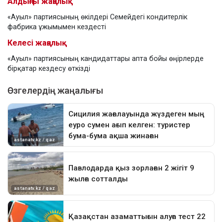
Алдыңғы жаңалық
«Ауыл» партиясының өкілдері Семейдегі кондитерлік
фабрика ұжымымен кездесті
Келесі жаңалық
«Ауыл» партиясының кандидаттары апта бойы өңірлерде
бірқатар кездесу өткізді