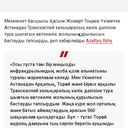
Мемлекет басшысы Қасым-Жомарт Тоқаев Үкіметке
Астанадан Транскаспий халықаралық көлік дәлізіне
тура шығатын автокөлік жолының құрылысын
бастауды тапсырды, деп хабарлайды
Azattyq Rýhy.
«Осы тұста тағы бір маңызды
инфрақұрылымдық жоба қолға алынатыны
туралы жариялағым келеді. Мен Үкіметке
Астанадан Арқалық, Торғай және Ырғыз арқылы
Транскаспий халықаралық көлік дәлізіне тура
шығатын автокөлік жолының құрылысын
бастауды тапсырдым. Жаңа күре жол орталық
және батыс аймақтардың арасын 560
шақырымға қысқартады. Бұл – тұтас Торғай
өңірінің дамуына тың серпін беретін ауқымды