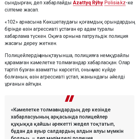
сындырған, деп хабарлайды
Azattyq Rýhy
Polisia.kz
-ке
сілтеме жасап.
«102» арнасына Көкшетаудағы қоғамдық орындардың
бірінде өзін агрессивті ұстаған ер адам туралы
хабарлама түскен. Оқиға орнына патрульдік полиция
жасағы дереу жеткен.
Полицейлердің анықтауынша, полицияға немқұрайлы
қарамаған кәмелетке толмағандар хабарласқан. Олар
тәртіп бұзған азаматты көрсетіп, оның мас күйде
болғанын, өзін агрессивті ұстап, жанындағы әйелді
ұрғанын айтқан.
«Кәмелетке толмағандардың дер кезінде
хабарласуының арқасында полицейлер
құқыққа қайшы әрекетті жедел тоқтатып,
бұдан да ауыр салдардың алдын алуы мүмкін
болды», – деп мәлімдеді полиция.