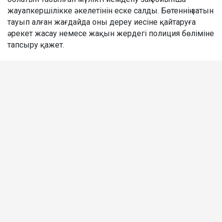
жауапкершілікке әкелетінін еске салды. Бөтеннің затын
тауып алған жағдайда оны дереу иесіне қайтаруға
әрекет жасау немесе жақын жердегі полиция бөліміне
тапсыру қажет.