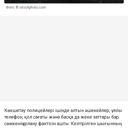
Фото: © istockphoto.com
Көкшетау полицейлері ішінде алтын әшекейлер, ұялы
телефон, қол сағаты және басқа да жеке заттары бар
сөмкенің ұрлану фактісін ашты. Келтірілген шығынның