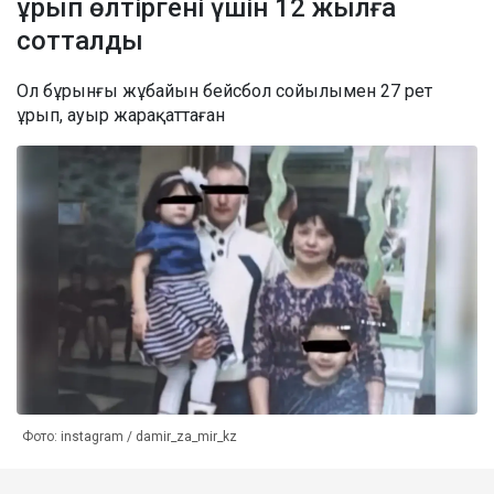
ұрып өлтіргені үшін 12 жылға
сотталды
Ол бұрынғы жұбайын бейсбол сойылымен 27 рет
ұрып, ауыр жарақаттаған
Фото: instagram / damir_za_mir_kz