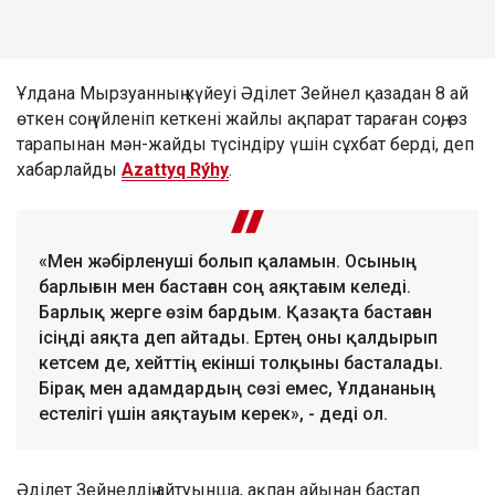
Ұлдана Мырзуанның күйеуі Әділет Зейнел қазадан 8 ай
өткен соң үйленіп кеткені жайлы ақпарат тараған соң, өз
тарапынан мән-жайды түсіндіру үшін сұхбат берді, деп
хабарлайды
Azattyq Rýhy
.
«Мен жәбірленуші болып қаламын. Осының
барлығын мен бастаған соң аяқтағым келеді.
Барлық жерге өзім бардым. Қазақта бастаған
ісіңді аяқта деп айтады. Ертең оны қалдырып
кетсем де, хейттің екінші толқыны басталады.
Бірақ мен адамдардың сөзі емес, Ұлдананың
естелігі үшін аяқтауым керек», - деді ол.
Әділет Зейнелдің айтуынша, ақпан айынан бастап