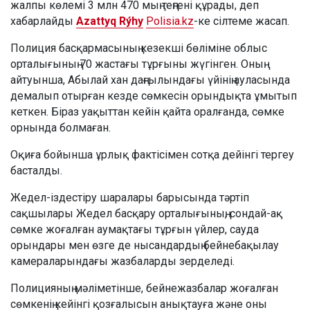
жалпы көлемі 3 млн 470 мың теңгені құрады, деп
хабарлайды
Azattyq Rýhy
Polisia.kz
-ке сілтеме жасап.
Полиция басқармасының кезекші бөліміне облыс
орталығының 70 жастағы тұрғыны жүгінген. Оның
айтуынша, Абылай хан даңғылындағы үйінің ауласында
демалып отырған кезде сөмкесін орындықта ұмытып
кеткен. Біраз уақыттан кейін қайта оралғанда, сөмке
орнында болмаған.
Оқиға бойынша ұрлық фактісімен сотқа дейінгі тергеу
басталды.
Жедел-іздестіру шаралары барысында тәртіп
сақшылары Жедел басқару орталығының, сондай-ақ
сөмке жоғалған аумақтағы тұрғын үйлер, сауда
орындары мен өзге де нысандардың бейнебақылау
камераларындағы жазбаларды зерделеді.
Полицияның мәліметінше, бейнежазбалар жоғалған
сөмкенің кейінгі қозғалысын анықтауға және оны