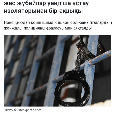
жас жұбайлар уақытша ұстау
изоляторынан бір-ақ шықты
Неке қиюдан кейін ішімдік ішкен ерлі-зайыптылардың
жанжалы полицияның араласуымен аяқталды
Фото: © istockphoto.com