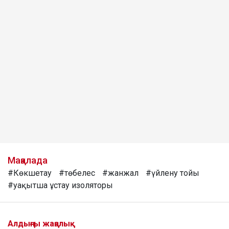
Мақалада
#Көкшетау
#төбелес
#жанжал
#үйлену тойы
#уақытша ұстау изоляторы
Алдыңғы жаңалық