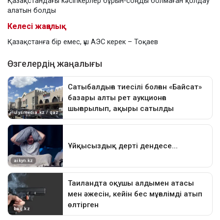
Қазақстандағы кәсіпкерлер бұрын-соңды болмаған қолдау
алатын болды
Келесі жаңалық
Қазақстанға бір емес, үш АЭС керек – Тоқаев