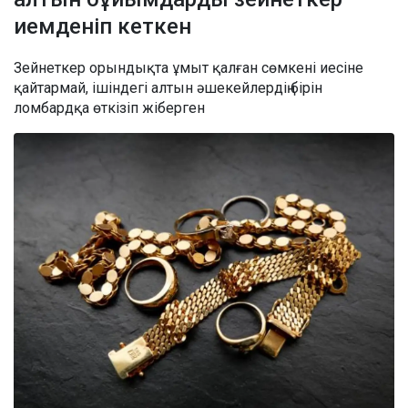
иемденіп кеткен
Зейнеткер орындықта ұмыт қалған сөмкені иесіне
қайтармай, ішіндегі алтын әшекейлердің бірін
ломбардқа өткізіп жіберген