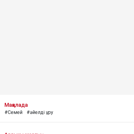
Мақалада
#Семей
#әйелді ұру