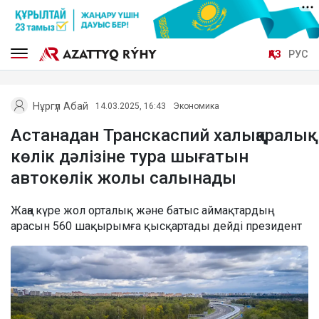
ҚАЗ
РУС
Нұргүл Абай
14.03.2025, 16:43
Экономика
Астанадан Транскаспий халықаралық
көлік дәлізіне тура шығатын
автокөлік жолы салынады
Жаңа күре жол орталық және батыс аймақтардың
арасын 560 шақырымға қысқартады дейді президент