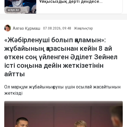
Аягөз Құрмаш
07.08.2026, 09:48
Жаңалықтар
«Жәбірленуші болып қаламын»:
жұбайының қазасынан кейін 8 ай
өткен соң үйленген Әділет Зейнел
істі соңына дейін жеткізетінін
айтты
Ол марқұм жұбайының рухы үшін осылай жасайтынын
жеткізді