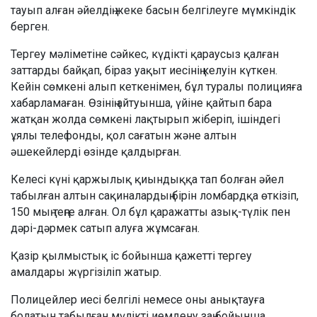
тауып алған әйелдің жеке басын белгілеуге мүмкіндік
берген.
Тергеу мәліметіне сәйкес, күдікті қараусыз қалған
заттарды байқап, біраз уақыт иесінің келуін күткен.
Кейін сөмкені алып кеткенімен, бұл туралы полицияға
хабарламаған. Өзінің айтуынша, үйіне қайтып бара
жатқан жолда сөмкені лақтырып жіберіп, ішіндегі
ұялы телефонды, қол сағатын және алтын
әшекейлерді өзінде қалдырған.
Келесі күні қаржылық қиындыққа тап болған әйел
табылған алтын сақиналардың бірін ломбардқа өткізіп,
150 мың теңге алған. Ол бұл қаражатты азық-түлік пен
дәрі-дәрмек сатып алуға жұмсаған.
Қазір қылмыстық іс бойынша қажетті тергеу
амалдары жүргізіліп жатыр.
Полицейлер иесі белгілі немесе оны анықтауға
болатын табылған мүлікті иемдену заң бойынша