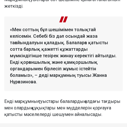
жеткізді.
«Мен соттың бұл шешімімен толықтай
келісемін. Себебі біз дәл осындай жаза
тағайындалуын қаладық. Балаларға қатысты
сотта барлық қажетті құжаттарды
мүмкіндігінше тезірек жинау керектігі айтылды.
Енді қорғаншылық және қамқоршылық
органдарымен бірлесіп жұмыс істейтін
боламыз», – деді марқұмның туысы Жанна
Нұрғазинова.
Енді марқұмның туыстары балалардың алдағы тағдыры
мен олардың құқықтары мен мүдделерін қорғауға
қатысты мәселелерді шешумен айналысады.