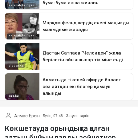
Алмас Ерсін
Бүгін, 07:48
Заң мен тәртіп
Көкшетауда орындықта қалған
алтын бұйымдарды зейнеткер