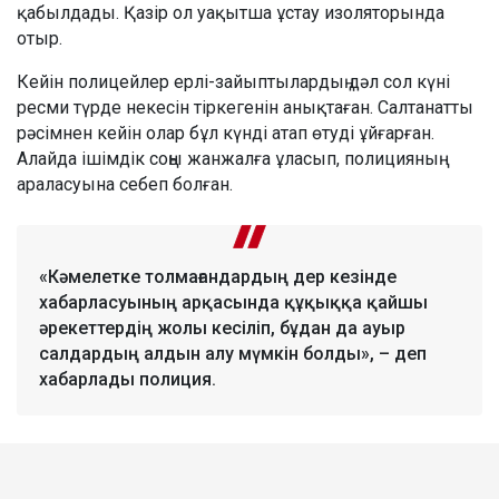
қабылдады. Қазір ол уақытша ұстау изоляторында
отыр.
Кейін полицейлер ерлі-зайыптылардың дәл сол күні
ресми түрде некесін тіркегенін анықтаған. Салтанатты
рәсімнен кейін олар бұл күнді атап өтуді ұйғарған.
Алайда ішімдік соңы жанжалға ұласып, полицияның
араласуына себеп болған.
«Кәмелетке толмағандардың дер кезінде
хабарласуының арқасында құқыққа қайшы
әрекеттердің жолы кесіліп, бұдан да ауыр
салдардың алдын алу мүмкін болды», – деп
хабарлады полиция.