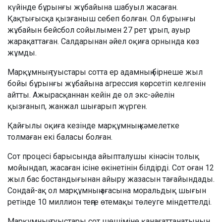
күйінде бұрынғы жұбайына шабуыл жасаған.
Қақтығысқа қызғаныш себеп болған. Ол бұрынғы
жұбайын бейсбол сойылымен 27 рет ұрып, ауыр
жарақаттаған. Салдарынан әйел оқиға орнында көз
жұмды.
Марқұмның туыстары сотта ер адамның бірнеше жыл
бойы бұрынғы жұбайына агрессия көрсетіп келгенін
айтты. Ажырасқаннан кейін де ол экс-әйелін
қызғанып, жанжал шығарып жүрген.
Қайғылы оқиға кезінде марқұмның кәмелетке
толмаған екі баласы болған.
Сот процесі барысында айыпталушы кінәсін толық
мойындап, жасаған ісіне өкінетінін білдірді. Сот оған 12
жыл бас бостандығынан айыру жазасын тағайындады.
Сондай-ақ ол марқұмның ағасына моральдық шығын
ретінде 10 миллион теңге өтемақы төлеуге міндеттелді.
Марқұмның туыстары сот шешіміне қанағаттанатынын