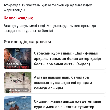
Атырауда 12 жастағы қызға тиіскен ер адамға іздеу
жарияланды
Келесі жаңалық
Апатқа ұласуы мүмкін еді: Маңғыстаудағы кен орнында
шыққан өрт туралы не белгілі