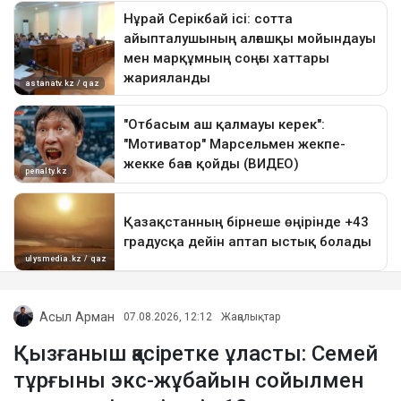
Асыл Арман
07.08.2026, 12:12
Жаңалықтар
Қызғаныш қасіретке ұласты: Семей
тұрғыны экс-жұбайын сойылмен