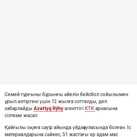
Семей тұрғыны бұрынғы әйелін бейсбол сойылымен
ұрып өлтіргені үшін 12 жылға сотталды, деп
хабарлайды
Azattyq Rýhy
агенттігі
КТК
арнасына
сілтеме жасап.
Қайғылы оқиға сәуір айында үйдің ауласында болған. Іс
материалдарына сәйкес, 51 жастағы ер адам мас