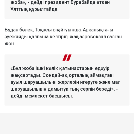
жоба», - дейді президент Бурабайда өткен
Ұлттық құрылтайда.
Бұдан бөлек, Тоқаевтың айтуынша, Арқалықтағы
әуежайды қалпына келтіріп, жаңа аэровокзал салған
жөн.
«Бұл жоба ішкі көлік қатынастарын едәуір
жақсартады. Сондай-ақ орталық аймақтағы
ауыл шаруашылығы жерлерін игеруге және мал
шаруашылығын дамытуға тың серпін береді», -
дейді мемлекет басшысы.