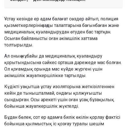
Ұстау кезінде ер адам балағат сөздер айтып, полиция
қызметкерлерінің заңды талаптарына бағынбаған және
медициналық куәландырудан өтуден бас тартқан.
Осыған байланысты оған әкімшілік хаттама
толтырылды.
Ал оның жұбайы да медициналық куәландыру
қорытындысына сәйкес орташа дәрежеде мас болған.
Ол қоғамдық орында мас күйде жүргені үшін
әкімшілік жауапкершілікке тартылды.
Күдікті уақытша ұстау изоляторына жеткізілгеннен
кейін де тынышталмай, ондағы қолжуғышты
сындырған. Осы әрекеті үшін оған ұсақ бұзақылық
бойынша жауапкершілік жүктелді.
Бұдан бөлек, сот ер адамға билік өкілін қорлау фактісі
бойынша қылмыстық іс қозғау туралы шешім