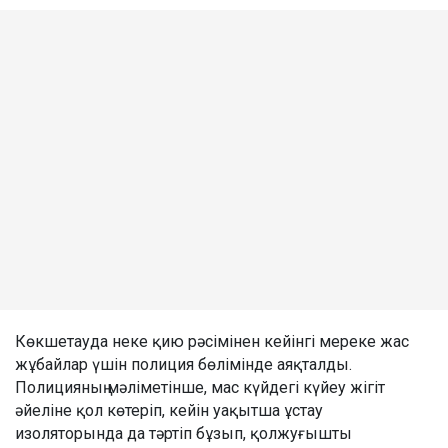
Көкшетауда неке қию рәсімінен кейінгі мереке жас
жұбайлар үшін полиция бөлімінде аяқталды.
Полицияның мәліметінше, мас күйдегі күйеу жігіт
әйеліне қол көтеріп, кейін уақытша ұстау
изоляторында да тәртіп бұзып, қолжуғышты