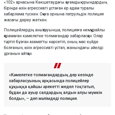
«102» арнасына Көкшетаудағы қоғамдық орындардың
бірінде өзін агрессивті ұстаған ер адам туралы
хабарлама түскен. Оқиға орнына патрульдік полиция
жасағы дереу жеткен.
Полицейлердің анықтауынша, полицияға немқұрайлы
қарамаған кәмелетке толмағандар хабарласқан. Олар
тәртіп бұзған азаматты көрсетіп, оның мас күйде
болғанын, өзін агрессивті ұстап, жанындағы әйелді
ұрғанын айтқан.
«Кәмелетке толмағандардың дер кезінде
хабарласуының арқасында полицейлер
құқыққа қайшы әрекетті жедел тоқтатып,
бұдан да ауыр салдардың алдын алуы мүмкін
болды», – деп мәлімдеді полиция.