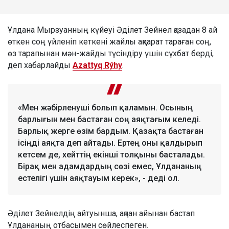
Ұлдана Мырзуанның күйеуі Әділет Зейнел қазадан 8 ай
өткен соң үйленіп кеткені жайлы ақпарат тараған соң,
өз тарапынан мән-жайды түсіндіру үшін сұхбат берді,
деп хабарлайды
Azattyq Rýhy
.
«Мен жәбірленуші болып қаламын. Осының
барлығын мен бастаған соң аяқтағым келеді.
Барлық жерге өзім бардым. Қазақта бастаған
ісіңді аяқта деп айтады. Ертең оны қалдырып
кетсем де, хейттің екінші толқыны басталады.
Бірақ мен адамдардың сөзі емес, Ұлдананың
естелігі үшін аяқтауым керек», - деді ол.
Әділет Зейнелдің айтуынша, ақпан айынан бастап
Ұлдананың отбасымен сөйлеспеген.