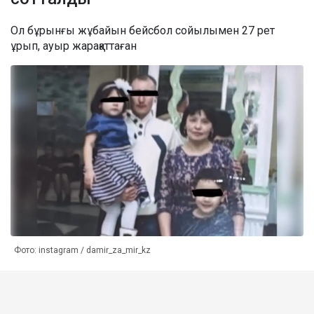
Ол бұрынғы жұбайын бейсбол сойылымен 27 рет
ұрып, ауыр жарақаттаған
Фото: instagram / damir_za_mir_kz