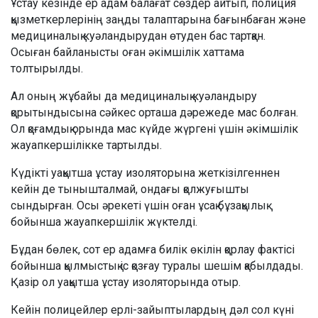
Ұстау кезінде ер адам балағат сөздер айтып, полиция
қызметкерлерінің заңды талаптарына бағынбаған және
медициналық куәландырудан өтуден бас тартқан.
Осыған байланысты оған әкімшілік хаттама
толтырылды.
Ал оның жұбайы да медициналық куәландыру
қорытындысына сәйкес орташа дәрежеде мас болған.
Ол қоғамдық орында мас күйде жүргені үшін әкімшілік
жауапкершілікке тартылды.
Күдікті уақытша ұстау изоляторына жеткізілгеннен
кейін де тынышталмай, ондағы қолжуғышты
сындырған. Осы әрекеті үшін оған ұсақ бұзақылық
бойынша жауапкершілік жүктелді.
Бұдан бөлек, сот ер адамға билік өкілін қорлау фактісі
бойынша қылмыстық іс қозғау туралы шешім қабылдады.
Қазір ол уақытша ұстау изоляторында отыр.
Кейін полицейлер ерлі-зайыптылардың дәл сол күні