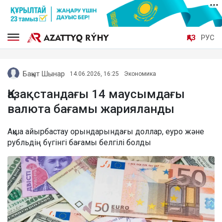
ҚАЗ
РУС
Бақыт Шынар
14.06.2026, 16:25
Экономика
Қазақстандағы 14 маусымдағы
валюта бағамы жарияланды
Ақша айырбастау орындарындағы доллар, еуро және
рубльдің бүгінгі бағамы белгілі болды