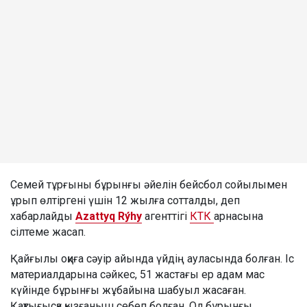
Семей тұрғыны бұрынғы әйелін бейсбол сойылымен
ұрып өлтіргені үшін 12 жылға сотталды, деп
хабарлайды
Azattyq Rýhy
агенттігі
КТК
арнасына
сілтеме жасап.
Қайғылы оқиға сәуір айында үйдің ауласында болған. Іс
материалдарына сәйкес, 51 жастағы ер адам мас
күйінде бұрынғы жұбайына шабуыл жасаған.
Қақтығысқа қызғаныш себеп болған. Ол бұрынғы