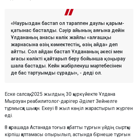
«Наурыздан бастап ол тараппен даулы қарым-
қатынас басталды. Сәуір айының аяғына дейін
Ұлдананың анасы көлік жайлы «алғашқы
жарнасына өзің көмектестің, өзің айда» деп
айтты. Сол айдан бастап Ұлдананың әкесі мен
ағасы көлікті қайтарып беру бойынша қоңырау
шала бастады. Кейн жәбірленуш мәртебесінен
де бас тартуымды сұрады», - деді ол.
Еске салсақ, 2025 жылдың 30 қыркүйекте Ұлдана
Мырзуан реабилитолог-дәрігер Әділет Зейнелге
тұрмысқа шыққан. Екеуі 8 жыл көңіл жарастырып жүрген
еді.
8 қарашада Астанада тоғыз қабатты тұрғын үйдің сыртқы
кірпіш қаптамасы опырылып, астында бірнеше тұрғын