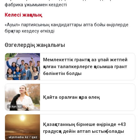
фабрика ұжымымен кездесті
Келесі жаңалық
«Ауыл» партиясының кандидаттары апта бойы өңірлерде
бірқатар кездесу өткізді