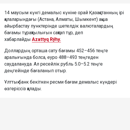
14 маусым күнгі демалыс күніне орай Қазақстанның ірі
қалаларындағы (Астана, Алматы, Шымкент) ақша
айырбастау пунктерінде шетелдік валюталардың
бағамы тұрақтылығын сақтап тұр, деп
хабарлайды
Azattyq Rýhy.
Доллардың орташа сату бағамы 452–456 теңге
аралығында болса, еуро 488–493 теңгеден
саудалануда. Ал ресейлік рубль 5.0–5.2 теңге
деңгейінде бағаланып отыр.
Ұлттық банк бекіткен ресми бағам демалыс күндері
өзгеріссіз қалады.