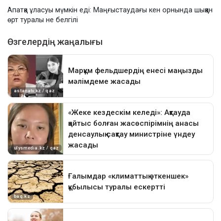
Апатқа ұласуы мүмкін еді: Маңғыстаудағы кен орнында шыққан
өрт туралы не белгілі