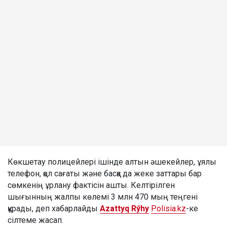
Көкшетау полицейлері ішінде алтын әшекейлер, ұялы
телефон, қол сағаты және басқа да жеке заттары бар
сөмкенің ұрлану фактісін ашты. Келтірілген
шығынның жалпы көлемі 3 млн 470 мың теңгені
құрады, деп хабарлайды
Azattyq Rýhy
Polisia.kz
-ке
сілтеме жасап.