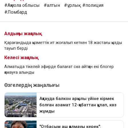
#Ақмола облысы
#алтын
#ұрлық
#полиция
#Ломбард
Алдыңғы жаңалық
Қарағандыда қызметтік ит жоғалып кеткен 18 жастағы қызды
тауып берді
Келесі жаңалық
Алматыда тікелей эфирде балағат сөз айтқан екі блогер
қамауға алынды