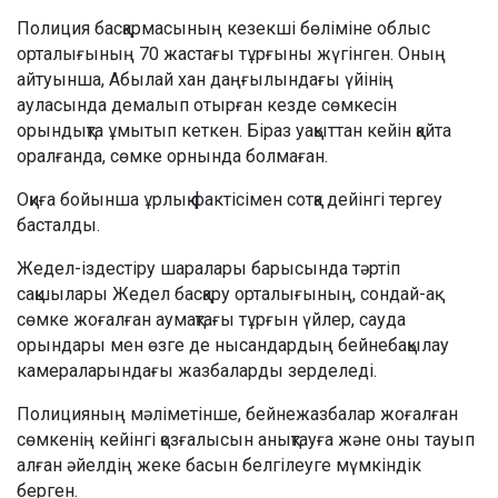
Полиция басқармасының кезекші бөліміне облыс
орталығының 70 жастағы тұрғыны жүгінген. Оның
айтуынша, Абылай хан даңғылындағы үйінің
ауласында демалып отырған кезде сөмкесін
орындықта ұмытып кеткен. Біраз уақыттан кейін қайта
оралғанда, сөмке орнында болмаған.
Оқиға бойынша ұрлық фактісімен сотқа дейінгі тергеу
басталды.
Жедел-іздестіру шаралары барысында тәртіп
сақшылары Жедел басқару орталығының, сондай-ақ
сөмке жоғалған аумақтағы тұрғын үйлер, сауда
орындары мен өзге де нысандардың бейнебақылау
камераларындағы жазбаларды зерделеді.
Полицияның мәліметінше, бейнежазбалар жоғалған
сөмкенің кейінгі қозғалысын анықтауға және оны тауып
алған әйелдің жеке басын белгілеуге мүмкіндік
берген.