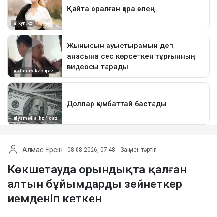
Алмас Ерсін
08.08.2026, 07:48
Заң мен тәртіп
Көкшетауда орындықта қалған
алтын бұйымдарды зейнеткер
иемденіп кеткен