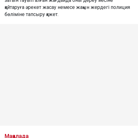
затын тауып алған жағдайда оны дереу иесіне
қайтаруға әрекет жасау немесе жақын жердегі полиция
бөліміне тапсыру қажет.
Мақалада