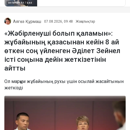
Аягөз Құрмаш
07.08.2026, 09:48
Жаңалықтар
«Жәбірленуші болып қаламын»:
жұбайының қазасынан кейін 8 ай
өткен соң үйленген Әділет Зейнел
істі соңына дейін жеткізетінін
айтты
Ол марқұм жұбайының рухы үшін осылай жасайтынын
жеткізді