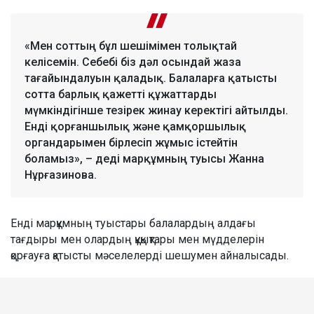
«Мен соттың бұл шешімімен толықтай
келісемін. Себебі біз дәл осындай жаза
тағайындалуын қаладық. Балаларға қатысты
сотта барлық қажетті құжаттарды
мүмкіндігінше тезірек жинау керектігі айтылды.
Енді қорғаншылық және қамқоршылық
органдарымен бірлесіп жұмыс істейтін
боламыз», – деді марқұмның туысы Жанна
Нұрғазинова.
Енді марқұмның туыстары балалардың алдағы
тағдыры мен олардың құқықтары мен мүдделерін
қорғауға қатысты мәселелерді шешумен айналысады.