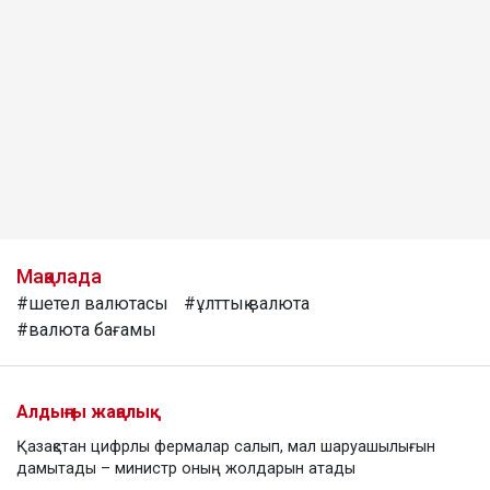
Мақалада
#шетел валютасы
#ұлттық валюта
#валюта бағамы
Алдыңғы жаңалық
Қазақстан цифрлы фермалар салып, мал шаруашылығын
дамытады – министр оның жолдарын атады