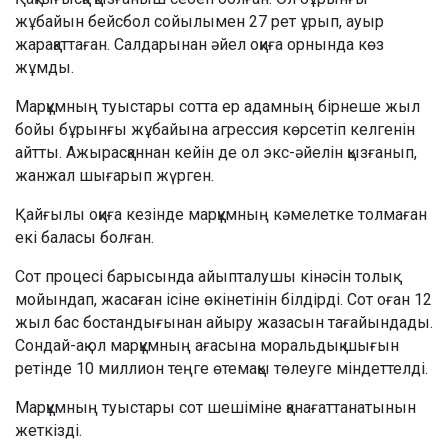
жұбайын бейсбол сойылымен 27 рет ұрып, ауыр
жарақаттаған. Салдарынан әйел оқиға орнында көз
жұмды.
Марқұмның туыстары сотта ер адамның бірнеше жыл
бойы бұрынғы жұбайына агрессия көрсетіп келгенін
айтты. Ажырасқаннан кейін де ол экс-әйелін қызғанып,
жанжал шығарып жүрген.
Қайғылы оқиға кезінде марқұмның кәмелетке толмаған
екі баласы болған.
Сот процесі барысында айыпталушы кінәсін толық
мойындап, жасаған ісіне өкінетінін білдірді. Сот оған 12
жыл бас бостандығынан айыру жазасын тағайындады.
Сондай-ақ ол марқұмның ағасына моральдық шығын
ретінде 10 миллион теңге өтемақы төлеуге міндеттелді.
Марқұмның туыстары сот шешіміне қанағаттанатынын
жеткізді.