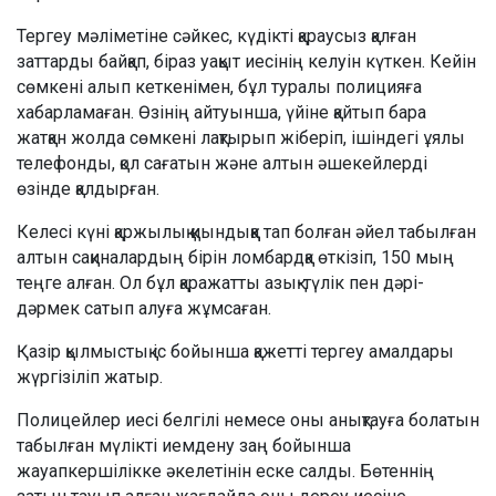
Тергеу мәліметіне сәйкес, күдікті қараусыз қалған
заттарды байқап, біраз уақыт иесінің келуін күткен. Кейін
сөмкені алып кеткенімен, бұл туралы полицияға
хабарламаған. Өзінің айтуынша, үйіне қайтып бара
жатқан жолда сөмкені лақтырып жіберіп, ішіндегі ұялы
телефонды, қол сағатын және алтын әшекейлерді
өзінде қалдырған.
Келесі күні қаржылық қиындыққа тап болған әйел табылған
алтын сақиналардың бірін ломбардқа өткізіп, 150 мың
теңге алған. Ол бұл қаражатты азық-түлік пен дәрі-
дәрмек сатып алуға жұмсаған.
Қазір қылмыстық іс бойынша қажетті тергеу амалдары
жүргізіліп жатыр.
Полицейлер иесі белгілі немесе оны анықтауға болатын
табылған мүлікті иемдену заң бойынша
жауапкершілікке әкелетінін еске салды. Бөтеннің