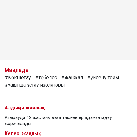
Мақалада
#Көкшетау
#төбелес
#жанжал
#үйлену тойы
#уақытша ұстау изоляторы
Алдыңғы жаңалық
Атырауда 12 жастағы қызға тиіскен ер адамға іздеу
жарияланды
Келесі жаңалық