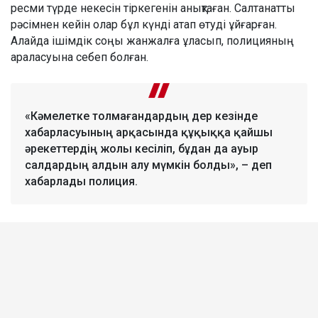
ресми түрде некесін тіркегенін анықтаған. Салтанатты
рәсімнен кейін олар бұл күнді атап өтуді ұйғарған.
Алайда ішімдік соңы жанжалға ұласып, полицияның
араласуына себеп болған.
«Кәмелетке толмағандардың дер кезінде
хабарласуының арқасында құқыққа қайшы
әрекеттердің жолы кесіліп, бұдан да ауыр
салдардың алдын алу мүмкін болды», – деп
хабарлады полиция.