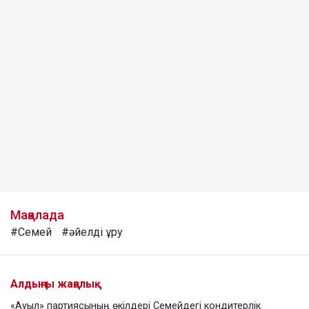
Мақалада
#Семей
#әйелді ұру
Алдыңғы жаңалық
«Ауыл» партиясының өкілдері Семейдегі кондитерлік