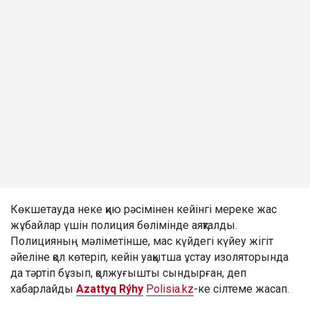
Көкшетауда неке қию рәсімінен кейінгі мереке жас
жұбайлар үшін полиция бөлімінде аяқталды.
Полицияның мәліметінше, мас күйдегі күйеу жігіт
әйеліне қол көтеріп, кейін уақытша ұстау изоляторында
да тәртіп бұзып, қолжуғышты сындырған, деп
хабарлайды
Azattyq Rýhy
Polisia.kz
-ке сілтеме жасап.