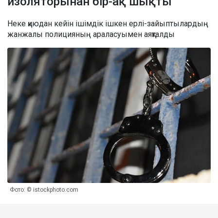
изоляторынан бір-ақ шықты
Неке қиюдан кейін ішімдік ішкен ерлі-зайыптылардың
жанжалы полицияның араласуымен аяқталды
Фото: © istockphoto.com