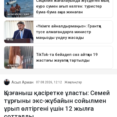
Асыл Арман
07.08.2026, 12:12
Жаңалықтар
Қызғаныш қасіретке ұласты: Семей
тұрғыны экс-жұбайын сойылмен
ұрып өлтіргені үшін 12 жылға
сотталды