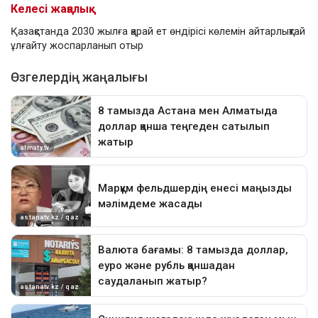
Келесі жаңалық
Қазақстанда 2030 жылға қарай ет өндірісі көлемін айтарлықтай
ұлғайту жоспарланып отыр