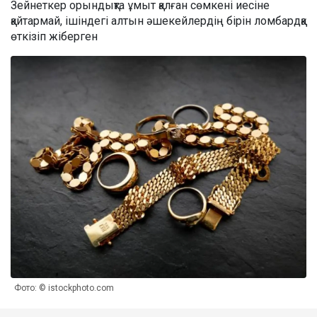
Зейнеткер орындықта ұмыт қалған сөмкені иесіне
қайтармай, ішіндегі алтын әшекейлердің бірін ломбардқа
өткізіп жіберген
Фото: © istockphoto.com