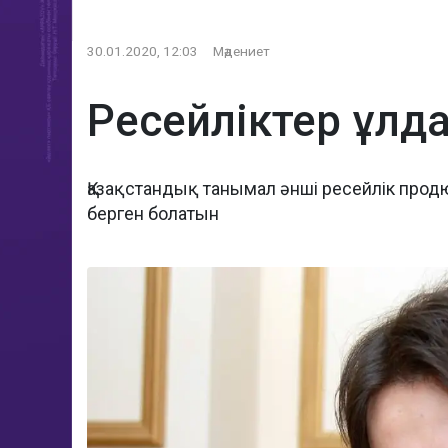
30.01.2020, 12:03
Мәдениет
Ресейліктер ұлд
Қазақстандық танымал әнші ресейлік прод
берген болатын