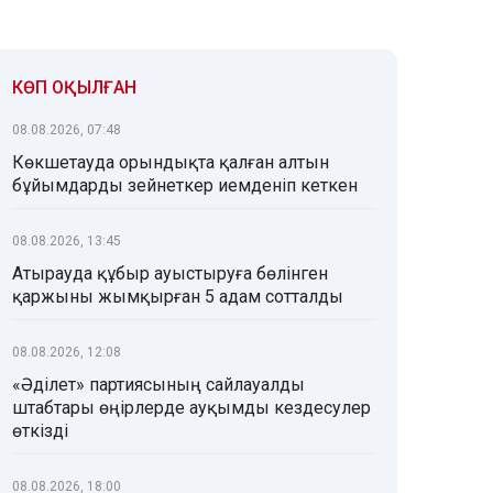
КӨП ОҚЫЛҒАН
08.08.2026, 07:48
Көкшетауда орындықта қалған алтын
бұйымдарды зейнеткер иемденіп кеткен
08.08.2026, 13:45
Атырауда құбыр ауыстыруға бөлінген
қаржыны жымқырған 5 адам сотталды
08.08.2026, 12:08
«Әділет» партиясының сайлауалды
штабтары өңірлерде ауқымды кездесулер
өткізді
08.08.2026, 18:00