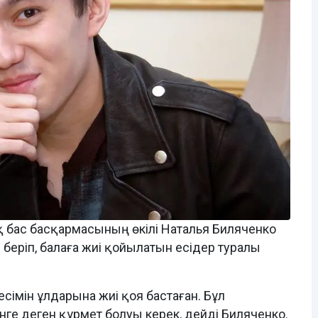
бас басқармасының өкілі Наталья Биляченко
 беріп, балаға жиі қойылатын есідер туралы
імін ұлдарына жиі қоя бастаған. Бұл
ге деген құрмет болуы керек, дейді Биляченко.