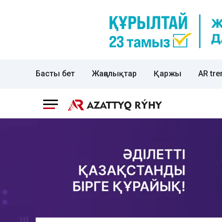
Басты бет
Жаңалықтар
Қаржы
AR tre