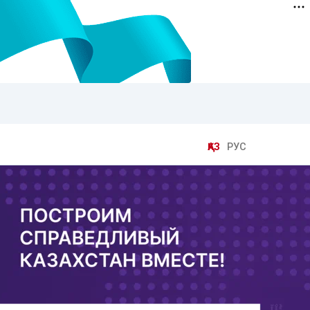
ҚАЗ
РУС