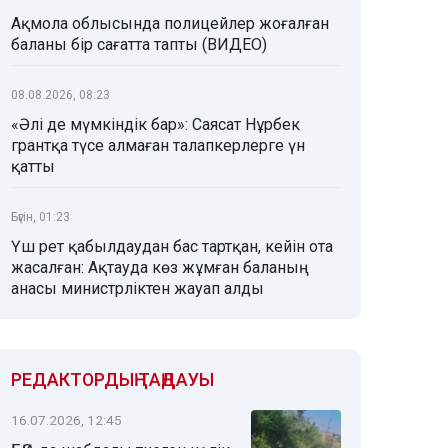
Ақмола облысында полицейлер жоғалған
баланы бір сағатта тапты (ВИДЕО)
08.08.2026, 08:23
«Әлі де мүмкіндік бар»: Саясат Нұрбек
грантқа түсе алмаған талапкерлерге үн
қатты
Бүгін, 01:23
Үш рет қабылдаудан бас тартқан, кейін ота
жасалған: Ақтауда көз жұмған баланың
анасы министрліктен жауап алды
РЕДАКТОРДЫҢ ТАҢДАУЫ
16.07.2026, 12:45