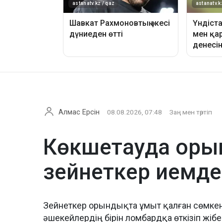
Алмас Ерсін
08.08.2026, 07:48
Заң мен тәртіп
Көкшетауда оры
зейнеткер иемде
Зейнеткер орындықта ұмыт қалған сөмкені 
әшекейлердің бірін ломбардқа өткізіп жіб