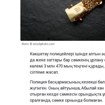
Фото: © istockphoto.com
Көкшетау полицейлері ішінде алтын ә
да жеке заттары бар сөмкенің ұрлану
көлемі 3 млн 470 мың теңгені құрады
сілтеме жасап.
Полиция басқармасының кезекші бөл
жүгінген. Оның айтуынша, Абылай ха
отырған кезде сөмкесін орындықта ұм
оралғанда, сөмке орнында болмаған.