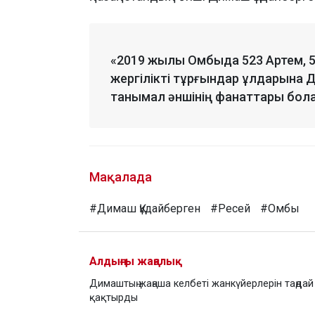
«2019 жылы Омбыда 523 Артем, 54
жергілікті тұрғындар ұлдарына Д
танымал әншінің фанаттары болар
Мақалада
#Димаш Құдайберген
#Ресей
#Омбы
Алдыңғы жаңалық
Димаштың жаңаша келбеті жанкүйерлерін таңдай
қақтырды