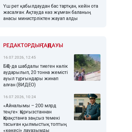
Үш рет қабылдаудан бас тартқан, кейін ота
жасалған: Ақтауда көз жұмған баланың
анасы министрліктен жауап алды
РЕДАКТОРДЫҢ ТАҢДАУЫ
16.07.2026, 12:45
БҚО-да шабдалы тиеген көлік
аударылып, 20 тонна жемісті
ауыл тұрғындары жинап
алған (ВИДЕО)
16.07.2026, 10:24
«Айналымы – 200 млрд
теңге»: Қырғызстаннан
Қазақстанға заңсыз темекі
тасыған қылмыстық топтың
«көкесі» лауазымды