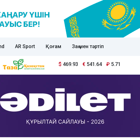
nd
AR Sport
Қоғам
Заң мен тәртіп
$
469.93
€
541.64
₽
5.71