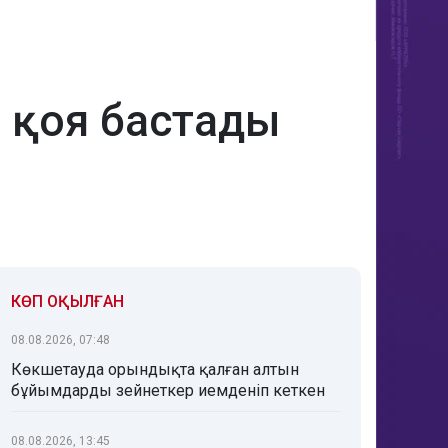
 қоя бастады
КӨП ОҚЫЛҒАН
08.08.2026, 07:48
Көкшетауда орындықта қалған алтын
бұйымдарды зейнеткер иемденіп кеткен
08.08.2026, 13:45