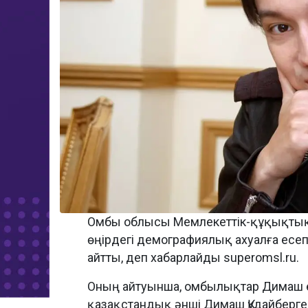
Омбы облысы Мемлекеттік-құқықтық 
өңірдегі демографиялық ахуалға есеп
айтты, деп хабарлайды superomsl.ru.
Оның айтуынша, омбылықтар Димаш ес
қазақстандық әнші Димаш Құдайберген