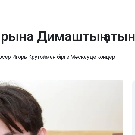
арына Димаштың атын
юсер Игорь Крутоймен бірге Мәскеуде концерт