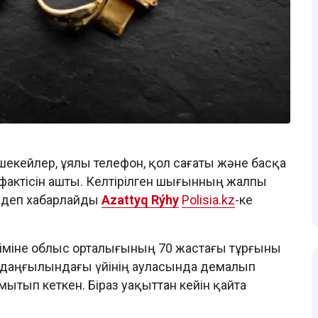
шекейлер, ұялы телефон, қол сағаты және басқа
 фактісін ашты. Келтірілген шығынның жалпы
, деп хабарлайды
Azattyq Rýhy
Polisia.kz
-ке
іміне облыс орталығының 70 жастағы тұрғыны
н даңғылындағы үйінің ауласында демалып
ытып кеткен. Біраз уақыттан кейін қайта