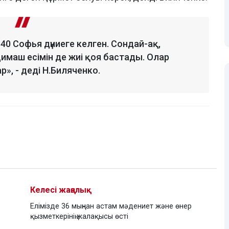
0 Софья дүниеге келген. Сондай-ақ,
имаш есімін де жиі қоя бастады. Олар
», - деді Н.Биляченко.
Келесі жаңалық
Елімізде 36 мыңнан астам мәдениет және өнер
қызметкерінің жалақысы өсті