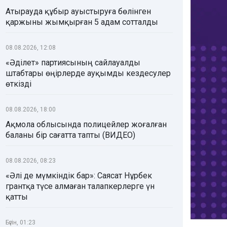
Атырауда құбыр ауыстыруға бөлінген
қаржыны жымқырған 5 адам сотталды
08.08.2026, 12:08
«Әділет» партиясының сайлауалды
штабтары өңірлерде ауқымды кездесулер
өткізді
08.08.2026, 18:00
Ақмола облысында полицейлер жоғалған
баланы бір сағатта тапты (ВИДЕО)
08.08.2026, 08:23
«Әлі де мүмкіндік бар»: Саясат Нұрбек
грантқа түсе алмаған талапкерлерге үн
қатты
Бүгін, 01:23