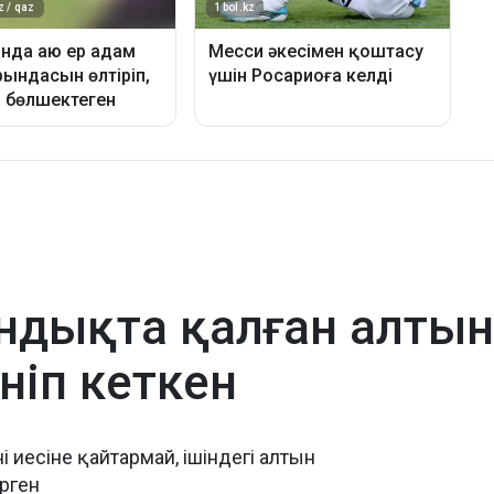
ндықта қалған алты
ніп кеткен
иесіне қайтармай, ішіндегі алтын
ерген