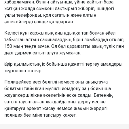
хабарламаған. Өзінің айтуынша, үйіне қайтып бара
жатқан жолда сөмкені лақтырып жіберіп, ішіндегі
ұялы телефонды, қол сағатын және алтын
әшекейлерді өзінде қалдырған.
Келесі күні қаржылық қиындыққа тап болған әйел
табылған алтын сақиналардың бірін ломбардқа өткізіп,
150 мың теңге алған. Ол бұл қаражатты азық-түлік пен
дәрі-дәрмек сатып алуға жұмсаған.
Қазір қылмыстық іс бойынша қажетті тергеу амалдары
жүргізіліп жатыр.
Полицейлер иесі белгілі немесе оны анықтауға
болатын табылған мүлікті иемдену заң бойынша
жауапкершілікке әкелетінін еске салды. Бөтеннің
затын тауып алған жағдайда оны дереу иесіне
қайтаруға әрекет жасау немесе жақын жердегі
полиция бөліміне тапсыру қажет.