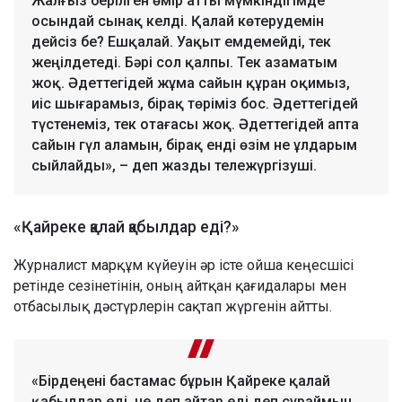
Жалғыз берілген өмір атты мүмкіндігімде
осындай сынақ келді. Қалай көтерудемін
дейсіз бе? Ешқалай. Уақыт емдемейді, тек
жеңілдетеді. Бәрі сол қалпы. Тек азаматым
жоқ. Әдеттегідей жұма сайын құран оқимыз,
иіс шығарамыз, бірақ төріміз бос. Әдеттегідей
түстенеміз, тек отағасы жоқ. Әдеттегідей апта
сайын гүл аламын, бірақ енді өзім не ұлдарым
сыйлайды», – деп жазды тележүргізуші.
«Қайреке қалай қабылдар еді?»
Журналист марқұм күйеуін әр істе ойша кеңесшісі
ретінде сезінетінін, оның айтқан қағидалары мен
отбасылық дәстүрлерін сақтап жүргенін айтты.
«Бірдеңені бастамас бұрын Қайреке қалай
қабылдар еді, не деп айтар еді деп сұраймын.