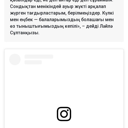
Сондықтан менікіндей ауыр жүкті арқалап
жүрген тағдырластарым, берілмеңіздер. Күлкі
мен еңбек — балаларымыздың болашағы мен
өз тыныштығымыздың кепілі», – дейді Ләйлә
Сұлтанқызы.