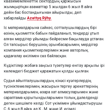
квазимемлекеттік сектордың қаржысын
жымқыртқан азаматтар 5 жылдан 6 жыл 8 айға
дейін бас бостандығынан айырылды, деп
хабарлайды
Azattyq Rýhy.
Іс материалдарына сәйкес, сотталушылардың бірі
өзінің қызметтік бабын пайдаланып, тендерді ұтып
алған мердігер ұйымды бейресми бақылауда ұстаған.
Ол тапсырыс берушінің орынбасарымен, мердігер
компания қызметкерлерімен және авторлық
қадағалау өкілімен сөз байласқан.
Күдіктілер жобаға заңсыз түзетулер енгізу арқылы ірі
көлемдегі бюджет қаражатын қолды қылған.
Судья айыпталушылардың кінәсі куәгерлердің
түсініктемелерімен, жасырын тергеу әрекеттерінің
материалдарымен, өзара хат алмасуларымен және
сараптама қорытындыларымен толық дәлелденді
деген шешімге келді. Сот үкімімен ұйымдастырушы
С. 6 жыл 8 айға, ал К., М. және И. есімді