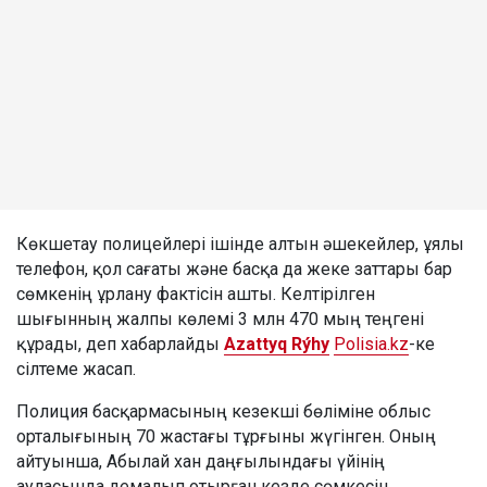
Көкшетау полицейлері ішінде алтын әшекейлер, ұялы
телефон, қол сағаты және басқа да жеке заттары бар
сөмкенің ұрлану фактісін ашты. Келтірілген
шығынның жалпы көлемі 3 млн 470 мың теңгені
құрады, деп хабарлайды
Azattyq Rýhy
Polisia.kz
-ке
сілтеме жасап.
Полиция басқармасының кезекші бөліміне облыс
орталығының 70 жастағы тұрғыны жүгінген. Оның
айтуынша, Абылай хан даңғылындағы үйінің
ауласында демалып отырған кезде сөмкесін