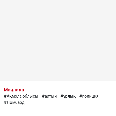
Мақалада
#Ақмола облысы
#алтын
#ұрлық
#полиция
#Ломбард