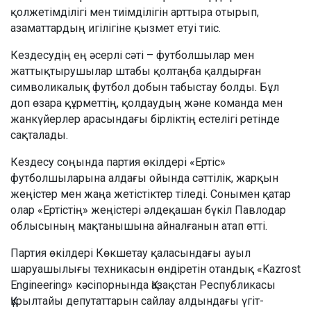
қолжетімділігі мен тиімділігін арттыра отырып,
азаматтардың игілігіне қызмет етуі тиіс.
Кездесудің ең әсерлі сәті – футболшылар мен
жаттықтырушылар штабы қолтаңба қалдырған
символикалық футбол добын табыстау болды. Бұл
доп өзара құрметтің, қолдаудың және команда мен
жанкүйерлер арасындағы бірліктің естелігі ретінде
сақталады.
Кездесу соңында партия өкілдері «Ертіс»
футболшыларына алдағы ойында сәттілік, жарқын
жеңістер мен жаңа жетістіктер тіледі. Сонымен қатар
олар «Ертістің» жеңістері әлдеқашан бүкіл Павлодар
облысының мақтанышына айналғанын атап өтті.
Партия өкілдері Көкшетау қаласындағы ауыл
шаруашылығы техникасын өндіретін отандық «Kazrost
Engineering» кәсіпорнында Қазақстан Республикасы
Құрылтайы депутаттарын сайлау алдындағы үгіт-