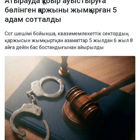
Атырауда құбыр ауыстыруға
бөлінген қаржыны жымқырған 5
адам сотталды
Сот шешімі бойынша, квазимемлекеттік сектордың
қаржысын жымқыртқан азаматтар 5 жылдан 6 жыл 8
айға дейін бас бостандығынан айырылды