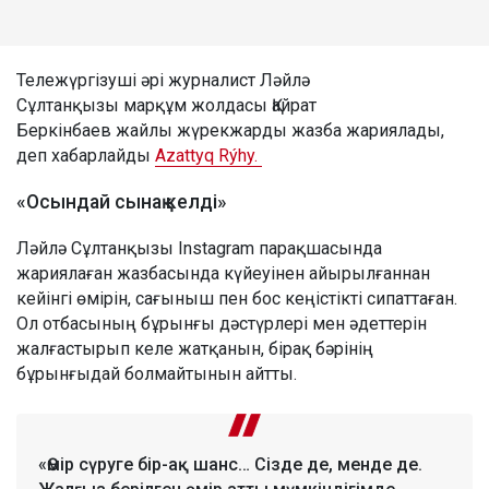
Тележүргізуші әрі журналист Ләйлә
Сұлтанқызы марқұм жолдасы Қайрат
Беркінбаев жайлы жүрекжарды жазба жариялады,
деп хабарлайды
Azattyq Rýhy.
«Осындай сынақ келді»
Ләйлә Сұлтанқызы Instagram парақшасында
жариялаған жазбасында күйеуінен айырылғаннан
кейінгі өмірін, сағыныш пен бос кеңістікті сипаттаған.
Ол отбасының бұрынғы дәстүрлері мен әдеттерін
жалғастырып келе жатқанын, бірақ бәрінің
бұрынғыдай болмайтынын айтты.
«Өмір сүруге бір-ақ шанс… Сізде де, менде де.