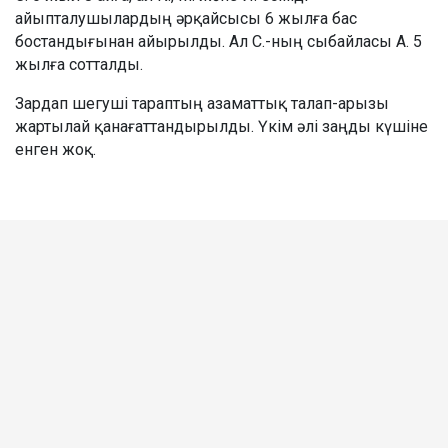
айыпталушылардың әрқайсысы 6 жылға бас
бостандығынан айырылды. Ал С.-ның сыбайласы А. 5
жылға сотталды.
Зардап шегуші тараптың азаматтық талап-арызы
жартылай қанағаттандырылды. Үкім әлі заңды күшіне
енген жоқ.