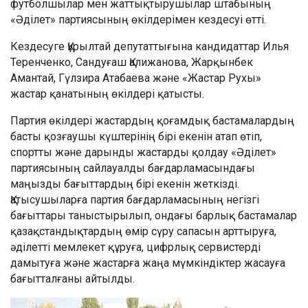
футболшылар мен жаттықтырушылар штабының
«Әділет» партиясының өкілдерімен кездесуі өтті.
Кездесуге Құрылтай депутаттығына кандидаттар Илья
Теренченко, Сандуғаш Қалижанова, Жарқынбек
Амантай, Гүлзира Атабаева және «Жастар Рухы»
жастар қанатының өкілдері қатысты.
Партия өкілдері жастардың қоғамдық бастамалардың
басты қозғаушы күштерінің бірі екенін атап өтіп,
спортты және дарынды жастарды қолдау «Әділет»
партиясының сайлауалды бағдарламасындағы
маңызды бағыттардың бірі екенін жеткізді.
Қатысушыларға партия бағдарламасының негізгі
бағыттары таныстырылып, ондағы барлық бастамалар
қазақстандықтардың өмір сүру сапасын арттыруға,
әділетті мемлекет құруға, цифрлық сервистерді
дамытуға және жастарға жаңа мүмкіндіктер жасауға
бағытталғаны айтылды.