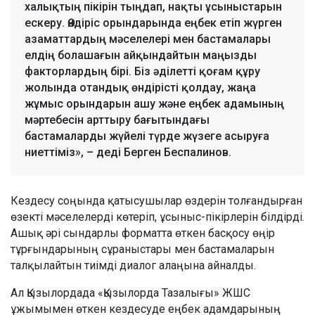
халықтың пікірін тыңдап, нақты ұсыныстарын
ескеру. Өндіріс орындарында еңбек етіп жүрген
азаматтардың мәселелері мен бастамалары
елдің болашағын айқындайтын маңызды
факторлардың бірі. Біз әділетті қоғам құру
жолында отандық өндірісті қолдау, жаңа
жұмыс орындарын ашу және еңбек адамының
мәртебесін арттыру бағытындағы
бастамаларды жүйелі түрде жүзеге асыруға
ниеттіміз», – деді Берген Беспалинов.
Кездесу соңында қатысушылар өздерін толғандырған
өзекті мәселелерді көтеріп, ұсыныс-пікірлерін білдірді.
Ашық әрі сындарлы форматта өткен басқосу өңір
тұрғындарының сұраныстары мен бастамаларын
талқылайтын тиімді диалог алаңына айналды.
Ал Қызылордада «Қызылорда Тазалығы» ЖШС
ұжымымен өткен кездесуде еңбек адамдарының