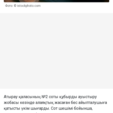
Фото: © istockphoto.com
Атырау қаласының №2 соты құбырды ауыстыру
жобасы кезінде алаяқтық жасаған бес айыпталушыға
қатысты үкім шығарды. Сот шешімі бойынша,