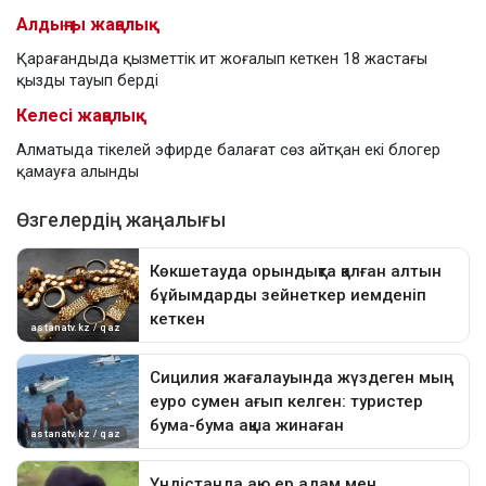
Алдыңғы жаңалық
Қарағандыда қызметтік ит жоғалып кеткен 18 жастағы
қызды тауып берді
Келесі жаңалық
Алматыда тікелей эфирде балағат сөз айтқан екі блогер
қамауға алынды