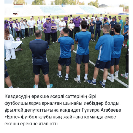
Кездесудің ерекше әсерлі сәттерінің бірі
футболшыларға арналған шынайы лебіздер болды.
Құрылтай депутаттығына кандидат Гүлзира Атабаева
«Ертіс» футбол клубының жай ғана команда емес
екенін ерекше атап өтті.