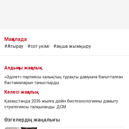
Мақалада
#Атырау
#сот үкімі
#ақша жымқыру
Алдыңғы жаңалық
«Әділет» партиясы халықтың тұрақты дамуына бағытталған
бастамаларын таныстырды
Келесі жаңалық
Қазақстанда 2036 жылға дейін биотехнологияны дамыту
стратегиясы талқыланды: ДСМ