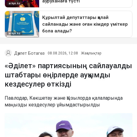
Дәулет Ботагөз
08.08.2026, 12:08
Жаңалықтар
«Әділет» партиясының сайлауалды
штабтары өңірлерде ауқымды
кездесулер өткізді
Павлодар, Көкшетау және Қызылорда қалаларында
маңызды кездесулер ұйымдастырылды