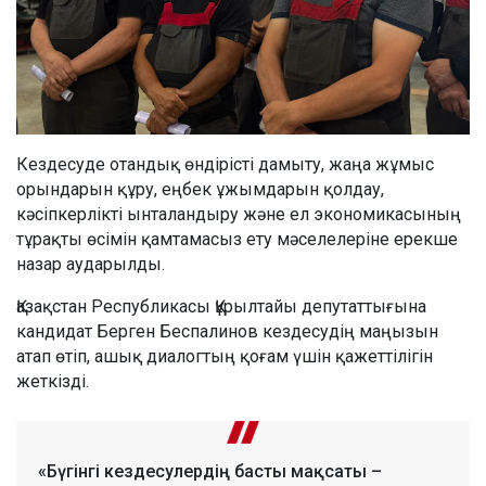
Кездесуде отандық өндірісті дамыту, жаңа жұмыс
орындарын құру, еңбек ұжымдарын қолдау,
кәсіпкерлікті ынталандыру және ел экономикасының
тұрақты өсімін қамтамасыз ету мәселелеріне ерекше
назар аударылды.
Қазақстан Республикасы Құрылтайы депутаттығына
кандидат Берген Беспалинов кездесудің маңызын
атап өтіп, ашық диалогтың қоғам үшін қажеттілігін
жеткізді.
«Бүгінгі кездесулердің басты мақсаты –