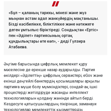
«Бұл – қаланың тарихы, мінезі және жүз
мыңнан астам адал жанкүйердің мақтанышы.
Бізді кәсібилікке, біліктілікке және нәтижеге
деген ұмтылыс біріктіреді. Сондықтан «Ертіс»
пен «Әділет» партиясының ортақ
құндылықтары өте көп», - деді Гүлзира
Атабаева.
Әңгіме барысында цифрлық мемлекет құру
мәселесіне де ерекше назар аударылды. Партия
өкілдері «Әділеттің» цифрлық сервистері, eGov және
екінші деңгейлі банктердің қосымшалары арқылы
партияға мүше болу мүмкіндіктері, сондай-ақ ішкі
процестерді жетілдіруде жасанды интеллект
технологияларын қолдану жөнінде айтып берді.
Кездесуге қатысушылардың пікірінше, заманауи
технологиялар мемлекеттік қызметтердің