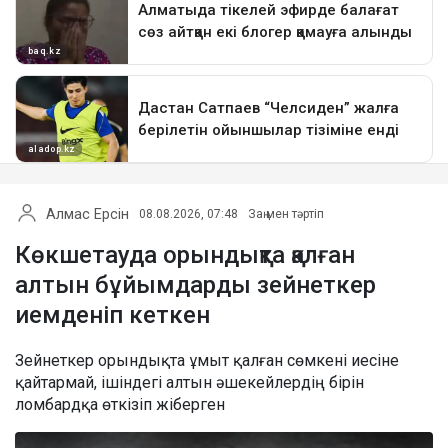
Алмас Ерсін
08.08.2026, 07:48
Заң мен тәртіп
Көкшетауда орындықта қалған
алтын бұйымдарды зейнеткер
иемденіп кеткен
Зейнеткер орындықта ұмыт қалған сөмкені иесіне
қайтармай, ішіндегі алтын әшекейлердің бірін
ломбардқа өткізіп жіберген