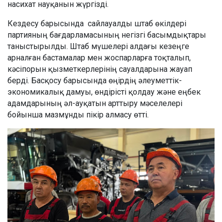
насихат науқанын жүргізді.
Кездесу барысында сайлауалды штаб өкілдері
партияның бағдарламасының негізгі басымдықтары
таныстырылды. Штаб мүшелері алдағы кезеңге
арналған бастамалар мен жоспарларға тоқталып,
кәсіпорын қызметкерлерінің сауалдарына жауап
берді. Басқосу барысында өңірдің әлеуметтік-
экономикалық дамуы, өндірісті қолдау және еңбек
адамдарының әл-ауқатын арттыру мәселелері
бойынша мазмұнды пікір алмасу өтті.