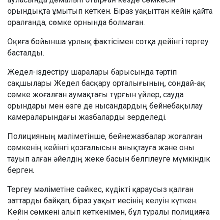
орындықта ұмытып кеткен. Біраз уақыттан кейін қайта
оралғанда, сөмке орнында болмаған.
Оқиға бойынша ұрлық фактісімен сотқа дейінгі тергеу
басталды.
Жедел-іздестіру шаралары барысында тәртіп
сақшылары Жедел басқару орталығының, сондай-ақ
сөмке жоғалған аумақтағы тұрғын үйлер, сауда
орындары мен өзге де нысандардың бейнебақылау
камераларындағы жазбаларды зерделеді.
Полицияның мәліметінше, бейнежазбалар жоғалған
сөмкенің кейінгі қозғалысын анықтауға және оны
тауып алған әйелдің жеке басын белгілеуге мүмкіндік
берген.
Тергеу мәліметіне сәйкес, күдікті қараусыз қалған
заттарды байқап, біраз уақыт иесінің келуін күткен.
Кейін сөмкені алып кеткенімен, бұл туралы полицияға