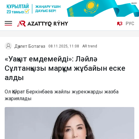
ҚАЗ
РУС
Дәулет Ботагөз
08.11.2025, 11:08
AR trend
«Уақыт емдемейді»: Ләйлә
Сұлтанқызы марқұм жұбайын еске
алды
Ол Қайрат Беркінбаев жайлы жүрекжарды жазба
жариялады