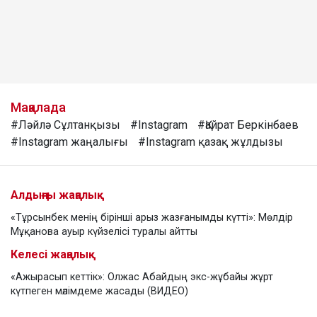
Мақалада
#Ләйлә Сұлтанқызы
#Instagram
#Қайрат Беркінбаев
#Instagram жаңалығы
#Instagram қазақ жұлдызы
Алдыңғы жаңалық
«Тұрсынбек менің бірінші арыз жазғанымды күтті»: Мөлдір
Мұқанова ауыр күйзелісі туралы айтты
Келесі жаңалық
«Ажырасып кеттік»: Олжас Абайдың экс-жұбайы жұрт
күтпеген мәлімдеме жасады (ВИДЕО)