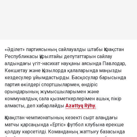
«Әділет» партиясының сайлауалды штабы Қазақстан
Республикасы Құрылтайы депутаттарын сайлау
алдындағы үгіт-насихат науқаны аясында Павлодар,
Көкшетау және Қызылорда қалаларында маңызды
кездесулер ұйымдастырды. Басқосулар барысында
партия өкілдері спортшылармен, өндіріс
орындарының жұмысшыларымен және
коммуналдық сала қызметкерлерімен ашық пікір
алмасты, деп хабарлайды
Azattyq Rýhy.
Қазақстан чемпионатының кезекті сырт алаңдағы
матчы қарсаңында «Ертіс» футбол клубына ерекше
қолдау көрсетілді. Команданың жаттығу базасында