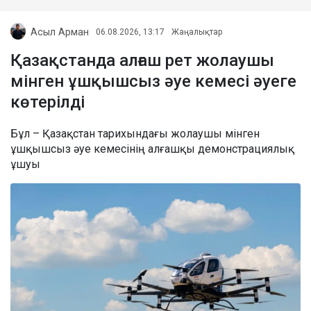
Асыл Арман
06.08.2026, 13:17
Жаңалықтар
Қазақстанда алғаш рет жолаушы
мінген ұшқышсыз әуе кемесі әуеге
көтерілді
Бұл – Қазақстан тарихындағы жолаушы мінген
ұшқышсыз әуе кемесінің алғашқы демонстрациялық
ұшуы