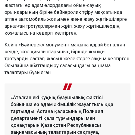
жастағы ер адам елордадағы ойын-сауық
орындарының біріне бейнеролик түсіру мақсатында
атпен автомобиль жолымен және жаяу жүргіншілерге
арналған тротуарлармен жүріп, жаяу жүргіншілердің
қозғалысына кедергі келтірген.
Кейін «Бәйтерек» монументі маңына қарай бет алған
кезде, жол қиылыстарының бірінде жылқы
тротуарды ластап, жасыл желектерге зақым келтірген.
Осылайша абаттандыру саласындағы заңнама
талаптары бұзылған.
«Аталған екі құқық бұзушылық фактісі
бойынша ер адам әкімшілік жауаптылыққа
тартылды. Астана қаласының Полиция
департаменті қала тұрғындары мен
қонақтарын Қазақстан Республикасы
заңнамасының талаптарын сақтауға,