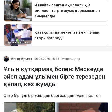
Асыл Арман
06.08.2026, 15:38
Жаңалықтар
Ұлын құтқармақ болған: Мәскеуде
әйел адам ұлымен бірге терезеден
құлап, көз жұмды
Олар бұл үйді бір жылдан бері жалдап тұрып келген