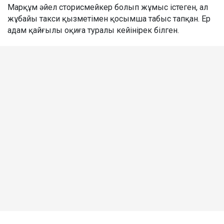
Марқұм әйел сторисмейкер болып жұмыс істеген, ал
жұбайы такси қызметімен қосымша табыс тапқан. Ер
адам қайғылы оқиға туралы кейінірек білген.