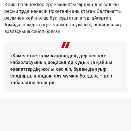
Кейін полицейлер ерлі-зайыптылардың дәл сол күні
ресми түрде некесін тіркегенін анықтаған. Салтанатты
рәсімнен кейін олар бұл күнді атап өтуді ұйғарған.
Алайда ішімдік соңы жанжалға ұласып, полицияның
араласуына себеп болған.
«Кәмелетке толмағандардың дер кезінде
хабарласуының арқасында құқыққа қайшы
әрекеттердің жолы кесіліп, бұдан да ауыр
салдардың алдын алу мүмкін болды», – деп
хабарлады полиция.