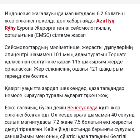
Индонезия жағалауында магнитудасы 6,2 болатын
жер сілкінісі тіркелді, деп хабарлайды
Azattyq
Rýhy
Еуропа-Жерорта теңізі сейсмологиялық
орталығына (EMSC) сілтеме жасап.
Сейсмологтардың мәліметінше, жерасты дүмпулерінің
эпицентрі шамамен 101 мың адам тұратын Тернате
қаласынан солтүстікке қарай 115 шақырым жерде
орналасқан. Жер сілкінісінің ошағы 121 шақырым
тереңдікте болған.
Қазіргі уақытта зардап шеккендер, қаза тапқандар
немесе қираулар туралы ақпарат түскен жоқ.
Еске салайық, бұған дейін
Венесуэлада
күшті жер
сілкінісі болған еді. Ол кезде араға шамамен 40 секунд
салып магнитудасы 7,2 және 7,5 болатын екі жерасты
дүмпуі тіркелген. Кейін үйінді астында бұрынғы сұлулық
ханшайымы мен оның сүйіктісі қаза тапқаны белгілі