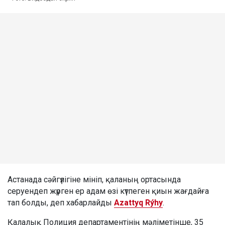
Астанада сәйгүлігіне мініп, қаланың ортасында
серуендеп жүрген ер адам өзі күтпеген қиын жағдайға
тап болды, деп хабарлайды
Azattyq Rýhy
.
Қалалық Полиция департаментінің мәліметінше, 35