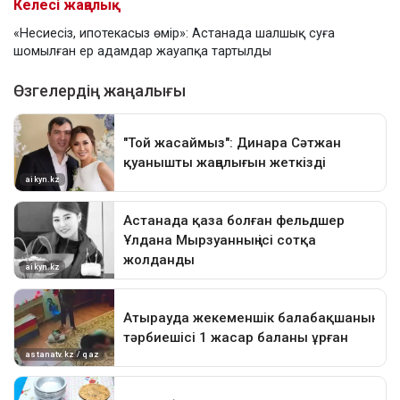
Келесі жаңалық
«Несиесіз, ипотекасыз өмір»: Астанада шалшық суға
шомылған ер адамдар жауапқа тартылды