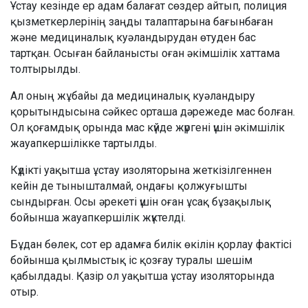
Ұстау кезінде ер адам балағат сөздер айтып, полиция
қызметкерлерінің заңды талаптарына бағынбаған
және медициналық куәландырудан өтуден бас
тартқан. Осыған байланысты оған әкімшілік хаттама
толтырылды.
Ал оның жұбайы да медициналық куәландыру
қорытындысына сәйкес орташа дәрежеде мас болған.
Ол қоғамдық орында мас күйде жүргені үшін әкімшілік
жауапкершілікке тартылды.
Күдікті уақытша ұстау изоляторына жеткізілгеннен
кейін де тынышталмай, ондағы қолжуғышты
сындырған. Осы әрекеті үшін оған ұсақ бұзақылық
бойынша жауапкершілік жүктелді.
Бұдан бөлек, сот ер адамға билік өкілін қорлау фактісі
бойынша қылмыстық іс қозғау туралы шешім
қабылдады. Қазір ол уақытша ұстау изоляторында
отыр.