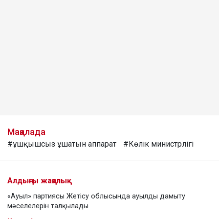
Мақалада
#ұшқышсыз ұшатын аппарат
#Көлік министрлігі
Алдыңғы жаңалық
«Ауыл» партиясы Жетісу облысында ауылды дамыту
мәселелерін талқылады