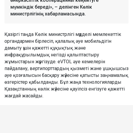
өнеркәсіптік кооперацияны кеңейтуге
мүмкіндік береді», – делінген Көлік
министрлігінің хабарламасында.
Қазіргі таңда Көлік министрлігі мүдделі мемлекеттік
органдармен бірлесіп, қалалық әуе мобильдігін
дамыту үшін қажетті құқықтық және
инфрақұрылымдық негізді қалыптастыру
жұмыстарын жүргізуде. eVTOL әуе кемелерін
пайдалану, вертипорттардың қызметі және ұшқышсыз
әуе қозғалысын басқару жүйесіне қатысты заңнамалық
өзгерістер қабылданды. Бұл жаңа технологияларды
Қазақстанның көлік жүйесіне қауіпсіз енгізуге қажетті
жағдай жасайды.