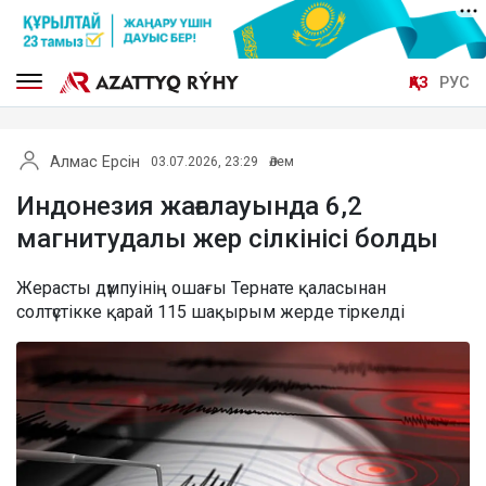
ҚАЗ
РУС
Алмас Ерсін
03.07.2026, 23:29
Әлем
Индонезия жағалауында 6,2
магнитудалы жер сілкінісі болды
Жерасты дүмпуінің ошағы Тернате қаласынан
солтүстікке қарай 115 шақырым жерде тіркелді