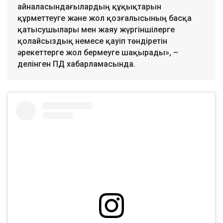
айналасындағылардың құқықтарын
құрметтеуге және жол қозғалысының басқа
қатысушылары мен жаяу жүргіншілерге
қолайсыздық немесе қауіп төндіретін
әрекеттерге жол бермеуге шақырады», –
делінген ПД хабарламасында.