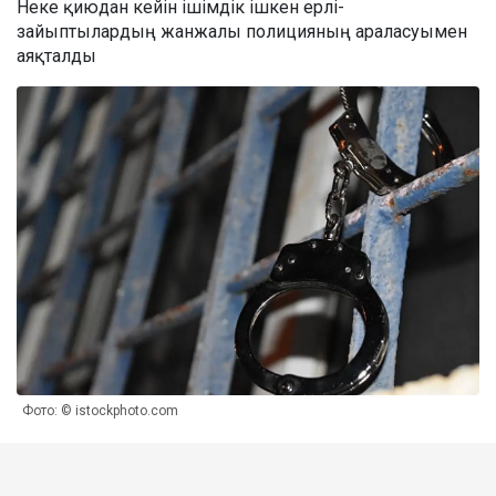
Неке қиюдан кейін ішімдік ішкен ерлі-
зайыптылардың жанжалы полицияның араласуымен
аяқталды
Фото: © istockphoto.com