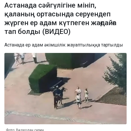
Астанада сәйгүлігіне мініп,
қаланың ортасында серуендеп
жүрген ер адам күтпеген жағдайға
тап болды (ВИДЕО)
Астанада ер адам әкімшілік жауаптылыққа тартылды
Фото: Видеодан скрин