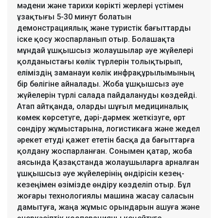
мәдени және тарихи көрікті жерлері үстімен
ұзақтығы 5-30 минут болатын
демонстрациялық және туристік бағыттарды
іске қосу жоспарланып отыр. Болашақта
мұндай ұшқышсыз жолаушылар әуе жүйелері
қолданыстағы көлік түрлерін толықтырып,
еліміздің заманауи көлік инфрақұрылымының
бір бөлігіне айналады. Жоба ұшқышсыз әуе
жүйелерін түрлі салада пайдалануды көздейді.
Атап айтқанда, оларды шұғыл медициналық
көмек көрсетуге, дәрі-дәрмек жеткізуге, өрт
сөндіру жұмыстарына, логистикаға және жедел
әрекет етуді қажет ететін басқа да бағыттарға
қолдану жоспарланған. Сонымен қатар, жоба
аясында Қазақстанда жолаушыларға арналған
ұшқышсыз әуе жүйелерінің өндірісін кезең-
кезеңімен өзімізде өндіру көзделіп отыр. Бұл
жоғары технологиялы машина жасау саласын
дамытуға, жаңа жұмыс орындарын ашуға және