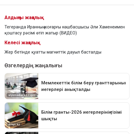
Алдыңғы жаңалық
Тегеранда Иранның жоғарғы көшбасшысы Әли Хаменеимен
қоштасу рәсімі өтіп жатыр (ВИДЕО)
Келесі жаңалық
Жер бетінде қуатты магниттік дауыл басталды