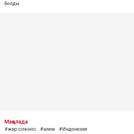
болды.
Мақалада
#жер сілкінісі
#әлем
#Индонезия