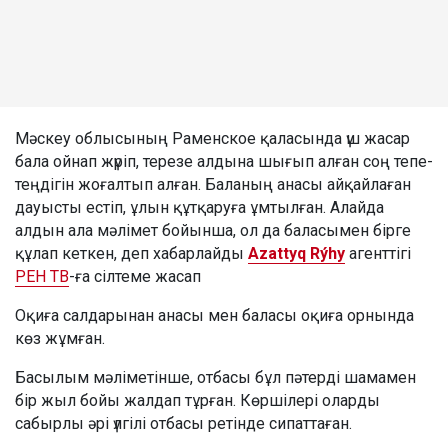
Мәскеу облысының Раменское қаласында үш жасар
бала ойнап жүріп, терезе алдына шығып алған соң тепе-
теңдігін жоғалтып алған. Баланың анасы айқайлаған
дауысты естіп, ұлын құтқаруға ұмтылған. Алайда
алдын ала мәлімет бойынша, ол да баласымен бірге
құлап кеткен, деп хабарлайды
Azattyq Rýhy
агенттігі
РЕН ТВ
-ға сілтеме жасап
Оқиға салдарынан анасы мен баласы оқиға орнында
көз жұмған.
Басылым мәліметінше, отбасы бұл пәтерді шамамен
бір жыл бойы жалдап тұрған. Көршілері оларды
сабырлы әрі үлгілі отбасы ретінде сипаттаған.