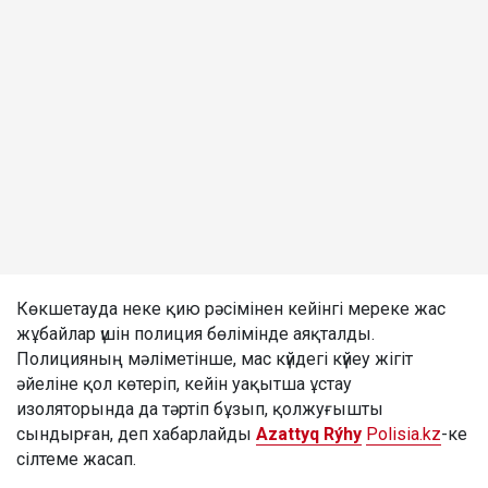
Көкшетауда неке қию рәсімінен кейінгі мереке жас
жұбайлар үшін полиция бөлімінде аяқталды.
Полицияның мәліметінше, мас күйдегі күйеу жігіт
әйеліне қол көтеріп, кейін уақытша ұстау
изоляторында да тәртіп бұзып, қолжуғышты
сындырған, деп хабарлайды
Azattyq Rýhy
Polisia.kz
-ке
сілтеме жасап.