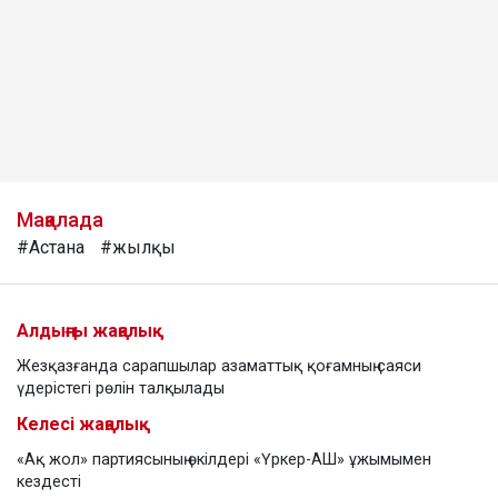
Мақалада
#Астана
#жылқы
Алдыңғы жаңалық
Жезқазғанда сарапшылар азаматтық қоғамның саяси
үдерістегі рөлін талқылады
Келесі жаңалық
«Ақ жол» партиясының өкілдері «Үркер-АШ» ұжымымен
кездесті