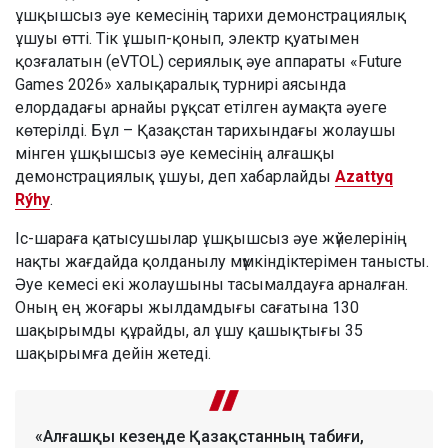
ұшқышсыз әуе кемесінің тарихи демонстрациялық
ұшуы өтті. Тік ұшып-қонып, электр қуатымен
қозғалатын (eVTOL) сериялық әуе аппараты «Future
Games 2026» халықаралық турнирі аясында
елордадағы арнайы рұқсат етілген аумақта әуеге
көтерілді. Бұл – Қазақстан тарихындағы жолаушы
мінген ұшқышсыз әуе кемесінің алғашқы
демонстрациялық ұшуы, деп хабарлайды
Azattyq
Rýhy
.
Іс-шараға қатысушылар ұшқышсыз әуе жүйелерінің
нақты жағдайда қолданылу мүмкіндіктерімен танысты.
Әуе кемесі екі жолаушыны тасымалдауға арналған.
Оның ең жоғары жылдамдығы сағатына 130
шақырымды құрайды, ал ұшу қашықтығы 35
шақырымға дейін жетеді.
«Алғашқы кезеңде Қазақстанның табиғи,