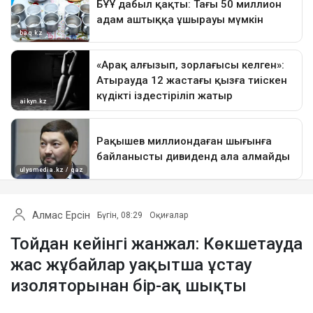
Алмас Ерсін
Бүгін, 08:29
Оқиғалар
Тойдан кейінгі жанжал: Көкшетауда
жас жұбайлар уақытша ұстау
изоляторынан бір-ақ шықты