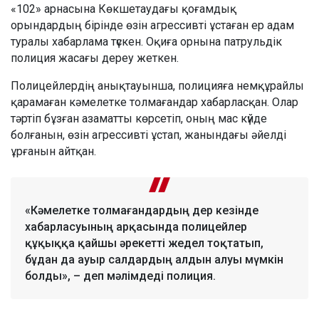
«102» арнасына Көкшетаудағы қоғамдық
орындардың бірінде өзін агрессивті ұстаған ер адам
туралы хабарлама түскен. Оқиға орнына патрульдік
полиция жасағы дереу жеткен.
Полицейлердің анықтауынша, полицияға немқұрайлы
қарамаған кәмелетке толмағандар хабарласқан. Олар
тәртіп бұзған азаматты көрсетіп, оның мас күйде
болғанын, өзін агрессивті ұстап, жанындағы әйелді
ұрғанын айтқан.
«Кәмелетке толмағандардың дер кезінде
хабарласуының арқасында полицейлер
құқыққа қайшы әрекетті жедел тоқтатып,
бұдан да ауыр салдардың алдын алуы мүмкін
болды», – деп мәлімдеді полиция.