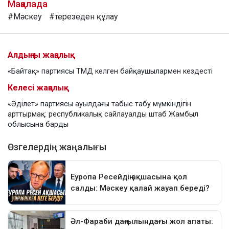
Мақалада
#Мәскеу
#терезеден құлау
Алдыңғы жаңалық
«Байтақ» партиясы ТМД келген байқаушылармен кездесті
Келесі жаңалық
«Әділет» партиясы ауылдағы табыс табу мүмкіндігін
арттырмақ: республикалық сайлауалды штаб Жамбыл
облысына барды