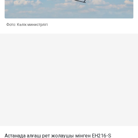
Фото: Көлік министрлігі
Астанада алғаш рет жолаушы мінген EH216-S