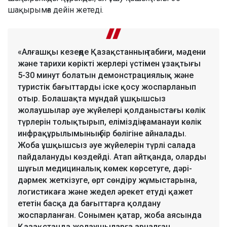
шақырымға дейін жетеді.
«Алғашқы кезеңде Қазақстанның табиғи, мәдени
және тарихи көрікті жерлері үстімен ұзақтығы
5-30 минут болатын демонстрациялық және
туристік бағыттарды іске қосу жоспарланып
отыр. Болашақта мұндай ұшқышсыз
жолаушылар әуе жүйелері қолданыстағы көлік
түрлерін толықтырып, еліміздің заманауи көлік
инфрақұрылымының бір бөлігіне айналады.
Жоба ұшқышсыз әуе жүйелерін түрлі салада
пайдалануды көздейді. Атап айтқанда, оларды
шұғыл медициналық көмек көрсетуге, дәрі-
дәрмек жеткізуге, өрт сөндіру жұмыстарына,
логистикаға және жедел әрекет етуді қажет
ететін басқа да бағыттарға қолдану
жоспарланған. Сонымен қатар, жоба аясында
Қазақстанда жолаушыларға арналған