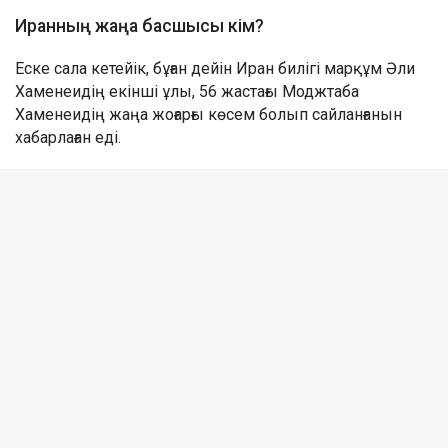
Иранның жаңа басшысы кім?
Еске сала кетейік, бұған дейін Иран билігі марқұм Әли
Хаменеидің екінші ұлы, 56 жастағы Моджтаба
Хаменеидің жаңа жоғарғы көсем болып сайланғанын
хабарлаған еді.