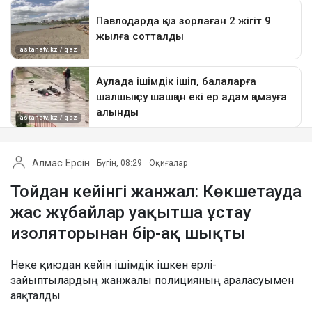
Алмас Ерсін
Бүгін, 08:29
Оқиғалар
Тойдан кейінгі жанжал: Көкшетауда
жас жұбайлар уақытша ұстау
изоляторынан бір-ақ шықты
Неке қиюдан кейін ішімдік ішкен ерлі-
зайыптылардың жанжалы полицияның араласуымен
аяқталды