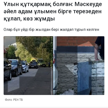
Ұлын құтқармақ болған: Мәскеуде
әйел адам ұлымен бірге терезеден
құлап, көз жұмды
Олар бұл үйді бір жылдан бері жалдап тұрып келген
Фото: РЕН ТВ