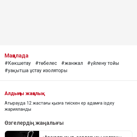
Мақалада
#Көкшетау
#төбелес
#жанжал
#үйлену тойы
#уақытша ұстау изоляторы
Алдыңғы жаңалық
Атырауда 12 жастағы қызға тиіскен ер адамға іздеу
жарияланды