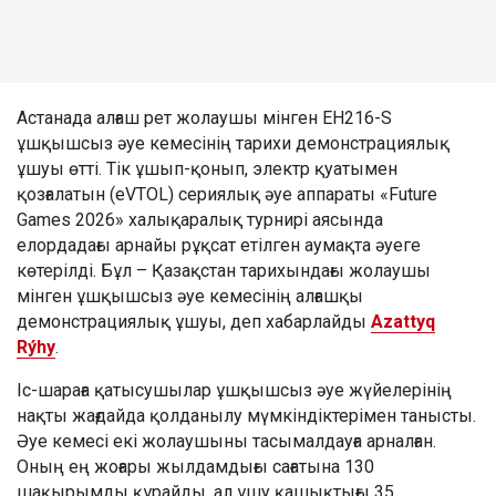
Астанада алғаш рет жолаушы мінген EH216-S
ұшқышсыз әуе кемесінің тарихи демонстрациялық
ұшуы өтті. Тік ұшып-қонып, электр қуатымен
қозғалатын (eVTOL) сериялық әуе аппараты «Future
Games 2026» халықаралық турнирі аясында
елордадағы арнайы рұқсат етілген аумақта әуеге
көтерілді. Бұл – Қазақстан тарихындағы жолаушы
мінген ұшқышсыз әуе кемесінің алғашқы
демонстрациялық ұшуы, деп хабарлайды
Azattyq
Rýhy
.
Іс-шараға қатысушылар ұшқышсыз әуе жүйелерінің
нақты жағдайда қолданылу мүмкіндіктерімен танысты.
Әуе кемесі екі жолаушыны тасымалдауға арналған.
Оның ең жоғары жылдамдығы сағатына 130
шақырымды құрайды, ал ұшу қашықтығы 35