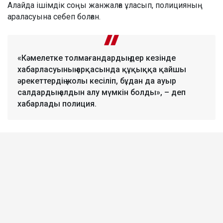
Алайда ішімдік соңы жанжалға ұласып, полицияның
араласуына себеп болған.
«Кәмелетке толмағандардың дер кезінде
хабарласуының арқасында құқыққа қайшы
әрекеттердің жолы кесіліп, бұдан да ауыр
салдардың алдын алу мүмкін болды», – деп
хабарлады полиция.