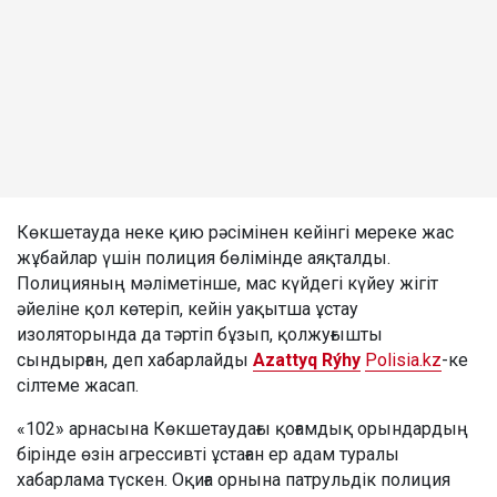
Көкшетауда неке қию рәсімінен кейінгі мереке жас
жұбайлар үшін полиция бөлімінде аяқталды.
Полицияның мәліметінше, мас күйдегі күйеу жігіт
әйеліне қол көтеріп, кейін уақытша ұстау
изоляторында да тәртіп бұзып, қолжуғышты
сындырған, деп хабарлайды
Azattyq Rýhy
Polisia.kz
-ке
сілтеме жасап.
«102» арнасына Көкшетаудағы қоғамдық орындардың
бірінде өзін агрессивті ұстаған ер адам туралы
хабарлама түскен. Оқиға орнына патрульдік полиция