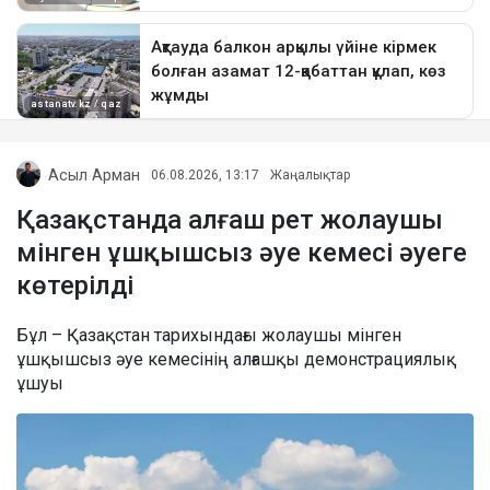
Асыл Арман
06.08.2026, 13:17
Жаңалықтар
Қазақстанда алғаш рет жолаушы
мінген ұшқышсыз әуе кемесі әуеге
көтерілді
Бұл – Қазақстан тарихындағы жолаушы мінген
ұшқышсыз әуе кемесінің алғашқы демонстрациялық
ұшуы