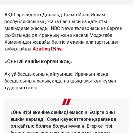
АҚШ президенті Дональд Трамп Иран Ислам
республикасының жаңа басшысына қатысты
мәлімдеме жасады. NBC News телеарнасына берген
сұхбатында ол Иранның жаңа көсемі Моджтаба
Хаменеидің жағдайы белгісіз екенін алға тартты, деп
хабарлайды
Azattyq Rýhy.
«Оны әлі ешкім көрген жоқ»
Ақ үй басшысының айтуынша, Иранның жаңа
басшысының халық алдына шықпауы көп күмән
тудырып отыр.
«Оның тірі екеніне сенімді емеспін. Әзірге оны
ешкім көрмеді. Соңғы қауесеттерге қарағанда,
ол қайтыс болған болуы мүмкін. Егер ол тірі
болса, өз елі үшін ақылға қонымды қадам