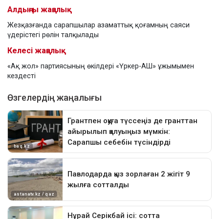
Алдыңғы жаңалық
Жезқазғанда сарапшылар азаматтық қоғамның саяси
үдерістегі рөлін талқылады
Келесі жаңалық
«Ақ жол» партиясының өкілдері «Үркер-АШ» ұжымымен
кездесті