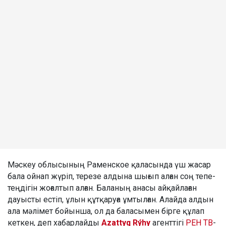
Мәскеу облысының Раменское қаласында үш жасар
бала ойнап жүріп, терезе алдына шығып алған соң тепе-
теңдігін жоғалтып алған. Баланың анасы айқайлаған
дауысты естіп, ұлын құтқаруға ұмтылған. Алайда алдын
ала мәлімет бойынша, ол да баласымен бірге құлап
кеткен, деп хабарлайды
Azattyq Rýhy
агенттігі
РЕН ТВ
-