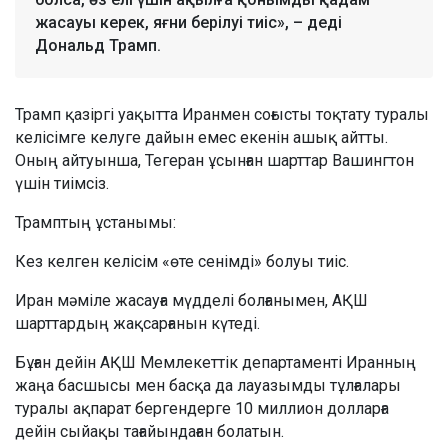
жасауы керек, яғни берілуі тиіс», – деді
Дональд Трамп.
Трамп қазіргі уақытта Иранмен соғысты тоқтату туралы
келісімге келуге дайын емес екенін ашық айтты.
Оның айтуынша, Тегеран ұсынған шарттар Вашингтон
үшін тиімсіз.
Трамптың ұстанымы:
Кез келген келісім «өте сенімді» болуы тиіс.
Иран мәміле жасауға мүдделі болғанымен, АҚШ
шарттардың жақсарғанын күтеді.
Бұған дейін АҚШ Мемлекеттік департаменті Иранның
жаңа басшысы мен басқа да лауазымды тұлғалары
туралы ақпарат бергендерге 10 миллион долларға
дейін сыйақы тағайындаған болатын.