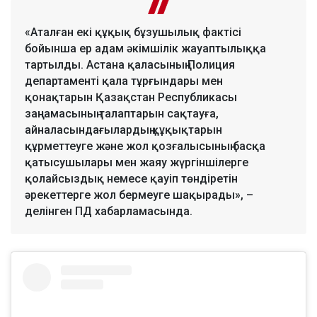
«Аталған екі құқық бұзушылық фактісі
бойынша ер адам әкімшілік жауаптылыққа
тартылды. Астана қаласының Полиция
департаменті қала тұрғындары мен
қонақтарын Қазақстан Республикасы
заңнамасының талаптарын сақтауға,
айналасындағылардың құқықтарын
құрметтеуге және жол қозғалысының басқа
қатысушылары мен жаяу жүргіншілерге
қолайсыздық немесе қауіп төндіретін
әрекеттерге жол бермеуге шақырады», –
делінген ПД хабарламасында.