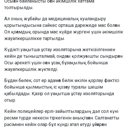
Осыған байланысты оған әкімшілік хаттама
толтырылды.
Ал оның жұбайы да медициналық куәландыру
қорытындысына сәйкес орташа дәрежеде мас болған.
Ол қоғамдық орында мас күйде жүргені үшін әкімшілік
жауапкершілікке тартылды.
Күдікті уақытша ұстау изоляторына жеткізілгеннен
кейін де тынышталмай, ондағы қолжуғышты сындырған.
Осы әрекеті үшін оған ұсақ бұзақылық бойынша
жауапкершілік жүктелді.
Бұдан бөлек, сот ер адамға билік өкілін қорлау фактісі
бойынша қылмыстық іс қозғау туралы шешім
қабылдады. Қазір ол уақытша ұстау изоляторында
отыр.
Кейін полицейлер ерлі-зайыптылардың дәл сол күні
ресми түрде некесін тіркегенін анықтаған. Салтанатты
рәсімнен кейін олар бұл күнді атап өтуді ұйғарған.