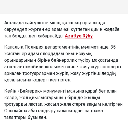
Астанада сәйгүлігіне мініп, қаланың ортасында
серуендеп жүрген ер адам өзі күтпеген қиын жағдайға
тап болды, деп хабарлайды
Azattyq Rýhy
.
Қалалық Полиция департаментінің мәліметінше, 35
жастағы ер адам елордадағы ойын-сауық
орындарының біріне бейнеролик түсіру мақсатында
атпен автомобиль жолымен және жаяу жүргіншілерге
арналған тротуарлармен жүріп, жаяу жүргіншілердің
қозғалысына кедергі келтірген.
Кейін «Бәйтерек» монументі маңына қарай бет алған
кезде, жол қиылыстарының бірінде жылқы
тротуарды ластап, жасыл желектерге зақым келтірген.
Осылайша абаттандыру саласындағы заңнама
талаптары бұзылған.