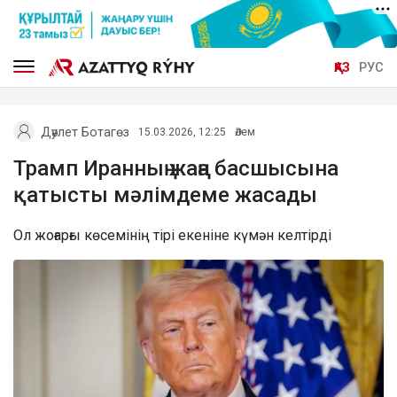
ҚАЗ
РУС
Дәулет Ботагөз
15.03.2026, 12:25
Әлем
Трамп Иранның жаңа басшысына
қатысты мәлімдеме жасады
Ол жоғарғы көсемінің тірі екеніне күмән келтірді