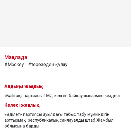
Мақалада
#Мәскеу
#терезеден құлау
Алдыңғы жаңалық
«Байтақ» партиясы ТМД келген байқаушылармен кездесті
Келесі жаңалық
«Әділет» партиясы ауылдағы табыс табу мүмкіндігін
арттырмақ: республикалық сайлауалды штаб Жамбыл
облысына барды