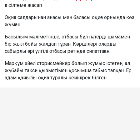
ға сілтеме жасап
Оқиға салдарынан анасы мен баласы оқиға орнында көз
жұмған.
Басылым мәліметінше, отбасы бұл пәтерді шамамен
бір жыл бойы жалдап тұрған. Көршілері оларды
сабырлы әрі үлгілі отбасы ретінде сипаттаған.
Марқұм әйел сторисмейкер болып жұмыс істеген, ал
жұбайы такси қызметімен қосымша табыс тапқан. Ер
адам қайғылы оқиға туралы кейінірек білген.