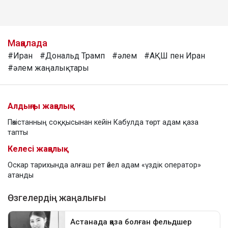
Мақалада
#Иран
#Дональд Трамп
#әлем
#АҚШ пен Иран
#әлем жаңалықтары
Алдыңғы жаңалық
Пәкістанның соққысынан кейін Кабулда төрт адам қаза
тапты
Келесі жаңалық
Оскар тарихында алғаш рет әйел адам «үздік оператор»
атанды