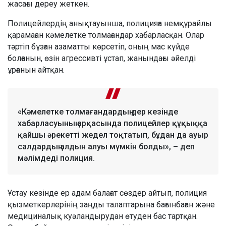
жасағы дереу жеткен.
Полицейлердің анықтауынша, полицияға немқұрайлы
қарамаған кәмелетке толмағандар хабарласқан. Олар
тәртіп бұзған азаматты көрсетіп, оның мас күйде
болғанын, өзін агрессивті ұстап, жанындағы әйелді
ұрғанын айтқан.
«Кәмелетке толмағандардың дер кезінде
хабарласуының арқасында полицейлер құқыққа
қайшы әрекетті жедел тоқтатып, бұдан да ауыр
салдардың алдын алуы мүмкін болды», – деп
мәлімдеді полиция.
Ұстау кезінде ер адам балағат сөздер айтып, полиция
қызметкерлерінің заңды талаптарына бағынбаған және
медициналық куәландырудан өтуден бас тартқан.