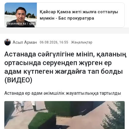
Асыл Арман
06.08.2026, 16:55
Жаңалықтар
Астанада сәйгүлігіне мініп, қаланың
ортасында серуендеп жүрген ер
адам күтпеген жағдайға тап болды
(ВИДЕО)
Астанада ер адам әкімшілік жауаптылыққа тартылды