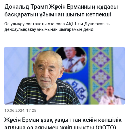
Дональд Трамп Жүрсін Ерманның құдасы
басқаратын ұйымнан шығып кетпекші
Ол ұлықтау салтанаты өте сала АҚШ-ты Дүниежүзілік
денсаулық сақтау ұйымынан шығарамын дейді
10.06.2024, 17:25
Жүрсін Ерман ұзақ уақыттан кейін көпшілік
алдына өз аяғымен жүріп шықты (ФОТО)