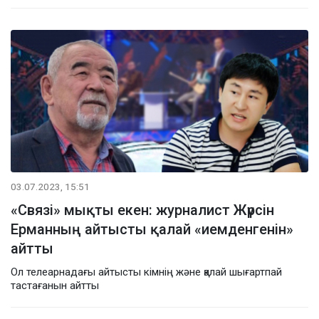
03.07.2023, 15:51
«Связі» мықты екен: журналист Жүрсін
Ерманның айтысты қалай «иемденгенін»
айтты
Ол телеарнадағы айтысты кімнің және қалай шығартпай
тастағанын айтты