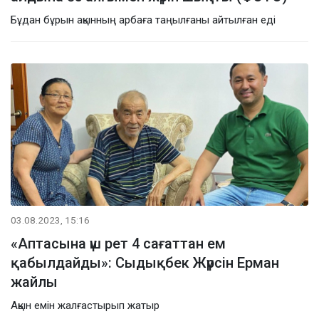
Бұдан бұрын ақынның арбаға таңылғаны айтылған еді
03.08.2023, 15:16
«Аптасына үш рет 4 сағаттан ем
қабылдайды»: Сыдықбек Жүрсін Ерман
жайлы
Ақын емін жалғастырып жатыр