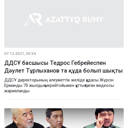
07.12.2021, 00:34
ДДСҰ басшысы Тедрос Гебрейеспен
Дәулет Тұрлыханов та құда болып шықты
ДДСҰ директорының әлеуметтік желіде құдасы Жүрсін
Ерманды 70 жылдық мерейтойымен құттықтаған видеосы
жарияланды