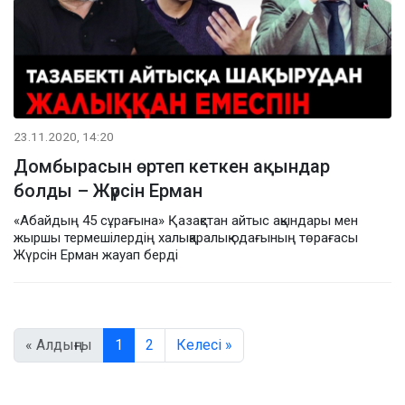
23.11.2020, 14:20
Домбырасын өртеп кеткен ақындар
болды – Жүрсін Ерман
«Абайдың 45 сұрағына» Қазақстан айтыс ақындары мен
жыршы термешілердің халықаралық одағының төрағасы
Жүрсін Ерман жауап берді
« Алдыңғы
1
2
Келесі »