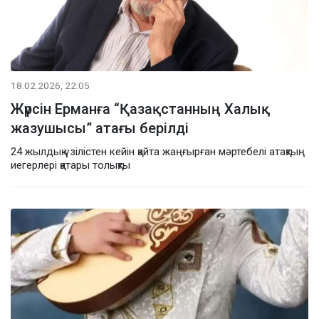
18.02.2026, 22:05
Жүрсін Ерманға “Қазақстанның Халық
жазушысы” атағы берілді
24 жылдық үзілістен кейін қайта жаңғырған мәртебелі атақтың
иегерлері қатары толықты