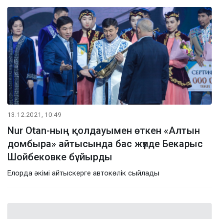
13.12.2021, 10:49
Nur Otan-ның қолдауымен өткен «Алтын
домбыра» айтысында бас жүлде Бекарыс
Шойбековке бұйырды
Елорда әкімі айтыскерге автокөлік сыйлады