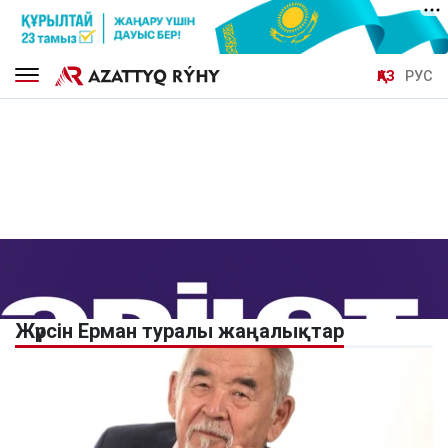
ҚАЗ
РУС
Жүрсін Ерман туралы жаңалықтар