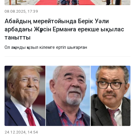
08.08.2025, 17:39
Абайдың мерейтойында Берік Уәли
арбадағы Жүрсін Ерманға ерекше ықылас
танытты
Ол ақынды қызыл кілемге ертіп шығарған
24.12.2024, 14:54