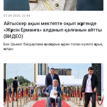
07.09.2025, 22:44
Айтыскер ақын мектепте оқып жүргенде
«Жүрсін Ерманға» алданып қалғанын айтты
(ВИДЕО)
Бек Шымат бағдарлама қонақтарын қыран-топан күлкіге қарық
қылды