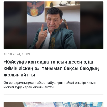
18.10.2024, 15:09
«Күйеуіңіз көп ақша тапсын десеңіз, іш
киімін иіскеңіз»: танымал бақсы баюдың
жолын айтты
Ол ер адамның мол табыс табуы үшін әйелі оның іш киімін
иіскеп тұру керек екенін айтты