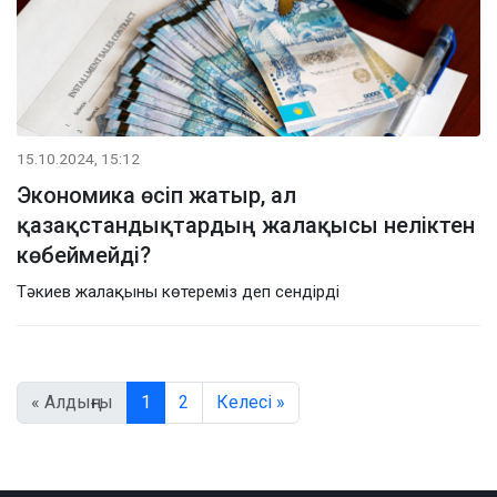
15.10.2024, 15:12
Экономика өсіп жатыр, ал
қазақстандықтардың жалақысы неліктен
көбеймейді?
Тәкиев жалақыны көтереміз деп сендірді
« Алдыңғы
1
2
Келесі »