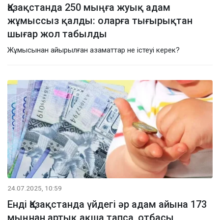
Қазақстанда 250 мыңға жуық адам
жұмыссыз қалды: оларға тығырықтан
шығар жол табылды
Жұмысынан айырылған азаматтар не істеуі керек?
24.07.2025, 10:59
Енді Қазақстанда үйдегі әр адам айына 173
мыңнан артық ақша тапса, отбасы