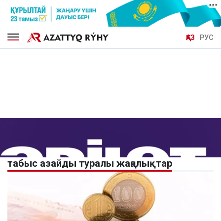
ҚАЗ
РУС
табыс азайды туралы жаңалықтар