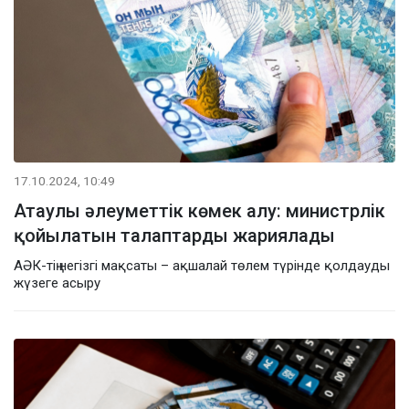
17.10.2024, 10:49
Атаулы әлеуметтік көмек алу: министрлік
қойылатын талаптарды жариялады
АӘК-тің негізгі мақсаты – ақшалай төлем түрінде қолдауды
жүзеге асыру