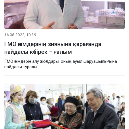
16.08.2022, 10:39
ГМО өнімдерінің зиянына қарағанда
пайдасы көбірек – ғалым
ГМО өнімдерін алу жолдары, оның ауыл шаруашылығына
пайдасы туралы