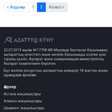
« Алдыңғы
1
2
Келесі »
22.07.2019 жылғы №17798-ИА Мерзімді баспасөз басылымын,
ақпараттық агенттікті және желілік басылымды есепке қою
туралы куәлігі, Ақпарат және коммуникация министрлігінің
Ақпарат комитетімен берілген.
Бұл желілік ресурстың ақпараттық өнімдері 18 жастан асқан
адамдарға арналған.
Өңірлер
Астана жаңалықтары
Алматы жаңалықтары
Шымкент жаңалықтары