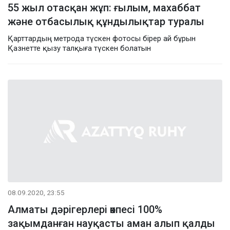
55 жыл отасқан жұп: ғылым, махаббат
және отбасылық құндылықтар туралы
Қарттардың метрода түскен фотосы бірер ай бұрын
Қазнетте қызу талқыға түскен болатын
08.09.2020, 23:55
Алматы дәрігерлері өкпесі 100%
зақымданған науқасты аман алып қалды