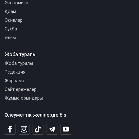
Экономика
Қоғам
Оқиғалар
Сұхбат
Әлем
Жоба туралы
Жоба туралы
Редакция
Жарнама
Сайт ережелері
Жұмыс орындары
Әлеуметтік желілерде біз