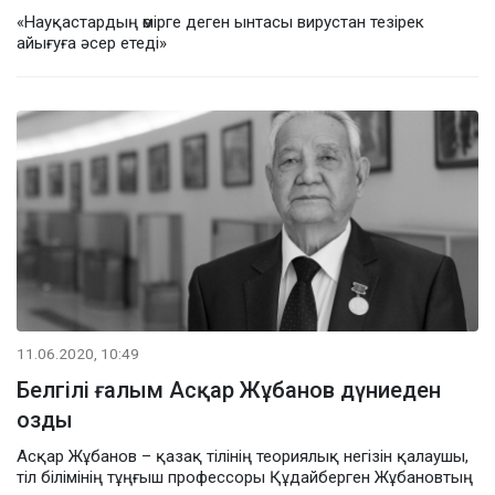
«Науқастардың өмірге деген ынтасы вирустан тезірек
айығуға әсер етеді»
11.06.2020, 10:49
Белгілі ғалым Асқар Жұбанов дүниеден
озды
Асқар Жұбанов – қазақ тілінің теориялық негізін қалаушы,
тіл білімінің тұңғыш профессоры Құдайберген Жұбановтың