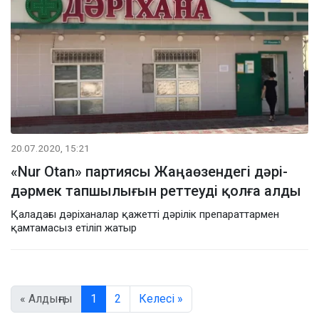
20.07.2020, 15:21
«Nur Otan» партиясы Жаңаөзендегі дәрі-
дәрмек тапшылығын реттеуді қолға алды
Қаладағы дәріханалар қажетті дәрілік препараттармен
қамтамасыз етіліп жатыр
« Алдыңғы
1
2
Келесі »