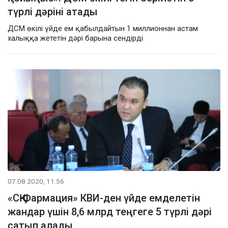
түрлі дәріні атады
ДСМ өкілі үйде ем қабылдайтын 1 миллионнан астам
халыққа жететін дәрі барына сендірді
07.08.2020, 11:56
«СҚ-Фармация» КВИ-ден үйде емделетін
жандар үшін 8,6 млрд теңгеге 5 түрлі дәрі
сатып алады