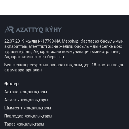
22.07.2019 жылғы №17798-ИА Мерзімді баспасөз басылымын,
ақпараттық агенттікті және желілік басылымды есепке қою
туралы куәлігі, Ақпарат және коммуникация министрлігінің
Ақпарат комитетімен берілген.
Бұл желілік ресурстың ақпараттық өнімдері 18 жастан асқан
адамдарға арналған.
Өңірлер
Астана жаңалықтары
Алматы жаңалықтары
Шымкент жаңалықтары
Павлодар жаңалықтары
Тараз жаңалықтары