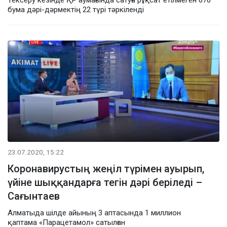
бума дәрі-дәрмектің 22 түрі тәркіленді
23.07.2020, 15:22
Коронавирустың жеңіл түрімен ауырып,
үйіне шыққандарға тегін дәрі беріледі –
Сағынтаев
Алматыда шілде айының 3 аптасында 1 миллион
қаптама «Парацетамол» сатылған