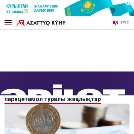
ҚАЗ
РУС
парацетамол туралы жаңалықтар