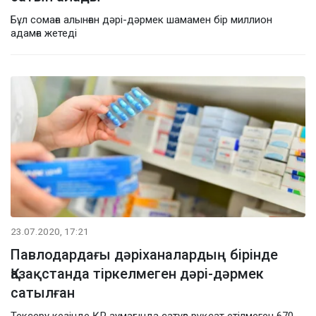
Бұл сомаға алынған дәрі-дәрмек шамамен бір миллион
адамға жетеді
23.07.2020, 17:21
Павлодардағы дәріханалардың бірінде
Қазақстанда тіркелмеген дәрі-дәрмек
сатылған
Тексеру кезінде ҚР аумағында сатуға рұқсат етілмеген 670