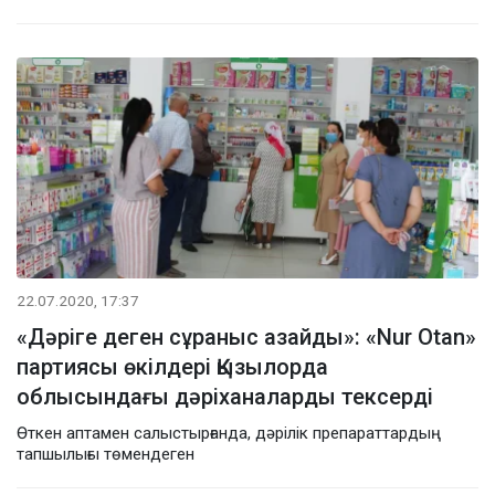
22.07.2020, 17:37
«Дәріге деген сұраныс азайды»: «Nur Otan»
партиясы өкілдері Қызылорда
облысындағы дәріханаларды тексерді
Өткен аптамен салыстырғанда, дәрілік препараттардың
тапшылығы төмендеген