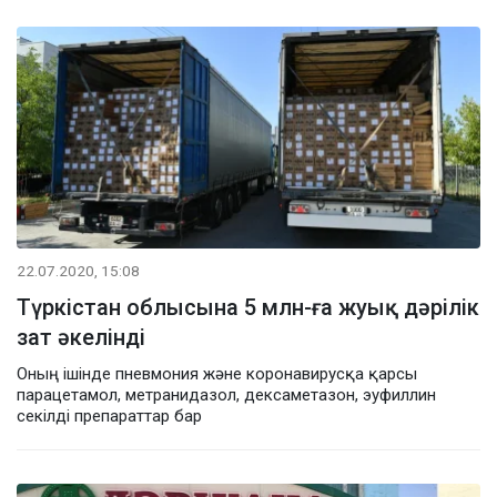
22.07.2020, 15:08
Түркістан облысына 5 млн-ға жуық дәрілік
зат әкелінді
Оның ішінде пневмония және коронавирусқа қарсы
парацетамол, метранидазол, дексаметазон, эуфиллин
секілді препараттар бар