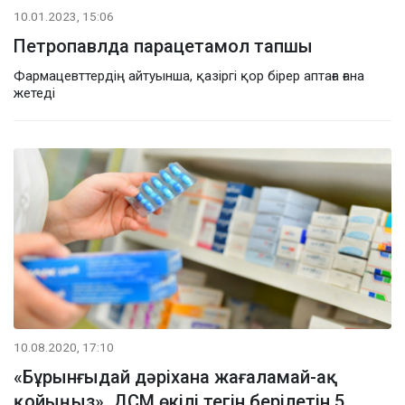
10.01.2023, 15:06
Петропавлда парацетамол тапшы
Фармацевттердің айтуынша, қазіргі қор бірер аптаға ғана
жетеді
10.08.2020, 17:10
«Бұрынғыдай дәріхана жағаламай-ақ
қойыңыз». ДСМ өкілі тегін берілетін 5