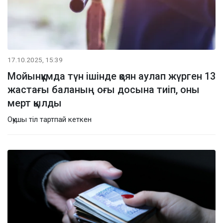
17.10.2025, 15:39
Мойынқұмда түн ішінде қоян аулап жүрген 13
жастағы баланың оғы досына тиіп, оны
мерт қылды
Оқушы тіл тартпай кеткен