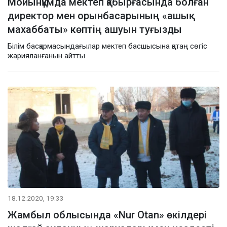
Мойынқұмда мектеп қабырғасында болған
директор мен орынбасарының «ашық
махаббаты» көптің ашуын туғызды
Білім басқармасындағылар мектеп басшысына қатаң сөгіс
жарияланғанын айтты
18.12.2020, 19:33
Жамбыл облысында «Nur Otan» өкілдері