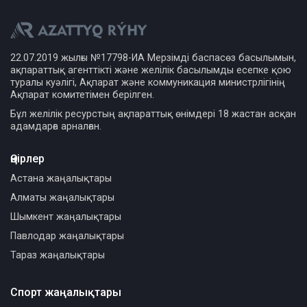
22.07.2019 жылғы №17798-ИА Мерзімді баспасөз басылымын,
ақпараттық агенттікті және желілік басылымды есепке қою
туралы куәлігі, Ақпарат және коммуникация министрлігінің
Ақпарат комитетімен берілген.
Бұл желілік ресурстың ақпараттық өнімдері 18 жастан асқан
адамдарға арналған.
Өңірлер
Астана жаңалықтары
Алматы жаңалықтары
Шымкент жаңалықтары
Павлодар жаңалықтары
Тараз жаңалықтары
Спорт жаңалықтары