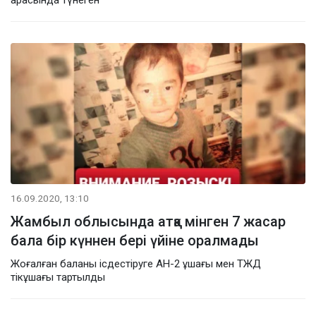
16.09.2020, 13:10
Жамбыл облысында атқа мінген 7 жасар
бала бір күннен бері үйіне оралмады
Жоғалған баланы ісдестіруге АН-2 ұшағы мен ТЖД
тікұшағы тартылды