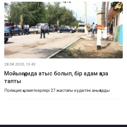
28.08.2020, 13:43
Мойынқұмда атыс болып, бір адам қаза
тапты
Полиция қызметкерлері 27 жастағы күдіктіні анықтады