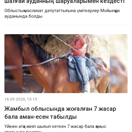
шалғай ауданның шаруаларымен кездесті
Облыстық мәслихат депутаттығына үміткерлер Мойынқұм
ауданында болды
16.09.2020, 15:15
Жамбыл облысында жоғалған 7 жасар
бала аман-есен табылды
Үйінен атқа мініп шығып кеткен 7 жасар бала қамыс
арасында түнеген