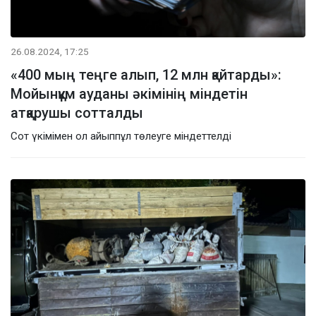
26.08.2024, 17:25
«400 мың теңге алып, 12 млн қайтарды»:
Мойынқұм ауданы әкімінің міндетін
атқарушы сотталды
Сот үкімімен ол айыппұл төлеуге міндеттелді