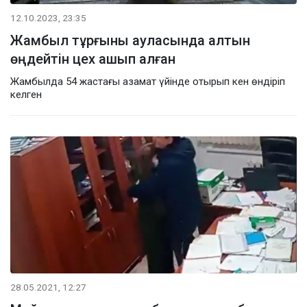
12.10.2023, 23:35
Жамбыл тұрғыны ауласында алтын
өңдейтін цех ашып алған
Жамбылда 54 жастағы азамат үйінде отырып кен өндіріп
келген
28.05.2021, 12:27