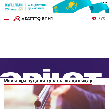
ҚАЗ
РУС
Мойынқұм ауданы туралы жаңалықтар