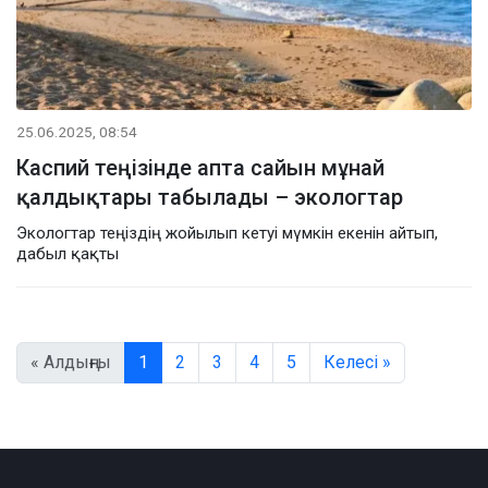
25.06.2025, 08:54
Каспий теңізінде апта сайын мұнай
қалдықтары табылады – экологтар
Экологтар теңіздің жойылып кетуі мүмкін екенін айтып,
дабыл қақты
« Алдыңғы
1
2
3
4
5
Келесі »