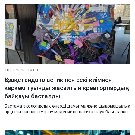
10.04.2026, 18:00
Қазақстанда пластик пен ескі киімнен
көркем туынды жасайтын креаторлардың
байқауы басталды
Бастама экологиялық өнерді дамытуға және шығармашылық
арқылы саналы тұтыну мәдениетін насихаттауға бағытталған