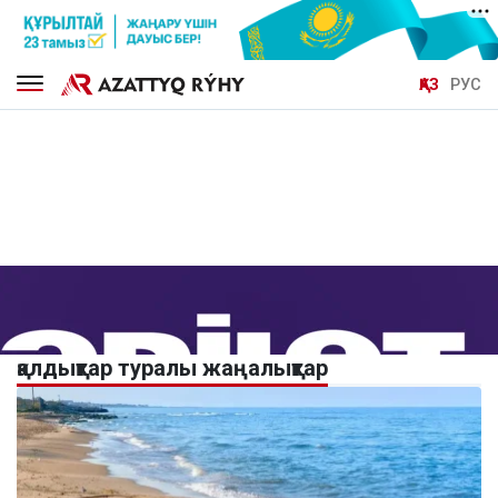
ҚАЗ
РУС
қалдықтар туралы жаңалықтар