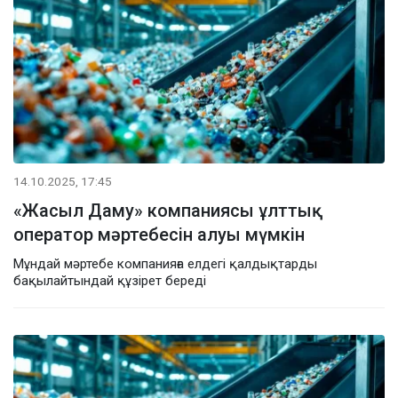
14.10.2025, 17:45
«Жасыл Даму» компаниясы ұлттық
оператор мәртебесін алуы мүмкін
Мұндай мәртебе компанияға елдегі қалдықтарды
бақылайтындай құзірет береді