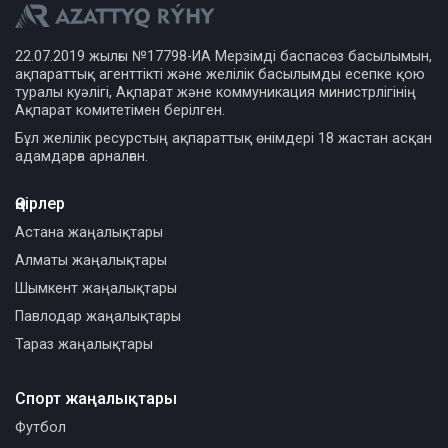
22.07.2019 жылғы №17798-ИА Мерзімді баспасөз басылымын,
ақпараттық агенттікті және желілік басылымды есепке қою
туралы куәлігі, Ақпарат және коммуникация министрлігінің
Ақпарат комитетімен берілген.
Бұл желілік ресурстың ақпараттық өнімдері 18 жастан асқан
адамдарға арналған.
Өңірлер
Астана жаңалықтары
Алматы жаңалықтары
Шымкент жаңалықтары
Павлодар жаңалықтары
Тараз жаңалықтары
Спорт жаңалықтары
Футбол