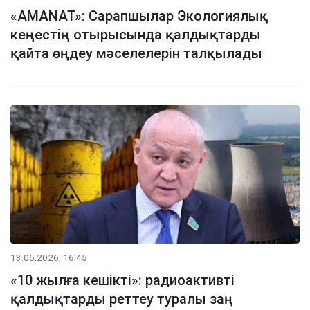
«AMANAT»: Сарапшылар Экологиялық
кеңестің отырысында қалдықтарды
қайта өңдеу мәселелерін талқылады
13.05.2026, 16:45
«10 жылға кешікті»: радиоактивті
қалдықтарды реттеу туралы заң