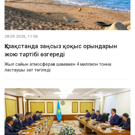
28.05.2026, 11:06
Қазақстанда заңсыз қоқыс орындарын
жою тәртібі өзгереді
Жыл сайын атмосфераға шамамен 4 миллион тонна
ластаушы зат төгіледі