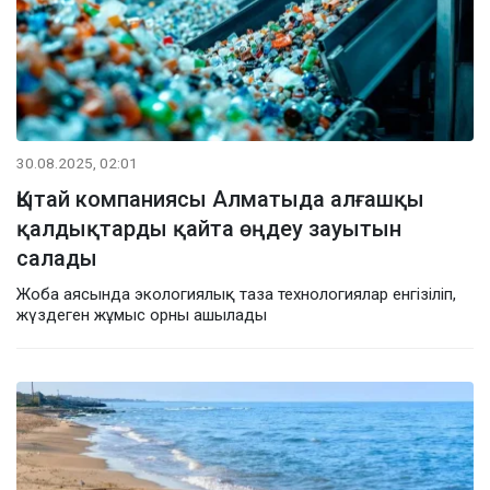
30.08.2025, 02:01
Қытай компаниясы Алматыда алғашқы
қалдықтарды қайта өңдеу зауытын
салады
Жоба аясында экологиялық таза технологиялар енгізіліп,
жүздеген жұмыс орны ашылады