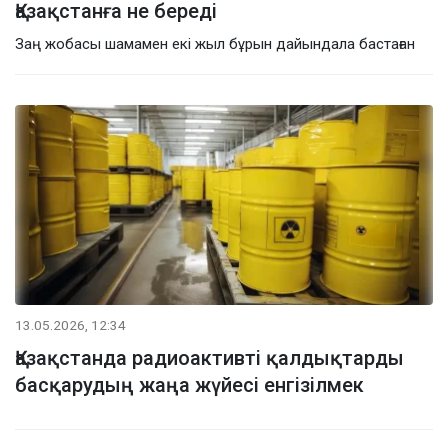
Қазақстанға не береді
Заң жобасы шамамен екі жыл бұрын дайындала бастаған
13.05.2026, 12:34
Қазақстанда радиоактивті қалдықтарды
басқарудың жаңа жүйесі енгізілмек