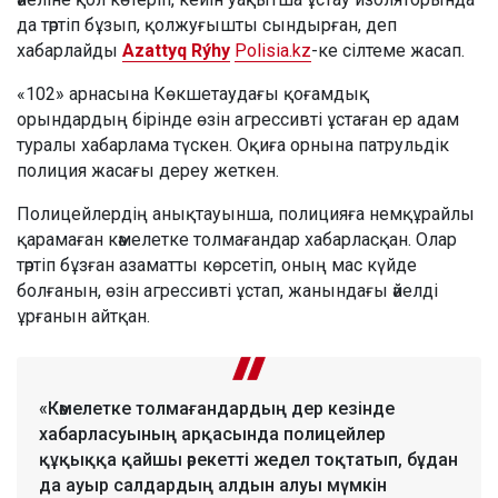
да тәртіп бұзып, қолжуғышты сындырған, деп
хабарлайды
Azattyq Rýhy
Polisia.kz
-ке сілтеме жасап.
«102» арнасына Көкшетаудағы қоғамдық
орындардың бірінде өзін агрессивті ұстаған ер адам
туралы хабарлама түскен. Оқиға орнына патрульдік
полиция жасағы дереу жеткен.
Полицейлердің анықтауынша, полицияға немқұрайлы
қарамаған кәмелетке толмағандар хабарласқан. Олар
тәртіп бұзған азаматты көрсетіп, оның мас күйде
болғанын, өзін агрессивті ұстап, жанындағы әйелді
ұрғанын айтқан.
«Кәмелетке толмағандардың дер кезінде
хабарласуының арқасында полицейлер
құқыққа қайшы әрекетті жедел тоқтатып, бұдан
да ауыр салдардың алдын алуы мүмкін