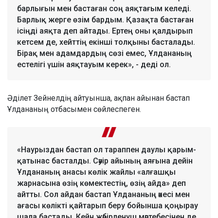
барлығын мен бастаған соң аяқтағым келеді.
Барлық жерге өзім бардым. Қазақта бастаған
ісіңді аяқта деп айтады. Ертең оны қалдырып
кетсем де, хейттің екінші толқыны басталады.
Бірақ мен адамдардың сөзі емес, Ұлдананың
естелігі үшін аяқтауым керек», - деді ол.
Әділет Зейнелдің айтуынша, ақпан айынан бастап
Ұлдананың отбасымен сөйлеспеген.
«Наурыздан бастап ол тараппен даулы қарым-
қатынас басталды. Сәуір айының аяғына дейін
Ұлдананың анасы көлік жайлы «алғашқы
жарнасына өзің көмектестің, өзің айда» деп
айтты. Сол айдан бастап Ұлдананың әкесі мен
ағасы көлікті қайтарып беру бойынша қоңырау
шала бастады. Кейн жәбірленуш мәртебесінен де