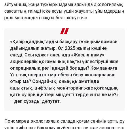
айтуынша, жаңа тұжырымдама аясында экологиялық
саясаттың тиімді іске асуы үшін жауапты ұйымдардың
рөлі мен міндеті нақты белгіленуі тиіс.
«Қазір қалдықтарды басқару тұжырымдамасы
дайындалып жатыр. Ол 2025 жылы күшіне
енеді. Осы құжат аясында «Жасыл даму»
акционерлік қоғамының нақты үйлестіруші және
операциялық рөлі қандай болады? Компанияға
Ұлттық оператор мәртебесін беру жоспарланып
отыр ма? Сондай-ақ, оның қызметінде
ашықтық, цифрлық мониторинг және қоғамдық
қатысу принциптері міндетті түрде енгізіле ме?»
– деп сұрады депутат.
Пономарев экологиялық салада қоғам сенімін арттыру
үшін цифрлық бақылау жүйесін енгізу және ақпараттың