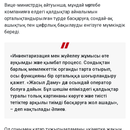
Вице-министрдің айтуынша, мұндай мәртебе
компанияға елдегі қалдықтар айналымын
орталықтандырылған түрде басқаруға, сондай-ақ
ашықтық пен цифрлық бақылауды енгізуге мүмкіндік
береді.
«Инвентаризация мен жүйелеу жұмысы өте
ауқымды және қымбат процесс. Сондықтан
барлық мемлекеттік органды тарта отырып,
осы функцияны бір орталыққа шоғырландыру
қажет. «Жасыл Даму» дәл осындай оператор
болуға дайын. Бұл шешім еліміздегі қалдықтар
туралы толық картинаны көруге және тиісті
тетіктер арқылы тиімді басқаруға жол ашады»,
– деп нақтылады Әлиев.
Ол сонымен қатар тұжырымдаманы үкіметке жақын