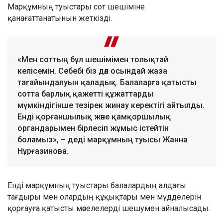
Марқұмның туыстары сот шешіміне
қанағаттанатынын жеткізді.
«Мен соттың бұл шешімімен толықтай
келісемін. Себебі біз дәл осындай жаза
тағайындалуын қаладық. Балаларға қатысты
сотта барлық қажетті құжаттарды
мүмкіндігінше тезірек жинау керектігі айтылды.
Енді қорғаншылық және қамқоршылық
органдарымен бірлесіп жұмыс істейтін
боламыз», – деді марқұмның туысы Жанна
Нұрғазинова.
Енді марқұмның туыстары балалардың алдағы
тағдыры мен олардың құқықтары мен мүдделерін
қорғауға қатысты мәселелерді шешумен айналысады.