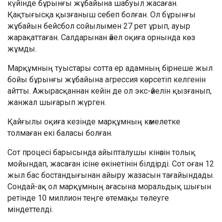
күйінде бұрынғы жұбайына шабуыл жасаған.
Қақтығысқа қызғаныш себеп болған. Ол бұрынғы
жұбайын бейсбол сойылымен 27 рет ұрып, ауыр
жарақаттаған. Салдарынан әйел оқиға орнында көз
жұмды.
Марқұмның туыстары сотта ер адамның бірнеше жыл
бойы бұрынғы жұбайына агрессия көрсетіп келгенін
айтты. Ажырасқаннан кейін де ол экс-әйелін қызғанып,
жанжал шығарып жүрген.
Қайғылы оқиға кезінде марқұмның кәмелетке
толмаған екі баласы болған.
Сот процесі барысында айыпталушы кінәсін толық
мойындап, жасаған ісіне өкінетінін білдірді. Сот оған 12
жыл бас бостандығынан айыру жазасын тағайындады.
Сондай-ақ ол марқұмның ағасына моральдық шығын
ретінде 10 миллион теңге өтемақы төлеуге
міндеттелді.