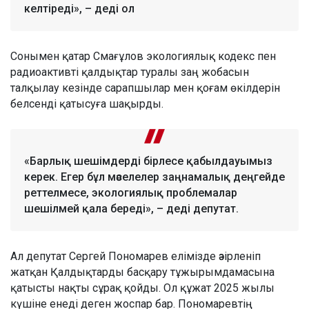
келтіреді», – деді ол
Сонымен қатар Смағұлов экологиялық кодекс пен
радиоактивті қалдықтар туралы заң жобасын
талқылау кезінде сарапшылар мен қоғам өкілдерін
белсенді қатысуға шақырды.
«Барлық шешімдерді бірлесе қабылдауымыз
керек. Егер бұл мәселелер заңнамалық деңгейде
реттелмесе, экологиялық проблемалар
шешілмей қала береді», – деді депутат.
Ал депутат Сергей Пономарев елімізде әзірленіп
жатқан Қалдықтарды басқару тұжырымдамасына
қатысты нақты сұрақ қойды. Ол құжат 2025 жылы
күшіне енеді деген жоспар бар. Пономаревтің