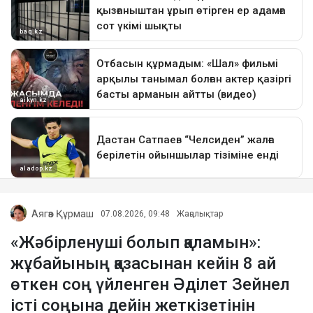
Аягөз Құрмаш
07.08.2026, 09:48
Жаңалықтар
«Жәбірленуші болып қаламын»:
жұбайының қазасынан кейін 8 ай
өткен соң үйленген Әділет Зейнел
істі соңына дейін жеткізетінін