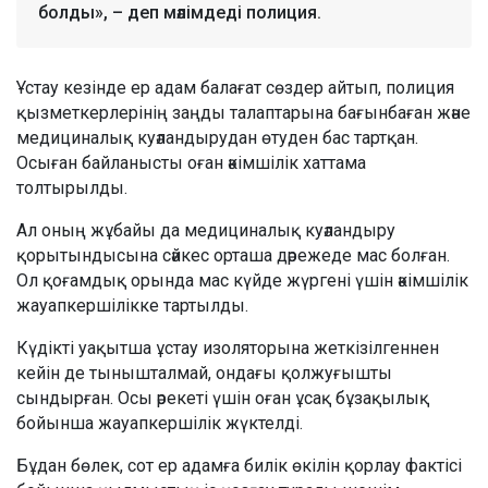
болды», – деп мәлімдеді полиция.
Ұстау кезінде ер адам балағат сөздер айтып, полиция
қызметкерлерінің заңды талаптарына бағынбаған және
медициналық куәландырудан өтуден бас тартқан.
Осыған байланысты оған әкімшілік хаттама
толтырылды.
Ал оның жұбайы да медициналық куәландыру
қорытындысына сәйкес орташа дәрежеде мас болған.
Ол қоғамдық орында мас күйде жүргені үшін әкімшілік
жауапкершілікке тартылды.
Күдікті уақытша ұстау изоляторына жеткізілгеннен
кейін де тынышталмай, ондағы қолжуғышты
сындырған. Осы әрекеті үшін оған ұсақ бұзақылық
бойынша жауапкершілік жүктелді.
Бұдан бөлек, сот ер адамға билік өкілін қорлау фактісі