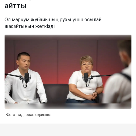
айтты
Ол марқұм жұбайының рухы үшін осылай
жасайтынын жеткізді
Фото: видеодан скриншот