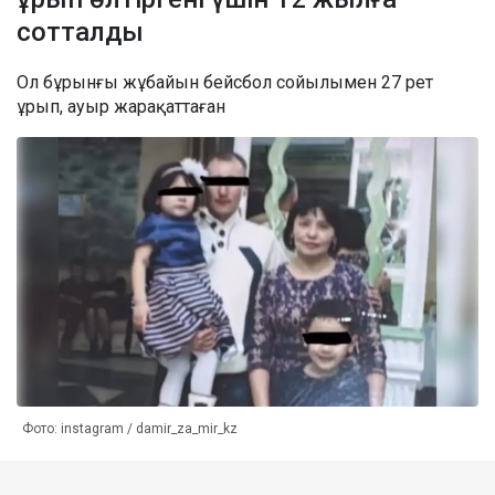
сотталды
Ол бұрынғы жұбайын бейсбол сойылымен 27 рет
ұрып, ауыр жарақаттаған
Фото: instagram / damir_za_mir_kz