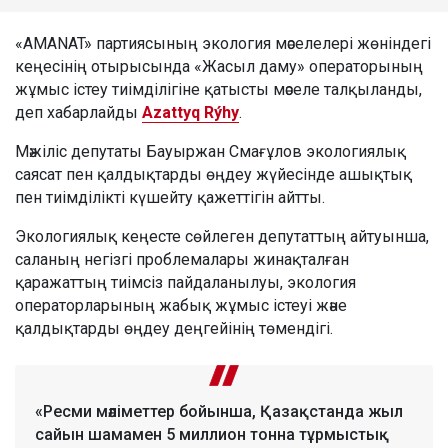
«AMANAT» партиясының экология мәселелері жөніндегі
кеңесінің отырысында «Жасыл даму» операторының
жұмыс істеу тиімділігіне қатысты мәселе талқыланды,
деп хабарлайды
Azattyq Rýhy
.
Мәжіліс депутаты Бауыржан Смағұлов экологиялық
саясат пен қалдықтарды өңдеу жүйесінде ашықтық
пен тиімділікті күшейту қажеттігін айтты.
Экологиялық кеңесте сөйлеген депутаттың айтуынша,
саланың негізгі проблемалары жинақталған
қаражаттың тиімсіз пайдаланылуы, экология
операторларының жабық жұмыс істеуі және
қалдықтарды өңдеу деңгейінің төмендігі.
«Ресми мәліметтер бойынша, Қазақстанда жыл
сайын шамамен 5 миллион тонна тұрмыстық