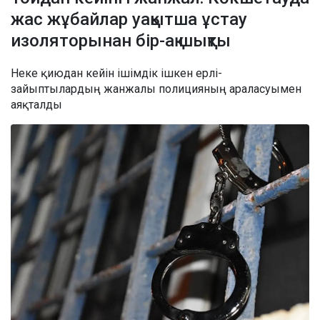
жас жұбайлар уақытша ұстау
изоляторынан бір-ақ шықты
Неке қиюдан кейін ішімдік ішкен ерлі-
зайыптылардың жанжалы полицияның араласуымен
аяқталды