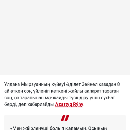
Ұлдана Мырзуанның күйеуі Әділет Зейнел қазадан 8
ай өткен соң үйленіп кеткені жайлы ақпарат тараған
соң, өз тарапынан мән-жайды түсіндіру үшін сұхбат
берді, деп хабарлайды
Azattyq Rýhy
.
«Мен жәбірленуші болып қаламын. Осының