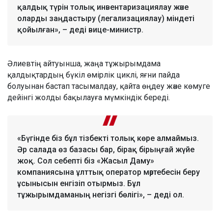
қалдық түрін толық инвентаризациялау және
оларды заңдастыру (легализациялау) міндеті
қойылған», – деді вице-министр.
Әлиевтің айтуынша, жаңа тұжырымдама
қалдықтардың бүкіл өмірлік циклі, яғни пайда
болуынан бастап тасымалдау, қайта өңдеу және көмуге
дейінгі жолды бақылауға мүмкіндік береді.
«Бүгінде біз бұл тізбекті толық көре алмаймыз.
Әр салада өз базасы бар, бірақ бірыңғай жүйе
жоқ. Сол себепті біз «Жасыл Даму»
компаниясына ұлттық оператор мәртебесін беру
ұсынысын енгізіп отырмыз. Бұл
тұжырымдаманың негізгі бөлігі», – деді ол.