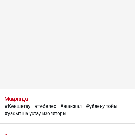
Мақалада
#Көкшетау
#төбелес
#жанжал
#үйлену тойы
#уақытша ұстау изоляторы