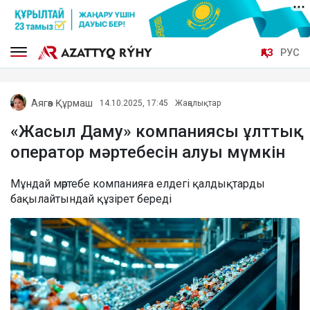
ҚАЗ
РУС
Аягөз Құрмаш
14.10.2025, 17:45
Жаңалықтар
«Жасыл Даму» компаниясы ұлттық
оператор мәртебесін алуы мүмкін
Мұндай мәртебе компанияға елдегі қалдықтарды
бақылайтындай құзірет береді