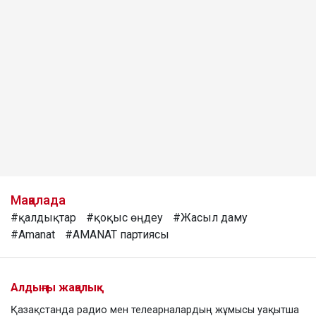
Мақалада
#қалдықтар
#қоқыс өңдеу
#Жасыл даму
#Amanat
#AMANAT партиясы
Алдыңғы жаңалық
Қазақстанда радио мен телеарналардың жұмысы уақытша