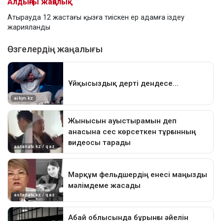
Алдыңғы жаңалық
Атырауда 12 жастағы қызға тиіскен ер адамға іздеу
жарияланды