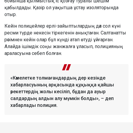
бойынша қылмыстық іс қозғау туралы шешім
қабылдады. Қазір ол уақытша ұстау изоляторында
отыр.
Кейін полицейлер ерлі-зайыптылардың дәл сол күні
ресми түрде некесін тіркегенін анықтаған. Салтанатты
рәсімнен кейін олар бұл күнді атап өтуді ұйғарған.
Алайда ішімдік соңы жанжалға ұласып, полицияның
араласуына себеп болған.
«Кәмелетке толмағандардың дер кезінде
хабарласуының арқасында құқыққа қайшы
әрекеттердің жолы кесіліп, бұдан да ауыр
салдардың алдын алу мүмкін болды», – деп
хабарлады полиция.