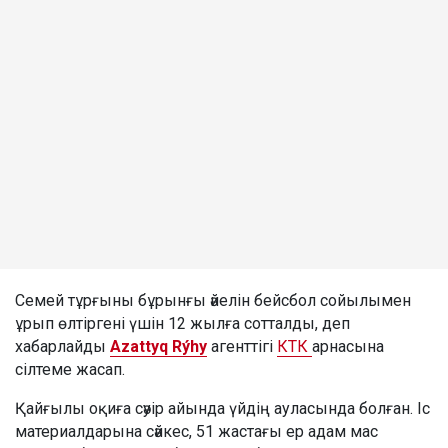
Семей тұрғыны бұрынғы әйелін бейсбол сойылымен
ұрып өлтіргені үшін 12 жылға сотталды, деп
хабарлайды
Azattyq Rýhy
агенттігі
КТК
арнасына
сілтеме жасап.
Қайғылы оқиға сәуір айында үйдің ауласында болған. Іс
материалдарына сәйкес, 51 жастағы ер адам мас