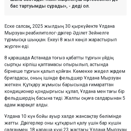
бас тартуымды сұрады», - деді ол.
Еске салсақ, 2025 жылдың 30 қыркүйекте Ұлдана
Мырзуан реабилитолог-дәрігер Әділет Зейнелге
тұрмысқа шыққан. Екеуі 8 жыл көңіл жарастырып
жүрген еді.
8 қарашада Астанада тоғыз қабатты тұрғын үйдің
сыртқы кірпіш қаптамасы опырылып, астында
бірнеше тұрғын қалып қойған. Көмекке жедел жәрдем
бригадасы, оның ішінде фельдшер Ұлдана Мырзуан
жеткен. Құтқару жұмысы барысында ғимараттан
кондиционер қондырғысы құлап, Ұлдана мен тағы бір
фельдшердің басына тиді. Жалпы оқиға салдарынан 5
адам жарақат алды.
Ұлдана 10 күн бойы ауыр халде жансақтау бөлімінде
жатты. Дәрігерлер оны құтқарып қалу үшін бар күшін
салғанмен, 18 қараша күні 23 жастағы Ұлдана Мырзуан