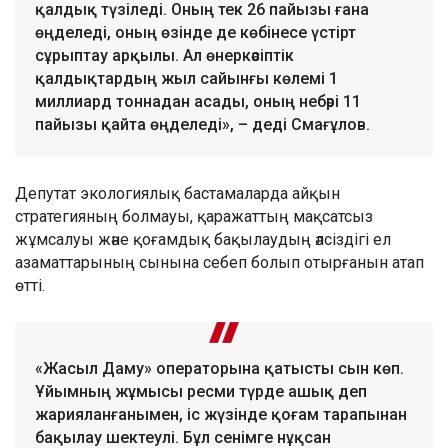
қалдық түзіледі. Оның тек 26 пайызы ғана
өңделеді, оның өзінде де көбінесе үстірт
сұрыптау арқылы. Ал өнеркәсіптік
қалдықтардың жыл сайынғы көлемі 1
миллиард тоннадан асады, оның небәрі 11
пайызы қайта өңделеді», – деді Смағұлов.
Депутат экологиялық бастамаларда айқын
стратегияның болмауы, қаражаттың мақсатсыз
жұмсалуы және қоғамдық бақылаудың әлсіздігі ел
азаматтарының сынына себеп болып отырғанын атап
өтті.
«Жасыл Даму» операторына қатысты сын көп.
Ұйымның жұмысы ресми түрде ашық деп
жарияланғанымен, іс жүзінде қоғам тарапынан
бақылау шектеулі. Бұл сенімге нұқсан