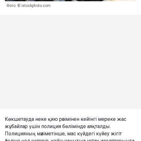
Фото: © istockphoto.com
Көкшетауда неке қию рәсімінен кейінгі мереке жас
жұбайлар үшін полиция бөлімінде аяқталды.
Полицияның мәліметінше, мас күйдегі күйеу жігіт
әйеліне қол көтеріп, кейін уақытша ұстау изоляторында