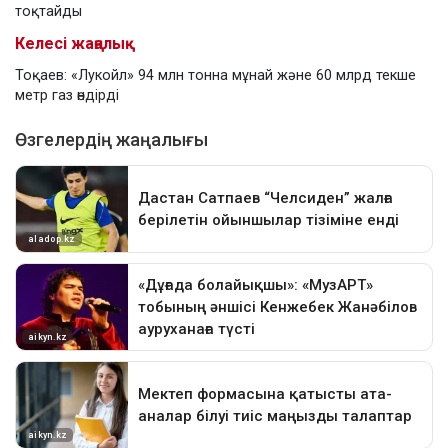
тоқтайды
Келесі жаңалық
Тоқаев: «Лукойл» 94 млн тонна мұнай және 60 млрд текше
метр газ өндірді