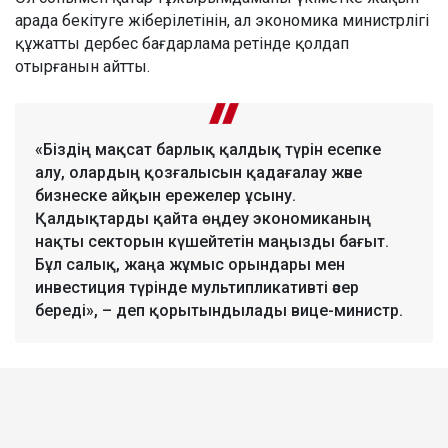
арада бекітуге жіберілетінін, ал экономика министрлігі
құжатты дербес бағдарлама ретінде қолдап
отырғанын айтты.
«Біздің мақсат барлық қалдық түрін есепке
алу, олардың қозғалысын қадағалау және
бизнеске айқын ережелер ұсыну.
Қалдықтарды қайта өңдеу экономиканың
нақты секторын күшейтетін маңызды бағыт.
Бұл салық, жаңа жұмыс орындары мен
инвестиция түрінде мультипликативті әсер
береді», – деп қорытындылады вице-министр.