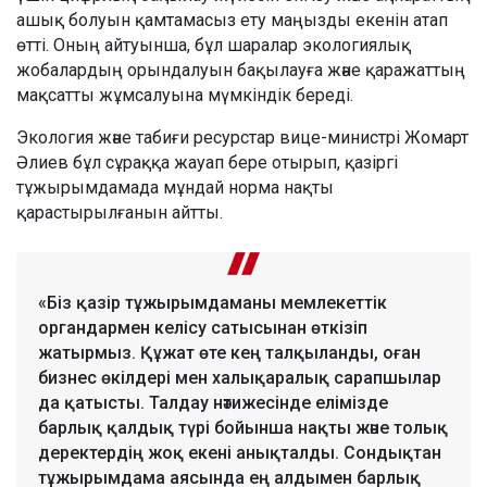
ашық болуын қамтамасыз ету маңызды екенін атап
өтті. Оның айтуынша, бұл шаралар экологиялық
жобалардың орындалуын бақылауға және қаражаттың
мақсатты жұмсалуына мүмкіндік береді.
Экология және табиғи ресурстар вице-министрі Жомарт
Әлиев бұл сұраққа жауап бере отырып, қазіргі
тұжырымдамада мұндай норма нақты
қарастырылғанын айтты.
«Біз қазір тұжырымдаманы мемлекеттік
органдармен келісу сатысынан өткізіп
жатырмыз. Құжат өте кең талқыланды, оған
бизнес өкілдері мен халықаралық сарапшылар
да қатысты. Талдау нәтижесінде елімізде
барлық қалдық түрі бойынша нақты және толық
деректердің жоқ екені анықталды. Сондықтан
тұжырымдама аясында ең алдымен барлық