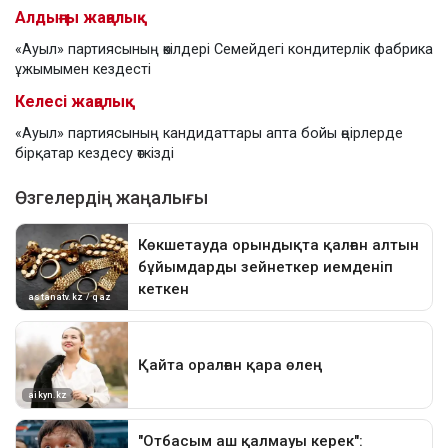
Алдыңғы жаңалық
«Ауыл» партиясының өкілдері Семейдегі кондитерлік фабрика
ұжымымен кездесті
Келесі жаңалық
«Ауыл» партиясының кандидаттары апта бойы өңірлерде
бірқатар кездесу өткізді