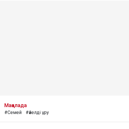
Мақалада
#Семей
#әйелді ұру