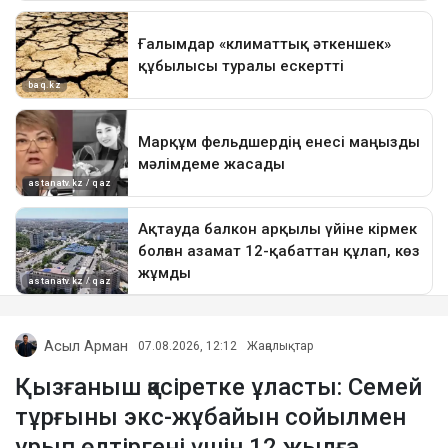
Асыл Арман
07.08.2026, 12:12
Жаңалықтар
Қызғаныш қасіретке ұласты: Семей
тұрғыны экс-жұбайын сойылмен
ұрып өлтіргені үшін 12 жылға