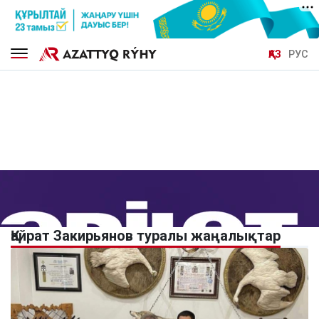
ҚАЗ
РУС
Қайрат Закирьянов туралы жаңалықтар