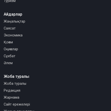
Туризм
Айдарлар
Жаңалықтар
Саясат
Экономика
Қоғам
Оқиғалар
Сұхбат
Әлем
Жоба туралы
Жоба туралы
Редакция
Жарнама
Сайт ережелері