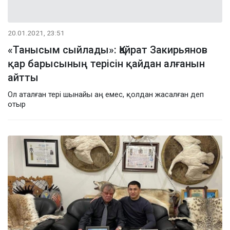
20.01.2021, 23:51
«Танысым сыйлады»: Қайрат Закирьянов
қар барысының терісін қайдан алғанын
айтты
Ол аталған тері шынайы аң емес, қолдан жасалған деп
отыр