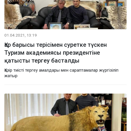
01.04.2021, 13:19
Қар барысы терісімен суретке түскен
Туризм академиясы президентіне
қатысты тергеу басталды
Қазір тиісті тергеу амалдары мен сараптамалар жүргізіліп
жатыр