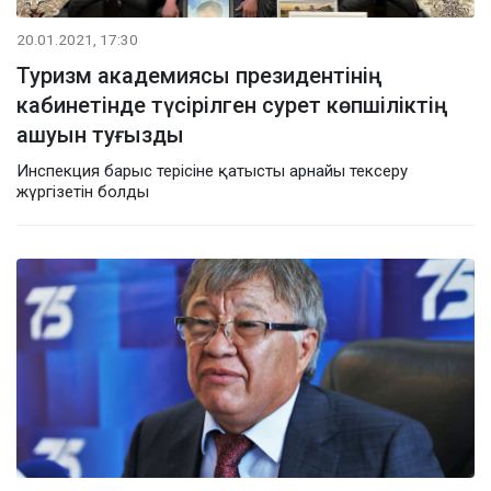
20.01.2021, 17:30
Туризм академиясы президентінің
кабинетінде түсірілген сурет көпшіліктің
ашуын туғызды
Инспекция барыс терісіне қатысты арнайы тексеру
жүргізетін болды