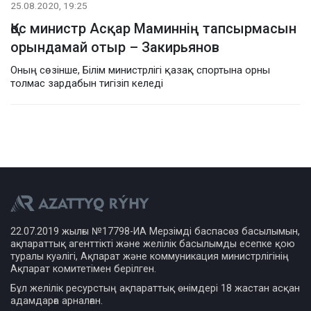
25.08.2020, 19:25
Қос министр Асқар Маминнің тапсырмасын
орындамай отыр – Закирьянов
Оның сөзінше, Білім министрлігі қазақ спортына орны
толмас зардабын тигізіп келеді
22.07.2019 жылғы №17798-ИА Мерзімді баспасөз басылымын,
ақпараттық агенттікті және желілік басылымды есепке қою
туралы куәлігі, Ақпарат және коммуникация министрлігінің
Ақпарат комитетімен берілген.
Бұл желілік ресурстың ақпараттық өнімдері 18 жастан асқан
адамдарға арналған.