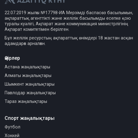
22.07.2019 жылғы №17798-ИА Мерзімді баспасөз басылымын,
ақпараттық агенттікті және желілік басылымды есепке қою
туралы куәлігі, Ақпарат және коммуникация министрлігінің
Ақпарат комитетімен берілген.
Бұл желілік ресурстың ақпараттық өнімдері 18 жастан асқан
адамдарға арналған.
Өңірлер
Астана жаңалықтары
Алматы жаңалықтары
Шымкент жаңалықтары
Павлодар жаңалықтары
Тараз жаңалықтары
Спорт жаңалықтары
Футбол
Хоккей