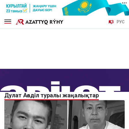
ҚАЗ
РУС
Дулат Ағаділ туралы жаңалықтар