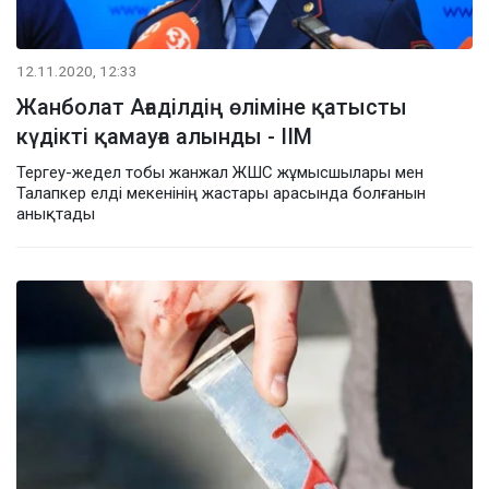
12.11.2020, 12:33
Жанболат Ағаділдің өліміне қатысты
күдікті қамауға алынды - ІІМ
Тергеу-жедел тобы жанжал ЖШС жұмысшылары мен
Талапкер елді мекенінің жастары арасында болғанын
анықтады