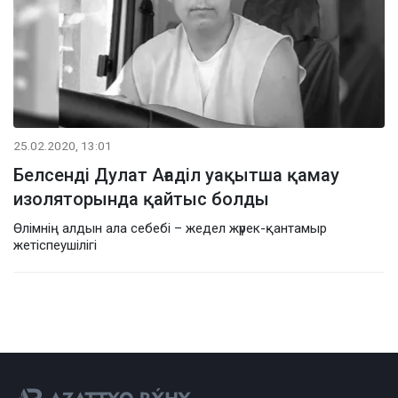
25.02.2020, 13:01
Белсенді Дулат Ағаділ уақытша қамау
изоляторында қайтыс болды
Өлімнің алдын ала себебі – жедел жүрек-қантамыр
жетіспеушілігі