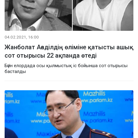
04.02.2021, 16:00
Жанболат Ағаділдің өліміне қатысты ашық
сот отырысы 22 ақпанда өтеді
Бүгін елордада осы қылмыстық іс бойынша сот отырысы
басталды