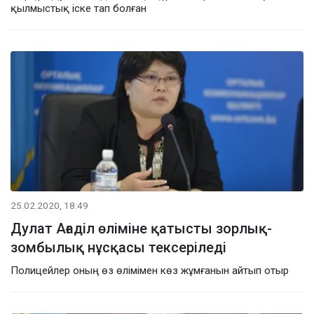
қылмыстық іске тап болған
25.02.2020, 18:49
Дулат Ағаділ өліміне қатысты зорлық-
зомбылық нұсқасы тексеріледі
Полицейлер оның өз өлімімен көз жұмғанын айтып отыр