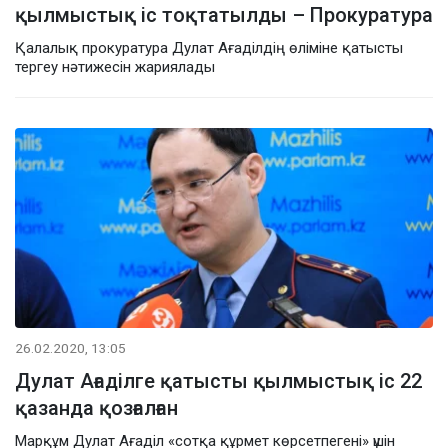
қылмыстық іс тоқтатылды – Прокуратура
Қалалық прокуратура Дулат Ағаділдің өліміне қатысты
тергеу нәтижесін жариялады
26.02.2020, 13:05
Дулат Ағаділге қатысты қылмыстық іс 22
қазанда қозғалған
Марқұм Дулат Ағаділ «сотқа құрмет көрсетпегені» үшін