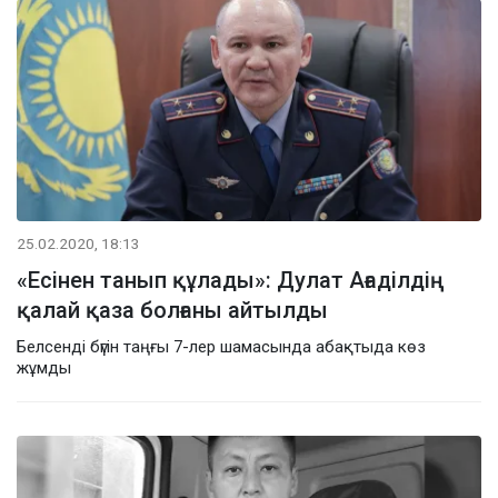
25.02.2020, 18:13
«Есінен танып құлады»: Дулат Ағаділдің
қалай қаза болғаны айтылды
Белсенді бүгін таңғы 7-лер шамасында абақтыда көз
жұмды