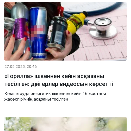
27.05.2025, 20:46
«Горилла» ішкеннен кейін асқазаны
тесілген: дәрігерлер видеосын көрсетті
Көкшетауда энергетик ішкеннен кейін 16 жастағы
жасөспірімнің асқазаны тесілген