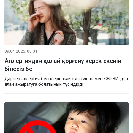
09.04.2025, 00:01
Аллергиядан қалай қорғану керек екенін
білесіз бе
Дәрігер аллергия белгілерін жай суық тию немесе ЖРВИ-ден
қалай ажыратуға болатынын түсіндірді