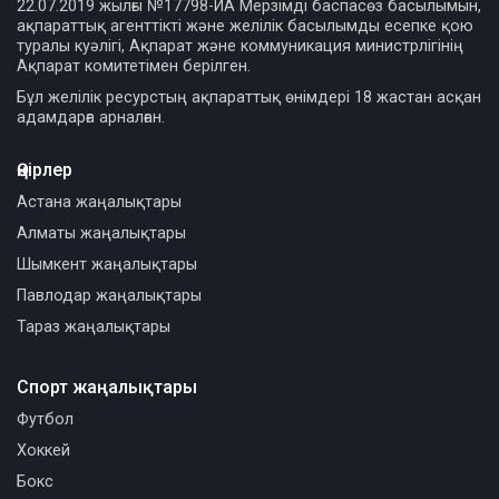
22.07.2019 жылғы №17798-ИА Мерзімді баспасөз басылымын,
ақпараттық агенттікті және желілік басылымды есепке қою
туралы куәлігі, Ақпарат және коммуникация министрлігінің
Ақпарат комитетімен берілген.
Бұл желілік ресурстың ақпараттық өнімдері 18 жастан асқан
адамдарға арналған.
Өңірлер
Астана жаңалықтары
Алматы жаңалықтары
Шымкент жаңалықтары
Павлодар жаңалықтары
Тараз жаңалықтары
Спорт жаңалықтары
Футбол
Хоккей
Бокс