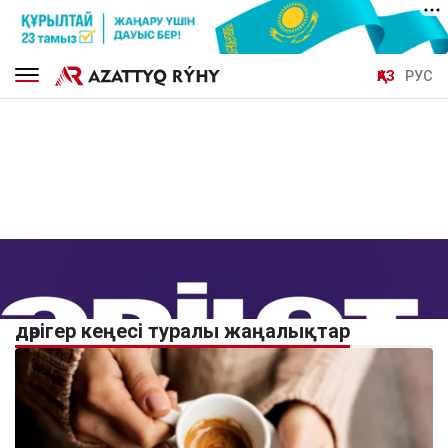
ҚАЗ
РУС
дәрігер кеңесі туралы жаңалықтар