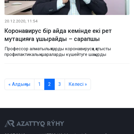
20.12.2020, 11:54
Коронавирус бір айда кемінде екі рет
мутацияға ұшырайды – сарапшы
Профессор алматылықтарды коронавирусқа қатысты
профилактикалық шараларды күшейтуге шақырды
« Алдыңғы
1
2
3
Келесі »