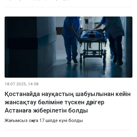
18.07.2025, 14:58
Қостанайда науқастың шабуылынан кейін
жансақтау бөліміне түскен дәрігер
Астанаға жіберілетін болды
Жағымсыз оқиға 17 шілде күні болды