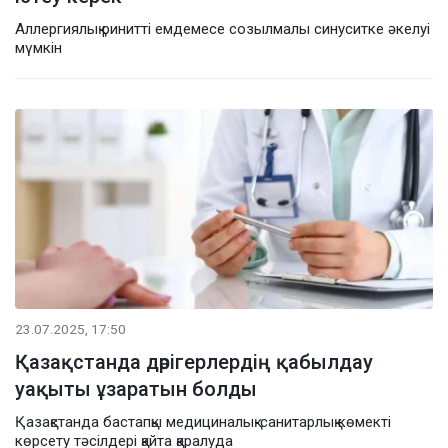
Аллергиялық ринитті емдемесе созылмалы синуситке әкелуі
мүмкін
23.07.2025, 17:50
Қазақстанда дәрігерлердің қабылдау
уақыты ұзаратын болды
Қазақстанда бастапқы медициналық-санитарлық көмекті
көрсету тәсілдері қайта қаралуда