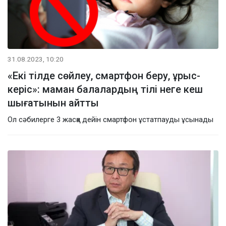
31.08.2023, 10:20
«Екі тілде сөйлеу, смартфон беру, ұрыс-
керіс»: маман балалардың тілі неге кеш
шығатынын айтты
Ол сәбилерге 3 жасқа дейін смартфон ұстатпауды ұсынады