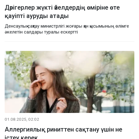
Дәрігерлер жүкті әйелдердің өміріне өте
қауіпті ауруды атады
Денсаулық сақтау министрлігі жоғары қан қысымының өлімге
әкелетін салдары туралы ескертті
01.08.2025, 02:02
Аллергиялық риниттен сақтану үшін не
істеу керек