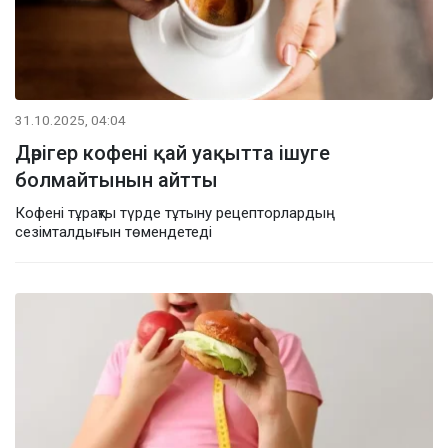
31.10.2025, 04:04
Дәрігер кофені қай уақытта ішуге
болмайтынын айтты
Кофені тұрақты түрде тұтыну рецепторлардың
сезімталдығын төмендетеді