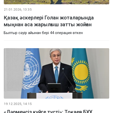
21.01.2026, 13:35
Қазақ әскерлері Голан жоталарында
мыңнан аса жарылғыш затты жойған
Былтыр сәуір айынан бері 44 операция өткен
19.12.2025, 14:15
«Дәрменсіз күйге түсті»: Тоқаев БҰҰ