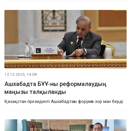
12.12.2025, 14:08
Ашхабадта БҰҰ-ны реформалаудың
маңызы талқыланды
Қазақстан президенті Ашхабадтағы форумға зор мән берді