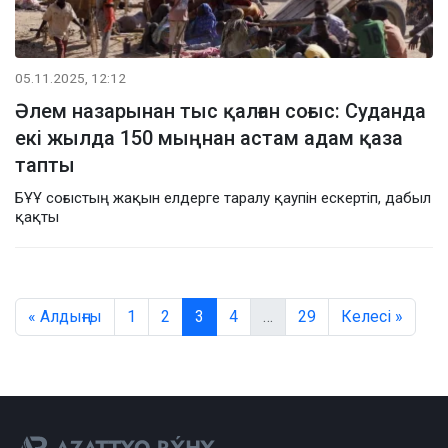
05.11.2025, 12:12
Әлем назарынан тыс қалған соғыс: Суданда
екі жылда 150 мыңнан астам адам қаза
тапты
БҰҰ соғыстың жақын елдерге таралу қаупін ескертіп, дабыл
қақты
« Алдыңғы
1
2
3
4
…
29
Келесі »