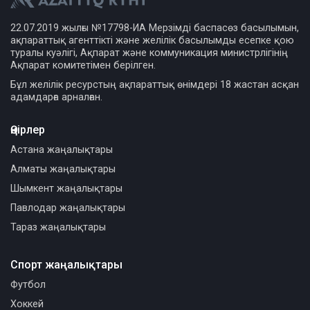
22.07.2019 жылғы №17798-ИА Мерзімді баспасөз басылымын,
ақпараттық агенттікті және желілік басылымды есепке қою
туралы куәлігі, Ақпарат және коммуникация министрлігінің
Ақпарат комитетімен берілген.
Бұл желілік ресурстың ақпараттық өнімдері 18 жастан асқан
адамдарға арналған.
Өңірлер
Астана жаңалықтары
Алматы жаңалықтары
Шымкент жаңалықтары
Павлодар жаңалықтары
Тараз жаңалықтары
Спорт жаңалықтары
Футбол
Хоккей