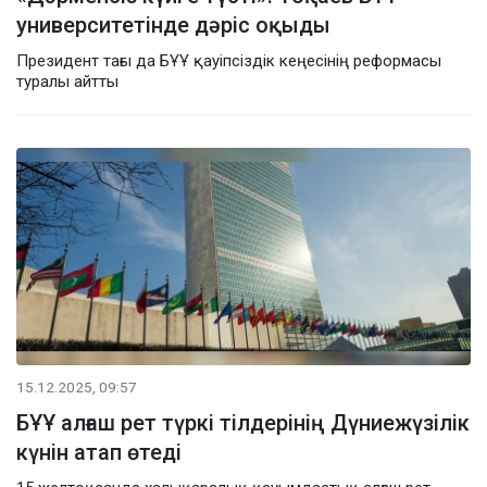
университетінде дәріс оқыды
Президент тағы да БҰҰ қауіпсіздік кеңесінің реформасы
туралы айтты
15.12.2025, 09:57
БҰҰ алғаш рет түркі тілдерінің Дүниежүзілік
күнін атап өтеді