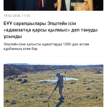
18.02.2026, 11:35
БҰҰ сарапшылары Эпштейн ісін
«адамзатқа қарсы қылмыс» деп тануды
ұсынды
Эпштейн ісіне қатысты құжаттарда 1200-ден астам
құрбанның есімі бар