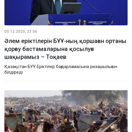
05.12.2025, 23:56
Әлем еріктілерін БҰҰ-ның қоршаған ортаны
қорғау бастамаларына қосылуға
шақырамыз – Тоқаев
Қазақстан БҰҰ Еріктілер бағдарламасына ризашылығын
білдіреді