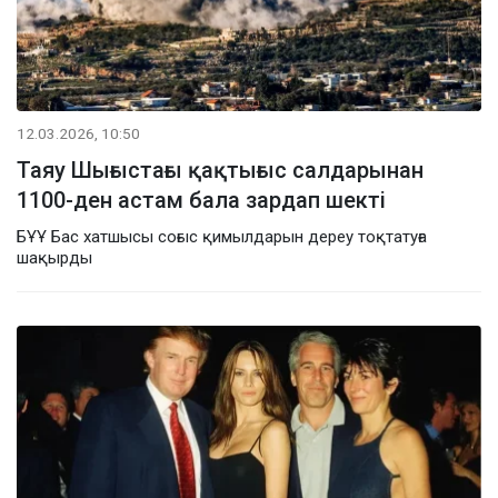
12.03.2026, 10:50
Таяу Шығыстағы қақтығыс салдарынан
1100-ден астам бала зардап шекті
БҰҰ Бас хатшысы соғыс қимылдарын дереу тоқтатуға
шақырды