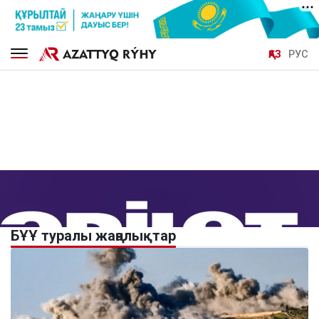
ҚАЗ
РУС
БҰҰ туралы жаңалықтар