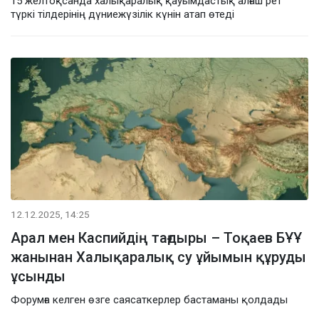
15 желтоқсанда халықаралық қауымдастық алғаш рет
түркі тілдерінің дүниежүзілік күнін атап өтеді
12.12.2025, 14:25
Арал мен Каспийдің тағдыры – Тоқаев БҰҰ
жанынан Халықаралық су ұйымын құруды
ұсынды
Форумға келген өзге саясаткерлер бастаманы қолдады