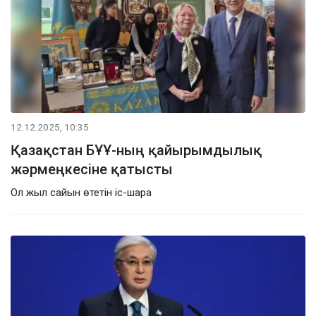
12.12.2025, 10:35
Қазақстан БҰҰ-ның қайырымдылық
жәрмеңкесіне қатысты
Ол жыл сайын өтетін іс-шара