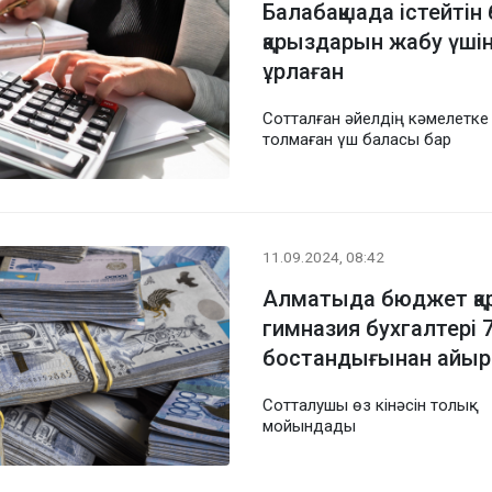
Балабақшада істейтін
қарыздарын жабу үшін
ұрлаған
Сотталған әйелдің кәмелетке
толмаған үш баласы бар
11.09.2024, 08:42
Алматыда бюджет қа
гимназия бухгалтері 
бостандығынан айы
Сотталушы өз кінәсін толық
мойындады