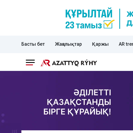
Басты бет
Жаңалықтар
Қаржы
AR tre