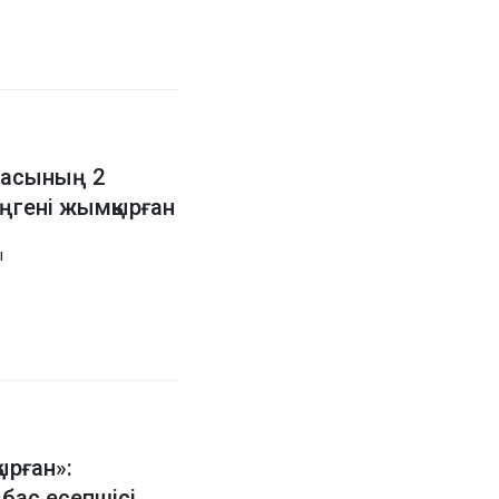
насының 2
еңгені жымқырған
ы
ырған»:
бас есепшісі