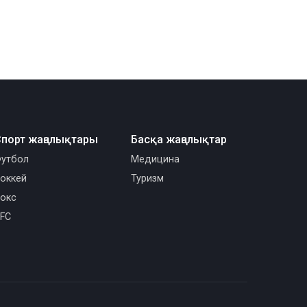
порт жаңалықтары
Басқа жаңалықтар
утбол
Медицина
оккей
Туризм
окс
FC