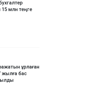
 бухгалтер
 15 млн теңге
ражатын ұрлаған
7 жылға бас
рылды