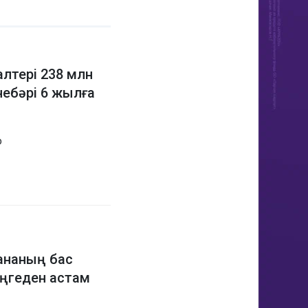
алтері 238 млн
небәрі 6 жылға
р
хананың бас
еңгеден астам