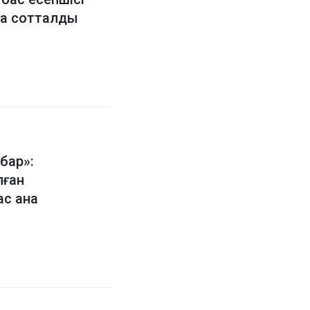
ға сотталды
 бар»:
лған
ас ана