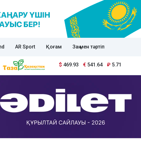
nd
AR Sport
Қоғам
Заң мен тәртіп
$
469.93
€
541.64
₽
5.71