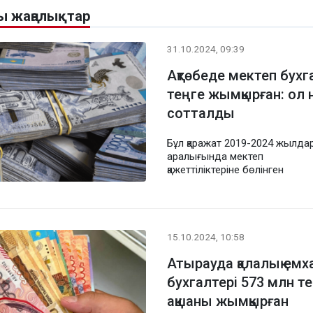
лы жаңалықтар
31.10.2024, 09:39
Ақтөбеде мектеп бухг
теңге жымқырған: ол 
сотталды
Бұл қаражат 2019-2024 жылда
аралығында мектеп
қажеттіліктеріне бөлінген
15.10.2024, 10:58
Атырауда қалалық ем
бухгалтері 573 млн т
ақшаны жымқырған