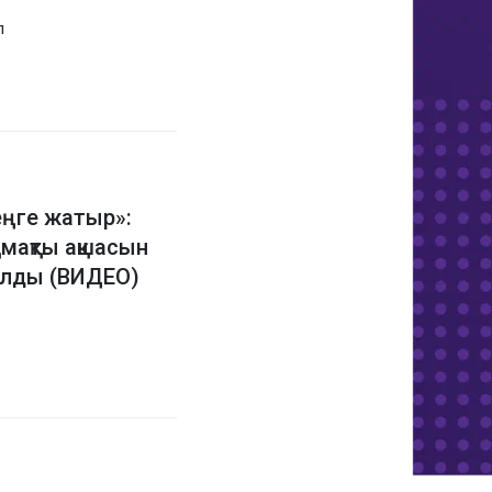
л
еңге жатыр»:
омақты ақшасын
 алды (ВИДЕО)