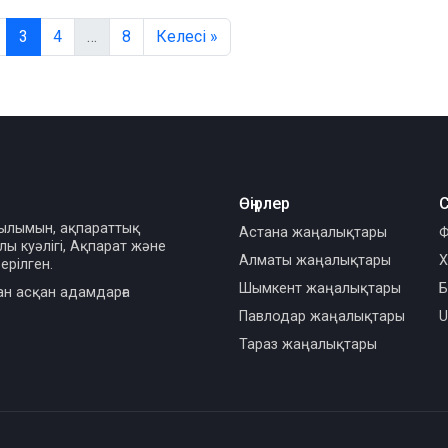
3
4
…
8
Келесі »
Өңірлер
С
сылымын, ақпараттық
Астана жаңалықтары
Ф
ы куәлігі, Ақпарат және
Алматы жаңалықтары
Х
ерілген.
Шымкент жаңалықтары
Б
ан асқан адамдарға
Павлодар жаңалықтары
U
Тараз жаңалықтары