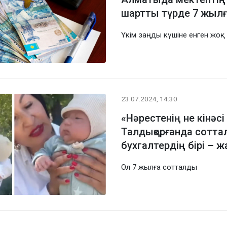
шартты түрде 7 жыл
Үкім заңды күшіне енген жоқ
23.07.2024, 14:30
«Нәрестенің не кінәсі
Талдықорғанда сотта
бухгалтердің бірі – ж
Ол 7 жылға сотталды