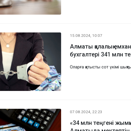
15.08.2024, 10:07
Алматы қалалық емха
бухгалтері 341 млн т
Оларға қатысты сот үкімі шықт
07.08.2024, 22:23
«34 млн теңгені жымқ
Алматыда мектептің 