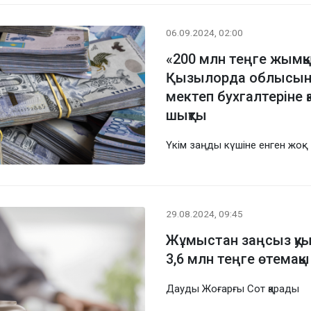
06.09.2024, 02:00
«200 млн теңге жымқы
Қызылорда облысынд
мектеп бухгалтеріне қ
шықты
Үкім заңды күшіне енген жоқ
29.08.2024, 09:45
Жұмыстан заңсыз қуы
3,6 млн теңге өтемақы
Дауды Жоғарғы Сот қарады