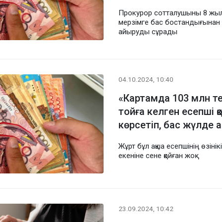
Прокурор сотталушыны 8 жы
мерзімге бас бостандығынан
айыруды сұрады
04.10.2024, 10:40
«Картамда 103 млн т
тойға келген есепші қ
көрсетіп, бас жүлде
Жұрт бұл ақша есепшінің өзінікі
екеніне сене қойған жоқ
23.09.2024, 10:42