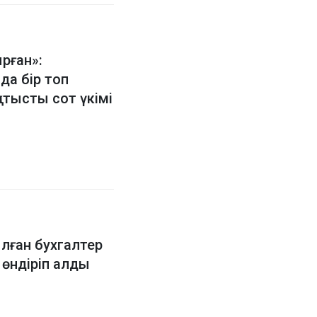
рған»:
а бір топ
атысты сот үкімі
лған бухгалтер
 өндіріп алды