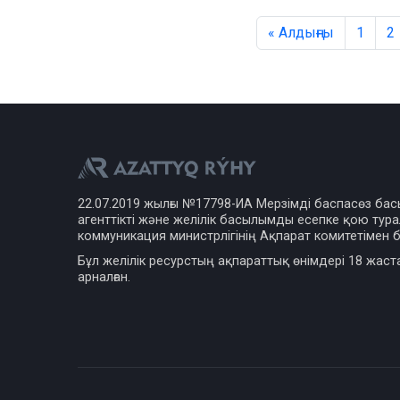
« Алдыңғы
1
2
22.07.2019 жылғы №17798-ИА Мерзімді баспасөз ба
агенттікті және желілік басылымды есепке қою турал
коммуникация министрлігінің Ақпарат комитетімен б
Бұл желілік ресурстың ақпараттық өнімдері 18 жаст
арналған.