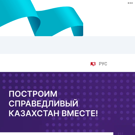
ҚАЗ
РУС