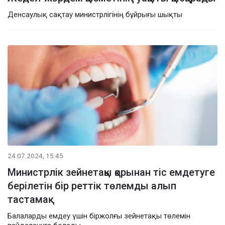
Денсаулық сақтау министрлігінің бұйрығы шықты
24.07.2024, 15:45
Министрлік зейнетақы қорынан тіс емдетуге
берілетін бір реттік төлемды алып
тастамақ
Балаларды емдеу үшін біржолғы зейнетақы төлемін