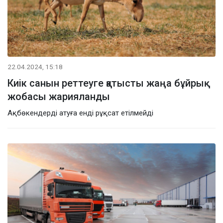
22.04.2024, 15:18
Киік санын реттеуге қатысты жаңа бұйрық
жобасы жарияланды
Ақбөкендерді атуға енді рұқсат етілмейді