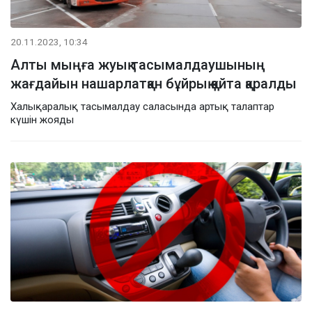
20.11.2023, 10:34
Алты мыңға жуық тасымалдаушының
жағдайын нашарлатқан бұйрық қайта қаралды
Халықаралық тасымалдау саласында артық талаптар
күшін жояды