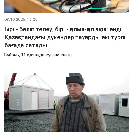
03.10.2025, 16:25
Бірі - бөліп төлеу, бірі - қолма-қол ақша: енді
Қазақстандағы дүкендер тауарды екі түрлі
бағада сатады
Бұйрық 11 қазанда күшіне енеді