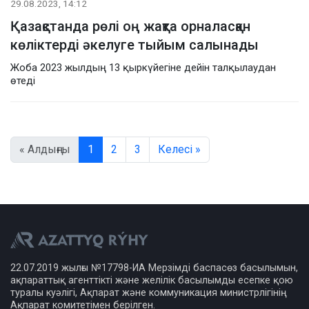
29.08.2023, 14:12
Қазақстанда рөлі оң жақта орналасқан
көліктерді әкелуге тыйым салынады
Жоба 2023 жылдың 13 қыркүйегіне дейін талқылаудан
өтеді
« Алдыңғы
1
2
3
Келесі »
22.07.2019 жылғы №17798-ИА Мерзімді баспасөз басылымын,
ақпараттық агенттікті және желілік басылымды есепке қою
туралы куәлігі, Ақпарат және коммуникация министрлігінің
Ақпарат комитетімен берілген.