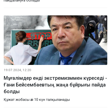
пайдалануға болады
19.07.2024, 12:20
Мұғалімдер енді экстремизммен күреседі -
Ғани Бейсембаевтың жаңа бұйрығы пайда
болды
Құжат жобасы әлі 10 күн талқыланады