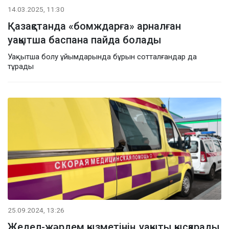
14.03.2025, 11:30
Қазақстанда «бомждарға» арналған
уақытша баспана пайда болады
Уақытша болу ұйымдарында бұрын сотталғандар да
тұрады
25.09.2024, 13:26
Жедел-жәрдем қызметінің уақыты қысқарады