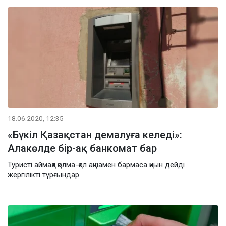
18.06.2020, 12:35
«Бүкіл Қазақстан демалуға келеді»:
Алакөлде бір-ақ банкомат бар
Туристі аймаққа қолма-қол ақшамен бармаса қиын дейді
жергілікті тұрғындар