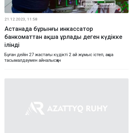
21.12.2023, 11:58
Астанада бұрынғы инкассатор
банкоматтан ақша ұрлады деген күдікке
ілінді
Бұған дейін 27 жастағы күдікті 2 ай жұмыс істеп, ақша
тасымалдаумен айналысқан