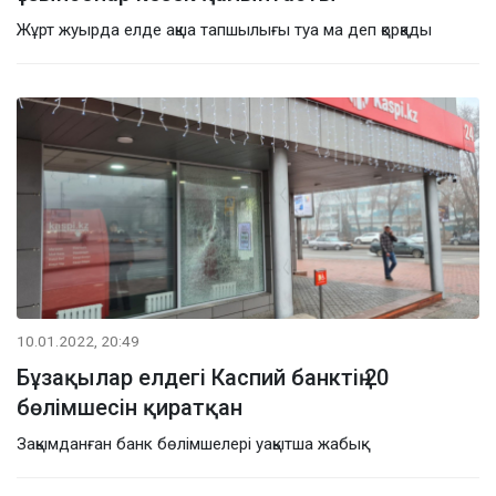
Жұрт жуырда елде ақша тапшылығы туа ма деп қорқады
10.01.2022, 20:49
Бұзақылар елдегі Каспий банктің 20
бөлімшесін қиратқан
Зақымданған банк бөлімшелері уақытша жабық