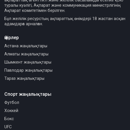
ақпараттық агенттікті және желілік басылымды есепке қою
туралы куәлігі, Ақпарат және коммуникация министрлігінің
Ақпарат комитетімен берілген.
Бұл желілік ресурстың ақпараттық өнімдері 18 жастан асқан
адамдарға арналған.
Өңірлер
Астана жаңалықтары
Алматы жаңалықтары
Шымкент жаңалықтары
Павлодар жаңалықтары
Тараз жаңалықтары
Спорт жаңалықтары
Футбол
Хоккей
Бокс
UFC