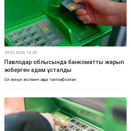
29.02.2020, 10:29
Павлодар облысында банкоматты жарып
жіберген адам ұсталды
Ол жеңіл жолмен ақша таппақ болған