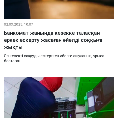
02.03.2025, 10:07
Банкомат жанында кезекке таласқан
еркек ескерту жасаған әйелді соққыға
жықты
Ол кезекті сақтауды ескерткен әйелге ашуланып, ұрыса
бастаған