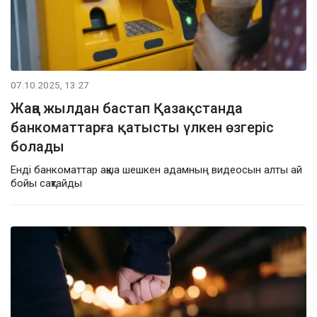
07.10.2025, 13:27
Жаңа жылдан бастап Қазақстанда
банкоматтарға қатысты үлкен өзгеріс
болады
Енді банкоматтар ақша шешкен адамның видеосын алты ай
бойы сақтайды