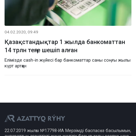
04.02.2020, 09:49
Қазақстандықтар 1 жылда банкоматтан
14 трлн теңге шешіп алған
Елімізде cash-in жүйесі бар банкоматтар саны соңғы жылы
күрт артқан
22.07.2019 жылғы №17798-ИА Мерзімді баспасөз басылымын,