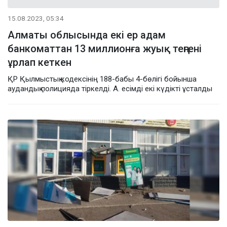
15.08.2023, 05:34
Алматы облысында екі ер адам
банкоматтан 13 миллионға жуық теңгені
ұрлап кеткен
ҚР Қылмыстық кодексінің 188-бабы 4-бөлігі бойынша
аудандық полицияда тіркелді. А. есімді екі күдікті ұсталды