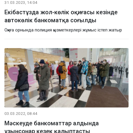
31.03.2023, 14:04
Екібастұзда жол-көлік оқиғасы кезінде
автокөлік банкоматқа соғылды
Оқиға орнында полиция қызметкерлері жұмыс істеп жатыр
03.03.2022, 08:44
Мәскеуде банкоматтар алдында
ұзынсонар кезек қалыптасты